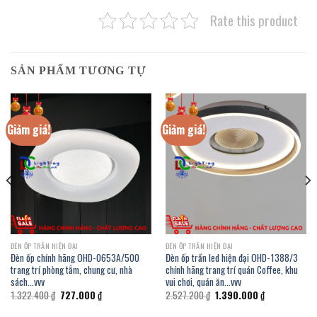
Rate this product
SẢN PHẨM TƯƠNG TỰ
Giảm giá!
Giảm giá!
ĐÈN ỐP TRẦN HIỆN ĐẠI
ĐÈN ỐP TRẦN HIỆN ĐẠI
Đèn ốp chính hãng OHD-0653A/500
Đèn ốp trần led hiện đại OHD-1388/3
trang trí phòng tắm, chung cư, nhà
chính hãng trang trí quán Coffee, khu
sách…vvv
vui chơi, quán ăn…vvv
Giá
Giá
Giá
Giá
1.322.400
₫
727.000
₫
2.527.200
₫
1.390.000
₫
gốc
hiện
gốc
hiện
là:
tại
là:
tại