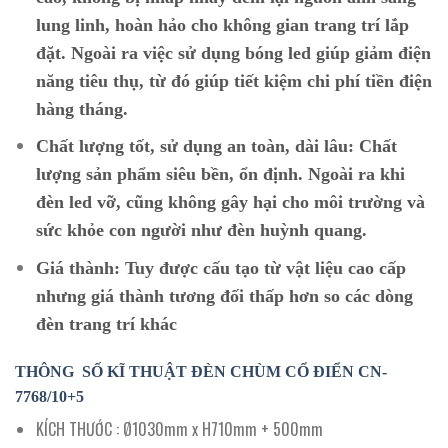
lung linh, hoàn hảo cho không gian trang trí lắp
đặt. Ngoài ra việc sử dụng bóng led giúp giảm điện
năng tiêu thụ, từ đó giúp tiết kiệm chi phí tiền điện
hàng tháng.
Chất lượng tốt, sử dụng an toàn, dài lâu:
Chất
lượng sản phẩm siêu bền, ổn định. Ngoài ra khi
đèn led vỡ, cũng không gây hại cho môi trường và
sức khỏe con người như đèn huỳnh quang.
Giá thành:
Tuy được cấu tạo từ vật liệu cao cấp
nhưng giá thành tương đối thấp hơn so các dòng
đèn trang trí khác
THÔNG SỐ KĨ THUẬT ĐÈN CHÙM CỔ ĐIỂN
CN-
7768/10+5
KÍCH THƯỚC : Ø1030mm x H710mm + 500mm