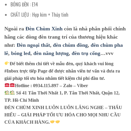
BÓNG ĐÈN : E14
CHẤT LIỆU : Hợp kim + Thủy tinh
Ngoài ra
Đèn Chùm Xinh
còn là nhà phân phối chính
hãng các dòng đèn trang trí của thương hiệu khác
như:
Đèn ngoại thất
,
đèn chùm đồng
,
đèn chùm pha
lê
,
bóng led
,
đèn năng lượng
,
đèn trụ cổng
…vvv
Để biết thêm chi tiết về mẫu đèn, quý khách vui lòng
#Inbox trực tiếp Page để được nhân viên tư vấn và đưa ra
giải pháp tối ưu hóa nhằm tiết kiệm chi phí đầu tư.
Hotline : 0934.115.897 – Zalo – Viber
Số 41 Tân Thới Nhất 1, P. Tân Thới Nhất, Quận 12,
TP. Hồ Chí Minh
ĐÈN CHÙM XINH LUÔN LUÔN LẮNG NGHE – THẤU
HIỂU – GIẢI PHÁP TỐI ƯU HÓA CHO MỌI NHU CẦU
CỦA KHÁCH HÀNG.