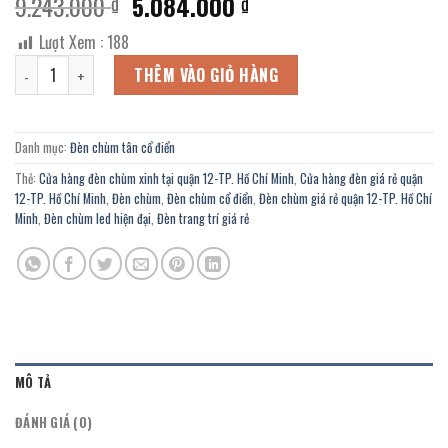
Giá
Giá
9.243.000
5.084.000
₫
₫
gốc
hiện
Lượt Xem :
188
là:
tại
Đèn chùm cổ điển CN-7768/10+5 chính hãng giá rẻ tại quận 12-TP. H
9.243.000 ₫.
là:
THÊM VÀO GIỎ HÀNG
5.084.000 ₫.
Danh mục:
Đèn chùm tân cổ điển
Thẻ:
Cửa hàng đèn chùm xinh tại quận 12-TP. Hồ Chí Minh
,
Cửa hàng đèn giá rẻ quận
12-TP. Hồ Chí Minh
,
Đèn chùm
,
Đèn chùm cổ điển
,
Đèn chùm giá rẻ quận 12-TP. Hồ Chí
Minh
,
Đèn chùm led hiện đại
,
Đèn trang trí giá rẻ
MÔ TẢ
ĐÁNH GIÁ (0)