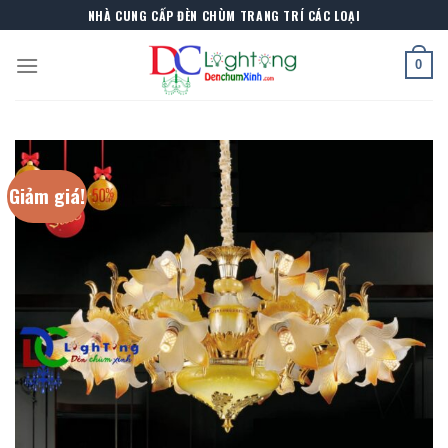
Skip
NHÀ CUNG CẤP ĐÈN CHÙM TRANG TRÍ CÁC LOẠI
to
content
0
Giảm giá!