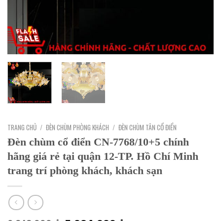
TRANG CHỦ
/
ĐÈN CHÙM PHÒNG KHÁCH
/
ĐÈN CHÙM TÂN CỔ ĐIỂN
Đèn chùm cổ điển CN-7768/10+5 chính
hãng giá rẻ tại quận 12-TP. Hồ Chí Minh
trang trí phòng khách, khách sạn