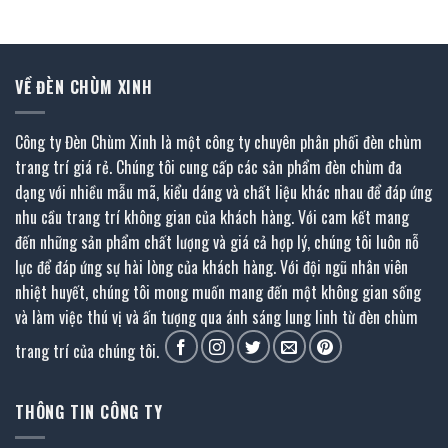
1.322.400 ₫.
là:
2.527.200 ₫.
là:
727.000 ₫.
1.390.000 ₫.
VỀ ĐÈN CHÙM XINH
Công ty Đèn Chùm Xinh là một công ty chuyên phân phối đèn chùm
trang trí giá rẻ. Chúng tôi cung cấp các sản phẩm đèn chùm đa
dạng với nhiều mẫu mã, kiểu dáng và chất liệu khác nhau để đáp ứng
nhu cầu trang trí không gian của khách hàng. Với cam kết mang
đến những sản phẩm chất lượng và giá cả hợp lý, chúng tôi luôn nỗ
lực để đáp ứng sự hài lòng của khách hàng. Với đội ngũ nhân viên
nhiệt huyết, chúng tôi mong muốn mang đến một không gian sống
và làm việc thú vị và ấn tượng qua ánh sáng lung linh từ đèn chùm
trang trí của chúng tôi.
THÔNG TIN CÔNG TY