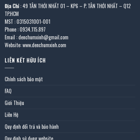
Địa Chỉ
: 49 TÂN THỚI NHẤT 01 – KP6 – P. TÂN THỚI NHẤT – Q12
TP.HCM
MST : 0315031001-001
Phone : 0934.115.897
Email : denchumxinh@gmail.com
Website: www.denchumxinh.com
LIÊN KẾT HỮU ÍCH
Chính sách bảo mật
FAQ
Giới Thiệu
Liên Hệ
Quy định đổi trả và bảo hành
Quy định sử dụng website