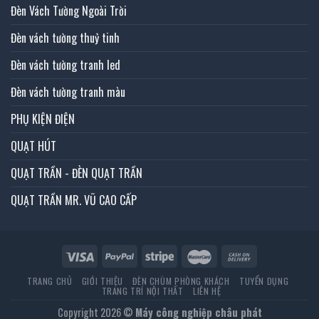
Đèn Vách Tường Ngoài Trời
Đèn vách tường thuỷ tinh
Đèn vách tường tranh led
Đèn vách tường tranh màu
PHỤ KIỆN ĐIỆN
QUẠT HÚT
QUẠT TRẦN - ĐÈN QUẠT TRẦN
QUẠT TRẦN MR. VŨ CAO CẤP
TRANG CHỦ
GIỚI THIỆU
ĐÈN CHÙM PHÒNG KHÁCH
TUYỂN DỤNG
TRANG TRÍ NỘI THẤT
LIÊN HỆ
Copyright 2026 ©
Máy công nghiệp châu phát