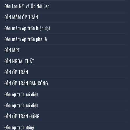
Đèn Lon Nổi và Ốp Nổi Led
ĐÈN MÂM ỐP TRẦN
Đèn mâm ốp trần hiện đại
Đèn mâm ốp trần pha lê
ĐÈN MPE
ĐÈN NGOẠI THẤT
ĐÈN ỐP TRẦN
ĐÈN ỐP TRẦN BAN CÔNG
Đèn ốp trần cổ điển
Đèn ốp trần cổ điển
ĐÈN ỐP TRẦN ĐỒNG
Đèn ốp trần đồng