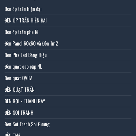
Đèn ốp trần hiện đại
ĐÈN ỐP TRẦN HIỆN ĐẠI
Đèn ốp trần pha lê
Đèn Panel 60x60 và Đèn 1m2
Đèn Pha Led Bảng Hiệu
Đèn quạt cao cấp NL
Đèn quạt QVIFA
ĐÈN QUẠT TRẦN
ĐÈN RỌI - THANH RAY
ĐÈN SOI TRANH
Đèn Soi Tranh,Soi Gương
ĐÈN THẢ