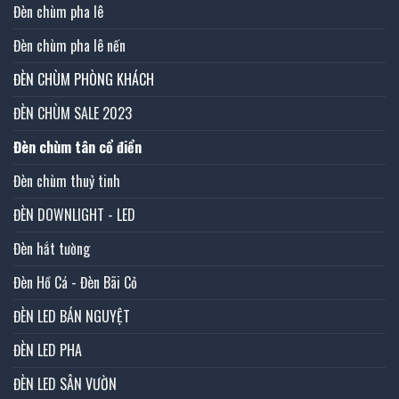
Đèn chùm pha lê
Đèn chùm pha lê nến
ĐÈN CHÙM PHÒNG KHÁCH
ĐÈN CHÙM SALE 2023
Đèn chùm tân cổ điển
Đèn chùm thuỷ tinh
ĐÈN DOWNLIGHT - LED
Đèn hắt tường
Đèn Hồ Cá - Đèn Bãi Cỏ
ĐÈN LED BÁN NGUYỆT
ĐÈN LED PHA
ĐÈN LED SÂN VƯỜN