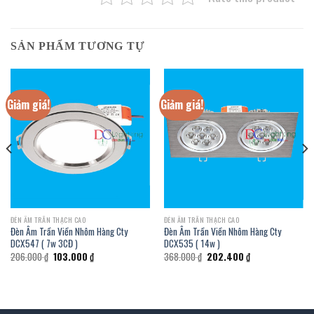
SẢN PHẨM TƯƠNG TỰ
Giảm giá!
Giảm giá!
ĐÈN ÂM TRẦN THẠCH CAO
ĐÈN ÂM TRẦN THẠCH CAO
Đèn Âm Trần Viền Nhôm Hàng Cty
Đèn Âm Trần Viền Nhôm Hàng Cty
DCX547 ( 7w 3CĐ )
DCX535 ( 14w )
Giá
Giá
Giá
Giá
206.000
₫
103.000
₫
368.000
₫
202.400
₫
gốc
hiện
gốc
hiện
là:
tại
là:
tại
206.000 ₫.
là:
368.000 ₫.
là:
103.000 ₫.
202.400 ₫.