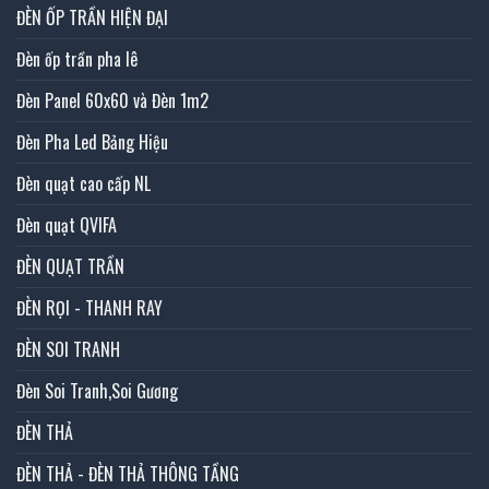
ĐÈN ỐP TRẦN HIỆN ĐẠI
Đèn ốp trần pha lê
Đèn Panel 60x60 và Đèn 1m2
Đèn Pha Led Bảng Hiệu
Đèn quạt cao cấp NL
Đèn quạt QVIFA
ĐÈN QUẠT TRẦN
ĐÈN RỌI - THANH RAY
ĐÈN SOI TRANH
Đèn Soi Tranh,Soi Gương
ĐÈN THẢ
ĐÈN THẢ - ĐÈN THẢ THÔNG TẦNG