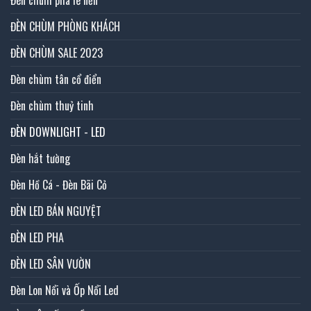
ĐÈN CHÙM PHÒNG KHÁCH
ĐÈN CHÙM SALE 2023
Đèn chùm tân cổ điển
Đèn chùm thuỷ tinh
ĐÈN DOWNLIGHT - LED
Đèn hắt tường
Đèn Hồ Cá - Đèn Bãi Cỏ
ĐÈN LED BÁN NGUYỆT
ĐÈN LED PHA
ĐÈN LED SÂN VƯỜN
Đèn Lon Nổi và Ốp Nổi Led