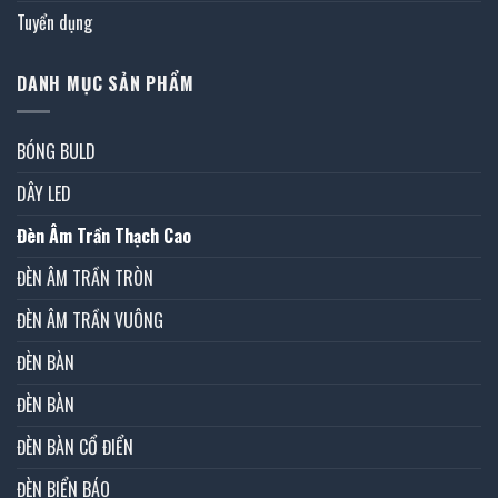
Tuyển dụng
DANH MỤC SẢN PHẨM
BÓNG BULD
DÂY LED
Đèn Âm Trần Thạch Cao
ĐÈN ÂM TRẦN TRÒN
ĐÈN ÂM TRẦN VUÔNG
ĐÈN BÀN
ĐÈN BÀN
ĐÈN BÀN CỔ ĐIỂN
ĐÈN BIỂN BÁO