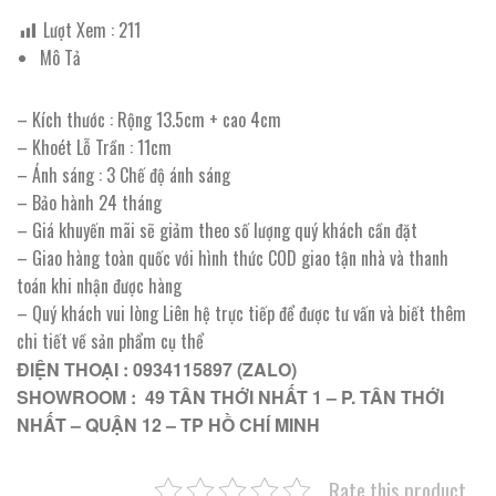
Lượt Xem :
211
Mô Tả
– Kích thước : Rộng 13.5cm + cao 4cm
– Khoét Lỗ Trần : 11cm
– Ánh sáng : 3 Chế độ ánh sáng
– Bảo hành 24 tháng
– Giá khuyến mãi sẽ giảm theo số lượng quý khách cần đặt
– Giao hàng toàn quốc với hình thức COD giao tận nhà và thanh
toán khi nhận được hàng
– Quý khách vui lòng Liên hệ trực tiếp để được tư vấn và biết thêm
chi tiết về sản phẩm cụ thể
ĐIỆN THOẠI : 0934115897 (ZALO)
SHOWROOM : 49 TÂN THỚI NHẤT 1 – P. TÂN THỚI
NHẤT – QUẬN 12 – TP HỒ CHÍ MINH
Rate this product