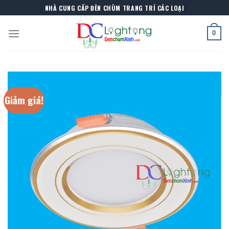
Skip
NHÀ CUNG CẤP ĐÈN CHÙM TRANG TRÍ CÁC LOẠI
to
content
0
Giảm giá!