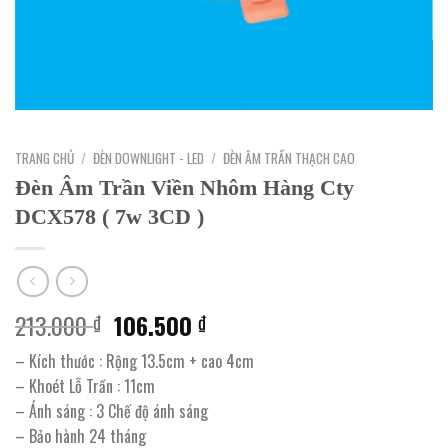
TRANG CHỦ
/
ĐÈN DOWNLIGHT - LED
/
ĐÈN ÂM TRẦN THẠCH CAO
Đèn Âm Trần Viền Nhôm Hàng Cty
DCX578 ( 7w 3CD )
Giá
Giá
213.000
106.500
₫
₫
gốc
hiện
– Kích thước : Rộng 13.5cm + cao 4cm
là:
tại
– Khoét Lỗ Trần : 11cm
213.000 ₫.
là:
– Ánh sáng : 3 Chế độ ánh sáng
106.500 ₫.
– Bảo hành 24 tháng