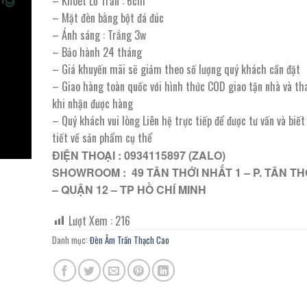
– Khoét Lỗ Trần : 6cm
163.000 ₫.
là:
– Mặt đèn bằng bột đá đúc
81.500 ₫.
– Ánh sáng : Trắng 3w
– Bảo hành 24 tháng
– Giá khuyến mãi sẽ giảm theo số lượng quý khách cần đặt
– Giao hàng toàn quốc với hình thức COD giao tận nhà và th
khi nhận được hàng
– Quý khách vui lòng Liên hệ trực tiếp để được tư vấn và biế
tiết về sản phẩm cụ thể
ĐIỆN THOẠI : 0934115897 (ZALO)
SHOWROOM : 49 TÂN THỚI NHẤT 1 – P. TÂN TH
– QUẬN 12 – TP HỒ CHÍ MINH
Lượt Xem :
216
Danh mục:
Đèn Âm Trần Thạch Cao