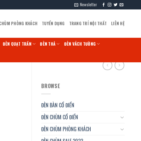
Newsletter
 CHÙM PHÒNG KHÁCH
TUYỂN DỤNG
TRANG TRÍ NỘI THẤT
LIÊN HỆ
ĐÈN QUẠT TRẦN
ĐÈN THẢ
ĐÈN VÁCH TƯỜNG
BROWSE
ĐÈN BÀN CỔ ĐIỂN
ĐÈN CHÙM CỔ ĐIỂN
ĐÈN CHÙM PHÒNG KHÁCH
ĐÈN CHÙM SALE 2023