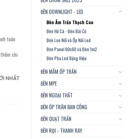
ĐÈN DOWNLIGHT - LED
Đèn Âm Trần Thạch Cao
Đèn Hồ Cá - Đèn Bãi Cỏ
anh toán
Đèn Lon Nổi và Ốp Nổi Led
Đèn Panel 60x60 và Đèn 1m2
t thêm chi
Đèn Pha Led Bảng Hiệu
ĐÈN MÂM ỐP TRẦN
ỚI NHẤT
ĐÈN MPE
ĐÈN NGOẠI THẤT
ĐÈN ỐP TRẦN BAN CÔNG
ĐÈN QUẠT TRẦN
ĐÈN RỌI - THANH RAY