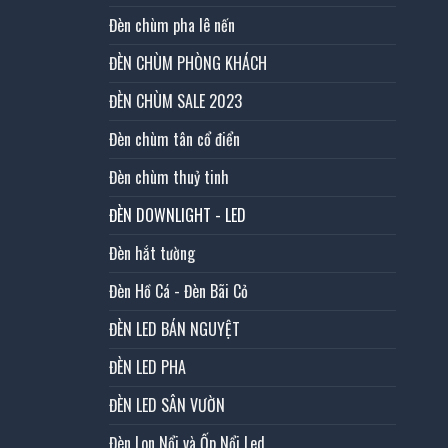
Đèn chùm pha lê nến
ĐÈN CHÙM PHÒNG KHÁCH
ĐÈN CHÙM SALE 2023
Đèn chùm tân cổ điển
Đèn chùm thuỷ tinh
ĐÈN DOWNLIGHT - LED
Đèn hắt tường
Đèn Hồ Cá - Đèn Bãi Cỏ
ĐÈN LED BÁN NGUYỆT
ĐÈN LED PHA
ĐÈN LED SÂN VƯỜN
Đèn Lon Nổi và Ốp Nổi Led