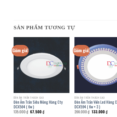
SẢN PHẨM TƯƠNG TỰ
Giảm giá!
Giảm giá!
ĐÈN ÂM TRẦN THẠCH CAO
ĐÈN ÂM TRẦN THẠCH CAO
y
Đèn Âm Trần Siêu Mỏng Hàng Cty
Đèn Âm Trần Viền Led Hàng 
DCX564 ( 6w )
DCX594 ( 6w + 3 )
Giá
Giá
Giá
Giá
135.000
₫
67.500
₫
266.000
₫
133.000
₫
gốc
hiện
gốc
hiện