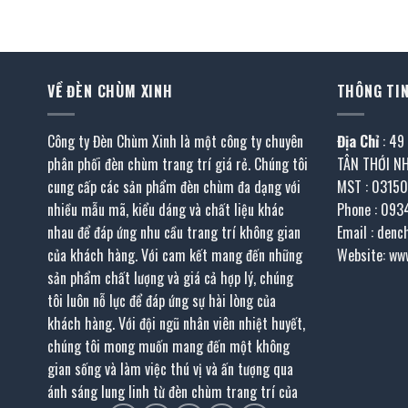
là:
tại
là:
tại
135.000 ₫.
là:
266.000 ₫.
là:
67.500 ₫.
133.00
VỀ ĐÈN CHÙM XINH
THÔNG TIN
Công ty Đèn Chùm Xinh là một công ty chuyên
Địa Chỉ
: 49
phân phối đèn chùm trang trí giá rẻ. Chúng tôi
TÂN THỚI N
cung cấp các sản phẩm đèn chùm đa dạng với
MST : 0315
nhiều mẫu mã, kiểu dáng và chất liệu khác
Phone : 093
nhau để đáp ứng nhu cầu trang trí không gian
Email : den
của khách hàng. Với cam kết mang đến những
Website: ww
sản phẩm chất lượng và giá cả hợp lý, chúng
tôi luôn nỗ lực để đáp ứng sự hài lòng của
khách hàng. Với đội ngũ nhân viên nhiệt huyết,
chúng tôi mong muốn mang đến một không
gian sống và làm việc thú vị và ấn tượng qua
ánh sáng lung linh từ đèn chùm trang trí của