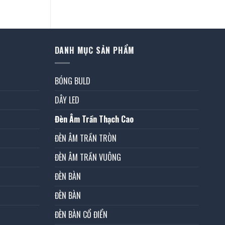
00 ₫.
DANH MỤC SẢN PHẨM
BÓNG BULD
DÂY LED
Đèn Âm Trần Thạch Cao
ĐÈN ÂM TRẦN TRÒN
ĐÈN ÂM TRẦN VUÔNG
ĐÈN BÀN
ĐÈN BÀN
ĐÈN BÀN CỔ ĐIỂN