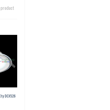
 product
 Cty DCX526