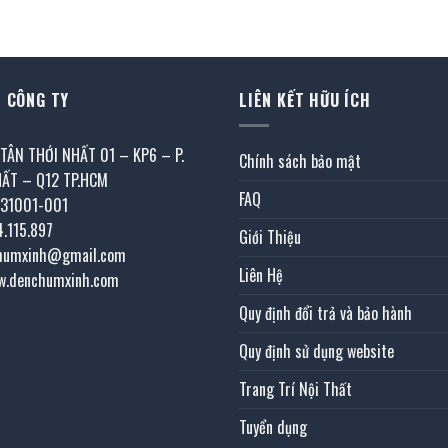
là:
tại
là:
tại
188.000 ₫.
là:
154.000 ₫.
là:
0 ₫.
94.000 ₫.
77.0
 CÔNG TY
LIÊN KẾT HỮU ÍCH
 TÂN THỚI NHẤT 01 – KP6 – P.
Chính sách bảo mật
HẤT – Q12 TP.HCM
FAQ
031001-001
4.115.897
Giới Thiệu
chumxinh@gmail.com
Liên Hệ
w.denchumxinh.com
Quy định đổi trả và bảo hành
Quy định sử dụng website
Trang Trí Nội Thất
Tuyển dụng