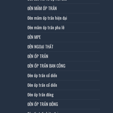
ĐÈN MÂM ỐP TRẦN
Đèn mâm ốp trần hiện đại
Đèn mâm ốp trần pha lê
ĐÈN MPE
ĐÈN NGOẠI THẤT
ĐÈN ỐP TRẦN
ĐÈN ỐP TRẦN BAN CÔNG
Đèn ốp trần cổ điển
Đèn ốp trần cổ điển
Đèn ốp trần đồng
ĐÈN ỐP TRẦN ĐỒNG