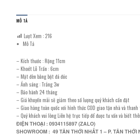
MÔ TẢ
Lượt Xem :
216
Mô Tả
– Kích thước : Rộng 11cm
– Khoét Lỗ Trần : 6cm
– Mặt đèn bằng bột đá đúc
– Ánh sáng : Trắng 3w
– Bảo hành 24 tháng
– Giá khuyến mãi sẽ giảm theo số lượng quý khách cần đặt
– Giao hàng toàn quốc với hình thức COD giao tận nhà và thanh
– Quý khách vui lòng Liên hệ trực tiếp để được tư vấn và biết th
ĐIỆN THOẠI : 0934115897 (ZALO)
SHOWROOM : 49 TÂN THỚI NHẤT 1 – P. TÂN THỚI 