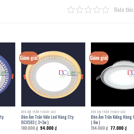
Rate this
Giảm giá!
Giảm giá!
ĐÈN ÂM TRẦN THẠCH CAO
ĐÈN ÂM TRẦN THẠCH CAO
Cty
Đèn Âm Trần Viền Led Hàng Cty
Đèn Âm Trần Kiếng Hàng
DCX593 ( 3+3w )
( 6w )
Giá
Giá
Giá
Giá
188.000
₫
94.000
₫
154.000
₫
77.000
₫
gốc
hiện
gốc
hiện