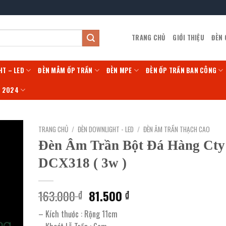
TRANG CHỦ
GIỚI THIỆU
ĐÈN
HT – LED
ĐÈN MÂM ỐP TRẦN
ĐÈN MPE
ĐÈN ỐP TRẦN BAN CÔNG
Í 2024
TRANG CHỦ
/
ĐÈN DOWNLIGHT - LED
/
ĐÈN ÂM TRẦN THẠCH CAO
Đèn Âm Trần Bột Đá Hàng Cty
DCX318 ( 3w )
Giá
Giá
163.000
81.500
₫
₫
gốc
hiện
– Kích thước : Rộng 11cm
là:
tại