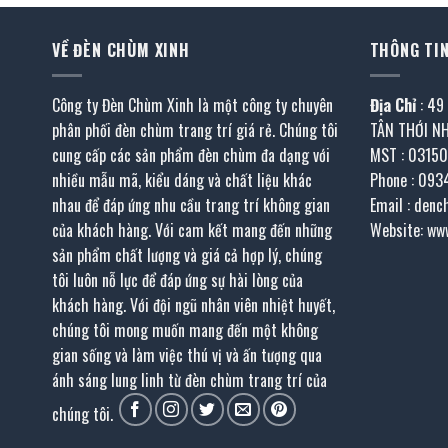
VỀ ĐÈN CHÙM XINH
THÔNG TIN
Công ty Đèn Chùm Xinh là một công ty chuyên
Địa Chỉ
: 49
phân phối đèn chùm trang trí giá rẻ. Chúng tôi
TÂN THỚI N
cung cấp các sản phẩm đèn chùm đa dạng với
MST : 0315
nhiều mẫu mã, kiểu dáng và chất liệu khác
Phone : 093
nhau để đáp ứng nhu cầu trang trí không gian
Email : den
của khách hàng. Với cam kết mang đến những
Website: ww
sản phẩm chất lượng và giá cả hợp lý, chúng
tôi luôn nỗ lực để đáp ứng sự hài lòng của
khách hàng. Với đội ngũ nhân viên nhiệt huyết,
chúng tôi mong muốn mang đến một không
gian sống và làm việc thú vị và ấn tượng qua
ánh sáng lung linh từ đèn chùm trang trí của
chúng tôi.