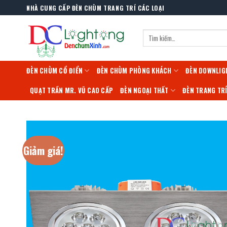
Skip
NHÀ CUNG CẤP ĐÈN CHÙM TRANG TRÍ CÁC LOẠI
to
content
Tìm
kiếm:
ĐÈN CHÙM CỔ ĐIỂN
ĐÈN CHÙM PHÒNG KHÁCH
ĐÈN DOWNLIG
QUẠT TRẦN MR. VŨ CAO CẤP
ĐÈN NGOẠI THẤT
ĐÈN TRANG TR
Giảm giá!