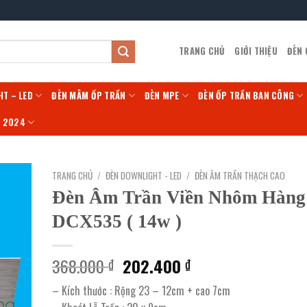
TRANG CHỦ
GIỚI THIỆU
ĐÈN
HT – LED
ĐÈN MÂM ỐP TRẦN
ĐÈN MPE
ĐÈN ỐP TRẦN BAN CÔNG
Í 2024
TRANG CHỦ
/
ĐÈN DOWNLIGHT - LED
/
ĐÈN ÂM TRẦN THẠCH CAO
Đèn Âm Trần Viền Nhôm Hàng
DCX535 ( 14w )
Giá
Giá
368.000
202.400
₫
₫
gốc
hiện
– Kích thước : Rộng 23 – 12cm + cao 7cm
là:
tại