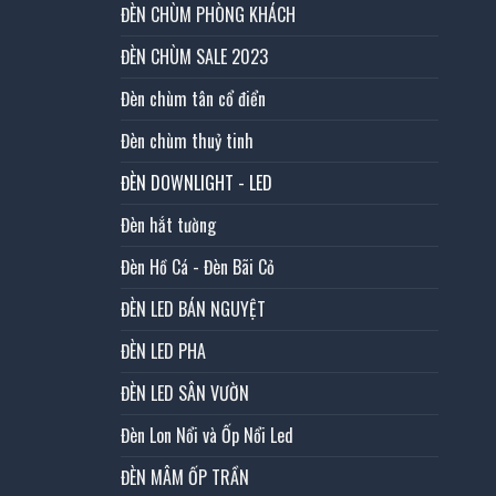
ĐÈN CHÙM PHÒNG KHÁCH
ĐÈN CHÙM SALE 2023
Đèn chùm tân cổ điển
Đèn chùm thuỷ tinh
ĐÈN DOWNLIGHT - LED
Đèn hắt tường
Đèn Hồ Cá - Đèn Bãi Cỏ
ĐÈN LED BÁN NGUYỆT
ĐÈN LED PHA
ĐÈN LED SÂN VƯỜN
Đèn Lon Nổi và Ốp Nổi Led
ĐÈN MÂM ỐP TRẦN