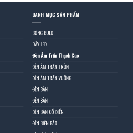
DANH MỤC SẢN PHẨM
BÓNG BULD
DÂY LED
Đèn Âm Trần Thạch Cao
ĐÈN ÂM TRẦN TRÒN
ĐÈN ÂM TRẦN VUÔNG
ĐÈN BÀN
ĐÈN BÀN
ĐÈN BÀN CỔ ĐIỂN
ĐÈN BIỂN BÁO