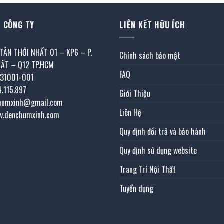
 CÔNG TY
LIÊN KẾT HỮU ÍCH
 TÂN THỚI NHẤT 01 – KP6 – P.
Chính sách bảo mật
HẤT – Q12 TP.HCM
FAQ
031001-001
4.115.897
Giới Thiệu
chumxinh@gmail.com
Liên Hệ
w.denchumxinh.com
Quy định đổi trả và bảo hành
Quy định sử dụng website
Trang Trí Nội Thất
Tuyển dụng