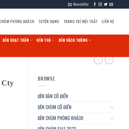
Newsletter
 CHÙM PHÒNG KHÁCH
TUYỂN DỤNG
TRANG TRÍ NỘI THẤT
LIÊN HỆ
ĐÈN QUẠT TRẦN
ĐÈN THẢ
ĐÈN VÁCH TƯỜNG
BROWSE
 Cty
ĐÈN BÀN CỔ ĐIỂN
ĐÈN CHÙM CỔ ĐIỂN
ĐÈN CHÙM PHÒNG KHÁCH
ĐÈN CHÙM SALE 2023