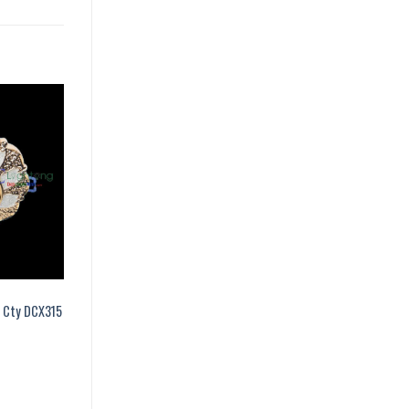
 Cty DCX315
0 ₫.