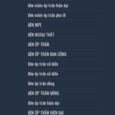
Đèn mâm ốp trần hiện đại
Đèn mâm ốp trần pha lê
ĐÈN MPE
ĐÈN NGOẠI THẤT
ĐÈN ỐP TRẦN
ĐÈN ỐP TRẦN BAN CÔNG
Đèn ốp trần cổ điển
Đèn ốp trần cổ điển
Đèn ốp trần đồng
ĐÈN ỐP TRẦN ĐỒNG
Đèn ốp trần hiện đại
ĐÈN ỐP TRẦN HIỆN ĐẠI