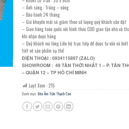
– Khoét Lỗ Trần : 20 x 9cm
368.000 ₫.
là:
– Ánh sáng : Trắng – vàng
202.400 ₫.
– Bảo hành 24 tháng
– Giá khuyến mãi sẽ giảm theo số lượng quý khách cần đặt
– Giao hàng toàn quốc với hình thức COD giao tận nhà và th
khi nhận được hàng
– Quý khách vui lòng Liên hệ trực tiếp để được tư vấn và biế
tiết về sản phẩm cụ thể
ĐIỆN THOẠI : 0934115897 (ZALO)
SHOWROOM : 49 TÂN THỚI NHẤT 1 – P. TÂN TH
– QUẬN 12 – TP HỒ CHÍ MINH
Lượt Xem :
215
Danh mục:
Đèn Âm Trần Thạch Cao