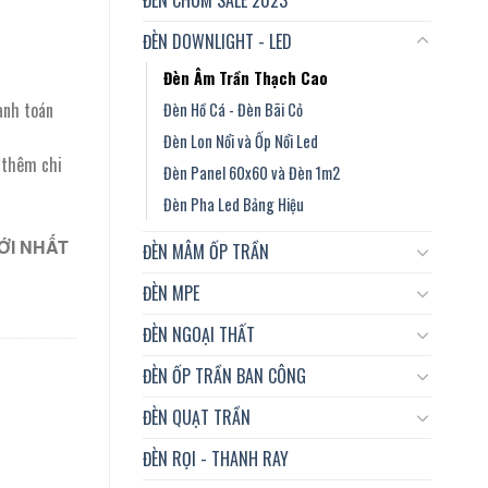
ĐÈN DOWNLIGHT - LED
Đèn Âm Trần Thạch Cao
anh toán
Đèn Hồ Cá - Đèn Bãi Cỏ
Đèn Lon Nổi và Ốp Nổi Led
t thêm chi
Đèn Panel 60x60 và Đèn 1m2
Đèn Pha Led Bảng Hiệu
ỚI NHẤT
ĐÈN MÂM ỐP TRẦN
ĐÈN MPE
ĐÈN NGOẠI THẤT
ĐÈN ỐP TRẦN BAN CÔNG
ĐÈN QUẠT TRẦN
ĐÈN RỌI - THANH RAY