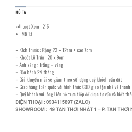
MÔ TẢ
Lượt Xem :
215
Mô Tả
– Kích thước : Rộng 23 – 12cm + cao 7cm
– Khoét Lỗ Trần : 20 x 9cm
– Ánh sáng : Trắng – vàng
– Bảo hành 24 tháng
– Giá khuyến mãi sẽ giảm theo số lượng quý khách cần đặt
– Giao hàng toàn quốc với hình thức COD giao tận nhà và thanh
– Quý khách vui lòng Liên hệ trực tiếp để được tư vấn và biết th
ĐIỆN THOẠI : 0934115897 (ZALO)
SHOWROOM : 49 TÂN THỚI NHẤT 1 – P. TÂN THỚI 