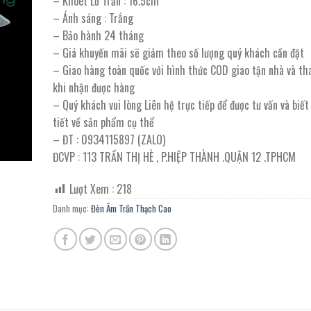
– Khoét Lỗ Trần : 16.5cm
319.000 ₫.
là:
– Ánh sáng : Trắng
175.000 ₫.
– Bảo hành 24 tháng
– Giá khuyến mãi sẽ giảm theo số lượng quý khách cần đặt
– Giao hàng toàn quốc với hình thức COD giao tận nhà và th
khi nhận được hàng
– Quý khách vui lòng Liên hệ trực tiếp để được tư vấn và biế
tiết về sản phẩm cụ thể
– ĐT : 0934115897 (ZALO)
ĐCVP : 113 TRẦN THỊ HÈ , P.HIỆP THÀNH .QUẬN 12 .TPHCM
Lượt Xem :
218
Danh mục:
Đèn Âm Trần Thạch Cao