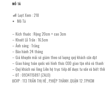
MÔ TẢ
Lượt Xem :
218
Mô Tả
– Kích thước : Rộng 20cm + cao 3cm
– Khoét Lỗ Trần : 16.5cm
– Ánh sáng : Trắng
– Bảo hành 24 tháng
– Giá khuyến mãi sẽ giảm theo số lượng quý khách cần đặt
– Giao hàng toàn quốc với hình thức COD giao tận nhà và thanh
– Quý khách vui lòng Liên hệ trực tiếp để được tư vấn và biết th
– ĐT : 0934115897 (ZALO)
ĐCVP : 113 TRẦN THỊ HÈ , P.HIỆP THÀNH .QUẬN 12 .TPHCM