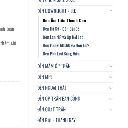
ĐÈN DOWNLIGHT - LED
Đèn Âm Trần Thạch Cao
anh toán
Đèn Hồ Cá - Đèn Bãi Cỏ
Đèn Lon Nổi và Ốp Nổi Led
t thêm chi
Đèn Panel 60x60 và Đèn 1m2
Đèn Pha Led Bảng Hiệu
ĐÈN MÂM ỐP TRẦN
ĐÈN MPE
ĐÈN NGOẠI THẤT
ĐÈN ỐP TRẦN BAN CÔNG
ĐÈN QUẠT TRẦN
ĐÈN RỌI - THANH RAY