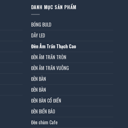
DANH MỤC SẢN PHẨM
BÓNG BULD
DÂY LED
Đèn Âm Trần Thạch Cao
ĐÈN ÂM TRẦN TRÒN
ĐÈN ÂM TRẦN VUÔNG
ĐÈN BÀN
ĐÈN BÀN
ĐÈN BÀN CỔ ĐIỂN
ĐÈN BIỂN BÁO
Đèn chùm Cafe