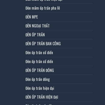
Đèn mâm ốp trần pha lê
ĐÈN MPE
ĐÈN NGOẠI THẤT
ĐÈN ỐP TRẦN
ĐÈN ỐP TRẦN BAN CÔNG
Đèn ốp trần cổ điển
Đèn ốp trần cổ điển
ĐÈN ỐP TRẦN ĐỒNG
Đèn ốp trần đồng
Đèn ốp trần hiện đại
ĐÈN ỐP TRẦN HIỆN ĐẠI