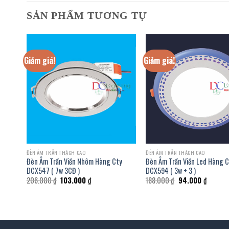
SẢN PHẨM TƯƠNG TỰ
Giảm giá!
Giảm giá!
ĐÈN ÂM TRẦN THẠCH CAO
ĐÈN ÂM TRẦN THẠCH CAO
CX318
Đèn Âm Trần Viền Nhôm Hàng Cty
Đèn Âm Trần Viền Led Hàng 
DCX547 ( 7w 3CĐ )
DCX594 ( 3w + 3 )
Giá
Giá
Giá
Giá
206.000
₫
103.000
₫
188.000
₫
94.000
₫
gốc
hiện
gốc
hiện
là:
tại
là:
tại
206.000 ₫.
là:
188.000 ₫.
là:
103.000 ₫.
94.000 