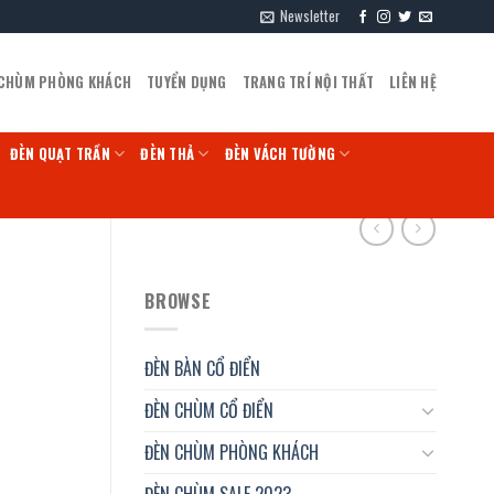
Newsletter
 CHÙM PHÒNG KHÁCH
TUYỂN DỤNG
TRANG TRÍ NỘI THẤT
LIÊN HỆ
ĐÈN QUẠT TRẦN
ĐÈN THẢ
ĐÈN VÁCH TƯỜNG
BROWSE
ĐÈN BÀN CỔ ĐIỂN
ĐÈN CHÙM CỔ ĐIỂN
ĐÈN CHÙM PHÒNG KHÁCH
ĐÈN CHÙM SALE 2023