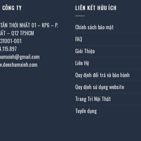
 CÔNG TY
LIÊN KẾT HỮU ÍCH
 TÂN THỚI NHẤT 01 – KP6 – P.
Chính sách bảo mật
HẤT – Q12 TP.HCM
FAQ
031001-001
4.115.897
Giới Thiệu
chumxinh@gmail.com
Liên Hệ
w.denchumxinh.com
Quy định đổi trả và bảo hành
Quy định sử dụng website
Trang Trí Nội Thất
Tuyển dụng