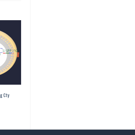
ng Cty
00 ₫.