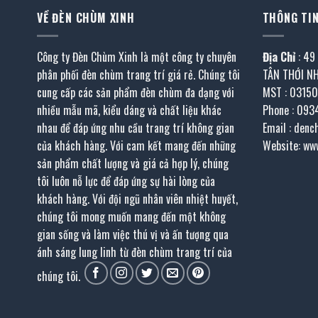
VỀ ĐÈN CHÙM XINH
THÔNG TIN
Công ty Đèn Chùm Xinh là một công ty chuyên
Địa Chỉ
: 49
phân phối đèn chùm trang trí giá rẻ. Chúng tôi
TÂN THỚI N
cung cấp các sản phẩm đèn chùm đa dạng với
MST : 0315
nhiều mẫu mã, kiểu dáng và chất liệu khác
Phone : 093
nhau để đáp ứng nhu cầu trang trí không gian
Email : den
của khách hàng. Với cam kết mang đến những
Website: ww
sản phẩm chất lượng và giá cả hợp lý, chúng
tôi luôn nỗ lực để đáp ứng sự hài lòng của
khách hàng. Với đội ngũ nhân viên nhiệt huyết,
chúng tôi mong muốn mang đến một không
gian sống và làm việc thú vị và ấn tượng qua
ánh sáng lung linh từ đèn chùm trang trí của
chúng tôi.