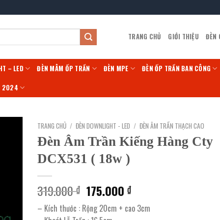
TRANG CHỦ
GIỚI THIỆU
ĐÈN
HT – LED
ĐÈN MÂM ỐP TRẦN
ĐÈN MPE
ĐÈN ỐP TRẦN BAN CÔNG
Í 2024
TRANG CHỦ
/
ĐÈN DOWNLIGHT - LED
/
ĐÈN ÂM TRẦN THẠCH CAO
Đèn Âm Trần Kiếng Hàng Cty
DCX531 ( 18w )
Giá
Giá
319.000
175.000
₫
₫
gốc
hiện
– Kích thước : Rộng 20cm + cao 3cm
là:
tại