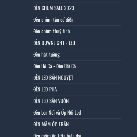
ĐÈN CHÙM SALE 2023
Đèn chùm tân cổ điển
Đèn chùm thuỷ tinh
ĐÈN DOWNLIGHT - LED
Đèn hắt tường
Đèn Hồ Cá - Đèn Bãi Cỏ
ĐÈN LED BÁN NGUYỆT
ĐÈN LED PHA
ĐÈN LED SÂN VƯỜN
Đèn Lon Nổi và Ốp Nổi Led
ĐÈN MÂM ỐP TRẦN
Đèn mâm ốp trần hiện đại