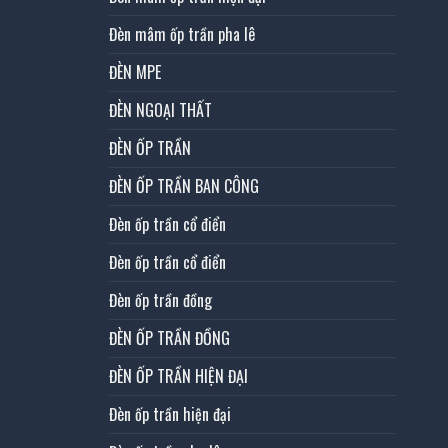
Đèn mâm ốp trần pha lê
ĐÈN MPE
ĐÈN NGOẠI THẤT
ĐÈN ỐP TRẦN
ĐÈN ỐP TRẦN BAN CÔNG
Đèn ốp trần cổ điển
Đèn ốp trần cổ điển
Đèn ốp trần đồng
ĐÈN ỐP TRẦN ĐỒNG
ĐÈN ỐP TRẦN HIỆN ĐẠI
Đèn ốp trần hiện đại