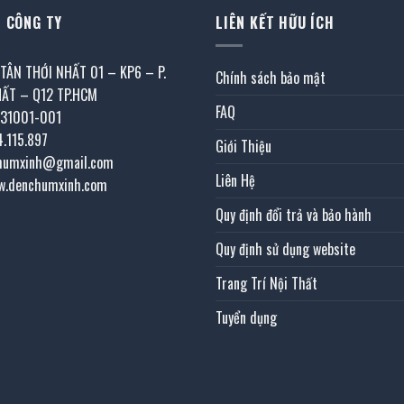
 CÔNG TY
LIÊN KẾT HỮU ÍCH
 TÂN THỚI NHẤT 01 – KP6 – P.
Chính sách bảo mật
HẤT – Q12 TP.HCM
FAQ
031001-001
4.115.897
Giới Thiệu
chumxinh@gmail.com
Liên Hệ
w.denchumxinh.com
Quy định đổi trả và bảo hành
Quy định sử dụng website
Trang Trí Nội Thất
Tuyển dụng