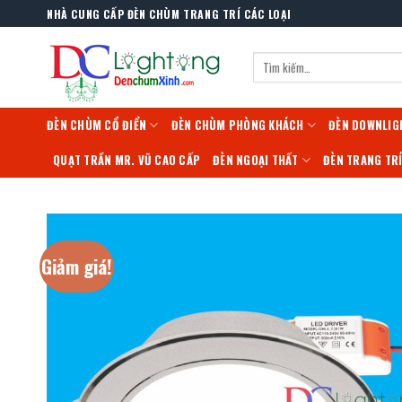
Skip
NHÀ CUNG CẤP ĐÈN CHÙM TRANG TRÍ CÁC LOẠI
to
content
Tìm
kiếm:
ĐÈN CHÙM CỔ ĐIỂN
ĐÈN CHÙM PHÒNG KHÁCH
ĐÈN DOWNLIG
QUẠT TRẦN MR. VŨ CAO CẤP
ĐÈN NGOẠI THẤT
ĐÈN TRANG TR
Giảm giá!