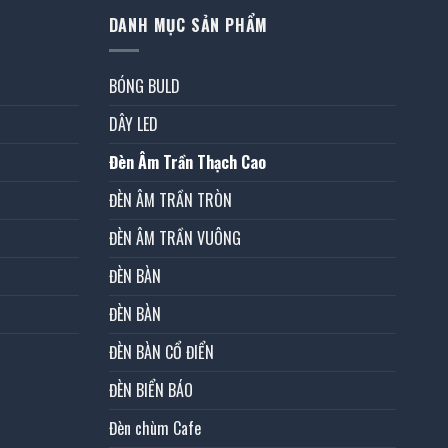
DANH MỤC SẢN PHẨM
BÓNG BULD
DÂY LED
Đèn Âm Trần Thạch Cao
ĐÈN ÂM TRẦN TRÒN
ĐÈN ÂM TRẦN VUÔNG
ĐÈN BÀN
ĐÈN BÀN
ĐÈN BÀN CỔ ĐIỂN
ĐÈN BIỂN BÁO
Đèn chùm Cafe