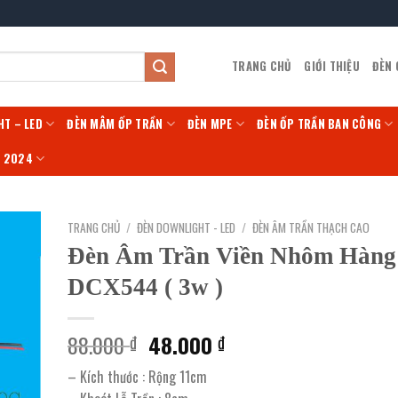
TRANG CHỦ
GIỚI THIỆU
ĐÈN
HT – LED
ĐÈN MÂM ỐP TRẦN
ĐÈN MPE
ĐÈN ỐP TRẦN BAN CÔNG
Í 2024
TRANG CHỦ
/
ĐÈN DOWNLIGHT - LED
/
ĐÈN ÂM TRẦN THẠCH CAO
Đèn Âm Trần Viền Nhôm Hàng
DCX544 ( 3w )
Giá
Giá
88.000
48.000
₫
₫
gốc
hiện
– Kích thước : Rộng 11cm
là:
tại