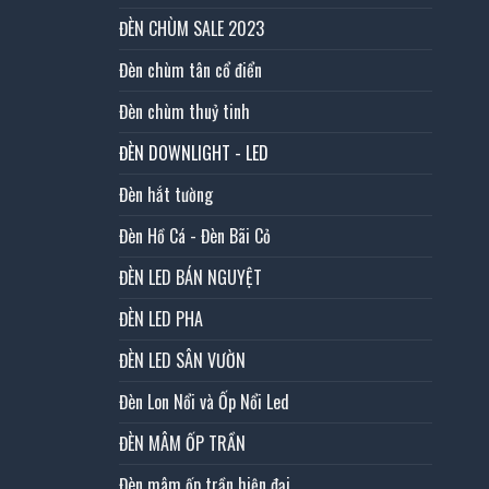
ĐÈN CHÙM SALE 2023
Đèn chùm tân cổ điển
Đèn chùm thuỷ tinh
ĐÈN DOWNLIGHT - LED
Đèn hắt tường
Đèn Hồ Cá - Đèn Bãi Cỏ
ĐÈN LED BÁN NGUYỆT
ĐÈN LED PHA
ĐÈN LED SÂN VƯỜN
Đèn Lon Nổi và Ốp Nổi Led
ĐÈN MÂM ỐP TRẦN
Đèn mâm ốp trần hiện đại