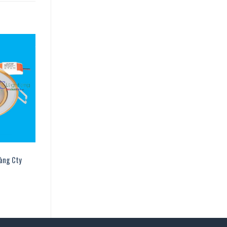
àng Cty
00 ₫.