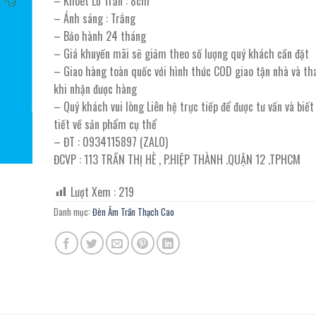
– Khoét Lỗ Trần : 8cm
88.000 ₫.
là:
– Ánh sáng : Trắng
48.000 ₫.
– Bảo hành 24 tháng
– Giá khuyến mãi sẽ giảm theo số lượng quý khách cần đặt
– Giao hàng toàn quốc với hình thức COD giao tận nhà và th
khi nhận được hàng
– Quý khách vui lòng Liên hệ trực tiếp để được tư vấn và biế
tiết về sản phẩm cụ thể
– ĐT : 0934115897 (ZALO)
ĐCVP : 113 TRẦN THỊ HÈ , P.HIỆP THÀNH .QUẬN 12 .TPHCM
Lượt Xem :
219
Danh mục:
Đèn Âm Trần Thạch Cao