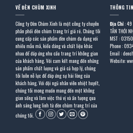
VỀ ĐÈN CHÙM XINH
THÔNG TIN
Công ty Đèn Chùm Xinh là một công ty chuyên
Địa Chỉ
: 49
phân phối đèn chùm trang trí giá rẻ. Chúng tôi
TÂN THỚI N
cung cấp các sản phẩm đèn chùm đa dạng với
MST : 0315
nhiều mẫu mã, kiểu dáng và chất liệu khác
Phone : 093
nhau để đáp ứng nhu cầu trang trí không gian
Email : den
của khách hàng. Với cam kết mang đến những
Website: ww
sản phẩm chất lượng và giá cả hợp lý, chúng
tôi luôn nỗ lực để đáp ứng sự hài lòng của
khách hàng. Với đội ngũ nhân viên nhiệt huyết,
chúng tôi mong muốn mang đến một không
gian sống và làm việc thú vị và ấn tượng qua
ánh sáng lung linh từ đèn chùm trang trí của
chúng tôi.