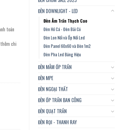
ĐÈN DOWNLIGHT - LED
Đèn Âm Trần Thạch Cao
anh toán
Đèn Hồ Cá - Đèn Bãi Cỏ
Đèn Lon Nổi và Ốp Nổi Led
t thêm chi
Đèn Panel 60x60 và Đèn 1m2
Đèn Pha Led Bảng Hiệu
ĐÈN MÂM ỐP TRẦN
ĐÈN MPE
ĐÈN NGOẠI THẤT
ĐÈN ỐP TRẦN BAN CÔNG
ĐÈN QUẠT TRẦN
ĐÈN RỌI - THANH RAY