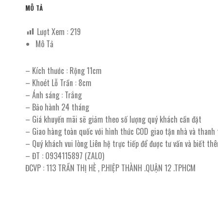
MÔ TẢ
Lượt Xem :
219
Mô Tả
– Kích thước : Rộng 11cm
– Khoét Lỗ Trần : 8cm
– Ánh sáng : Trắng
– Bảo hành 24 tháng
– Giá khuyến mãi sẽ giảm theo số lượng quý khách cần đặt
– Giao hàng toàn quốc với hình thức COD giao tận nhà và thanh
– Quý khách vui lòng Liên hệ trực tiếp để được tư vấn và biết th
– ĐT : 0934115897 (ZALO)
ĐCVP : 113 TRẦN THỊ HÈ , P.HIỆP THÀNH .QUẬN 12 .TPHCM