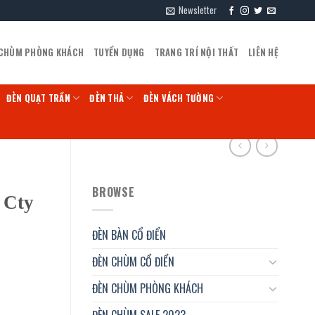
Newsletter
 CHÙM PHÒNG KHÁCH
TUYỂN DỤNG
TRANG TRÍ NỘI THẤT
LIÊN HỆ
ĐÈN QUẠT TRẦN
ĐÈN THẢ
ĐÈN VÁCH TƯỜNG
BROWSE
 Cty
ĐÈN BÀN CỔ ĐIỂN
ĐÈN CHÙM CỔ ĐIỂN
ĐÈN CHÙM PHÒNG KHÁCH
ĐÈN CHÙM SALE 2023