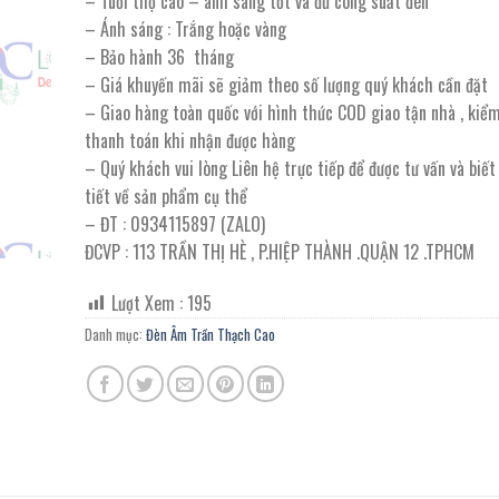
– Tuổi thọ cao – ánh sáng tốt và đủ công suất đèn
120.000 ₫.
là:
– Ánh sáng : Trắng hoặc vàng
60.000 ₫.
– Bảo hành 36 tháng
– Giá khuyến mãi sẽ giảm theo số lượng quý khách cần đặt
– Giao hàng toàn quốc với hình thức COD giao tận nhà , kiể
thanh toán khi nhận được hàng
– Quý khách vui lòng Liên hệ trực tiếp để được tư vấn và biế
tiết về sản phẩm cụ thể
– ĐT : 0934115897 (ZALO)
ĐCVP : 113 TRẦN THỊ HÈ , P.HIỆP THÀNH .QUẬN 12 .TPHCM
Lượt Xem :
195
Danh mục:
Đèn Âm Trần Thạch Cao