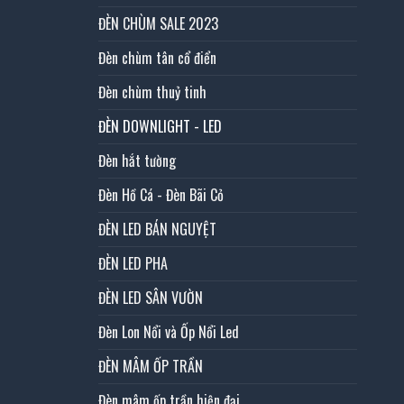
ĐÈN CHÙM SALE 2023
Đèn chùm tân cổ điển
Đèn chùm thuỷ tinh
ĐÈN DOWNLIGHT - LED
Đèn hắt tường
Đèn Hồ Cá - Đèn Bãi Cỏ
ĐÈN LED BÁN NGUYỆT
ĐÈN LED PHA
ĐÈN LED SÂN VƯỜN
Đèn Lon Nổi và Ốp Nổi Led
ĐÈN MÂM ỐP TRẦN
Đèn mâm ốp trần hiện đại