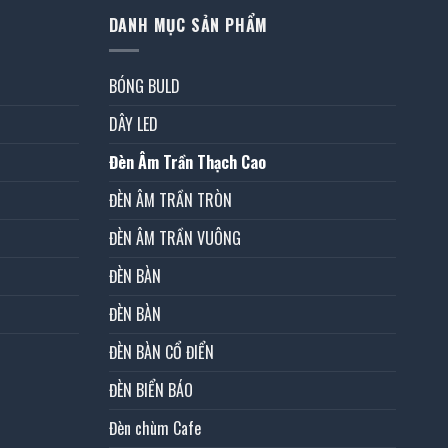
DANH MỤC SẢN PHẨM
BÓNG BULD
DÂY LED
Đèn Âm Trần Thạch Cao
ĐÈN ÂM TRẦN TRÒN
ĐÈN ÂM TRẦN VUÔNG
ĐÈN BÀN
ĐÈN BÀN
ĐÈN BÀN CỔ ĐIỂN
ĐÈN BIỂN BÁO
Đèn chùm Cafe