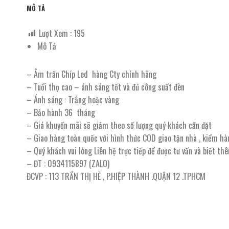
MÔ TẢ
Lượt Xem :
195
Mô Tả
– Âm trần Chíp Led hàng Cty chính hãng
– Tuổi thọ cao – ánh sáng tốt và đủ công suất đèn
– Ánh sáng : Trắng hoặc vàng
– Bảo hành 36 tháng
– Giá khuyến mãi sẽ giảm theo số lượng quý khách cần đặt
– Giao hàng toàn quốc với hình thức COD giao tận nhà , kiểm hà
– Quý khách vui lòng Liên hệ trực tiếp để được tư vấn và biết th
– ĐT : 0934115897 (ZALO)
ĐCVP : 113 TRẦN THỊ HÈ , P.HIỆP THÀNH .QUẬN 12 .TPHCM