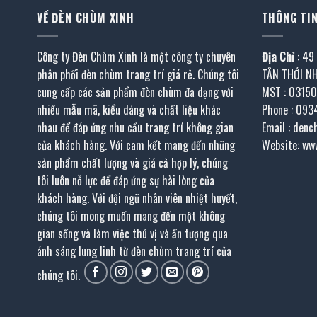
VỀ ĐÈN CHÙM XINH
THÔNG TIN
Công ty Đèn Chùm Xinh là một công ty chuyên
Địa Chỉ
: 49
phân phối đèn chùm trang trí giá rẻ. Chúng tôi
TÂN THỚI N
cung cấp các sản phẩm đèn chùm đa dạng với
MST : 0315
nhiều mẫu mã, kiểu dáng và chất liệu khác
Phone : 093
nhau để đáp ứng nhu cầu trang trí không gian
Email : den
của khách hàng. Với cam kết mang đến những
Website: ww
sản phẩm chất lượng và giá cả hợp lý, chúng
tôi luôn nỗ lực để đáp ứng sự hài lòng của
khách hàng. Với đội ngũ nhân viên nhiệt huyết,
chúng tôi mong muốn mang đến một không
gian sống và làm việc thú vị và ấn tượng qua
ánh sáng lung linh từ đèn chùm trang trí của
chúng tôi.