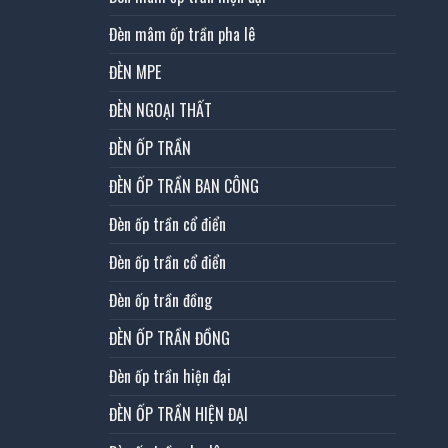
Đèn mâm ốp trần pha lê
ĐÈN MPE
ĐÈN NGOẠI THẤT
ĐÈN ỐP TRẦN
ĐÈN ỐP TRẦN BAN CÔNG
Đèn ốp trần cổ điển
Đèn ốp trần cổ điển
Đèn ốp trần đồng
ĐÈN ỐP TRẦN ĐỒNG
Đèn ốp trần hiện đại
ĐÈN ỐP TRẦN HIỆN ĐẠI