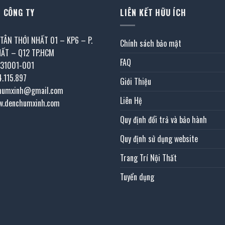
 CÔNG TY
LIÊN KẾT HỮU ÍCH
 TÂN THỚI NHẤT 01 – KP6 – P.
Chính sách bảo mật
HẤT – Q12 TP.HCM
FAQ
031001-001
4.115.897
Giới Thiệu
chumxinh@gmail.com
Liên Hệ
w.denchumxinh.com
Quy định đổi trả và bảo hành
Quy định sử dụng website
Trang Trí Nội Thất
Tuyển dụng