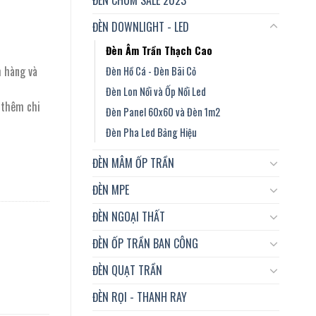
ĐÈN DOWNLIGHT - LED
Đèn Âm Trần Thạch Cao
m hàng và
Đèn Hồ Cá - Đèn Bãi Cỏ
Đèn Lon Nổi và Ốp Nổi Led
t thêm chi
Đèn Panel 60x60 và Đèn 1m2
Đèn Pha Led Bảng Hiệu
ĐÈN MÂM ỐP TRẦN
ĐÈN MPE
ĐÈN NGOẠI THẤT
ĐÈN ỐP TRẦN BAN CÔNG
ĐÈN QUẠT TRẦN
ĐÈN RỌI - THANH RAY