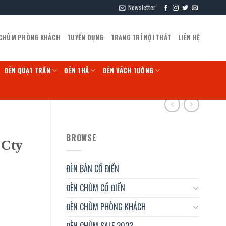
Newsletter
 CHÙM PHÒNG KHÁCH
TUYỂN DỤNG
TRANG TRÍ NỘI THẤT
LIÊN HỆ
ĐÈN QUẠT TRẦN
ĐÈN THẢ
ĐÈN VÁCH TƯỜNG
BROWSE
 Cty
ĐÈN BÀN CỔ ĐIỂN
ĐÈN CHÙM CỔ ĐIỂN
ĐÈN CHÙM PHÒNG KHÁCH
ĐÈN CHÙM SALE 2023