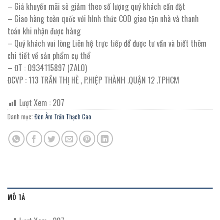
– Giá khuyến mãi sẽ giảm theo số lượng quý khách cần đặt
– Giao hàng toàn quốc với hình thức COD giao tận nhà và thanh
toán khi nhận được hàng
– Quý khách vui lòng Liên hệ trực tiếp để được tư vấn và biết thêm
chi tiết về sản phẩm cụ thể
– ĐT : 0934115897 (ZALO)
ĐCVP : 113 TRẦN THỊ HÈ , P.HIỆP THÀNH .QUẬN 12 .TPHCM
Lượt Xem :
207
Danh mục:
Đèn Âm Trần Thạch Cao
MÔ TẢ