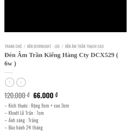
TRANG CHỦ
/
ĐÈN DOWNLIGHT - LED
/
ĐÈN ÂM TRẦN THẠCH CAO
Đèn Âm Trần Kiếng Hàng Cty DCX529 (
6w )
Giá
Giá
120.000
66.000
₫
₫
gốc
hiện
– Kích thước : Rộng 9cm + cao 3cm
là:
tại
– Khoét Lỗ Trần : 7cm
120.000 ₫.
là:
– Ánh sáng : Trắng
66.000 ₫.
– Bảo hành 24 tháng