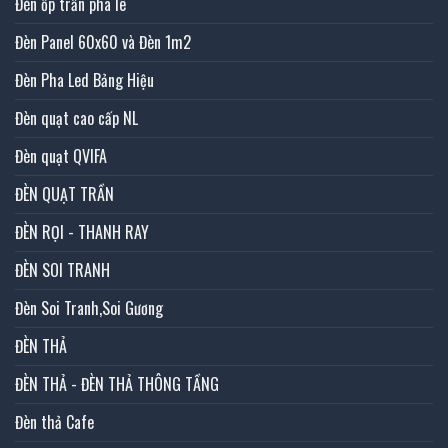
Đèn ốp trần pha lê
Đèn Panel 60x60 và Đèn 1m2
Đèn Pha Led Bảng Hiệu
Đèn quạt cao cấp NL
Đèn quạt QVIFA
ĐÈN QUẠT TRẦN
ĐÈN RỌI - THANH RAY
ĐÈN SOI TRANH
Đèn Soi Tranh,Soi Gương
ĐÈN THẢ
ĐÈN THẢ - ĐÈN THẢ THÔNG TẦNG
Đèn thả Cafe