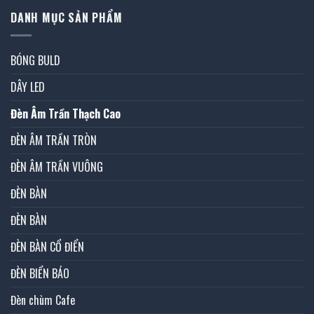
DANH MỤC SẢN PHẨM
BÓNG BULD
DÂY LED
Đèn Âm Trần Thạch Cao
ĐÈN ÂM TRẦN TRÒN
ĐÈN ÂM TRẦN VUÔNG
ĐÈN BÀN
ĐÈN BÀN
ĐÈN BÀN CỔ ĐIỂN
ĐÈN BIỂN BÁO
Đèn chùm Cafe