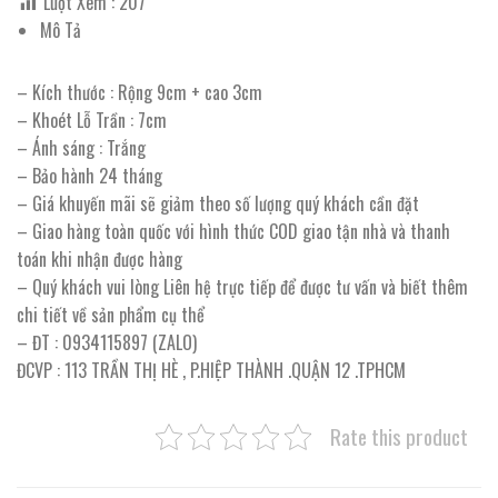
Lượt Xem :
207
Mô Tả
– Kích thước : Rộng 9cm + cao 3cm
– Khoét Lỗ Trần : 7cm
– Ánh sáng : Trắng
– Bảo hành 24 tháng
– Giá khuyến mãi sẽ giảm theo số lượng quý khách cần đặt
– Giao hàng toàn quốc với hình thức COD giao tận nhà và thanh
toán khi nhận được hàng
– Quý khách vui lòng Liên hệ trực tiếp để được tư vấn và biết thêm
chi tiết về sản phẩm cụ thể
– ĐT : 0934115897 (ZALO)
ĐCVP : 113 TRẦN THỊ HÈ , P.HIỆP THÀNH .QUẬN 12 .TPHCM
Rate this product