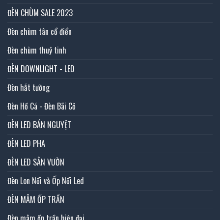
ĐÈN CHÙM SALE 2023
Đèn chùm tân cổ điển
Đèn chùm thuỷ tinh
ĐÈN DOWNLIGHT - LED
Đèn hắt tường
Đèn Hồ Cá - Đèn Bãi Cỏ
ĐÈN LED BÁN NGUYỆT
ĐÈN LED PHA
ĐÈN LED SÂN VƯỜN
Đèn Lon Nổi và Ốp Nổi Led
ĐÈN MÂM ỐP TRẦN
Đèn mâm ốp trần hiện đại