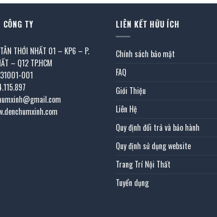
 CÔNG TY
LIÊN KẾT HỮU ÍCH
 TÂN THỚI NHẤT 01 – KP6 – P.
Chính sách bảo mật
HẤT – Q12 TP.HCM
FAQ
031001-001
4.115.897
Giới Thiệu
chumxinh@gmail.com
Liên Hệ
w.denchumxinh.com
Quy định đổi trả và bảo hành
Quy định sử dụng website
Trang Trí Nội Thất
Tuyển dụng