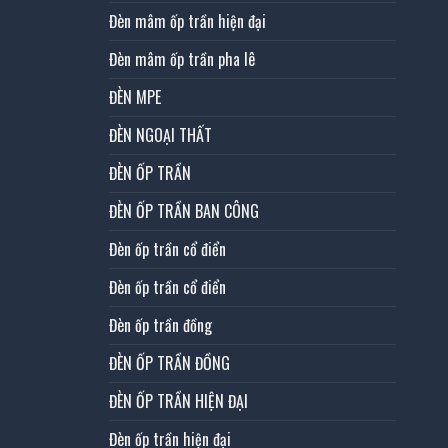
Đèn mâm ốp trần hiện đại
Đèn mâm ốp trần pha lê
ĐÈN MPE
ĐÈN NGOẠI THẤT
ĐÈN ỐP TRẦN
ĐÈN ỐP TRẦN BAN CÔNG
Đèn ốp trần cổ điển
Đèn ốp trần cổ điển
Đèn ốp trần đồng
ĐÈN ỐP TRẦN ĐỒNG
ĐÈN ỐP TRẦN HIỆN ĐẠI
Đèn ốp trần hiện đại