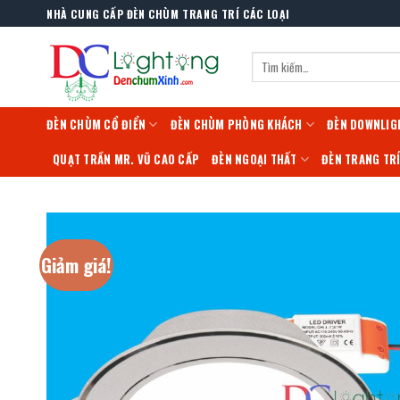
Skip
NHÀ CUNG CẤP ĐÈN CHÙM TRANG TRÍ CÁC LOẠI
to
content
Tìm
kiếm:
ĐÈN CHÙM CỔ ĐIỂN
ĐÈN CHÙM PHÒNG KHÁCH
ĐÈN DOWNLIG
QUẠT TRẦN MR. VŨ CAO CẤP
ĐÈN NGOẠI THẤT
ĐÈN TRANG TR
Giảm giá!