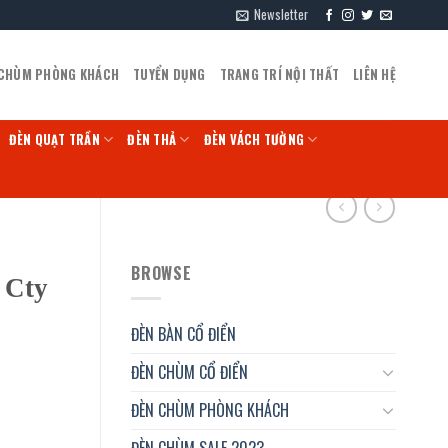
Newsletter
 CHÙM PHÒNG KHÁCH
TUYỂN DỤNG
TRANG TRÍ NỘI THẤT
LIÊN HỆ
ĐÈN QUẠT TRẦN
ĐÈN THẢ
ĐÈN VÁCH TƯỜNG
BROWSE
 Cty
ĐÈN BÀN CỔ ĐIỂN
ĐÈN CHÙM CỔ ĐIỂN
ĐÈN CHÙM PHÒNG KHÁCH
ĐÈN CHÙM SALE 2023