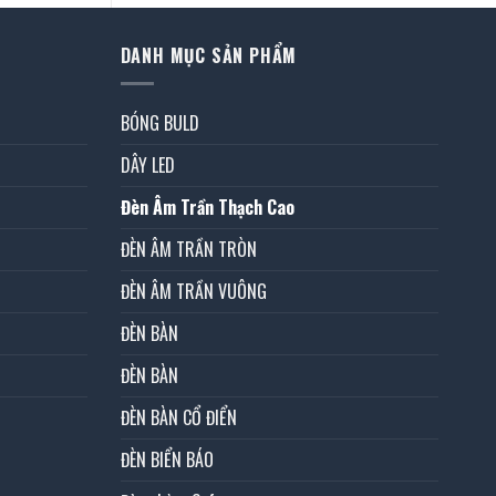
DANH MỤC SẢN PHẨM
BÓNG BULD
DÂY LED
Đèn Âm Trần Thạch Cao
ĐÈN ÂM TRẦN TRÒN
ĐÈN ÂM TRẦN VUÔNG
ĐÈN BÀN
ĐÈN BÀN
ĐÈN BÀN CỔ ĐIỂN
ĐÈN BIỂN BÁO