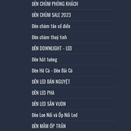
ĐÈN CHÙM PHÒNG KHÁCH
ĐÈN CHÙM SALE 2023
Đèn chùm tân cổ điển
Đèn chùm thuỷ tinh
ĐÈN DOWNLIGHT - LED
Đèn hắt tường
Đèn Hồ Cá - Đèn Bãi Cỏ
ĐÈN LED BÁN NGUYỆT
ĐÈN LED PHA
ĐÈN LED SÂN VƯỜN
Đèn Lon Nổi và Ốp Nổi Led
ĐÈN MÂM ỐP TRẦN