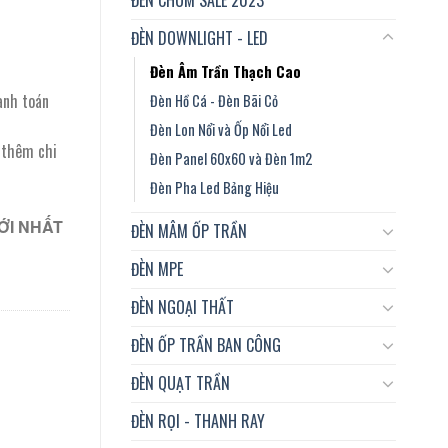
ĐÈN DOWNLIGHT - LED
Đèn Âm Trần Thạch Cao
anh toán
Đèn Hồ Cá - Đèn Bãi Cỏ
Đèn Lon Nổi và Ốp Nổi Led
t thêm chi
Đèn Panel 60x60 và Đèn 1m2
Đèn Pha Led Bảng Hiệu
ỚI NHẤT
ĐÈN MÂM ỐP TRẦN
ĐÈN MPE
ĐÈN NGOẠI THẤT
ĐÈN ỐP TRẦN BAN CÔNG
ĐÈN QUẠT TRẦN
ĐÈN RỌI - THANH RAY