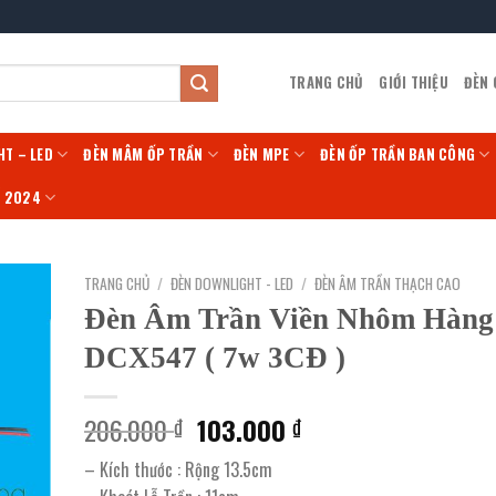
TRANG CHỦ
GIỚI THIỆU
ĐÈN
HT – LED
ĐÈN MÂM ỐP TRẦN
ĐÈN MPE
ĐÈN ỐP TRẦN BAN CÔNG
Í 2024
TRANG CHỦ
/
ĐÈN DOWNLIGHT - LED
/
ĐÈN ÂM TRẦN THẠCH CAO
Đèn Âm Trần Viền Nhôm Hàng
DCX547 ( 7w 3CĐ )
Giá
Giá
206.000
103.000
₫
₫
gốc
hiện
– Kích thước : Rộng 13.5cm
là:
tại