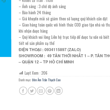
– Khoét Lỗ Trần : 11cm
206.000 ₫.
là:
– Ánh sáng : 3 chế độ ánh sáng
103.000 ₫.
– Bảo hành 24 tháng
– Giá khuyến mãi sẽ giảm theo số lượng quý khách cần đặt
– Giao hàng toàn quốc với hình thức COD giao tận nhà và th
khi nhận được hàng
– Quý khách vui lòng Liên hệ trực tiếp để được tư vấn và biế
tiết về sản phẩm cụ thể
ĐIỆN THOẠI : 0934115897 (ZALO)
SHOWROOM : 49 TÂN THỚI NHẤT 1 – P. TÂN TH
– QUẬN 12 – TP HỒ CHÍ MINH
Lượt Xem :
206
Danh mục:
Đèn Âm Trần Thạch Cao