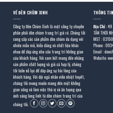
VỀ ĐÈN CHÙM XINH
THÔNG TIN
Công ty Đèn Chùm Xinh là một công ty chuyên
Địa Chỉ
: 49
phân phối đèn chùm trang trí giá rẻ. Chúng tôi
TÂN THỚI N
cung cấp các sản phẩm đèn chùm đa dạng với
MST : 0315
nhiều mẫu mã, kiểu dáng và chất liệu khác
Phone : 093
nhau để đáp ứng nhu cầu trang trí không gian
Email : den
của khách hàng. Với cam kết mang đến những
Website: ww
sản phẩm chất lượng và giá cả hợp lý, chúng
tôi luôn nỗ lực để đáp ứng sự hài lòng của
khách hàng. Với đội ngũ nhân viên nhiệt huyết,
chúng tôi mong muốn mang đến một không
gian sống và làm việc thú vị và ấn tượng qua
ánh sáng lung linh từ đèn chùm trang trí của
chúng tôi.