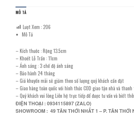
MÔ TẢ
Lượt Xem :
206
Mô Tả
– Kích thước : Rộng 13.5cm
– Khoét Lỗ Trần : 11cm
– Ánh sáng : 3 chế độ ánh sáng
– Bảo hành 24 tháng
– Giá khuyến mãi sẽ giảm theo số lượng quý khách cần đặt
– Giao hàng toàn quốc với hình thức COD giao tận nhà và thanh
– Quý khách vui lòng Liên hệ trực tiếp để được tư vấn và biết th
ĐIỆN THOẠI : 0934115897 (ZALO)
SHOWROOM : 49 TÂN THỚI NHẤT 1 – P. TÂN THỚI 