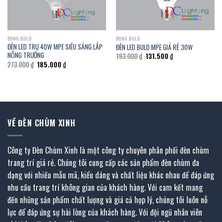
BÓNG BULD
BÓNG BULD
ĐÈN LED TRỤ 40W MPE SIÊU SÁNG LẮP
ĐÈN LED BULD MPE GIÁ RẺ 30W
NÔNG TRƯỜNG
Giá
Giá
193.000
₫
131.500
₫
gốc
hiện
Giá
Giá
273.000
₫
185.000
₫
là:
tại
gốc
hiện
193.000 ₫.
là:
là:
tại
131.500 ₫.
273.000 ₫.
là:
185.000 ₫.
VỀ ĐÈN CHÙM XINH
Công ty Đèn Chùm Xinh là một công ty chuyên phân phối đèn chùm
trang trí giá rẻ. Chúng tôi cung cấp các sản phẩm đèn chùm đa
dạng với nhiều mẫu mã, kiểu dáng và chất liệu khác nhau để đáp ứng
nhu cầu trang trí không gian của khách hàng. Với cam kết mang
đến những sản phẩm chất lượng và giá cả hợp lý, chúng tôi luôn nỗ
lực để đáp ứng sự hài lòng của khách hàng. Với đội ngũ nhân viên