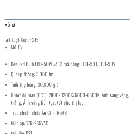
MÔ TẢ
Lượt Xem :
215
Mô Tả
Đèn Led Bulb LBD-50W với 2 mã hàng: LBD-50T, LBD-50V
Quang thông: 5.000 lm
Tuổi thọ bóng: 30.000 giờ
Nhiệt độ màu (CCT): 2800-3200K/6000-6500K. Ánh sáng vàng,
trắng. Ánh sáng liên tục, tốt cho thị lực
Tiêu chuẩn châu Âu CE – RoHS
Điện áp: 176-265VAC
Đui đèn: E27