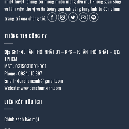
nhiệt huyết, chúng tôi mong muốn mang đến một không gian sống
và làm việc thú vị và ấn tượng qua ánh sáng lung linh từ đèn chùm
trang trí của chúng tôi.
THÔNG TIN CÔNG TY
Địa Chỉ
: 49 TÂN THỚI NHẤT 01 – KP6 – P. TÂN THỚI NHẤT – Q12
TP.HCM
MST : 0315031001-001
Phone : 0934.115.897
Email : denchumxinh@gmail.com
Website: www.denchumxinh.com
LIÊN KẾT HỮU ÍCH
Chính sách bảo mật