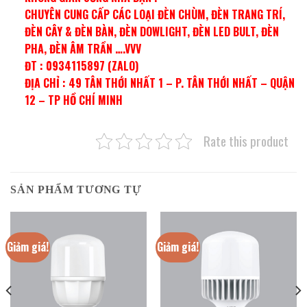
CHUYÊN CUNG CẤP CÁC LOẠI ĐÈN CHÙM, ĐÈN TRANG TRÍ,
ĐÈN CÂY & ĐÈN BÀN, ĐÈN DOWLIGHT, ĐÈN LED BULT, ĐÈN
PHA, ĐÈN ÂM TRẦN ….VVV
ĐT : 0934115897 (ZALO)
ĐỊA CHỈ : 49 TÂN THỚI NHẤT 1 – P. TÂN THỚI NHẤT – QUẬN
12 – TP HỒ CHÍ MINH
Rate this product
SẢN PHẨM TƯƠNG TỰ
Giảm giá!
Giảm giá!