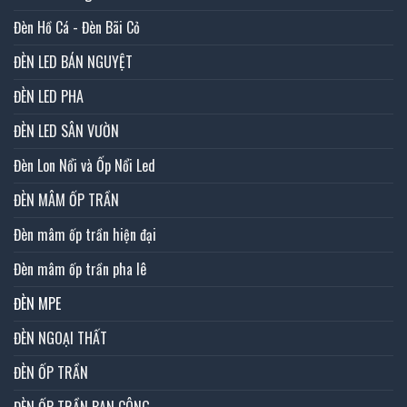
Đèn Hồ Cá - Đèn Bãi Cỏ
ĐÈN LED BÁN NGUYỆT
ĐÈN LED PHA
ĐÈN LED SÂN VƯỜN
Đèn Lon Nổi và Ốp Nổi Led
ĐÈN MÂM ỐP TRẦN
Đèn mâm ốp trần hiện đại
Đèn mâm ốp trần pha lê
ĐÈN MPE
ĐÈN NGOẠI THẤT
ĐÈN ỐP TRẦN
ĐÈN ỐP TRẦN BAN CÔNG