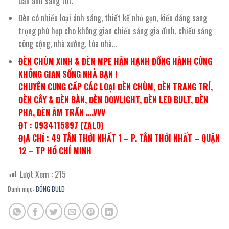
dẫn ánh sáng tốt.
Đèn có nhiều loại ánh sáng, thiết kế nhỏ gọn, kiểu dáng sang
trọng phù hợp cho không gian chiếu sáng gia đình, chiếu sáng
công cộng, nhà xưởng, tòa nhà…
ĐÈN CHÙM XINH & ĐÈN MPE HÂN HẠNH ĐỒNG HÀNH CÙNG
KHÔNG GIAN SỐNG NHÀ BẠN !
CHUYÊN CUNG CẤP CÁC LOẠI ĐÈN CHÙM, ĐÈN TRANG TRÍ,
ĐÈN CÂY & ĐÈN BÀN, ĐÈN DOWLIGHT, ĐÈN LED BULT, ĐÈN
PHA, ĐÈN ÂM TRẦN ….VVV
ĐT : 0934115897 (ZALO)
ĐỊA CHỈ : 49 TÂN THỚI NHẤT 1 – P. TÂN THỚI NHẤT – QUẬN
12 – TP HỒ CHÍ MINH
Lượt Xem :
215
Danh mục:
BÓNG BULD