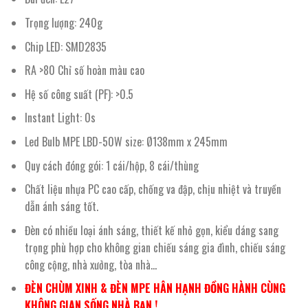
Trọng lượng: 240g
Chip LED: SMD2835
RA >80 Chỉ số hoàn màu cao
Hệ số công suất (PF): >0.5
Instant Light: 0s
Led Bulb MPE LBD-50W size: Ø138mm x 245mm
Quy cách đóng gói: 1 cái/hộp, 8 cái/thùng
Chất liệu nhựa PC cao cấp, chống va đập, chịu nhiệt và truyền
dẫn ánh sáng tốt.
Đèn có nhiều loại ánh sáng, thiết kế nhỏ gọn, kiểu dáng sang
trọng phù hợp cho không gian chiếu sáng gia đình, chiếu sáng
công cộng, nhà xưởng, tòa nhà…
ĐÈN CHÙM XINH & ĐÈN MPE HÂN HẠNH ĐỒNG HÀNH CÙNG
KHÔNG GIAN SỐNG NHÀ BẠN !