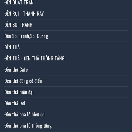
ĐÈN QUẠT TRẦN
ĐÈN RỌI - THANH RAY
ĐÈN SOI TRANH
Đèn Soi Tranh,Soi Gương
ĐÈN THẢ
ĐÈN THẢ - ĐÈN THẢ THÔNG TẦNG
Đèn thả Cafe
Đèn thả đồng cổ điển
Đèn thả hiện đại
Đèn thả led
Đèn thả pha lê hiện đại
Đèn thả pha lê thông tầng