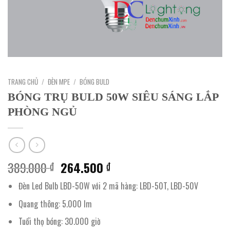
TRANG CHỦ
/
ĐÈN MPE
/
BÓNG BULD
BÓNG TRỤ BULD 50W SIÊU SÁNG LẮP
PHÒNG NGỦ
Giá
Giá
389.000
264.500
₫
₫
gốc
hiện
Đèn Led Bulb LBD-50W với 2 mã hàng: LBD-50T, LBD-50V
là:
tại
389.000 ₫.
là:
Quang thông: 5.000 lm
264.500 ₫.
Tuổi thọ bóng: 30.000 giờ