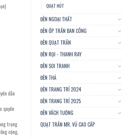
QUẠT HÚT
ọn)
ĐÈN NGOẠI THẤT
ĐÈN ỐP TRẦN BAN CÔNG
ĐÈN QUẠT TRẦN
ĐÈN RỌI - THANH RAY
ĐÈN SOI TRANH
ĐÈN THẢ
ĐÈN TRANG TRÍ 2024
uyền dẫn
ĐÈN TRANG TRÍ 2025
ộc quyền
ĐÈN VÁCH TƯỜNG
sang trọng
QUẠT TRẦN MR. VŨ CAO CẤP
công cộng,