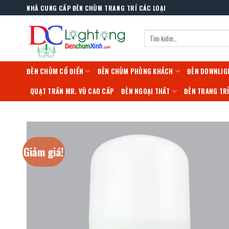
Skip
NHÀ CUNG CẤP ĐÈN CHÙM TRANG TRÍ CÁC LOẠI
to
content
Tìm
kiếm:
ĐÈN CHÙM CỔ ĐIỂN
ĐÈN CHÙM PHÒNG KHÁCH
ĐÈN DOWNLIG
QUẠT TRẦN MR. VŨ CAO CẤP
ĐÈN NGOẠI THẤT
ĐÈN TRANG TR
Giảm giá!