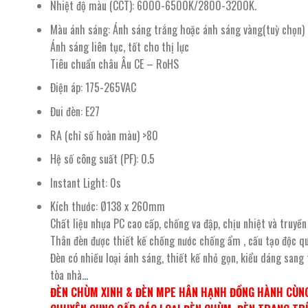
Nhiệt độ màu (CCT): 6000-6500K/2800-3200K.
Màu ánh sáng: Ánh sáng trắng hoặc ánh sáng vàng(tuỳ chọn)
Ánh sáng liên tục, tốt cho thị lực
Tiêu chuẩn châu Âu CE – RoHS
Điện áp: 175-265VAC
Đui đèn: E27
RA (chỉ số hoàn màu) >80
Hệ số công suất (PF): 0.5
Instant Light: 0s
Kích thước: Ø138 x 260mm
Chất liệu nhựa PC cao cấp, chống va đập, chịu nhiệt và truyền
Thân đèn được thiết kế chống nước chống ẩm , cấu tạo độc q
Đèn có nhiều loại ánh sáng, thiết kế nhỏ gọn, kiểu dáng sang
tòa nhà…
ĐÈN CHÙM XINH & ĐÈN MPE HÂN HẠNH ĐỒNG HÀNH CÙNG