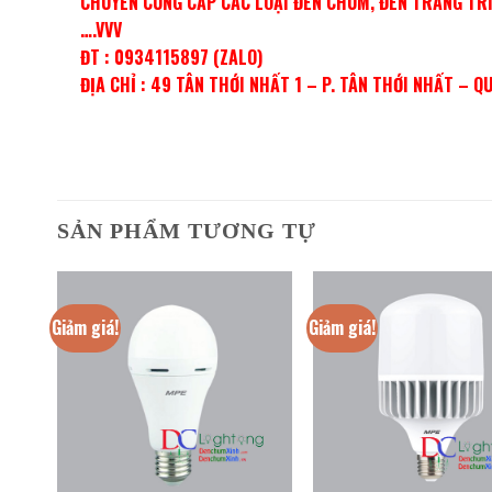
CHUYÊN CUNG CẤP CÁC LOẠI ĐÈN CHÙM, ĐÈN TRANG TRÍ,
….VVV
ĐT : 0934115897 (ZALO)
ĐỊA CHỈ : 49 TÂN THỚI NHẤT 1 – P. TÂN THỚI NHẤT – Q
SẢN PHẨM TƯƠNG TỰ
Giảm giá!
Giảm giá!