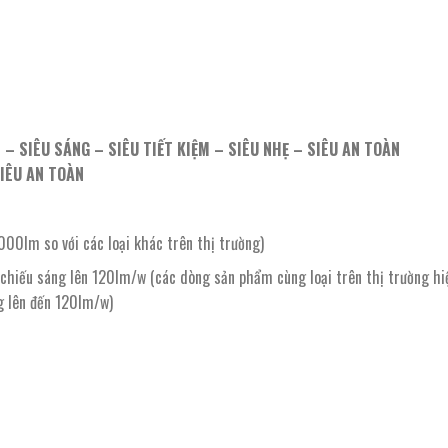
 – SIÊU SÁNG – SIÊU TIẾT KIỆM – SIÊU NHẸ – SIÊU AN TOÀN
SIÊU AN TOÀN
0lm so với các loại khác trên thị trường)
 chiếu sáng lên 120lm/w (các dòng sản phẩm cùng loại trên thị trường hi
g lên đến 120lm/w)