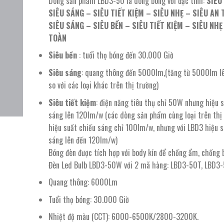
Dòng sản phẩm LBD3-50 là dòng bóng với đặc tính:
SIÊU
389.000 ₫.
là:
SIÊU SÁNG – SIÊU TIẾT KIỆM – SIÊU NHẸ – SIÊU AN
264.500 ₫.
SIÊU SÁNG – SIÊU BỀN – SIÊU TIẾT KIỆM – SIÊU NHẸ
TOÀN
Siêu bền
: tuổi thọ bóng đến 30.000 Giờ
Siêu sáng
: quang thông đến 5000lm,(tăng từ 5000lm 
so với các loại khác trên thị trường)
Siêu tiết kiệm
: điện năng tiêu thụ chỉ 50W nhưng hiệu 
sáng lên 120lm/w (các dòng sản phẩm cùng loại trên thị
hiệu suất chiếu sáng chỉ 100lm/w, nhưng với LBD3 hiệu s
sáng lên đến 120lm/w)
Bóng đèn được tích hợp với body kín để chống ẩm, chống 
Đèn Led Bulb LBD3-50W với 2 mã hàng: LBD3-50T, LBD3
Quang thông: 6000Lm
Tuổi thọ bóng: 30.000 Giờ
Nhiệt độ màu (CCT): 6000-6500K/2800-3200K.