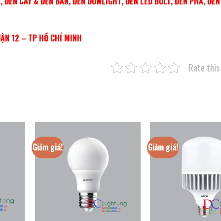
 ĐÈN CÂY & ĐÈN BÀN, ĐÈN DOWLIGHT, ĐÈN LED BULT, ĐÈN PHA, ĐÈ
UẬN 12 – TP HỒ CHÍ MIN
H
Rate this
Giảm giá!
Giảm giá!