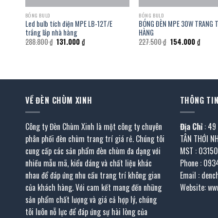
BÓNG BULD
BÓNG BULD
Led bulb tích điện MPE LB-12T/E
BÓNG ĐÈN MPE 30W TRANG T
0
trắng lắp nhà hàng
HÀNG
Giá
Giá
Giá
Giá
288.800
₫
131.000
₫
227.500
₫
154.000
₫
gốc
hiện
gốc
hiện
là:
tại
là:
tại
288.800 ₫.
là:
227.500 ₫.
là:
131.000 ₫.
154.00
VỀ ĐÈN CHÙM XINH
THÔNG TIN
Công ty Đèn Chùm Xinh là một công ty chuyên
Địa Chỉ
: 49
phân phối đèn chùm trang trí giá rẻ. Chúng tôi
TÂN THỚI N
cung cấp các sản phẩm đèn chùm đa dạng với
MST : 0315
nhiều mẫu mã, kiểu dáng và chất liệu khác
Phone : 093
nhau để đáp ứng nhu cầu trang trí không gian
Email : den
của khách hàng. Với cam kết mang đến những
Website: ww
sản phẩm chất lượng và giá cả hợp lý, chúng
tôi luôn nỗ lực để đáp ứng sự hài lòng của