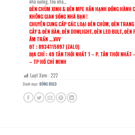
nhà xưởng, tòa nhà…
ĐÈN CHÙM XINH & ĐÈN MPE HÂN HẠNH ĐỒNG HÀNH 
KHÔNG GIAN SỐNG NHÀ BẠN !
CHUYÊN CUNG CẤP CÁC LOẠI ĐÈN CHÙM, ĐÈN TRANG 
CÂY & ĐÈN BÀN, ĐÈN DOWLIGHT, ĐÈN LED BULT, ĐÈN 
ÂM TRẦN ….VVV
ĐT : 0934115897 (ZALO)
ĐỊA CHỈ : 49 TÂN THỚI NHẤT 1 – P. TÂN THỚI NHẤT 
– TP HỒ CHÍ MIN
H
Lượt Xem :
222
Danh mục:
BÓNG BULD