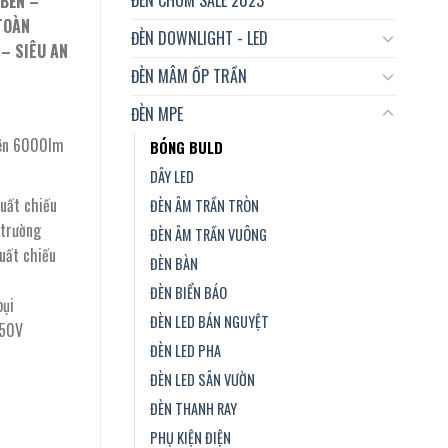
 BỀN –
 TOÀN
ĐÈN DOWNLIGHT - LED
 – SIÊU AN
ĐÈN MÂM ỐP TRẦN
ĐÈN MPE
lên 6000lm
BÓNG BULD
DÂY LED
suất chiếu
ĐÈN ÂM TRẦN TRÒN
 trường
ĐÈN ÂM TRẦN VUÔNG
uất chiếu
ĐÈN BÀN
ĐÈN BIỂN BÁO
bụi
ĐÈN LED BÁN NGUYỆT
-50V
ĐÈN LED PHA
ĐÈN LED SÂN VƯỜN
ĐÈN THANH RAY
PHỤ KIỆN ĐIỆN