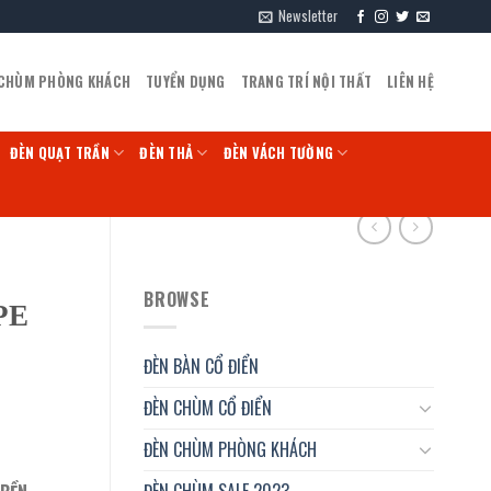
Newsletter
 CHÙM PHÒNG KHÁCH
TUYỂN DỤNG
TRANG TRÍ NỘI THẤT
LIÊN HỆ
ĐÈN QUẠT TRẦN
ĐÈN THẢ
ĐÈN VÁCH TƯỜNG
BROWSE
PE
ĐÈN BÀN CỔ ĐIỂN
ĐÈN CHÙM CỔ ĐIỂN
ĐÈN CHÙM PHÒNG KHÁCH
ĐÈN CHÙM SALE 2023