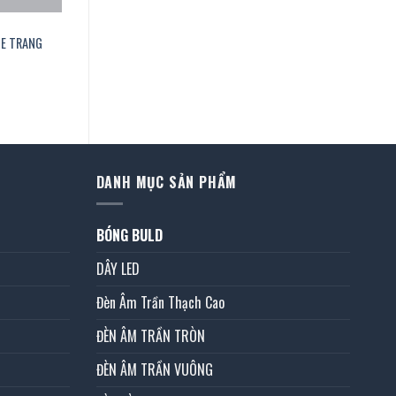
PE TRANG
á
ện
i
4.000 ₫.
DANH MỤC SẢN PHẨM
BÓNG BULD
DÂY LED
Đèn Âm Trần Thạch Cao
ĐÈN ÂM TRẦN TRÒN
ĐÈN ÂM TRẦN VUÔNG