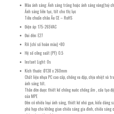
Màu ánh sáng: Ánh sáng trắng hoặc ánh sáng vàng(tuỳ ch
Ánh sáng liên tục, tốt cho thị lực
Tiêu chuẩn châu Âu CE – RoHS
Điện áp: 175-265VAC
Đui đèn: E27
RA (chỉ số hoàn màu) >80
Hệ số công suất (PF): 0.5
Instant Light: 0s
Kích thước: Ø138 x 260mm
Chất liệu nhựa PC cao cấp, chống va đập, chịu nhiệt và tr
ánh sáng tốt.
Thân đèn được thiết kế chống nước chống ẩm , cấu tạo đ
của MPE
Đèn có nhiều loại ánh sáng, thiết kế nhỏ gọn, kiểu dáng 
phù hợp cho không gian chiếu sáng gia đình, chiếu sáng 