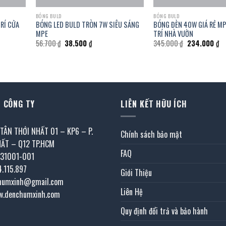
BÓNG BULD
BÓNG BULD
RÍ CỬA
BÓNG LED BULD TRÒN 7W SIÊU SÁNG
BÓNG ĐÈN 40W GIÁ RẺ M
MPE
TRÍ NHÀ VƯỜN
Giá
Giá
Giá
Gi
56.700
₫
38.500
₫
345.000
₫
234.000
₫
gốc
hiện
gốc
hi
là:
tại
là:
tạ
56.700 ₫.
là:
345.000 ₫.
là:
0 ₫.
38.500 ₫.
23
 CÔNG TY
LIÊN KẾT HỮU ÍCH
 TÂN THỚI NHẤT 01 – KP6 – P.
Chính sách bảo mật
HẤT – Q12 TP.HCM
FAQ
031001-001
4.115.897
Giới Thiệu
chumxinh@gmail.com
Liên Hệ
w.denchumxinh.com
Quy định đổi trả và bảo hành