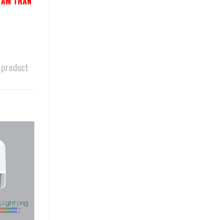
N ÂM TRẦN
 product