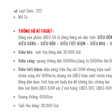
Lượt Xem :
222
Mô Tả
THÔNG SỐ KĨ THUẬT :
Dòng sản phẩm LBD3-50 là dòng bóng với đặc tính:
SIÊU BỀN
SIÊU SÁNG – SIÊU BỀN – SIÊU TIẾT KIỆM – SIÊU NHẸ – 
Siêu bền
: tuổi thọ bóng đến 30.000 Giờ
Siêu sáng
: quang thông đến 5000lm,(tăng từ 5000lm lên 600
Siêu tiết kiệm
: điện năng tiêu thụ chỉ 50W nhưng hiệu suất
chiếu sáng chỉ 100lm/w, nhưng với LBD3 hiệu suất chiếu sán
Bóng đèn được tích hợp với body kín để chống ẩm, chống bụi
Đèn Led Bulb LBD3-50W với 2 mã hàng: LBD3-50T, LBD3-50V
Quang thông: 6000Lm
Tuổi thọ bóng: 30.000 Giờ