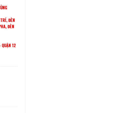
CÙNG
TRÍ, ĐÈN
PHA, ĐÈN
– QUẬN 12