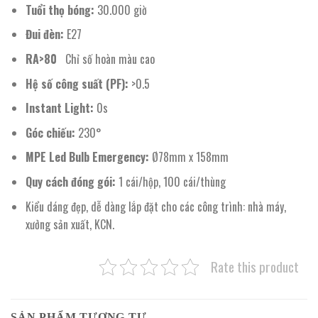
Tuổi thọ bóng:
30.000 giờ
Đui đèn:
E27
RA>80
Chỉ số hoàn màu cao
Hệ số công suất (PF):
>0.5
Instant Light:
0s
Góc chiếu:
230°
MPE Led Bulb Emergency:
Ø78mm x 158mm
Quy cách đóng gói:
1 cái/hộp, 100 cái/thùng
Kiểu dáng đẹp, dễ dàng lắp đặt cho các công trình: nhà máy,
xưởng sản xuất, KCN.
Rate this product
SẢN PHẨM TƯƠNG TỰ