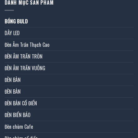
DANH MỤC SẢN PHẨM
BÓNG BULD
DÂY LED
Đèn Âm Trần Thạch Cao
ĐÈN ÂM TRẦN TRÒN
ĐÈN ÂM TRẦN VUÔNG
ĐÈN BÀN
ĐÈN BÀN
ĐÈN BÀN CỔ ĐIỂN
ĐÈN BIỂN BÁO
Đèn chùm Cafe