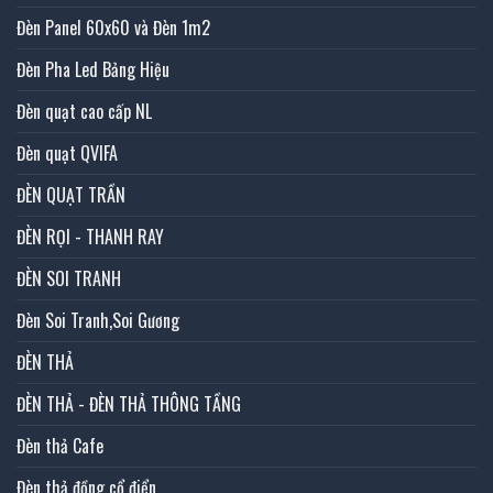
Đèn Panel 60x60 và Đèn 1m2
Đèn Pha Led Bảng Hiệu
Đèn quạt cao cấp NL
Đèn quạt QVIFA
ĐÈN QUẠT TRẦN
ĐÈN RỌI - THANH RAY
ĐÈN SOI TRANH
Đèn Soi Tranh,Soi Gương
ĐÈN THẢ
ĐÈN THẢ - ĐÈN THẢ THÔNG TẦNG
Đèn thả Cafe
Đèn thả đồng cổ điển