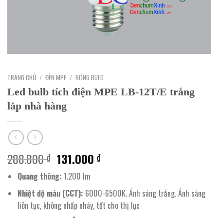
TRANG CHỦ
/
ĐÈN MPE
/
BÓNG BULD
Led bulb tích điện MPE LB-12T/E trắng
lắp nhà hàng
Giá
Giá
288.800
131.000
₫
₫
gốc
hiện
Quang thông:
1.200 lm
là:
tại
288.800 ₫.
là:
Nhiệt độ màu (CCT):
6000-6500K. Ánh sáng trắng. Ánh sáng
131.000 ₫.
liên tục, không nhấp nháy, tốt cho thị lực