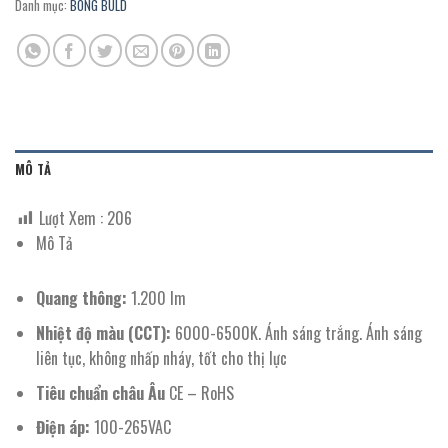
Danh mục:
BÓNG BULD
MÔ TẢ
Lượt Xem :
206
Mô Tả
Quang thông:
1.200 lm
Nhiệt độ màu (CCT):
6000-6500K. Ánh sáng trắng. Ánh sáng
liên tục, không nhấp nháy, tốt cho thị lực
Tiêu chuẩn châu Âu
CE – RoHS
Điện áp:
100-265VAC