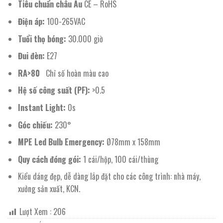
Tiêu chuẩn châu Âu
CE – RoHS
Điện áp:
100-265VAC
Tuổi thọ bóng:
30.000 giờ
Đui đèn:
E27
RA>80
Chỉ số hoàn màu cao
Hệ số công suất (PF):
>0.5
Instant Light:
0s
Góc chiếu:
230°
MPE Led Bulb Emergency:
Ø78mm x 158mm
Quy cách đóng gói:
1 cái/hộp, 100 cái/thùng
Kiểu dáng đẹp, dễ dàng lắp đặt cho các công trình: nhà máy,
xưởng sản xuất, KCN.
Lượt Xem :
206