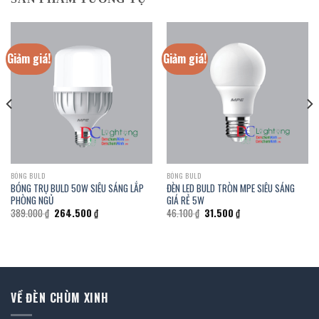
Giảm giá!
Giảm giá!
BÓNG BULD
BÓNG BULD
BÓNG TRỤ BULD 50W SIÊU SÁNG LẮP
ĐÈN LED BULD TRÒN MPE SIÊU SÁNG
PHÒNG NGỦ
GIÁ RẺ 5W
Giá
Giá
Giá
Giá
389.000
₫
264.500
₫
46.100
₫
31.500
₫
gốc
hiện
gốc
hiện
là:
tại
là:
tại
389.000 ₫.
là:
46.100 ₫.
là:
264.500 ₫.
31.500 ₫.
VỀ ĐÈN CHÙM XINH