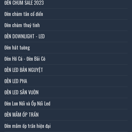
ĐÈN CHÙM SALE 2023
Đèn chùm tân cổ điển
Đèn chùm thuỷ tinh
ĐÈN DOWNLIGHT - LED
Đèn hắt tường
Đèn Hồ Cá - Đèn Bãi Cỏ
ĐÈN LED BÁN NGUYỆT
ĐÈN LED PHA
ĐÈN LED SÂN VƯỜN
Đèn Lon Nổi và Ốp Nổi Led
ĐÈN MÂM ỐP TRẦN
Đèn mâm ốp trần hiện đại