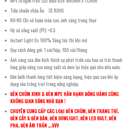
MPE Dragon Fruit LED Bulb size: Ø60mm x 112mm
Tiêu chuẩn châu Âu CE ROHS
RA>80 Chỉ số hoàn màu cao, ánh sáng trung thực
Hệ số công suất (PF): >0.5
Instant Light 0s 100% Sáng tức thì khi mở
Quy cách đóng gói: 1 cái/hộp, 100 cái/thùng
Ánh sáng của đèn kích thích sự phát triển của hoa và trái thanh
long giúp nâng cao năng suất và đem lại hiệu quả cho nhà vườn.
Đèn bulb thanh long tiết kiệm năng lượng, hiệu quả cao khi áp
dụng vào trồng trọt trong nông nghiệp.
ĐÈN CHÙM XINH & ĐÈN MPE HÂN HẠNH ĐỒNG HÀNH CÙNG
KHÔNG GIAN SỐNG NHÀ BẠN !
CHUYÊN CUNG CẤP CÁC LOẠI ĐÈN CHÙM, ĐÈN TRANG TRÍ,
ĐÈN CÂY & ĐÈN BÀN, ĐÈN DOWLIGHT, ĐÈN LED BULT, ĐÈN
PHA, ĐÈN ÂM TRẦN ….VVV