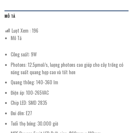
MÔ TẢ
Lượt Xem :
196
Mô Tả
Công suất: 9W
Photons: 12.5µmol/s, lượng photons cao giúp cho cây trồng có
năng suất quang hợp cao và tốt hơn
Quang thông: 140-360 lm
Điện áp: 100-265VAC
Chip LED: SMD 2835
Đui đèn: E27
Tuổi thọ bóng: 30.000 giờ