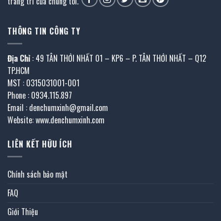
trang trí của chúng tôi.
THÔNG TIN CÔNG TY
Địa Chỉ
: 49 TÂN THỚI NHẤT 01 – KP6 – P. TÂN THỚI NHẤT – Q12
TP.HCM
MST : 0315031001-001
Phone : 0934.115.897
Email : denchumxinh@gmail.com
Website: www.denchumxinh.com
LIÊN KẾT HỮU ÍCH
Chính sách bảo mật
FAQ
Giới Thiệu