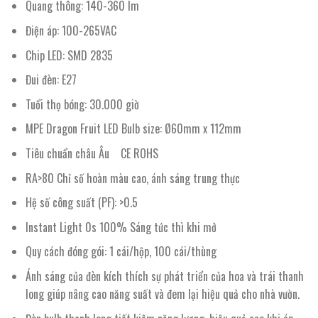
Quang thông: 140-360 lm
Điện áp: 100-265VAC
Chip LED: SMD 2835
Đui đèn: E27
Tuổi thọ bóng: 30.000 giờ
MPE Dragon Fruit LED Bulb size: Ø60mm x 112mm
Tiêu chuẩn châu Âu CE ROHS
RA>80 Chỉ số hoàn màu cao, ánh sáng trung thực
Hệ số công suất (PF): >0.5
Instant Light 0s 100% Sáng tức thì khi mở
Quy cách đóng gói: 1 cái/hộp, 100 cái/thùng
Ánh sáng của đèn kích thích sự phát triển của hoa và trái thanh
long giúp nâng cao năng suất và đem lại hiệu quả cho nhà vườn.