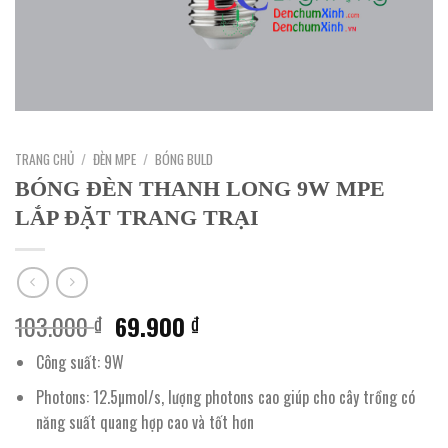
TRANG CHỦ
/
ĐÈN MPE
/
BÓNG BULD
BÓNG ĐÈN THANH LONG 9W MPE
LẮP ĐẶT TRANG TRẠI
Giá
Giá
103.000
69.900
₫
₫
gốc
hiện
Công suất: 9W
là:
tại
103.000 ₫.
là:
Photons: 12.5µmol/s, lượng photons cao giúp cho cây trồng có
69.900 ₫.
năng suất quang hợp cao và tốt hơn