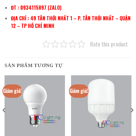
ĐT : 0934115897 (ZALO)
ĐỊA CHỈ : 49 TÂN THỚI NHẤT 1 – P. TÂN THỚI NHẤT – QUẬN
12 – TP HỒ CHÍ MINH
Rate this product
SẢN PHẨM TƯƠNG TỰ
Giảm giá!
Giảm giá!