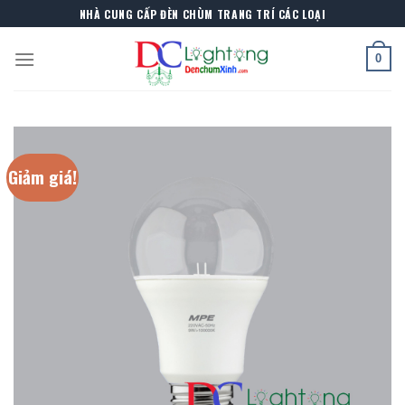
Skip
NHÀ CUNG CẤP ĐÈN CHÙM TRANG TRÍ CÁC LOẠI
to
content
0
Giảm giá!