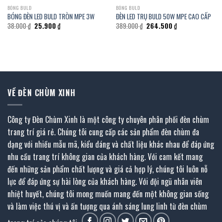
BÓNG BULD
BÓNG BULD
BÓNG ĐÈN LED BULD TRÒN MPE 3W
ĐÈN LED TRỤ BULD 50W MPE CAO CẤP
Giá
Giá
Giá
Giá
38.000
₫
25.900
₫
389.000
₫
264.500
₫
gốc
hiện
gốc
hiện
là:
tại
là:
tại
38.000 ₫.
là:
389.000 ₫.
là:
25.900 ₫.
264.500 ₫.
VỀ ĐÈN CHÙM XINH
Công ty Đèn Chùm Xinh là một công ty chuyên phân phối đèn chùm
trang trí giá rẻ. Chúng tôi cung cấp các sản phẩm đèn chùm đa
dạng với nhiều mẫu mã, kiểu dáng và chất liệu khác nhau để đáp ứng
nhu cầu trang trí không gian của khách hàng. Với cam kết mang
đến những sản phẩm chất lượng và giá cả hợp lý, chúng tôi luôn nỗ
lực để đáp ứng sự hài lòng của khách hàng. Với đội ngũ nhân viên
nhiệt huyết, chúng tôi mong muốn mang đến một không gian sống
và làm việc thú vị và ấn tượng qua ánh sáng lung linh từ đèn chùm