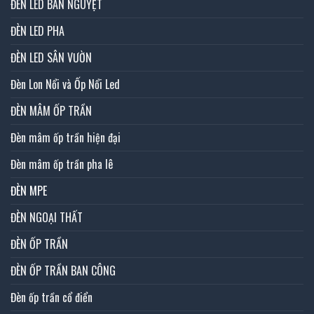
ĐÈN LED BÁN NGUYỆT
ĐÈN LED PHA
ĐÈN LED SÂN VƯỜN
Đèn Lon Nổi và Ốp Nổi Led
ĐÈN MÂM ỐP TRẦN
Đèn mâm ốp trần hiện đại
Đèn mâm ốp trần pha lê
ĐÈN MPE
ĐÈN NGOẠI THẤT
ĐÈN ỐP TRẦN
ĐÈN ỐP TRẦN BAN CÔNG
Đèn ốp trần cổ điển