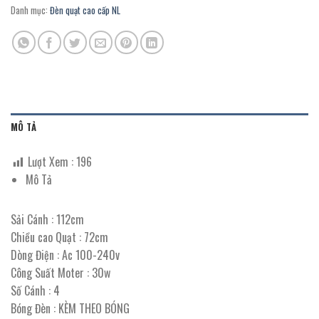
Danh mục:
Đèn quạt cao cấp NL
MÔ TẢ
Lượt Xem :
196
Mô Tả
Sải Cánh : 112cm
Chiều cao Quạt : 72cm
Dòng Điện : Ac 100-240v
Công Suất Moter : 30w
Số Cánh : 4
Bóng Đèn : KÈM THEO BÓNG