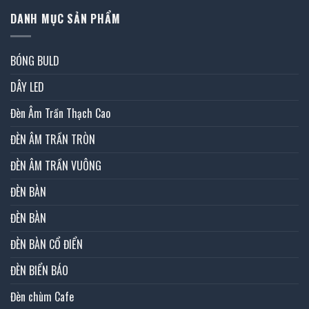
DANH MỤC SẢN PHẨM
BÓNG BULD
DÂY LED
Đèn Âm Trần Thạch Cao
ĐÈN ÂM TRẦN TRÒN
ĐÈN ÂM TRẦN VUÔNG
ĐÈN BÀN
ĐÈN BÀN
ĐÈN BÀN CỔ ĐIỂN
ĐÈN BIỂN BÁO
Đèn chùm Cafe