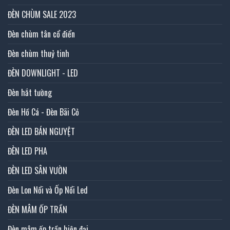
ĐÈN CHÙM SALE 2023
Đèn chùm tân cổ điển
Đèn chùm thuỷ tinh
ĐÈN DOWNLIGHT - LED
Đèn hắt tường
Đèn Hồ Cá - Đèn Bãi Cỏ
ĐÈN LED BÁN NGUYỆT
ĐÈN LED PHA
ĐÈN LED SÂN VƯỜN
Đèn Lon Nổi và Ốp Nổi Led
ĐÈN MÂM ỐP TRẦN
Đèn mâm ốp trần hiện đại