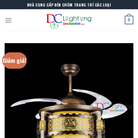
Skip
NHÀ CUNG CẤP ĐÈN CHÙM TRANG TRÍ CÁC LOẠI
to
content
0
Giảm giá!