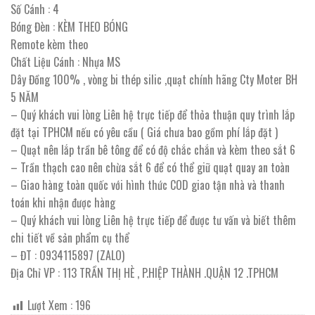
Số Cánh : 4
Bóng Đèn : KÈM THEO BÓNG
Remote kèm theo
Chất Liệu Cánh : Nhựa MS
Dây Đồng 100% , vòng bi thép silic ,quạt chính hãng Cty Moter BH
5 NĂM
– Quý khách vui lòng Liên hệ trực tiếp để thỏa thuận quy trình lắp
đặt tại TPHCM nếu có yêu cầu ( Giá chưa bao gồm phí lắp đặt )
– Quạt nên lắp trần bê tông để có độ chắc chắn và kèm theo sắt 6
– Trần thạch cao nên chừa sắt 6 để có thể giữ quạt quay an toàn
– Giao hàng toàn quốc với hình thức COD giao tận nhà và thanh
toán khi nhận được hàng
– Quý khách vui lòng Liên hệ trực tiếp để được tư vấn và biết thêm
chi tiết về sản phẩm cụ thể
– ĐT : 0934115897 (ZALO)
Địa Chỉ VP : 113 TRẦN THỊ HÈ , P.HIỆP THÀNH .QUẬN 12 .TPHCM
Lượt Xem :
196