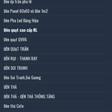
Đèn ốp trần pha lê
Đèn Panel 60x60 và Đèn 1m2
Đèn Pha Led Bảng Hiệu
Đèn quạt cao cấp NL
Đèn quạt QVIFA
ĐÈN QUẠT TRẦN
ĐÈN RỌI - THANH RAY
ĐÈN SOI TRANH
Đèn Soi Tranh,Soi Gương
ĐÈN THẢ
ĐÈN THẢ - ĐÈN THẢ THÔNG TẦNG
Đèn thả Cafe