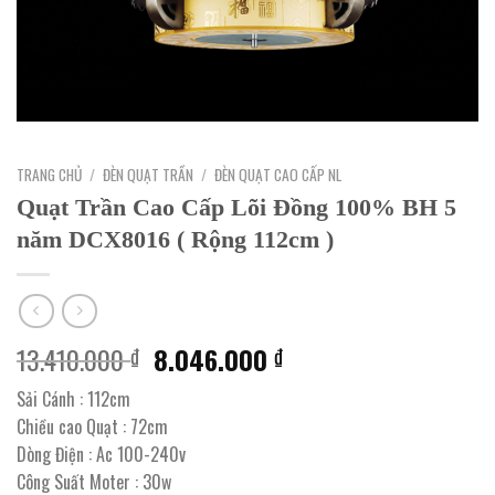
TRANG CHỦ
/
ĐÈN QUẠT TRẦN
/
ĐÈN QUẠT CAO CẤP NL
Quạt Trần Cao Cấp Lõi Đồng 100% BH 5
năm DCX8016 ( Rộng 112cm )
Giá
Giá
13.410.000
8.046.000
₫
₫
gốc
hiện
Sải Cánh : 112cm
là:
tại
Chiều cao Quạt : 72cm
13.410.000 ₫.
là:
Dòng Điện : Ac 100-240v
8.046.000 ₫.
Công Suất Moter : 30w