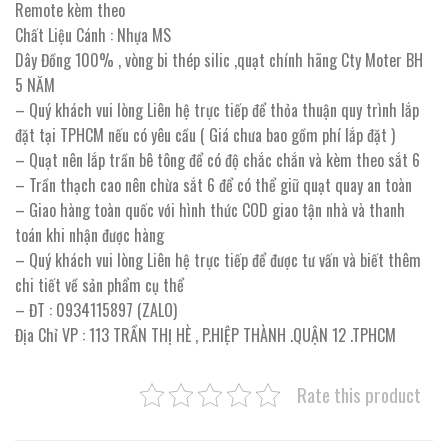
Remote kèm theo
Chất Liệu Cánh : Nhựa MS
Dây Đồng 100% , vòng bi thép silic ,quạt chính hãng Cty Moter BH
5 NĂM
– Quý khách vui lòng Liên hệ trực tiếp để thỏa thuận quy trình lắp
đặt tại TPHCM nếu có yêu cầu ( Giá chưa bao gồm phí lắp đặt )
– Quạt nên lắp trần bê tông để có độ chắc chắn và kèm theo sắt 6
– Trần thạch cao nên chừa sắt 6 để có thể giữ quạt quay an toàn
– Giao hàng toàn quốc với hình thức COD giao tận nhà và thanh
toán khi nhận được hàng
– Quý khách vui lòng Liên hệ trực tiếp để được tư vấn và biết thêm
chi tiết về sản phẩm cụ thể
– ĐT : 0934115897 (ZALO)
Địa Chỉ VP : 113 TRẦN THỊ HÈ , P.HIỆP THÀNH .QUẬN 12 .TPHCM
Rate this product