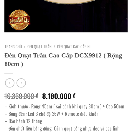
TRANG CHỦ
/
ĐÈN QUẠT TRẦN
/
ĐÈN QUẠT CAO CẤP NL
Đèn Quạt Trần Cao Cấp DCX9912 ( Rộng
80cm )
Giá
Giá
16.360.000
8.180.000
₫
₫
gốc
hiện
– Kích thước : Rộng 45cm ( sải cảnh khi quay 80cm ) + Cao 50cm
là:
tại
– Bóng đèn : Led 3 chế độ 36W + Remote điều khiển
16.360.000 ₫.
là:
– Bảo hành 12 tháng
8.180.000 ₫.
– Đèn chất liệu bằng đồng Cánh quạt bằng nhựa dẻo và các linh