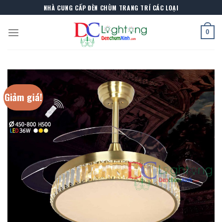
Skip
NHÀ CUNG CẤP ĐÈN CHÙM TRANG TRÍ CÁC LOẠI
to
content
0
Giảm giá!