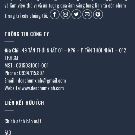
và làm việc thú vị và ấn tượng qua ánh sáng lung linh từ đèn chùm
trang trí của chúng tôi.
THÔNG TIN CÔNG TY
Địa Chỉ
: 49 TÂN THỚI NHẤT 01 – KP6 – P. TÂN THỚI NHẤT – Q12
TP.HCM
MST : 0315031001-001
Phone : 0934.115.897
Email : denchumxinh@gmail.com
Website: www.denchumxinh.com
LIÊN KẾT HỮU ÍCH
Chính sách bảo mật
FAQ