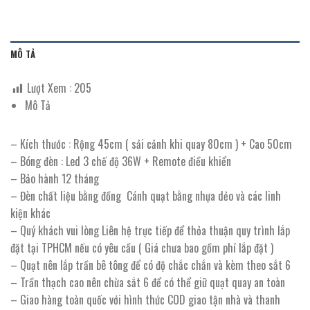
MÔ TẢ
Lượt Xem :
205
Mô Tả
– Kích thước : Rộng 45cm ( sải cảnh khi quay 80cm ) + Cao 50cm
– Bóng đèn : Led 3 chế độ 36W + Remote điều khiển
– Bảo hành 12 tháng
– Đèn chất liệu bằng đồng Cánh quạt bằng nhựa dẻo và các linh
kiện khác
– Quý khách vui lòng Liên hệ trực tiếp để thỏa thuận quy trình lắp
đặt tại TPHCM nếu có yêu cầu ( Giá chưa bao gồm phí lắp đặt )
– Quạt nên lắp trần bê tông để có độ chắc chắn và kèm theo sắt 6
– Trần thạch cao nên chừa sắt 6 để có thể giữ quạt quay an toàn
– Giao hàng toàn quốc với hình thức COD giao tận nhà và thanh