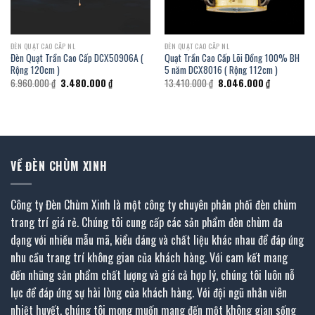
ĐÈN QUẠT CAO CẤP NL
ĐÈN QUẠT CAO CẤP NL
Đèn Quạt Trần Cao Cấp DCX50906A (
Quạt Trần Cao Cấp Lõi Đồng 100% BH
Rộng 120cm )
5 năm DCX8016 ( Rộng 112cm )
Giá
Giá
Giá
Giá
6.960.000
₫
3.480.000
₫
13.410.000
₫
8.046.000
₫
gốc
hiện
gốc
hiện
là:
tại
là:
tại
6.960.000 ₫.
là:
13.410.000 ₫.
là:
.
3.480.000 ₫.
8.046.000 ₫
VỀ ĐÈN CHÙM XINH
Công ty Đèn Chùm Xinh là một công ty chuyên phân phối đèn chùm
trang trí giá rẻ. Chúng tôi cung cấp các sản phẩm đèn chùm đa
dạng với nhiều mẫu mã, kiểu dáng và chất liệu khác nhau để đáp ứng
nhu cầu trang trí không gian của khách hàng. Với cam kết mang
đến những sản phẩm chất lượng và giá cả hợp lý, chúng tôi luôn nỗ
lực để đáp ứng sự hài lòng của khách hàng. Với đội ngũ nhân viên
nhiệt huyết, chúng tôi mong muốn mang đến một không gian sống