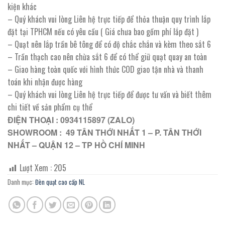
kiện khác
– Quý khách vui lòng Liên hệ trực tiếp để thỏa thuận quy trình lắp
đặt tại TPHCM nếu có yêu cầu ( Giá chưa bao gồm phí lắp đặt )
– Quạt nên lắp trần bê tông để có độ chắc chắn và kèm theo sắt 6
– Trần thạch cao nên chừa sắt 6 để có thể giữ quạt quay an toàn
– Giao hàng toàn quốc với hình thức COD giao tận nhà và thanh
toán khi nhận được hàng
– Quý khách vui lòng Liên hệ trực tiếp để được tư vấn và biết thêm
chi tiết về sản phẩm cụ thể
ĐIỆN THOẠI : 0934115897 (ZALO)
SHOWROOM : 49 TÂN THỚI NHẤT 1 – P. TÂN THỚI
NHẤT – QUẬN 12 – TP HỒ CHÍ MINH
Lượt Xem :
205
Danh mục:
Đèn quạt cao cấp NL