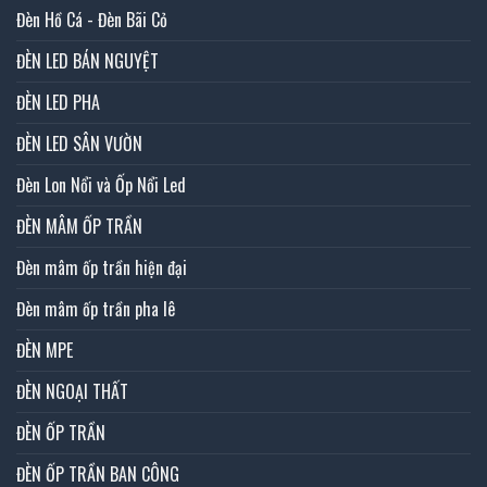
Đèn Hồ Cá - Đèn Bãi Cỏ
ĐÈN LED BÁN NGUYỆT
ĐÈN LED PHA
ĐÈN LED SÂN VƯỜN
Đèn Lon Nổi và Ốp Nổi Led
ĐÈN MÂM ỐP TRẦN
Đèn mâm ốp trần hiện đại
Đèn mâm ốp trần pha lê
ĐÈN MPE
ĐÈN NGOẠI THẤT
ĐÈN ỐP TRẦN
ĐÈN ỐP TRẦN BAN CÔNG