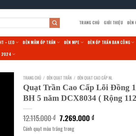
TRANG CHỦ
GIỚI THIỆU
ĐÈN
HT – LED
ĐÈN MÂM ỐP TRẦN
ĐÈN MPE
ĐÈN ỐP TRẦN BAN CÔNG
Í 2024
TRANG CHỦ
/
ĐÈN QUẠT TRẦN
/
ĐÈN QUẠT CAO CẤP NL
Quạt Trần Cao Cấp Lõi Đồng 
BH 5 năm DCX8034 ( Rộng 112
Giá
Giá
12.115.000
7.269.000
₫
₫
gốc
hiện
Cánh quạt màu trắng trong
là:
tại