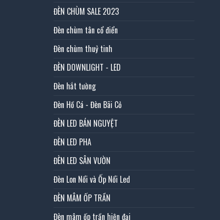
ĐÈN CHÙM SALE 2023
Đèn chùm tân cổ điển
Đèn chùm thuỷ tinh
ĐÈN DOWNLIGHT - LED
Đèn hắt tường
Đèn Hồ Cá - Đèn Bãi Cỏ
ĐÈN LED BÁN NGUYỆT
ĐÈN LED PHA
ĐÈN LED SÂN VƯỜN
Đèn Lon Nổi và Ốp Nổi Led
ĐÈN MÂM ỐP TRẦN
Đèn mâm ốp trần hiện đại