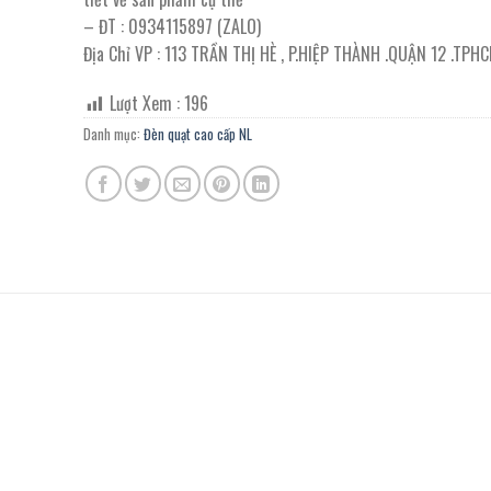
– ĐT : 0934115897 (ZALO)
Địa Chỉ VP : 113 TRẦN THỊ HÈ , P.HIỆP THÀNH .QUẬN 12 .TPH
Lượt Xem :
196
Danh mục:
Đèn quạt cao cấp NL