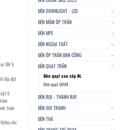
ĐÈN DOWNLIGHT - LED
ĐÈN MÂM ỐP TRẦN
ĐÈN MPE
ĐÈN NGOẠI THẤT
ĐÈN ỐP TRẦN BAN CÔNG
ter BH 5
ĐÈN QUẠT TRẦN
Đèn quạt cao cấp NL
nh lắp đặt
Đèn quạt QVIFA
 sắt 6
ĐÈN RỌI - THANH RAY
toàn
ĐÈN SOI TRANH
anh toán
ĐÈN THẢ
t thêm chi
ĐÈN TRANG TRÍ 2024