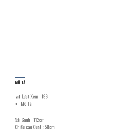
MÔ TẢ
Lượt Xem :
196
Mô Tả
Sải Cánh : 112cm
Chiều cao Quạt : 58cm