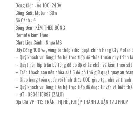
Dòng Điện : Ac 100-240v
Công Suất Moter : 30w
Số Cánh : 4
Bóng Đèn : KÈM THEO BÓNG
Remote kèm theo
Chất Liệu Cánh : Nhựa MS
Dây Đồng 100% , vòng bi thép silic ,quạt chính hãng Cty Mote
– Quý khách vui lòng Liên hệ trực tiếp để thỏa thuận quy trình l
– Quạt nên lắp trần bê tông để có độ chắc chắn và kèm theo sắt
– Trần thạch cao nên chừa sắt 6 để có thể giữ quạt quay an toà
– Giao hàng toàn quốc với hình thức COD giao tận nhà và thanh
– Quý khách vui lòng Liên hệ trực tiếp để được tư vấn và biết th
– ĐT : 0934115897 (ZALO)
Địa Chỉ VP : 113 TRẦN THỊ HÈ , P.HIỆP THÀNH .QUẬN 12 .TPHCM