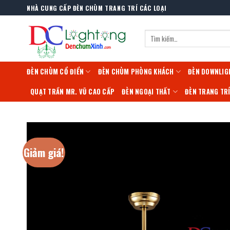
Skip
NHÀ CUNG CẤP ĐÈN CHÙM TRANG TRÍ CÁC LOẠI
to
content
Tìm
kiếm:
ĐÈN CHÙM CỔ ĐIỂN
ĐÈN CHÙM PHÒNG KHÁCH
ĐÈN DOWNLIG
QUẠT TRẦN MR. VŨ CAO CẤP
ĐÈN NGOẠI THẤT
ĐÈN TRANG TR
Giảm giá!