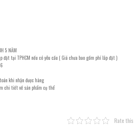
r BH 5 NĂM
ắp đặt tại TPHCM nếu có yêu cầu ( Giá chưa bao gồm phí lắp đặt )
 6
n
 toán khi nhận được hàng
êm chi tiết về sản phẩm cụ thể
Rate this