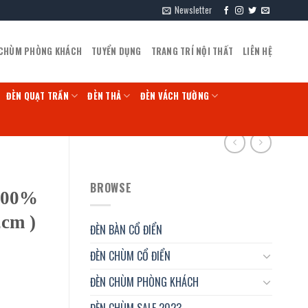
Newsletter
 CHÙM PHÒNG KHÁCH
TUYỂN DỤNG
TRANG TRÍ NỘI THẤT
LIÊN HỆ
ĐÈN QUẠT TRẦN
ĐÈN THẢ
ĐÈN VÁCH TƯỜNG
BROWSE
100%
cm )
ĐÈN BÀN CỔ ĐIỂN
ĐÈN CHÙM CỔ ĐIỂN
ĐÈN CHÙM PHÒNG KHÁCH
ĐÈN CHÙM SALE 2023