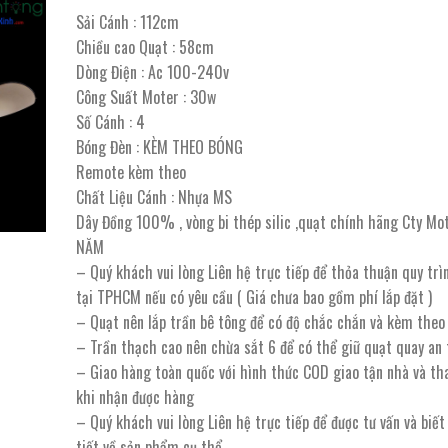
12.115.000 ₫.
là:
Sải Cánh : 112cm
7.269.000 ₫.
Chiều cao Quạt : 58cm
Dòng Điện : Ac 100-240v
Công Suất Moter : 30w
Số Cánh : 4
Bóng Đèn : KÈM THEO BÓNG
Remote kèm theo
Chất Liệu Cánh : Nhựa MS
Dây Đồng 100% , vòng bi thép silic ,quạt chính hãng Cty Mo
NĂM
– Quý khách vui lòng Liên hệ trực tiếp để thỏa thuận quy trì
tại TPHCM nếu có yêu cầu ( Giá chưa bao gồm phí lắp đặt )
– Quạt nên lắp trần bê tông để có độ chắc chắn và kèm theo
– Trần thạch cao nên chừa sắt 6 để có thể giữ quạt quay an 
– Giao hàng toàn quốc với hình thức COD giao tận nhà và th
khi nhận được hàng
– Quý khách vui lòng Liên hệ trực tiếp để được tư vấn và biế
tiết về sản phẩm cụ thể