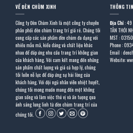
VỀ ĐÈN CHÙM XINH
THÔNG TIN
Công ty Đèn Chùm Xinh là một công ty chuyên
Địa Chỉ
: 49
phân phối đèn chùm trang trí giá rẻ. Chúng tôi
TÂN THỚI N
cung cấp các sản phẩm đèn chùm đa dạng với
MST : 0315
nhiều mẫu mã, kiểu dáng và chất liệu khác
Phone : 093
nhau để đáp ứng nhu cầu trang trí không gian
Email : den
của khách hàng. Với cam kết mang đến những
Website: ww
sản phẩm chất lượng và giá cả hợp lý, chúng
tôi luôn nỗ lực để đáp ứng sự hài lòng của
khách hàng. Với đội ngũ nhân viên nhiệt huyết,
chúng tôi mong muốn mang đến một không
gian sống và làm việc thú vị và ấn tượng qua
ánh sáng lung linh từ đèn chùm trang trí của
chúng tôi.