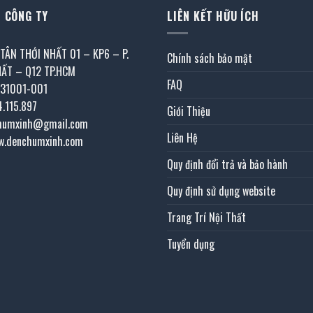
 CÔNG TY
LIÊN KẾT HỮU ÍCH
 TÂN THỚI NHẤT 01 – KP6 – P.
Chính sách bảo mật
HẤT – Q12 TP.HCM
FAQ
031001-001
4.115.897
Giới Thiệu
chumxinh@gmail.com
Liên Hệ
w.denchumxinh.com
Quy định đổi trả và bảo hành
Quy định sử dụng website
Trang Trí Nội Thất
Tuyển dụng