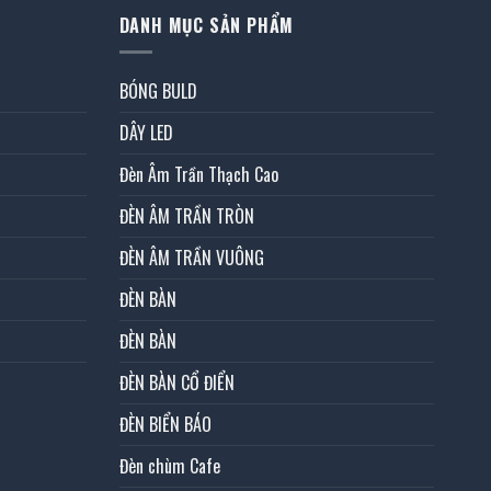
DANH MỤC SẢN PHẨM
BÓNG BULD
DÂY LED
Đèn Âm Trần Thạch Cao
ĐÈN ÂM TRẦN TRÒN
ĐÈN ÂM TRẦN VUÔNG
ĐÈN BÀN
ĐÈN BÀN
ĐÈN BÀN CỔ ĐIỂN
ĐÈN BIỂN BÁO
Đèn chùm Cafe