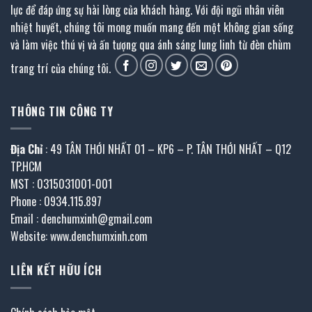
lực để đáp ứng sự hài lòng của khách hàng. Với đội ngũ nhân viên
nhiệt huyết, chúng tôi mong muốn mang đến một không gian sống
và làm việc thú vị và ấn tượng qua ánh sáng lung linh từ đèn chùm
trang trí của chúng tôi.
THÔNG TIN CÔNG TY
Địa Chỉ
: 49 TÂN THỚI NHẤT 01 – KP6 – P. TÂN THỚI NHẤT – Q12
TP.HCM
MST : 0315031001-001
Phone : 0934.115.897
Email : denchumxinh@gmail.com
Website: www.denchumxinh.com
LIÊN KẾT HỮU ÍCH