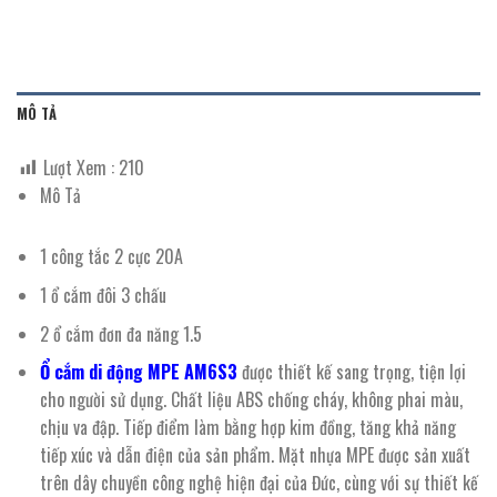
MÔ TẢ
Lượt Xem :
210
Mô Tả
1 công tắc 2 cực 20A
1 ổ cắm đôi 3 chấu
2 ổ cắm đơn đa năng 1.5
Ổ cắm di động MPE AM6S3
được thiết kế sang trọng, tiện lợi
cho người sử dụng. Chất liệu ABS chống cháy, không phai màu,
chịu va đập. Tiếp điểm làm bằng hợp kim đồng, tăng khả năng
tiếp xúc và dẫn điện của sản phẩm. Mặt nhựa MPE được sản xuất
trên dây chuyền công nghệ hiện đại của Đức, cùng với sự thiết kế