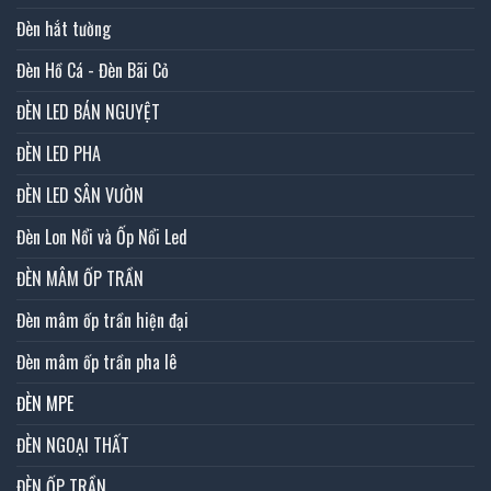
Đèn hắt tường
Đèn Hồ Cá - Đèn Bãi Cỏ
ĐÈN LED BÁN NGUYỆT
ĐÈN LED PHA
ĐÈN LED SÂN VƯỜN
Đèn Lon Nổi và Ốp Nổi Led
ĐÈN MÂM ỐP TRẦN
Đèn mâm ốp trần hiện đại
Đèn mâm ốp trần pha lê
ĐÈN MPE
ĐÈN NGOẠI THẤT
ĐÈN ỐP TRẦN