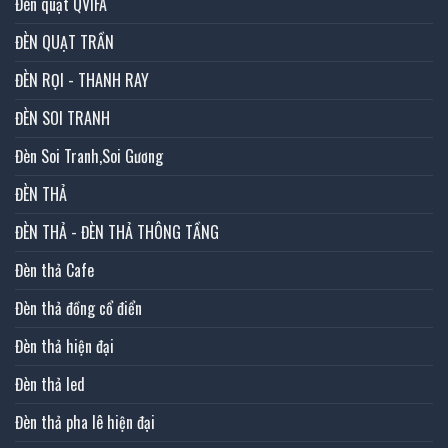
Đèn quạt QVIFA
ĐÈN QUẠT TRẦN
ĐÈN RỌI - THANH RAY
ĐÈN SOI TRANH
Đèn Soi Tranh,Soi Gương
ĐÈN THẢ
ĐÈN THẢ - ĐÈN THẢ THÔNG TẦNG
Đèn thả Cafe
Đèn thả đồng cổ điển
Đèn thả hiện đại
Đèn thả led
Đèn thả pha lê hiện đại