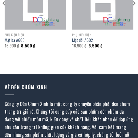
PHỤ KIỆN ĐIỆN
PHỤ KIỆN ĐIỆN
Mặt ba A603
Mặt đôi A602
Giá
Giá
Giá
Giá
16.900
₫
8.500
₫
16.900
₫
8.500
₫
gốc
hiện
gốc
hiện
là:
tại
là:
tại
16.900 ₫.
là:
16.900 ₫.
là:
8.500 ₫.
8.500 ₫.
VỀ ĐÈN CHÙM XINH
Công ty Đèn Chùm Xinh là một công ty chuyên phân phối đèn chùm
trang trí giá rẻ. Chúng tôi cung cấp các sản phẩm đèn chùm đa
dạng với nhiều mẫu mã, kiểu dáng và chất liệu khác nhau để đáp ứng
nhu cầu trang trí không gian của khách hàng. Với cam kết mang
đến những sản phẩm chất lượng và giá cả hợp lý, chúng tôi luôn nỗ