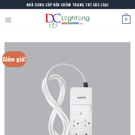
Skip
NHÀ CUNG CẤP ĐÈN CHÙM TRANG TRÍ CÁC LOẠI
to
content
0
Giảm giá!