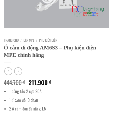
TRANG CHỦ
/
ĐÈN MPE
/
PHỤ KIỆN ĐIỆN
Ổ cắm di động AM6S3 – Phụ kiện điện
MPE chính hãng
Giá
Giá
444.700
211.900
₫
₫
gốc
hiện
1 công tắc 2 cực 20A
là:
tại
444.700 ₫.
là:
1 ổ cắm đôi 3 chấu
211.900 ₫.
2 ổ cắm đơn đa năng 1.5