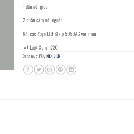
19.400 ₫.
là:
1 đầu nối giữa
10.900 ₫.
2 chân cắm nối nguồn
Nối các đoạn LED Strip 5050AC với nhau
Lượt Xem :
220
Danh mục:
PHỤ KIỆN ĐIỆN