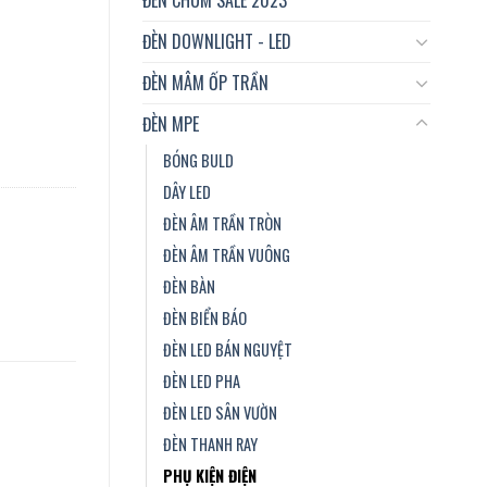
ĐÈN DOWNLIGHT - LED
ĐÈN MÂM ỐP TRẦN
ĐÈN MPE
BÓNG BULD
DÂY LED
ĐÈN ÂM TRẦN TRÒN
ĐÈN ÂM TRẦN VUÔNG
ĐÈN BÀN
ĐÈN BIỂN BÁO
ĐÈN LED BÁN NGUYỆT
ĐÈN LED PHA
ĐÈN LED SÂN VƯỜN
ĐÈN THANH RAY
PHỤ KIỆN ĐIỆN