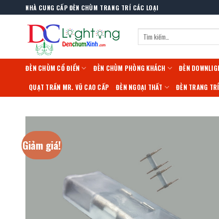
Skip
NHÀ CUNG CẤP ĐÈN CHÙM TRANG TRÍ CÁC LOẠI
to
content
Tìm
kiếm:
ĐÈN CHÙM CỔ ĐIỂN
ĐÈN CHÙM PHÒNG KHÁCH
ĐÈN DOWNLIG
QUẠT TRẦN MR. VŨ CAO CẤP
ĐÈN NGOẠI THẤT
ĐÈN TRANG TR
Giảm giá!