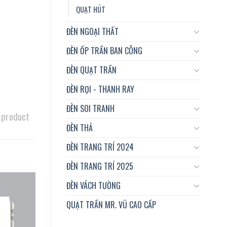
QUẠT HÚT
ĐÈN NGOẠI THẤT
ĐÈN ỐP TRẦN BAN CÔNG
ĐÈN QUẠT TRẦN
ĐÈN RỌI - THANH RAY
ĐÈN SOI TRANH
 product
ĐÈN THẢ
ĐÈN TRANG TRÍ 2024
ĐÈN TRANG TRÍ 2025
ĐÈN VÁCH TƯỜNG
QUẠT TRẦN MR. VŨ CAO CẤP