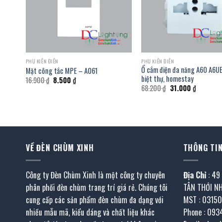
PHỤ KIỆN ĐIỆN
PHỤ KIỆN ĐIỆN
lắp
Ổ cắm điện đa năng A60 A6U
Mặt công tắc MPE – A061
biệt thự, homestay
Giá
Giá
16.900
₫
8.500
₫
gốc
hiện
Giá
Giá
68.200
₫
31.000
₫
là:
tại
gốc
hiện
16.900 ₫.
là:
là:
tại
8.500 ₫.
68.200 ₫.
là:
31.000 ₫.
VỀ ĐÈN CHÙM XINH
THÔNG TIN
Công ty Đèn Chùm Xinh là một công ty chuyên
Địa Chỉ
: 49
phân phối đèn chùm trang trí giá rẻ. Chúng tôi
TÂN THỚI N
cung cấp các sản phẩm đèn chùm đa dạng với
MST : 0315
nhiều mẫu mã, kiểu dáng và chất liệu khác
Phone : 093