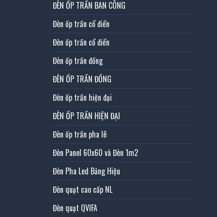
ĐÈN ỐP TRẦN BAN CÔNG
Đèn ốp trần cổ điển
Đèn ốp trần cổ điển
Đèn ốp trần đồng
ĐÈN ỐP TRẦN ĐỒNG
Đèn ốp trần hiện đại
ĐÈN ỐP TRẦN HIỆN ĐẠI
Đèn ốp trần pha lê
Đèn Panel 60x60 và Đèn 1m2
Đèn Pha Led Bảng Hiệu
Đèn quạt cao cấp NL
Đèn quạt QVIFA