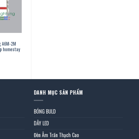
ng A6M-2M
lắp homestay
0 ₫.
DANH MỤC SẢN PHẨM
BÓNG BULD
DÂY LED
Đèn Âm Trần Thạch Cao