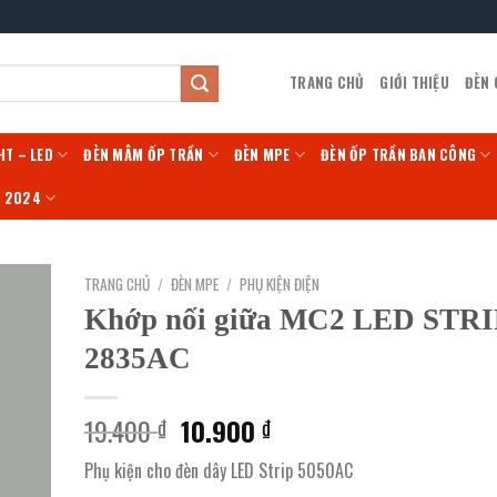
TRANG CHỦ
GIỚI THIỆU
ĐÈN
HT – LED
ĐÈN MÂM ỐP TRẦN
ĐÈN MPE
ĐÈN ỐP TRẦN BAN CÔNG
Í 2024
TRANG CHỦ
/
ĐÈN MPE
/
PHỤ KIỆN ĐIỆN
Khớp nối giữa MC2 LED STRI
2835AC
Giá
Giá
19.400
10.900
₫
₫
gốc
hiện
Phụ kiện cho đèn dây LED Strip 5050AC
là:
tại