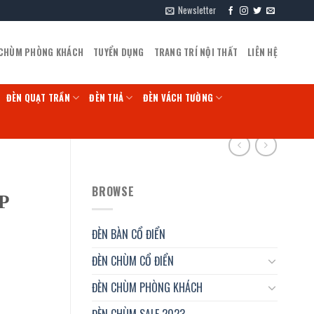
Newsletter
 CHÙM PHÒNG KHÁCH
TUYỂN DỤNG
TRANG TRÍ NỘI THẤT
LIÊN HỆ
ĐÈN QUẠT TRẦN
ĐÈN THẢ
ĐÈN VÁCH TƯỜNG
BROWSE
P
ĐÈN BÀN CỔ ĐIỂN
ĐÈN CHÙM CỔ ĐIỂN
ĐÈN CHÙM PHÒNG KHÁCH
ĐÈN CHÙM SALE 2023