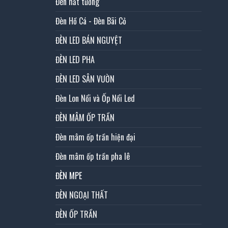
Đèn hắt tường
Đèn Hồ Cá - Đèn Bãi Cỏ
ĐÈN LED BÁN NGUYỆT
ĐÈN LED PHA
ĐÈN LED SÂN VƯỜN
Đèn Lon Nổi và Ốp Nổi Led
ĐÈN MÂM ỐP TRẦN
Đèn mâm ốp trần hiện đại
Đèn mâm ốp trần pha lê
ĐÈN MPE
ĐÈN NGOẠI THẤT
ĐÈN ỐP TRẦN