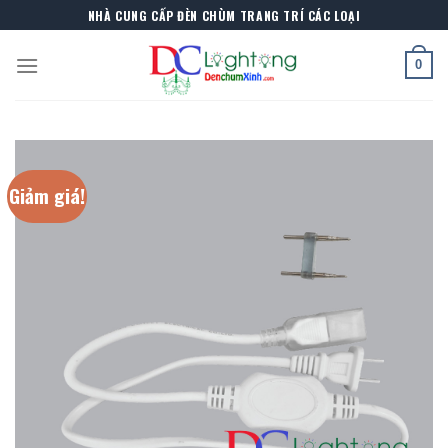
Skip
NHÀ CUNG CẤP ĐÈN CHÙM TRANG TRÍ CÁC LOẠI
to
content
0
Giảm giá!