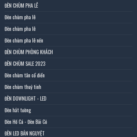
ĐÈN CHÙM PHA LÊ
Đèn chùm pha lê
Đèn chùm pha lê
Đèn chùm pha lê nến
ĐÈN CHÙM PHÒNG KHÁCH
ĐÈN CHÙM SALE 2023
Đèn chùm tân cổ điển
Đèn chùm thuỷ tinh
ĐÈN DOWNLIGHT - LED
Đèn hắt tường
Đèn Hồ Cá - Đèn Bãi Cỏ
ĐÈN LED BÁN NGUYỆT