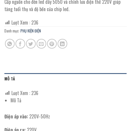
Cấp nguồn cho đèn led dây 5050 và chỉnh lưu điện thế 220V giúp
tăng tuổi thọ và độ bền của chip led.
Lượt Xem :
236
Danh mục:
PHỤ KIỆN ĐIỆN
MÔ TẢ
Lượt Xem :
236
Mô Tả
Điện áp vào:
220V-50Hz
Điện áp ra:
220V