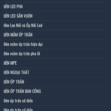
ĐÈN LED PHA
ĐÈN LED SÂN VƯỜN
Đèn Lon Nổi và Ốp Nổi Led
ĐÈN MÂM ỐP TRẦN
Đèn mâm ốp trần hiện đại
Đèn mâm ốp trần pha lê
ĐÈN MPE
ĐÈN NGOẠI THẤT
ĐÈN ỐP TRẦN
ĐÈN ỐP TRẦN BAN CÔNG
Đèn ốp trần cổ điển
Đèn ốp trần cổ điển