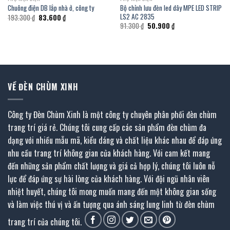
Bộ chỉnh lưu đèn led dây MPE LED STRIP
Chuông điện DB lắp nhà ở, công ty
LS2 AC 2835
Giá
Giá
193.300
₫
83.600
₫
gốc
hiện
Giá
Giá
91.300
₫
50.900
₫
là:
tại
gốc
hiện
193.300 ₫.
là:
là:
tại
83.600 ₫.
91.300 ₫.
là:
50.900 ₫.
VỀ ĐÈN CHÙM XINH
Công ty Đèn Chùm Xinh là một công ty chuyên phân phối đèn chùm
trang trí giá rẻ. Chúng tôi cung cấp các sản phẩm đèn chùm đa
dạng với nhiều mẫu mã, kiểu dáng và chất liệu khác nhau để đáp ứng
nhu cầu trang trí không gian của khách hàng. Với cam kết mang
đến những sản phẩm chất lượng và giá cả hợp lý, chúng tôi luôn nỗ
lực để đáp ứng sự hài lòng của khách hàng. Với đội ngũ nhân viên
nhiệt huyết, chúng tôi mong muốn mang đến một không gian sống
và làm việc thú vị và ấn tượng qua ánh sáng lung linh từ đèn chùm
trang trí của chúng tôi.