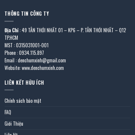
THÔNG TIN CÔNG TY
Địa Chỉ
: 49 TÂN THỚI NHẤT 01 – KP6 – P. TÂN THỚI NHẤT – Q12
TP.HCM
MST : 0315031001-001
Phone : 0934.115.897
Email : denchumxinh@gmail.com
Website: www.denchumxinh.com
LIÊN KẾT HỮU ÍCH
Chính sách bảo mật
FAQ
Giới Thiệu