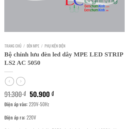
TRANG CHỦ
/
ĐÈN MPE
/
PHỤ KIỆN ĐIỆN
Bộ chỉnh lưu đèn led dây MPE LED STRIP
LS2 AC 5050
Giá
Giá
91.300
50.900
₫
₫
gốc
hiện
Điện áp vào:
220V-50Hz
là:
tại
91.300 ₫.
là:
Điện áp ra:
220V
50.900 ₫.