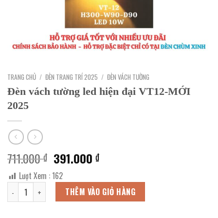
TRANG CHỦ
/
ĐÈN TRANG TRÍ 2025
/
ĐÈN VÁCH TƯỜNG
Đèn vách tường led hiện đại VT12-MỚI
2025
Giá
Giá
711.000
391.000
₫
₫
gốc
hiện
Lượt Xem :
162
là:
tại
Đèn vách tường led hiện đại VT12-MỚI 2025 số lượng
711.000 ₫.
là:
THÊM VÀO GIỎ HÀNG
391.000 ₫.