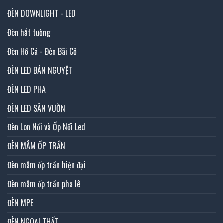
ĐÈN DOWNLIGHT - LED
Đèn hắt tường
Đèn Hồ Cá - Đèn Bãi Cỏ
ĐÈN LED BÁN NGUYỆT
ĐÈN LED PHA
ĐÈN LED SÂN VƯỜN
Đèn Lon Nổi và Ốp Nổi Led
ĐÈN MÂM ỐP TRẦN
Đèn mâm ốp trần hiện đại
Đèn mâm ốp trần pha lê
ĐÈN MPE
ĐÈN NGOẠI THẤT