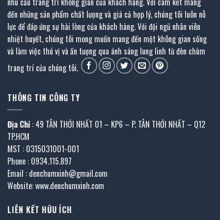
nhu cầu trang trí không gian của khách hàng. Với cam kết mang
đến những sản phẩm chất lượng và giá cả hợp lý, chúng tôi luôn nỗ
lực để đáp ứng sự hài lòng của khách hàng. Với đội ngũ nhân viên
nhiệt huyết, chúng tôi mong muốn mang đến một không gian sống
và làm việc thú vị và ấn tượng qua ánh sáng lung linh từ đèn chùm
trang trí của chúng tôi.
THÔNG TIN CÔNG TY
Địa Chỉ
: 49 TÂN THỚI NHẤT 01 – KP6 – P. TÂN THỚI NHẤT – Q12
TP.HCM
MST : 0315031001-001
Phone : 0934.115.897
Email : denchumxinh@gmail.com
Website: www.denchumxinh.com
LIÊN KẾT HỮU ÍCH