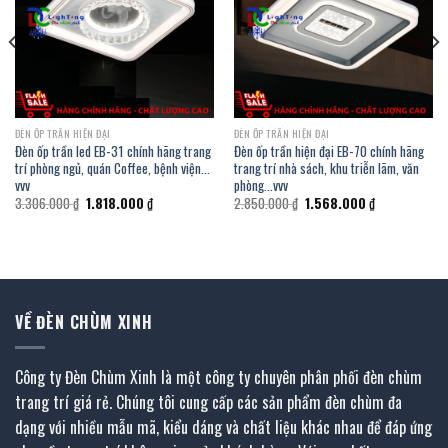
ĐÈN ỐP TRẦN HIỆN ĐẠI
ĐÈN ỐP TRẦN HIỆN ĐẠI
Đèn ốp trần led EB-31 chính hãng trang
Đèn ốp trần hiện đại EB-70 chính hãng
trí phòng ngủ, quán Coffee, bệnh viện…
trang trí nhà sách, khu triễn lãm, văn
vvv
phòng…vvv
Giá
Giá
Giá
Giá
3.306.000
₫
1.818.000
₫
2.850.000
₫
1.568.000
₫
gốc
hiện
gốc
hiện
là:
tại
là:
tại
3.306.000 ₫.
là:
2.850.000 ₫.
là:
.
1.818.000 ₫.
1.568.000 ₫.
VỀ ĐÈN CHÙM XINH
Công ty Đèn Chùm Xinh là một công ty chuyên phân phối đèn chùm
trang trí giá rẻ. Chúng tôi cung cấp các sản phẩm đèn chùm đa
dạng với nhiều mẫu mã, kiểu dáng và chất liệu khác nhau để đáp ứng