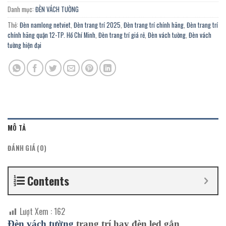
Danh mục:
ĐÈN VÁCH TƯỜNG
Thẻ:
Đèn namlong netviet
,
Đèn trang trí 2025
,
Đèn trang trí chính hãng
,
Đèn trang trí
chính hãng quận 12-TP. Hồ Chí Minh
,
Đèn trang trí giá rẻ
,
Đèn vách tường
,
Đèn vách
tường hiện đại
MÔ TẢ
ĐÁNH GIÁ (0)
Contents
Lượt Xem :
162
Đèn vách
tường
trang trí hay đèn
led
gắn