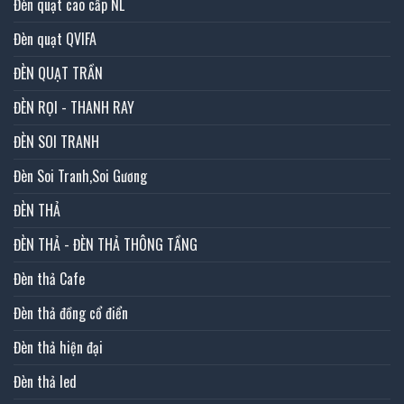
Đèn quạt cao cấp NL
Đèn quạt QVIFA
ĐÈN QUẠT TRẦN
ĐÈN RỌI - THANH RAY
ĐÈN SOI TRANH
Đèn Soi Tranh,Soi Gương
ĐÈN THẢ
ĐÈN THẢ - ĐÈN THẢ THÔNG TẦNG
Đèn thả Cafe
Đèn thả đồng cổ điển
Đèn thả hiện đại
Đèn thả led