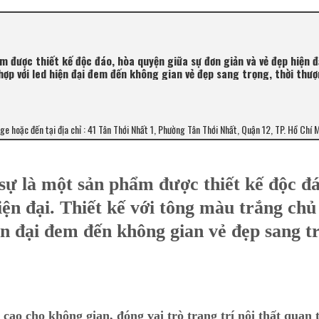
 được thiết kế độc đáo, hòa quyện giữa sự đơn giản và vẻ đẹp hiện đ
ợp với led hiện đại đem đến không gian vẻ đẹp sang trọng, thời thượ
age hoặc đến tại địa chỉ : 41 Tân Thới Nhất 1, Phường Tân Thới Nhất, Quận 12, TP. Hồ Chí 
sự là một sản phẩm được thiết kế độc đá
iện đại. Thiết kế với tông màu trắng chủ
ện đại đem đến không gian vẻ đẹp sang t
ao cho không gian, đóng vai trò trang trí nội thất quan 