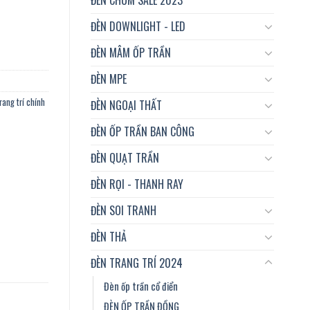
 rượu, phòng ngủ...vvv số lượng
ĐÈN DOWNLIGHT - LED
ĐÈN MÂM ỐP TRẦN
ĐÈN MPE
rang trí chính
ĐÈN NGOẠI THẤT
ĐÈN ỐP TRẦN BAN CÔNG
ĐÈN QUẠT TRẦN
ĐÈN RỌI - THANH RAY
ĐÈN SOI TRANH
ĐÈN THẢ
ĐÈN TRANG TRÍ 2024
Đèn ốp trần cổ điển
ĐÈN ỐP TRẦN ĐỒNG