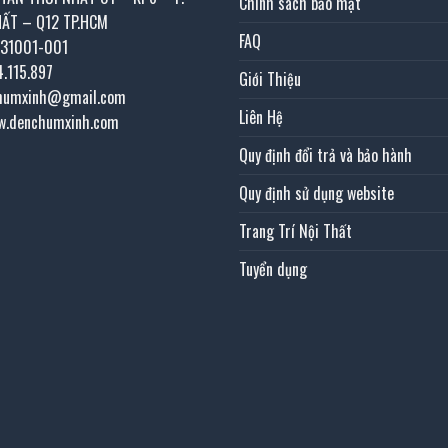
Chính sách bảo mật
HẤT – Q12 TP.HCM
FAQ
031001-001
4.115.897
Giới Thiệu
chumxinh@gmail.com
Liên Hệ
w.denchumxinh.com
Quy định đổi trả và bảo hành
Quy định sử dụng website
Trang Trí Nội Thất
Tuyển dụng