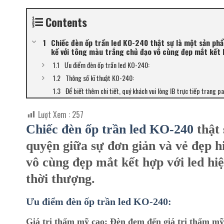
Contents
Chiếc đèn ốp trần led KO-240 thật sự là một sản phẩm
kế với tông màu trắng chủ đạo vô cùng đẹp mắt kết h
Ưu điểm đèn ốp trần led KO-240:
Thông số kĩ thuật KO-240:
Để biết thêm chi tiết, quý khách vui lòng IB trực tiếp trang p
Lượt Xem :
257
Chiếc đèn ốp trần led KO-240
thật 
quyện giữa sự đơn giản và vẻ đẹp h
vô cùng đẹp mắt kết hợp với led hi
thời thượng.
Ưu điểm đèn ốp trần led KO-240:
Giá trị thẩm mỹ cao:
Đèn đem đến giá trị thẩm mỹ c