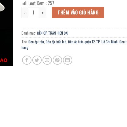
Lượt Xem :
257
là:
tại
Đèn ốp trần led KO-240 chính hãng trang trí quầy bar, hầm
5.586.000 ₫.
là:
THÊM VÀO GIỎ HÀNG
3.072.000 ₫.
Danh mục:
ĐÈN ỐP TRẦN HIỆN ĐẠI
Thẻ:
Đèn ốp trần
,
Đèn ốp trần led
,
Đèn ốp trần quận 12-TP. Hồ Chí Minh
,
Đèn t
hãng