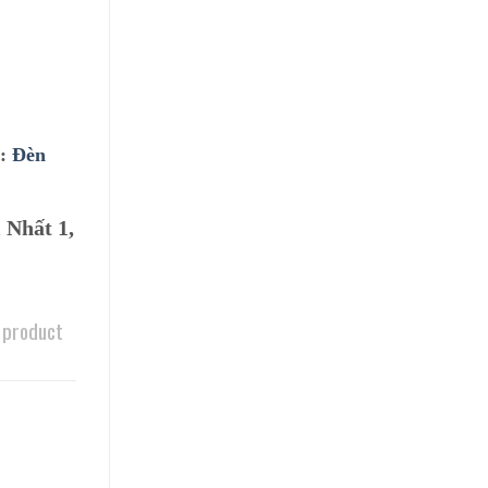
:
Đèn
 Nhất 1,
 product