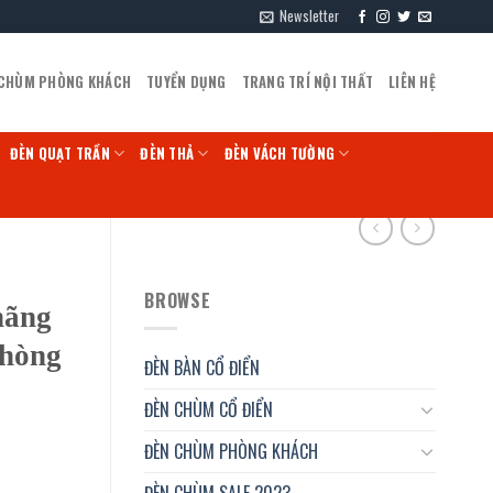
Newsletter
 CHÙM PHÒNG KHÁCH
TUYỂN DỤNG
TRANG TRÍ NỘI THẤT
LIÊN HỆ
ĐÈN QUẠT TRẦN
ĐÈN THẢ
ĐÈN VÁCH TƯỜNG
BROWSE
hãng
phòng
ĐÈN BÀN CỔ ĐIỂN
ĐÈN CHÙM CỔ ĐIỂN
ĐÈN CHÙM PHÒNG KHÁCH
ĐÈN CHÙM SALE 2023