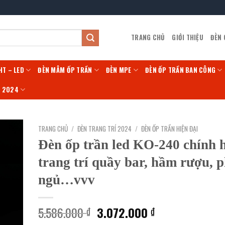
TRANG CHỦ
GIỚI THIỆU
ĐÈN
HT – LED
ĐÈN MÂM ỐP TRẦN
ĐÈN MPE
ĐÈN ỐP TRẦN BAN CÔNG
Í 2024
TRANG CHỦ
/
ĐÈN TRANG TRÍ 2024
/
ĐÈN ỐP TRẦN HIỆN ĐẠI
Đèn ốp trần led KO-240 chính 
trang trí quầy bar, hầm rượu, 
ngủ…vvv
Giá
Giá
5.586.000
3.072.000
₫
₫
gốc
hiện