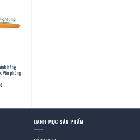
hính hãng
o, Văn phòng
Giá
0
₫
hiện
tại
.
là:
3.790.000 ₫.
DANH MỤC SẢN PHẨM