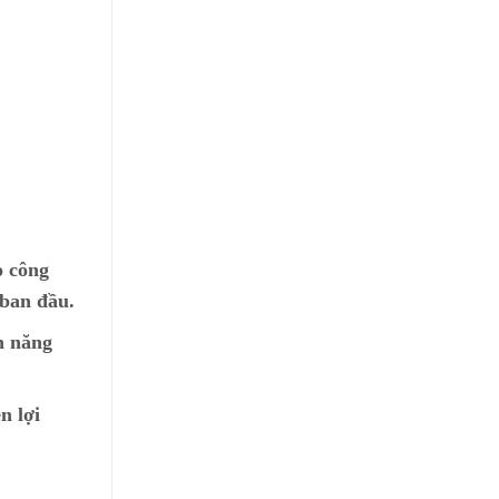
o công
 ban đầu.
n năng
n lợi