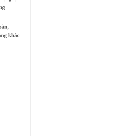
ống
oàn,
áng khác