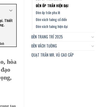
ĐÈN ỐP TRẦN HIỆN ĐẠI
Đèn ốp trần pha lê
Đèn vách tường cổ điển
ại. Thiết
ng.
Đèn vách tường hiện đại
ĐÈN TRANG TRÍ 2025
Minh
ĐÈN VÁCH TƯỜNG
QUẠT TRẦN MR. VŨ CAO CẤP
o, hòa
 đạo
rọng,
trọng tạo