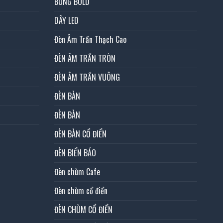
BÓNG BULD
DÂY LED
Đèn Âm Trần Thạch Cao
ĐÈN ÂM TRẦN TRÒN
ĐÈN ÂM TRẦN VUÔNG
ĐÈN BÀN
ĐÈN BÀN
ĐÈN BÀN CỔ ĐIỂN
ĐÈN BIỂN BÁO
Đèn chùm Cafe
Đèn chùm cổ điển
ĐÈN CHÙM CỔ ĐIỂN