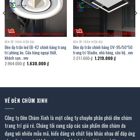
ĐÈN ỐP TRẦN HIỆN ĐẠI
ĐÈN ỐP TRẦN HIỆN ĐẠI
Đèn ốp trần led EB-42 chính hãng trang
Đèn ốp trần chính hãng OV-95/50*50
trí phòng ăn, Cửa hàng ngoại thất,
trang trí Studio, nhà hàng, căn hộ…vvv
khách sạn…vvv
Giá
Giá
2.217.600
₫
1.219.000
₫
gốc
hiện
Giá
Giá
2.964.000
₫
1.630.000
₫
là:
tại
gốc
hiện
2.217.600 ₫.
là:
là:
tại
1.219.000 ₫.
2.964.000 ₫.
là:
.
1.630.000 ₫.
VỀ ĐÈN CHÙM XINH
Công ty Đèn Chùm Xinh là một công ty chuyên phân phối đèn chùm
trang trí giá rẻ. Chúng tôi cung cấp các sản phẩm đèn chùm đa
dạng với nhiều mẫu mã, kiểu dáng và chất liệu khác nhau để đáp ứng