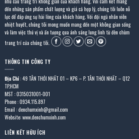
nhu cầu trang trí không gian của khách hàng. Với cam kết mang
đến những sản phẩm chất lượng và giá cả hợp lý, chúng tôi luôn nỗ
lực để đáp ứng sự hài lòng của khách hàng. Với đội ngũ nhân viên
nhiệt huyết, chúng tôi mong muốn mang đến một không gian sống
và làm việc thú vị và ấn tượng qua ánh sáng lung linh từ đèn chùm
trang trí của chúng tôi.
THÔNG TIN CÔNG TY
Địa Chỉ
: 49 TÂN THỚI NHẤT 01 – KP6 – P. TÂN THỚI NHẤT – Q12
TP.HCM
MST : 0315031001-001
Phone : 0934.115.897
Email : denchumxinh@gmail.com
Website: www.denchumxinh.com
LIÊN KẾT HỮU ÍCH