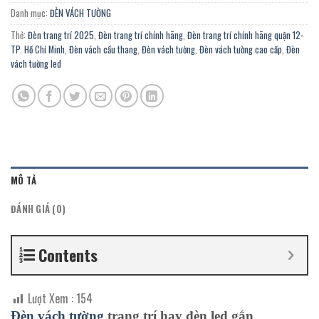
Danh mục:
ĐÈN VÁCH TƯỜNG
Thẻ:
Đèn trang trí 2025
,
Đèn trang trí chính hãng
,
Đèn trang trí chính hãng quận 12-
TP. Hồ Chí Minh
,
Đèn vách cầu thang
,
Đèn vách tường
,
Đèn vách tường cao cấp
,
Đèn
vách tường led
MÔ TẢ
ĐÁNH GIÁ (0)
Contents
Lượt Xem :
154
Đèn vách
tường
trang trí hay đèn
led
gắn