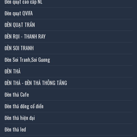
Đèn quạt cao cấp NL
Đèn quạt QVIFA
ĐÈN QUẠT TRẦN
ĐÈN RỌI - THANH RAY
ĐÈN SOI TRANH
Đèn Soi Tranh,Soi Gương
ĐÈN THẢ
ĐÈN THẢ - ĐÈN THẢ THÔNG TẦNG
Đèn thả Cafe
Đèn thả đồng cổ điển
Đèn thả hiện đại
Đèn thả led