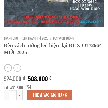
TRANG CHỦ
/
ĐÈN TRANG TRÍ 2025
/
ĐÈN VÁCH TƯỜNG
Đèn vách tường led hiện đại ĐCX-OT/2664-
MỚI 2025
Giá
Giá
924.000
508.000
₫
₫
gốc
hiện
Lượt Xem :
154
là:
tại
Đèn vách tường led hiện đại ĐCX-OT/2664-MỚI 2025 số lượng
924.000 ₫.
là:
THÊM VÀO GIỎ HÀNG
508.000 ₫.