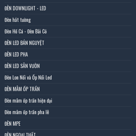
ĐÈN DOWNLIGHT - LED
Đèn hắt tường
Đèn Hồ Cá - Đèn Bãi Cỏ
ĐÈN LED BÁN NGUYỆT
ĐÈN LED PHA
ĐÈN LED SÂN VƯỜN
Đèn Lon Nổi và Ốp Nổi Led
ĐÈN MÂM ỐP TRẦN
Đèn mâm ốp trần hiện đại
Đèn mâm ốp trần pha lê
ĐÈN MPE
ĐÈN NGOẠI THẤT