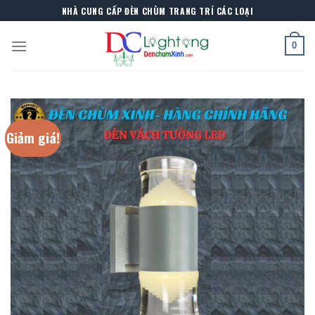
Skip
NHÀ CUNG CẤP ĐÈN CHÙM TRANG TRÍ CÁC LOẠI
to
content
0
Giảm giá!