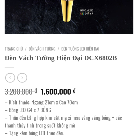
TRANG CHỦ
/
ĐÈN VÁCH TƯỜNG
/
ĐÈN TƯỜNG LED HIỆN ĐAI
Đèn Vách Tường Hiện Đại DCX6802B
Giá
Giá
3.200.000
1.600.000
₫
₫
gốc
hiện
– Kích thước: Ngang 21cm x Cao 70cm
là:
tại
– Bóng LED G4 x 7 BÓNG
3.200.000 ₫.
là:
– Thân đèn bằng hợp kim sắt mạ xi màu vàng sáng bóng + các
1.600.000 ₫.
thanh thủy tinh trong suốt không mờ
– Tặng kèm bóng LED theo đèn.