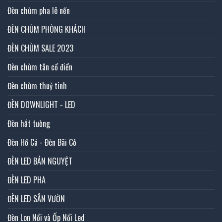
Đèn chùm pha lê nến
ĐÈN CHÙM PHÒNG KHÁCH
ĐÈN CHÙM SALE 2023
Đèn chùm tân cổ điển
Đèn chùm thuỷ tinh
ĐÈN DOWNLIGHT - LED
Đèn hắt tường
Đèn Hồ Cá - Đèn Bãi Cỏ
ĐÈN LED BÁN NGUYỆT
ĐÈN LED PHA
ĐÈN LED SÂN VƯỜN
Đèn Lon Nổi và Ốp Nổi Led