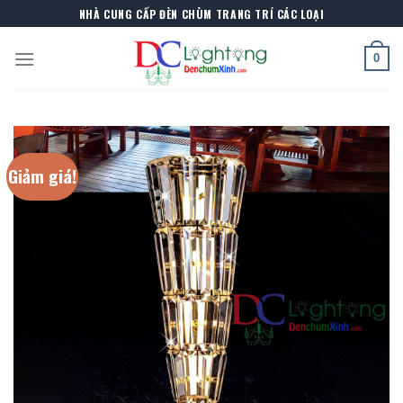
Skip
NHÀ CUNG CẤP ĐÈN CHÙM TRANG TRÍ CÁC LOẠI
to
content
0
Giảm giá!