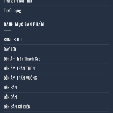
Trang Trí Nội Thất
Tuyển dụng
DANH MỤC SẢN PHẨM
BÓNG BULD
DÂY LED
Đèn Âm Trần Thạch Cao
ĐÈN ÂM TRẦN TRÒN
ĐÈN ÂM TRẦN VUÔNG
ĐÈN BÀN
ĐÈN BÀN
ĐÈN BÀN CỔ ĐIỂN