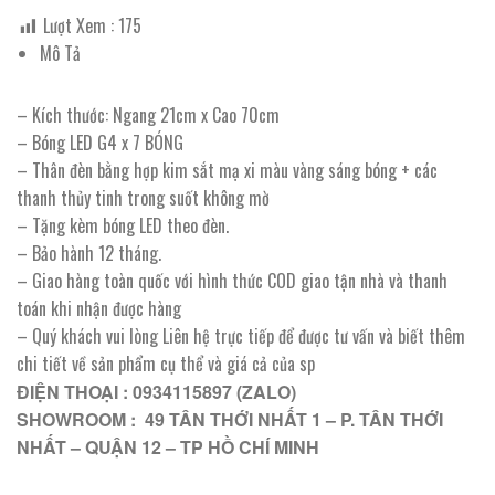
Lượt Xem :
175
Mô Tả
– Kích thước: Ngang 21cm x Cao 70cm
– Bóng LED G4 x 7 BÓNG
– Thân đèn bằng hợp kim sắt mạ xi màu vàng sáng bóng + các
thanh thủy tinh trong suốt không mờ
– Tặng kèm bóng LED theo đèn.
– Bảo hành 12 tháng.
– Giao hàng toàn quốc với hình thức COD giao tận nhà và thanh
toán khi nhận được hàng
– Quý khách vui lòng Liên hệ trực tiếp để được tư vấn và biết thêm
chi tiết về sản phẩm cụ thể và giá cả của sp
ĐIỆN THOẠI : 0934115897 (ZALO)
SHOWROOM : 49 TÂN THỚI NHẤT 1 – P. TÂN THỚI
NHẤT – QUẬN 12 – TP HỒ CHÍ MINH