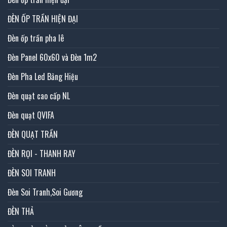
ĐÈN ỐP TRẦN HIỆN ĐẠI
Đèn ốp trần pha lê
Đèn Panel 60x60 và Đèn 1m2
Đèn Pha Led Bảng Hiệu
Đèn quạt cao cấp NL
Đèn quạt QVIFA
ĐÈN QUẠT TRẦN
ĐÈN RỌI - THANH RAY
ĐÈN SOI TRANH
Đèn Soi Tranh,Soi Gương
ĐÈN THẢ