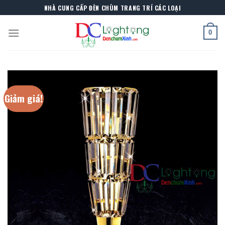
Skip
NHÀ CUNG CẤP ĐÈN CHÙM TRANG TRÍ CÁC LOẠI
to
content
0
Giảm giá!