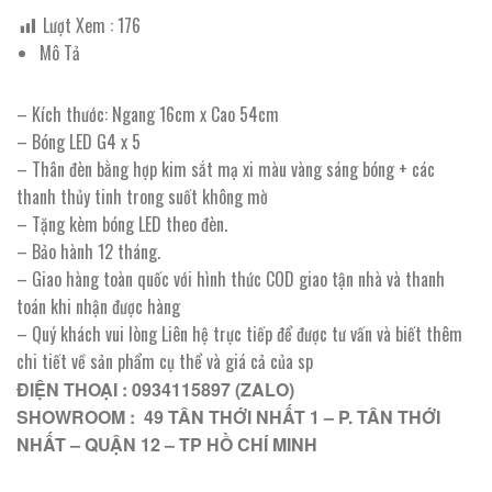
Lượt Xem :
176
Mô Tả
– Kích thước: Ngang 16cm x Cao 54cm
– Bóng LED G4 x 5
– Thân đèn bằng hợp kim sắt mạ xi màu vàng sáng bóng + các
thanh thủy tinh trong suốt không mờ
– Tặng kèm bóng LED theo đèn.
– Bảo hành 12 tháng.
– Giao hàng toàn quốc với hình thức COD giao tận nhà và thanh
toán khi nhận được hàng
– Quý khách vui lòng Liên hệ trực tiếp để được tư vấn và biết thêm
chi tiết về sản phẩm cụ thể và giá cả của sp
ĐIỆN THOẠI : 0934115897 (ZALO)
SHOWROOM : 49 TÂN THỚI NHẤT 1 – P. TÂN THỚI
NHẤT – QUẬN 12 – TP HỒ CHÍ MINH