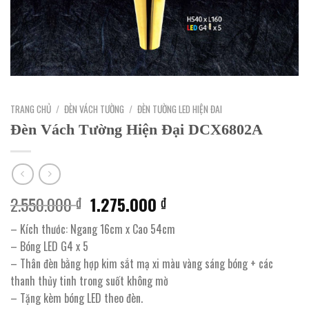
TRANG CHỦ
/
ĐÈN VÁCH TƯỜNG
/
ĐÈN TƯỜNG LED HIỆN ĐAI
Đèn Vách Tường Hiện Đại DCX6802A
Giá
Giá
2.550.000
1.275.000
₫
₫
gốc
hiện
– Kích thước: Ngang 16cm x Cao 54cm
là:
tại
– Bóng LED G4 x 5
2.550.000 ₫.
là:
– Thân đèn bằng hợp kim sắt mạ xi màu vàng sáng bóng + các
1.275.000 ₫.
thanh thủy tinh trong suốt không mờ
– Tặng kèm bóng LED theo đèn.