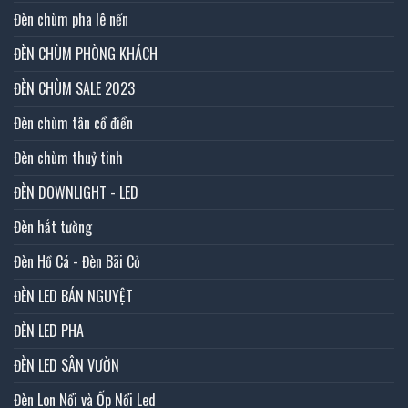
Đèn chùm pha lê nến
ĐÈN CHÙM PHÒNG KHÁCH
ĐÈN CHÙM SALE 2023
Đèn chùm tân cổ điển
Đèn chùm thuỷ tinh
ĐÈN DOWNLIGHT - LED
Đèn hắt tường
Đèn Hồ Cá - Đèn Bãi Cỏ
ĐÈN LED BÁN NGUYỆT
ĐÈN LED PHA
ĐÈN LED SÂN VƯỜN
Đèn Lon Nổi và Ốp Nổi Led