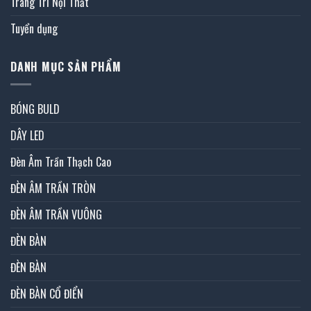
Trang Trí Nội Thất
Tuyển dụng
DANH MỤC SẢN PHẨM
BÓNG BULD
DÂY LED
Đèn Âm Trần Thạch Cao
ĐÈN ÂM TRẦN TRÒN
ĐÈN ÂM TRẦN VUÔNG
ĐÈN BÀN
ĐÈN BÀN
ĐÈN BÀN CỔ ĐIỂN