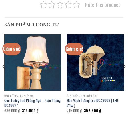
Rate this product
SẢN PHẨM TƯƠNG TỰ
Giảm giá!
Giảm giá!
ĐÈN TƯỜNG LED HIỆN ĐAI
ĐÈN TƯỜNG LED HIỆN ĐAI
Đèn Tường Led Phòng Ngủ – Cầu Thang
Đèn Vách Tường Led DCX8003 ( LED
DCX8627
24w )
Giá
Giá
Giá
Giá
636.000
₫
318.000
₫
715.000
₫
357.500
₫
gốc
hiện
gốc
hiện
là:
tại
là:
tại
636.000 ₫.
là:
715.000 ₫.
là:
318.000 ₫.
357.500 ₫.