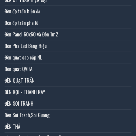
Đèn ốp trần hiện đại
Đèn ốp trần pha lê
Đèn Panel 60x60 và Đèn 1m2
Đèn Pha Led Bảng Hiệu
Đèn quạt cao cấp NL
Đèn quạt QVIFA
ĐÈN QUẠT TRẦN
ĐÈN RỌI - THANH RAY
ĐÈN SOI TRANH
Đèn Soi Tranh,Soi Gương
ĐÈN THẢ