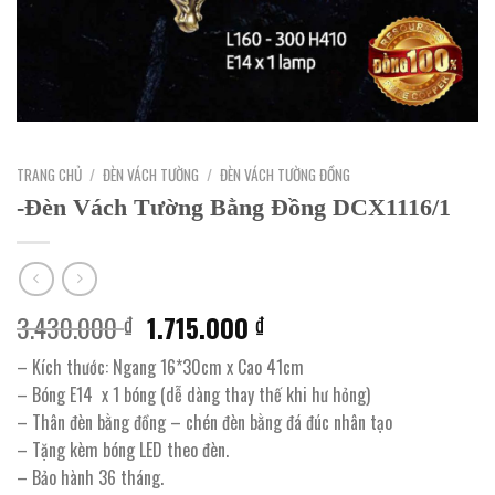
TRANG CHỦ
/
ĐÈN VÁCH TƯỜNG
/
ĐÈN VÁCH TƯỜNG ĐỒNG
-Đèn Vách Tường Bằng Đồng DCX1116/1
Giá
Giá
3.430.000
1.715.000
₫
₫
gốc
hiện
– Kích thước: Ngang 16*30cm x Cao 41cm
là:
tại
– Bóng E14 x 1 bóng (dễ dàng thay thế khi hư hỏng)
3.430.000 ₫.
là:
– Thân đèn bằng đồng – chén đèn bằng đá đúc nhân tạo
1.715.000 ₫.
– Tặng kèm bóng LED theo đèn.
– Bảo hành 36 tháng.