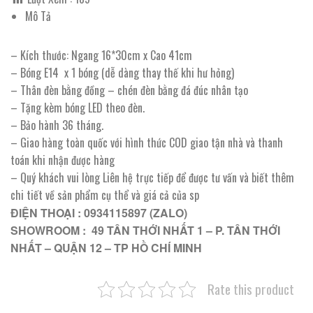
Mô Tả
– Kích thước: Ngang 16*30cm x Cao 41cm
– Bóng E14 x 1 bóng (dễ dàng thay thế khi hư hỏng)
– Thân đèn bằng đồng – chén đèn bằng đá đúc nhân tạo
– Tặng kèm bóng LED theo đèn.
– Bảo hành 36 tháng.
– Giao hàng toàn quốc với hình thức COD giao tận nhà và thanh
toán khi nhận được hàng
– Quý khách vui lòng Liên hệ trực tiếp để được tư vấn và biết thêm
chi tiết về sản phẩm cụ thể và giá cả của sp
ĐIỆN THOẠI : 0934115897 (ZALO)
SHOWROOM : 49 TÂN THỚI NHẤT 1 – P. TÂN THỚI
NHẤT – QUẬN 12 – TP HỒ CHÍ MINH
Rate this product