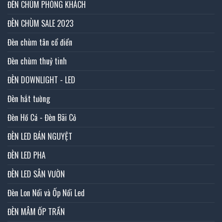
ĐÈN CHÙM PHÒNG KHÁCH
ĐÈN CHÙM SALE 2023
Đèn chùm tân cổ điển
Đèn chùm thuỷ tinh
ĐÈN DOWNLIGHT - LED
Đèn hắt tường
Đèn Hồ Cá - Đèn Bãi Cỏ
ĐÈN LED BÁN NGUYỆT
ĐÈN LED PHA
ĐÈN LED SÂN VƯỜN
Đèn Lon Nổi và Ốp Nổi Led
ĐÈN MÂM ỐP TRẦN