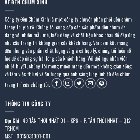
VỀ ĐÈN CHÙM XINH
Công ty Đèn Chùm Xinh là một công ty chuyên phân phối đèn chùm
trang trí giá rẻ. Chúng tôi cung cấp các sản phẩm đèn chùm đa
dạng với nhiều mẫu mã, kiểu dáng và chất liệu khác nhau để đáp ứng
nhu cầu trang trí không gian của khách hàng. Với cam kết mang
đến những sản phẩm chất lượng và giá cả hợp lý, chúng tôi luôn nỗ
lực để đáp ứng sự hài lòng của khách hàng. Với đội ngũ nhân viên
nhiệt huyết, chúng tôi mong muốn mang đến một không gian sống
và làm việc thú vị và ấn tượng qua ánh sáng lung linh từ đèn chùm
trang trí của chúng tôi.
THÔNG TIN CÔNG TY
Địa Chỉ
: 49 TÂN THỚI NHẤT 01 – KP6 – P. TÂN THỚI NHẤT – Q12
TP.HCM
MST : 0315031001-001