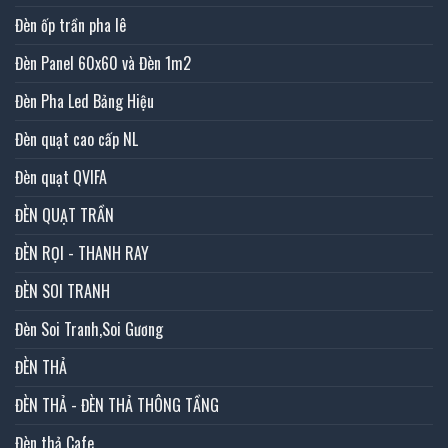
Đèn ốp trần pha lê
Đèn Panel 60x60 và Đèn 1m2
Đèn Pha Led Bảng Hiệu
Đèn quạt cao cấp NL
Đèn quạt QVIFA
ĐÈN QUẠT TRẦN
ĐÈN RỌI - THANH RAY
ĐÈN SOI TRANH
Đèn Soi Tranh,Soi Gương
ĐÈN THẢ
ĐÈN THẢ - ĐÈN THẢ THÔNG TẦNG
Đèn thả Cafe