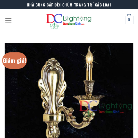
Skip
NHÀ CUNG CẤP ĐÈN CHÙM TRANG TRÍ CÁC LOẠI
to
content
0
Giảm giá!