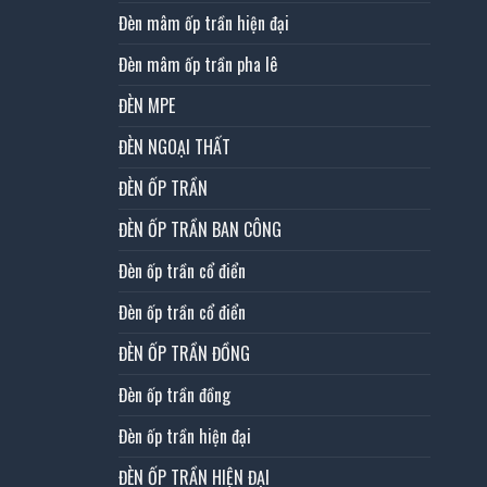
Đèn mâm ốp trần hiện đại
Đèn mâm ốp trần pha lê
ĐÈN MPE
ĐÈN NGOẠI THẤT
ĐÈN ỐP TRẦN
ĐÈN ỐP TRẦN BAN CÔNG
Đèn ốp trần cổ điển
Đèn ốp trần cổ điển
ĐÈN ỐP TRẦN ĐỒNG
Đèn ốp trần đồng
Đèn ốp trần hiện đại
ĐÈN ỐP TRẦN HIỆN ĐẠI