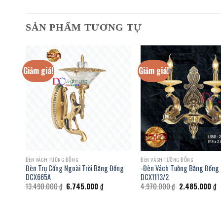
SẢN PHẨM TƯƠNG TỰ
Giảm giá!
Giảm giá!
ĐÈN VÁCH TƯỜNG ĐỒNG
ĐÈN VÁCH TƯỜNG ĐỒNG
Đèn Trụ Cổng Ngoài Trời Bằng Đồng
-Đèn Vách Tường Bằng Đồng
DCX665A
DCX1113/2
Giá
Giá
Giá
G
13.490.000
₫
6.745.000
₫
4.970.000
₫
2.485.000
₫
gốc
hiện
gốc
h
là:
tại
là:
tạ
13.490.000 ₫.
là:
4.970.000 ₫.
là
.000 ₫.
6.745.000 ₫.
2