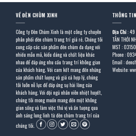
VỀ ĐÈN CHÙM XINH
THÔNG TIN
Công ty Đèn Chùm Xinh là một công ty chuyên
Địa Chỉ
: 49
phân phối đèn chùm trang trí giá rẻ. Chúng tôi
TÂN THỚI N
cung cấp các sản phẩm đèn chùm đa dạng với
MST : 0315
nhiều mẫu mã, kiểu dáng và chất liệu khác
Phone : 093
nhau để đáp ứng nhu cầu trang trí không gian
Email : den
của khách hàng. Với cam kết mang đến những
Website: ww
sản phẩm chất lượng và giá cả hợp lý, chúng
tôi luôn nỗ lực để đáp ứng sự hài lòng của
khách hàng. Với đội ngũ nhân viên nhiệt huyết,
chúng tôi mong muốn mang đến một không
gian sống và làm việc thú vị và ấn tượng qua
ánh sáng lung linh từ đèn chùm trang trí của
chúng tôi.