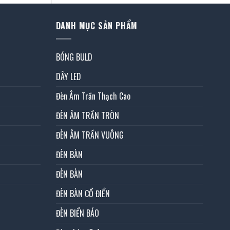
DANH MỤC SẢN PHẨM
BÓNG BULD
DÂY LED
Đèn Âm Trần Thạch Cao
ĐÈN ÂM TRẦN TRÒN
ĐÈN ÂM TRẦN VUÔNG
ĐÈN BÀN
ĐÈN BÀN
ĐÈN BÀN CỔ ĐIỂN
ĐÈN BIỂN BÁO