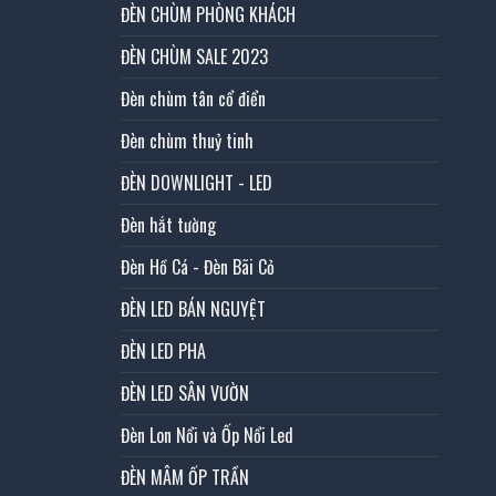
ĐÈN CHÙM PHÒNG KHÁCH
ĐÈN CHÙM SALE 2023
Đèn chùm tân cổ điển
Đèn chùm thuỷ tinh
ĐÈN DOWNLIGHT - LED
Đèn hắt tường
Đèn Hồ Cá - Đèn Bãi Cỏ
ĐÈN LED BÁN NGUYỆT
ĐÈN LED PHA
ĐÈN LED SÂN VƯỜN
Đèn Lon Nổi và Ốp Nổi Led
ĐÈN MÂM ỐP TRẦN