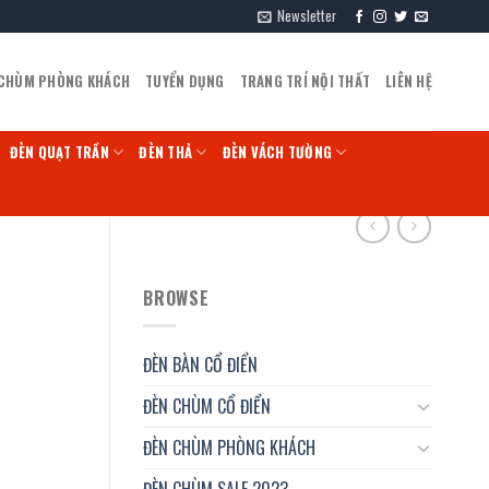
Newsletter
 CHÙM PHÒNG KHÁCH
TUYỂN DỤNG
TRANG TRÍ NỘI THẤT
LIÊN HỆ
ĐÈN QUẠT TRẦN
ĐÈN THẢ
ĐÈN VÁCH TƯỜNG
BROWSE
ĐÈN BÀN CỔ ĐIỂN
ĐÈN CHÙM CỔ ĐIỂN
ĐÈN CHÙM PHÒNG KHÁCH
ĐÈN CHÙM SALE 2023