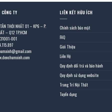
 CÔNG TY
LIÊN KẾT HỮU ÍCH
 TÂN THỚI NHẤT 01 – KP6 – P.
Chính sách bảo mật
HẤT – Q12 TP.HCM
FAQ
031001-001
4.115.897
Giới Thiệu
chumxinh@gmail.com
Liên Hệ
w.denchumxinh.com
Quy định đổi trả và bảo hành
Quy định sử dụng website
Trang Trí Nội Thất
Tuyển dụng