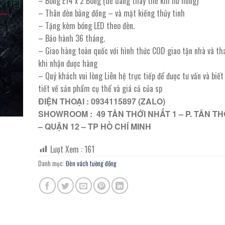
– Bóng E14 x 2 Bóng (dễ dàng thay thế khi hư hỏng)
4.210.000 ₫.
là:
– Thân đèn bằng đồng – và mặt kiếng thủy tinh
2.105.000 ₫.
– Tặng kèm bóng LED theo đèn.
– Bảo hành 36 tháng.
– Giao hàng toàn quốc với hình thức COD giao tận nhà và th
khi nhận được hàng
– Quý khách vui lòng Liên hệ trực tiếp để được tư vấn và biế
tiết về sản phẩm cụ thể và giá cả của sp
ĐIỆN THOẠI : 0934115897 (ZALO)
SHOWROOM : 49 TÂN THỚI NHẤT 1 – P. TÂN TH
– QUẬN 12 – TP HỒ CHÍ MINH
Lượt Xem :
161
Danh mục:
Đèn vách tường đồng