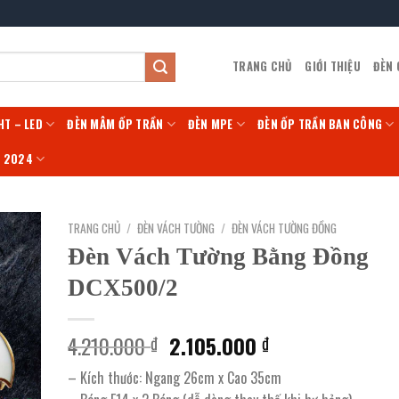
TRANG CHỦ
GIỚI THIỆU
ĐÈN
HT – LED
ĐÈN MÂM ỐP TRẦN
ĐÈN MPE
ĐÈN ỐP TRẦN BAN CÔNG
Í 2024
TRANG CHỦ
/
ĐÈN VÁCH TƯỜNG
/
ĐÈN VÁCH TƯỜNG ĐỒNG
Đèn Vách Tường Bằng Đồng
DCX500/2
Giá
Giá
4.210.000
2.105.000
₫
₫
gốc
hiện
– Kích thước: Ngang 26cm x Cao 35cm
là:
tại