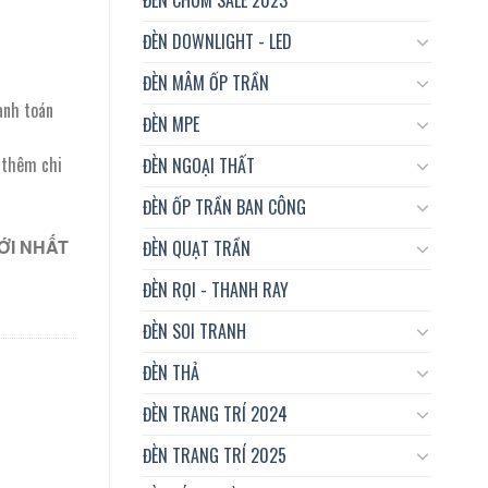
ĐÈN DOWNLIGHT - LED
ĐÈN MÂM ỐP TRẦN
anh toán
ĐÈN MPE
t thêm chi
ĐÈN NGOẠI THẤT
ĐÈN ỐP TRẦN BAN CÔNG
ỚI NHẤT
ĐÈN QUẠT TRẦN
ĐÈN RỌI - THANH RAY
ĐÈN SOI TRANH
ĐÈN THẢ
ĐÈN TRANG TRÍ 2024
ĐÈN TRANG TRÍ 2025