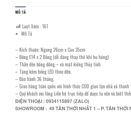
MÔ TẢ
Lượt Xem :
161
Mô Tả
– Kích thước: Ngang 26cm x Cao 35cm
– Bóng E14 x 2 Bóng (dễ dàng thay thế khi hư hỏng)
– Thân đèn bằng đồng – và mặt kiếng thủy tinh
– Tặng kèm bóng LED theo đèn.
– Bảo hành 36 tháng.
– Giao hàng toàn quốc với hình thức COD giao tận nhà và thanh
– Quý khách vui lòng Liên hệ trực tiếp để được tư vấn và biết th
ĐIỆN THOẠI : 0934115897 (ZALO)
SHOWROOM : 49 TÂN THỚI NHẤT 1 – P. TÂN THỚI 