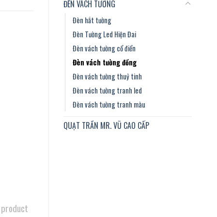
ĐÈN VÁCH TƯỜNG
Đèn hắt tường
Đèn Tường Led Hiện Đai
Đèn vách tường cổ điển
Đèn vách tường đồng
Đèn vách tường thuỷ tinh
Đèn vách tường tranh led
Đèn vách tường tranh màu
QUẠT TRẦN MR. VŨ CAO CẤP
 product