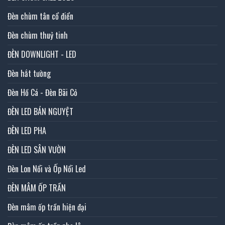
Đèn chùm tân cổ điển
Đèn chùm thuỷ tinh
ĐÈN DOWNLIGHT - LED
Đèn hắt tường
Đèn Hồ Cá - Đèn Bãi Cỏ
ĐÈN LED BÁN NGUYỆT
ĐÈN LED PHA
ĐÈN LED SÂN VƯỜN
Đèn Lon Nổi và Ốp Nổi Led
ĐÈN MÂM ỐP TRẦN
Đèn mâm ốp trần hiện đại