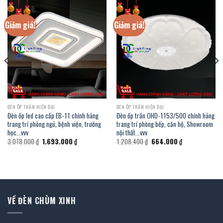
Giảm giá!
Giảm giá!
ĐÈN ỐP TRẦN HIỆN ĐẠI
ĐÈN ỐP TRẦN HIỆN ĐẠI
Đèn ốp led cao cấp EB-11 chính hãng
Đèn ốp trần OHD-1153/500 chính hãng
trang trí phòng ngủ, bệnh viện, trường
trang trí phòng bếp, căn hộ, Showroom
học…vvv
nội thất…vvv
Giá
Giá
Giá
Giá
3.078.000
₫
1.693.000
₫
1.208.400
₫
664.000
₫
gốc
hiện
gốc
hiện
là:
tại
là:
tại
3.078.000 ₫.
là:
1.208.400 ₫.
là:
1.693.000 ₫.
664.000 ₫.
VỀ ĐÈN CHÙM XINH