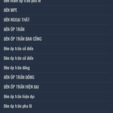
Đèn mâm ốp trần pha lê
ĐÈN MPE
ĐÈN NGOẠI THẤT
ĐÈN ỐP TRẦN
ĐÈN ỐP TRẦN BAN CÔNG
Đèn ốp trần cổ điển
Đèn ốp trần cổ điển
Đèn ốp trần đồng
ĐÈN ỐP TRẦN ĐỒNG
ĐÈN ỐP TRẦN HIỆN ĐẠI
Đèn ốp trần hiện đại
Đèn ốp trần pha lê