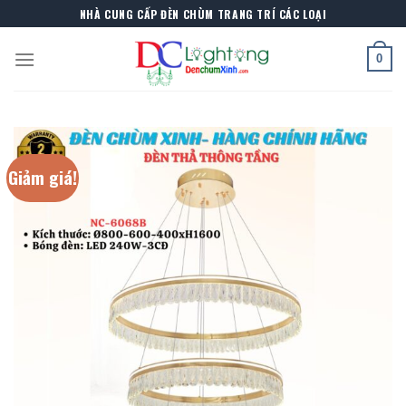
Skip
NHÀ CUNG CẤP ĐÈN CHÙM TRANG TRÍ CÁC LOẠI
to
content
0
Giảm giá!