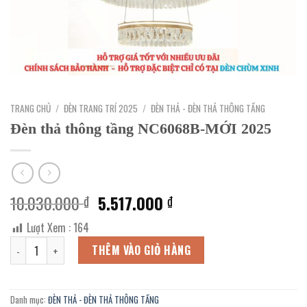
TRANG CHỦ
/
ĐÈN TRANG TRÍ 2025
/
ĐÈN THẢ - ĐÈN THẢ THÔNG TẦNG
Đèn thả thông tầng NC6068B-MỚI 2025
Giá
Giá
10.030.000
5.517.000
₫
₫
gốc
hiện
Lượt Xem :
164
là:
tại
Đèn thả thông tầng NC6068B-MỚI 2025 số lượng
10.030.000 ₫.
là:
THÊM VÀO GIỎ HÀNG
5.517.000 ₫.
Danh mục:
ĐÈN THẢ - ĐÈN THẢ THÔNG TẦNG