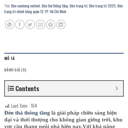
Thẻ:
Đèn namlong netviet
,
Đèn thả thông tầng
,
Đèn trang trí
,
Đèn trang trí 2025
,
Đèn
trang trí chính hãng quận 12-TP. Hồ Chí Minh
MÔ TẢ
ĐÁNH GIÁ (0)
Contents
Lượt Xem :
164
Đèn
thả
thông
tầng
là giải pháp chiếu sáng hiện
đại và thời thượng cho không gian giếng trời, khu
vực cầu thang ngôi nhà hiện nay.Với khả năng