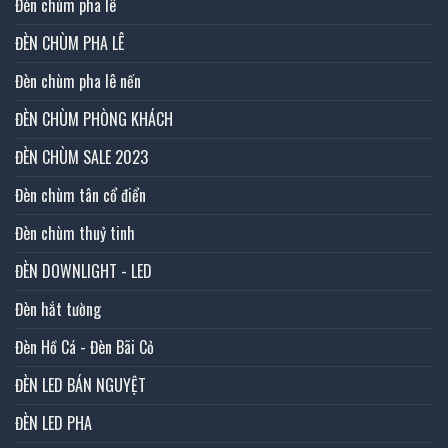
Đèn chùm pha lê
ĐÈN CHÙM PHA LÊ
Đèn chùm pha lê nến
ĐÈN CHÙM PHÒNG KHÁCH
ĐÈN CHÙM SALE 2023
Đèn chùm tân cổ điển
Đèn chùm thuỷ tinh
ĐÈN DOWNLIGHT - LED
Đèn hắt tường
Đèn Hồ Cá - Đèn Bãi Cỏ
ĐÈN LED BÁN NGUYỆT
ĐÈN LED PHA