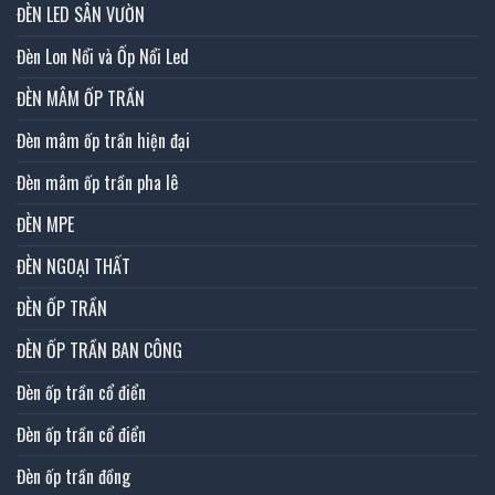
ĐÈN LED SÂN VƯỜN
Đèn Lon Nổi và Ốp Nổi Led
ĐÈN MÂM ỐP TRẦN
Đèn mâm ốp trần hiện đại
Đèn mâm ốp trần pha lê
ĐÈN MPE
ĐÈN NGOẠI THẤT
ĐÈN ỐP TRẦN
ĐÈN ỐP TRẦN BAN CÔNG
Đèn ốp trần cổ điển
Đèn ốp trần cổ điển
Đèn ốp trần đồng