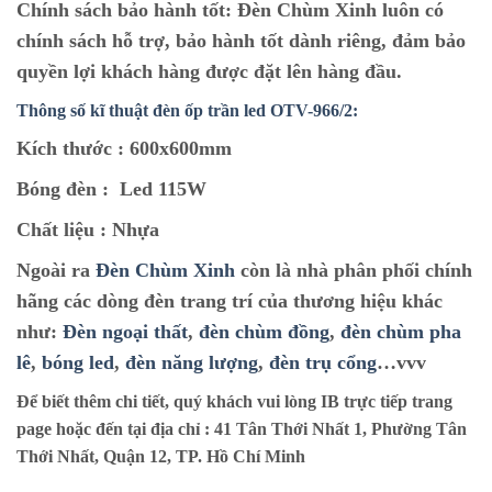
Chính sách bảo hành tốt:
Đèn Chùm Xinh luôn có
chính sách hỗ trợ, bảo hành tốt dành riêng, đảm bảo
quyền lợi khách hàng được đặt lên hàng đầu.
Thông số kĩ thuật
đèn ốp trần led OTV-966/2
:
Kích thước :
600x600mm
Bóng đèn :
Led 115W
Chất liệu :
Nhựa
Ngoài ra
Đèn Chùm Xinh
còn là nhà phân phối chính
hãng các dòng đèn trang trí của thương hiệu khác
như:
Đèn ngoại thất
,
đèn chùm đồng
,
đèn chùm pha
lê
,
bóng led
,
đèn năng lượng
,
đèn trụ cổng
…vvv
Để biết thêm chi tiết, quý khách vui lòng IB trực tiếp trang
page hoặc đến tại địa chỉ :
41 Tân Thới Nhất 1, Phường Tân
Thới Nhất, Quận 12, TP. Hồ Chí Minh