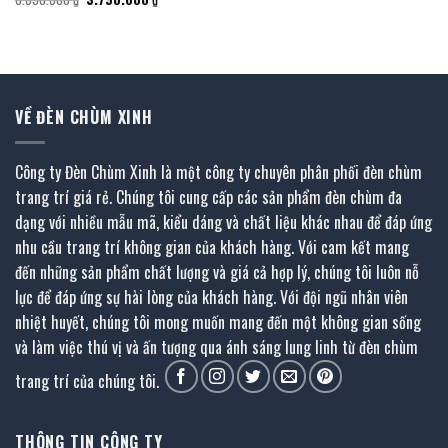
là:
tại
gốc
hiện
2.217.600 ₫.
là:
là:
tại
1.219.000 ₫.
6.890.000 ₫.
là:
.
3.790.000 ₫.
VỀ ĐÈN CHÙM XINH
Công ty Đèn Chùm Xinh là một công ty chuyên phân phối đèn chùm
trang trí giá rẻ. Chúng tôi cung cấp các sản phẩm đèn chùm đa
dạng với nhiều mẫu mã, kiểu dáng và chất liệu khác nhau để đáp ứng
nhu cầu trang trí không gian của khách hàng. Với cam kết mang
đến những sản phẩm chất lượng và giá cả hợp lý, chúng tôi luôn nỗ
lực để đáp ứng sự hài lòng của khách hàng. Với đội ngũ nhân viên
nhiệt huyết, chúng tôi mong muốn mang đến một không gian sống
và làm việc thú vị và ấn tượng qua ánh sáng lung linh từ đèn chùm
trang trí của chúng tôi.
THÔNG TIN CÔNG TY