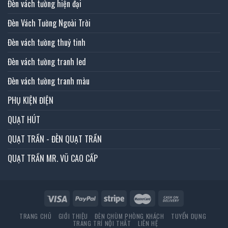
Đèn vách tường hiện đại
Đèn Vách Tường Ngoài Trời
Đèn vách tường thuỷ tinh
Đèn vách tường tranh led
Đèn vách tường tranh màu
PHỤ KIỆN ĐIỆN
QUẠT HÚT
QUẠT TRẦN - ĐÈN QUẠT TRẦN
QUẠT TRẦN MR. VŨ CAO CẤP
TRANG CHỦ
GIỚI THIỆU
ĐÈN CHÙM PHÒNG KHÁCH
TUYỂN DỤNG
TRANG TRÍ NỘI THẤT
LIÊN HỆ