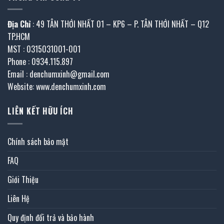
Địa Chỉ
: 49 TÂN THỚI NHẤT 01 – KP6 – P. TÂN THỚI NHẤT – Q12
TP.HCM
MST : 0315031001-001
Phone : 0934.115.897
Email : denchumxinh@gmail.com
Website: www.denchumxinh.com
LIÊN KẾT HỮU ÍCH
Chính sách bảo mật
FAQ
Giới Thiệu
Liên Hệ
Quy định đổi trả và bảo hành