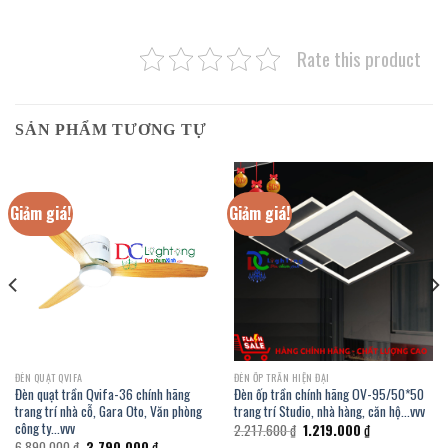
Rate this product
SẢN PHẨM TƯƠNG TỰ
Giảm giá!
Giảm giá!
ĐÈN QUẠT QVIFA
ĐÈN ỐP TRẦN HIỆN ĐẠI
Đèn quạt trần Qvifa-36 chính hãng
Đèn ốp trần chính hãng OV-95/50*50
trang trí nhà cỗ, Gara Oto, Văn phòng
trang trí Studio, nhà hàng, căn hộ…vvv
công ty…vvv
Giá
Giá
2.217.600
₫
1.219.000
₫
gốc
hiện
Giá
Giá
6.890.000
₫
3.790.000
₫