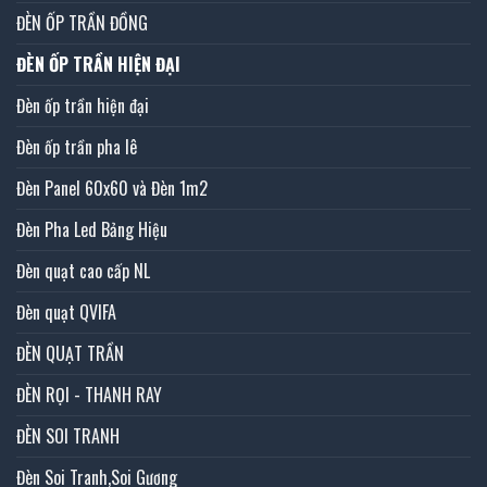
ĐÈN ỐP TRẦN ĐỒNG
ĐÈN ỐP TRẦN HIỆN ĐẠI
Đèn ốp trần hiện đại
Đèn ốp trần pha lê
Đèn Panel 60x60 và Đèn 1m2
Đèn Pha Led Bảng Hiệu
Đèn quạt cao cấp NL
Đèn quạt QVIFA
ĐÈN QUẠT TRẦN
ĐÈN RỌI - THANH RAY
ĐÈN SOI TRANH
Đèn Soi Tranh,Soi Gương