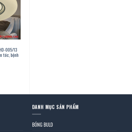
 OHD-005/13
on tóc, bệnh
iá
iện
ại
à:
53.000 ₫.
DANH MỤC SẢN PHẨM
BÓNG BULD