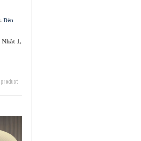
ư:
Đèn
 Nhất 1,
 product