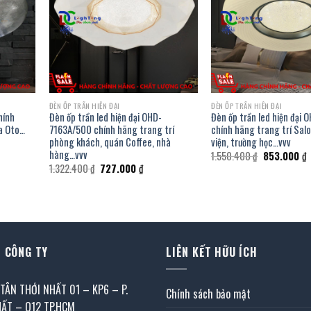
ĐÈN ỐP TRẦN HIỆN ĐẠI
ĐÈN ỐP TRẦN HIỆN ĐẠI
hính
Đèn ốp trần led hiện đại OHD-
Đèn ốp trần led hiện đại
ra Oto…
7163A/500 chính hãng trang trí
chính hãng trang trí Sal
phòng khách, quán Coffee, nhà
viện, trường học…vvv
hàng…vvv
Giá
G
1.550.400
₫
853.000
₫
gốc
h
Giá
Giá
1.322.400
₫
727.000
₫
là:
t
gốc
hiện
1.550.400 ₫.
l
là:
tại
000 ₫.
8
1.322.400 ₫.
là:
727.000 ₫.
 CÔNG TY
LIÊN KẾT HỮU ÍCH
 TÂN THỚI NHẤT 01 – KP6 – P.
Chính sách bảo mật
HẤT – Q12 TP.HCM