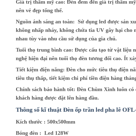
Giá trị thẩm mỹ cao:
Đèn đem đến giá trị thẩm mỹ c
nên vẻ đẹp tổng thể.
Nguồn ánh sáng an toàn:
Sử dụng led được sản xu
không nhấp nháy, không chứa tia UV gây hại cho m
nhau tùy vào nhu cầu sử dụng của gia chủ.
Tuổi thọ trung bình cao:
Được cấu tạo từ vật liệu n
nghệ hiện đại nên tuổi thọ đèn tương đối cao. Ít xả
Tiết kiệm điện năng:
Đèn cho mức tiêu thụ điện nă
tiêu thụ thấp, tiết kiệm chi phí tiền điện hàng thán
Chính sách bảo hành tốt:
Đèn Chùm Xinh luôn có ch
khách hàng được đặt lên hàng đầu.
Thông số kĩ thuật Đèn ốp trần led pha lê OF
Kích thước :
500x500mm
Bóng đèn :
Led 128W