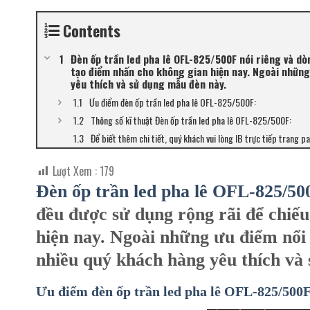
Contents
Đèn ốp trần led pha lê OFL-825/500F nói riêng và dò
tạo điểm nhấn cho không gian hiện nay. Ngoài những 
yêu thích và sử dụng mẫu đèn này.
Ưu điểm đèn ốp trần led pha lê OFL-825/500F:
Thông số kĩ thuật Đèn ốp trần led pha lê OFL-825/500F:
Để biết thêm chi tiết, quý khách vui lòng IB trực tiếp trang p
Lượt Xem :
179
Đèn ốp trần led pha lê OFL-825/50
đều được sử dụng rộng rãi để chiếu
hiện nay. Ngoài những ưu điểm nổi b
nhiều quý khách hàng yêu thích và
Ưu điểm đèn ốp trần led pha lê OFL-825/500