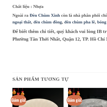
Chất liệu :
Nhựa
Ngoài ra
Đèn Chùm Xinh
còn là nhà phân phối ch
ngoại thất
,
đèn chùm đồng
,
đèn chùm pha lê
,
bóng
Để biết thêm chi tiết, quý khách vui lòng IB tr
Phường Tân Thới Nhất, Quận 12, TP. Hồ Chí
SẢN PHẨM TƯƠNG TỰ
Giảm giá!
Giảm giá!