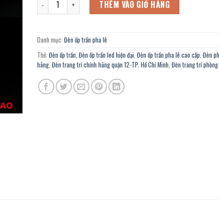
4.276.800 ₫.
là:
THÊM VÀO GIỎ HÀNG
2.352.000 ₫.
Danh mục:
Đèn ốp trần pha lê
Thẻ:
Đèn ốp trần
,
Đèn ốp trần led hiện đại
,
Đèn ốp trần pha lê cao cấp
,
Đèn ph
hãng
,
Đèn trang trí chính hãng quận 12-TP. Hồ Chí Minh
,
Đèn trang trí phòn