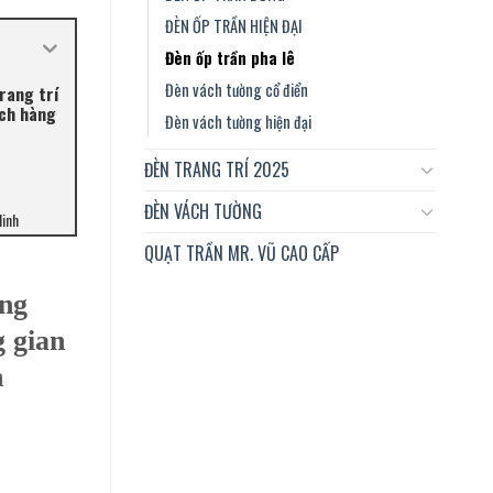
ĐÈN ỐP TRẦN HIỆN ĐẠI
Đèn ốp trần pha lê
Đèn vách tường cổ điển
rang trí
ách hàng
Đèn vách tường hiện đại
ĐÈN TRANG TRÍ 2025
ĐÈN VÁCH TƯỜNG
Minh
QUẠT TRẦN MR. VŨ CAO CẤP
ung
g gian
n