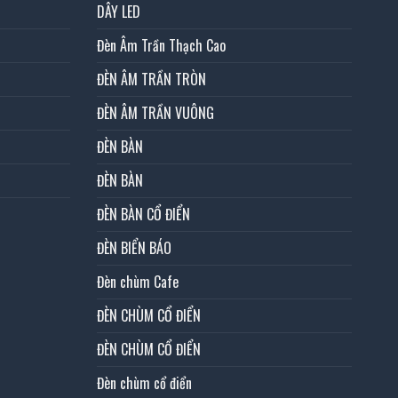
DÂY LED
Đèn Âm Trần Thạch Cao
ĐÈN ÂM TRẦN TRÒN
ĐÈN ÂM TRẦN VUÔNG
ĐÈN BÀN
ĐÈN BÀN
ĐÈN BÀN CỔ ĐIỂN
ĐÈN BIỂN BÁO
Đèn chùm Cafe
ĐÈN CHÙM CỔ ĐIỂN
ĐÈN CHÙM CỔ ĐIỂN
Đèn chùm cổ điển