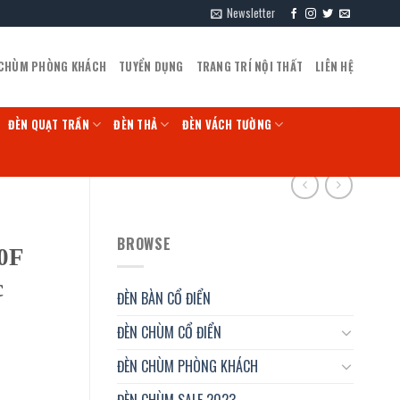
Newsletter
 CHÙM PHÒNG KHÁCH
TUYỂN DỤNG
TRANG TRÍ NỘI THẤT
LIÊN HỆ
ĐÈN QUẠT TRẦN
ĐÈN THẢ
ĐÈN VÁCH TƯỜNG
BROWSE
00F
c
ĐÈN BÀN CỔ ĐIỂN
ĐÈN CHÙM CỔ ĐIỂN
ĐÈN CHÙM PHÒNG KHÁCH
ĐÈN CHÙM SALE 2023
alon tóc số lượng