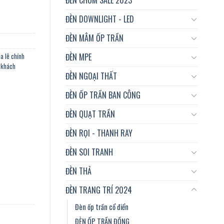
ĐÈN DOWNLIGHT - LED
ĐÈN MÂM ỐP TRẦN
ĐÈN MPE
a lê chính
g khách
ĐÈN NGOẠI THẤT
ĐÈN ỐP TRẦN BAN CÔNG
ĐÈN QUẠT TRẦN
ĐÈN RỌI - THANH RAY
ĐÈN SOI TRANH
ĐÈN THẢ
ĐÈN TRANG TRÍ 2024
Đèn ốp trần cổ điển
ĐÈN ỐP TRẦN ĐỒNG