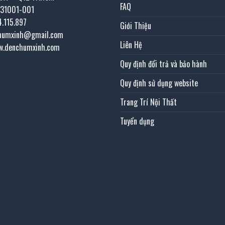
FAQ
031001-001
4.115.897
Giới Thiệu
chumxinh@gmail.com
Liên Hệ
w.denchumxinh.com
Quy định đổi trả và bảo hành
Quy định sử dụng website
Trang Trí Nội Thất
Tuyển dụng