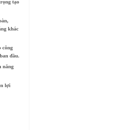
trọng tạo
oàn,
áng khác
o công
 ban đầu.
n năng
n lợi