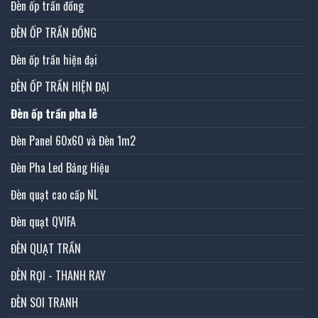
Đèn ốp trần đồng
ĐÈN ỐP TRẦN ĐỒNG
Đèn ốp trần hiện đại
ĐÈN ỐP TRẦN HIỆN ĐẠI
Đèn ốp trần pha lê
Đèn Panel 60x60 và Đèn 1m2
Đèn Pha Led Bảng Hiệu
Đèn quạt cao cấp NL
Đèn quạt QVIFA
ĐÈN QUẠT TRẦN
ĐÈN RỌI - THANH RAY
ĐÈN SOI TRANH