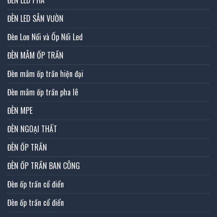
ĐÈN LED SÂN VƯỜN
Đèn Lon Nổi và Ốp Nổi Led
ĐÈN MÂM ỐP TRẦN
Đèn mâm ốp trần hiện đại
Đèn mâm ốp trần pha lê
ĐÈN MPE
ĐÈN NGOẠI THẤT
ĐÈN ỐP TRẦN
ĐÈN ỐP TRẦN BAN CÔNG
Đèn ốp trần cổ điển
Đèn ốp trần cổ điển