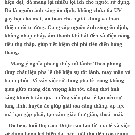
hiện đại, đã mang lại nhiều lợi ích cho người sử dụng.
Đó là nguồn ánh sáng ổn định, không chứa tia UV
gây hại cho mắt, an toàn cho người dùng và thân
thiện môi trường. Cung cấp nguồn ánh sáng ổn định,
không nhấp nháy, âm thanh khi bật đèn và điện năng
tiêu thụ thấp, giúp tiết kiệm chi phí tiền điện hàng
tháng.
– Mang ý nghĩa phong thủy tốt lành:
Theo phong
thủy chất liệu pha lê thể hiện sự tốt lành, may mắn và
hạnh phúc. Vì vậy việc sử dụng pha lê trong không
gian giúp mang đến vượng khí tốt, đồng thời ánh
sáng khuếch tán qua những viên pha lê tạo nên sự
lung linh, huyền ảo giúp giải tỏa căng thẳng, áp lực
mà bạn gặp phải, tạo cảm giác thư giãn, thoải mái.
–
Độ bền, tuổi thọ cao:
Được cấu tạo từ pha lê và việc
sử dụng bóng led hiện đại nên tuổi thọ đèn cao trung