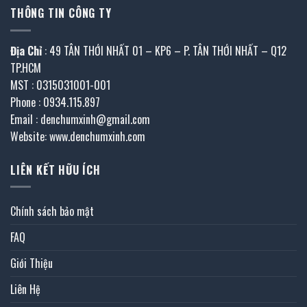
THÔNG TIN CÔNG TY
Địa Chỉ
: 49 TÂN THỚI NHẤT 01 – KP6 – P. TÂN THỚI NHẤT – Q12
TP.HCM
MST : 0315031001-001
Phone : 0934.115.897
Email : denchumxinh@gmail.com
Website: www.denchumxinh.com
LIÊN KẾT HỮU ÍCH
Chính sách bảo mật
FAQ
Giới Thiệu
Liên Hệ