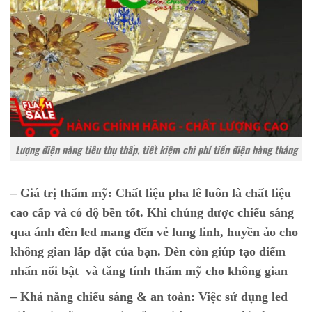
Lượng điện năng tiêu thụ thấp, tiết kiệm chi phí tiền điện hàng tháng
– Giá trị thẩm mỹ:
Chất liệu pha lê luôn là chất liệu
cao cấp và có độ bền tốt. Khi chúng được chiếu sáng
qua ánh đèn led mang đến vẻ lung linh, huyền ảo cho
không gian lắp đặt của bạn. Đèn còn giúp tạo điểm
nhấn nổi bật và tăng tính thẩm mỹ cho không gian
– Khả năng chiếu sáng & an toàn:
Việc sử dụng led