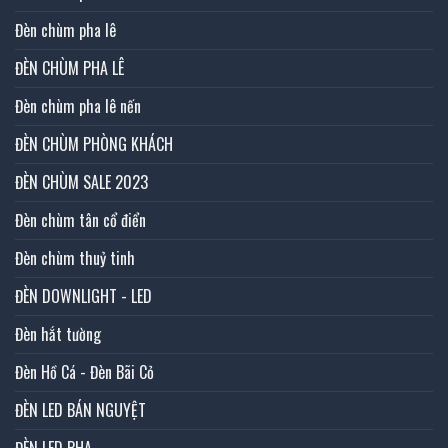
Đèn chùm pha lê
ĐÈN CHÙM PHA LÊ
Đèn chùm pha lê nến
ĐÈN CHÙM PHÒNG KHÁCH
ĐÈN CHÙM SALE 2023
Đèn chùm tân cổ điển
Đèn chùm thuỷ tinh
ĐÈN DOWNLIGHT - LED
Đèn hắt tường
Đèn Hồ Cá - Đèn Bãi Cỏ
ĐÈN LED BÁN NGUYỆT
ĐÈN LED PHA