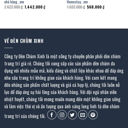
nhà hàng…vvv
Homestay…vvv
Giá
Giá
Giá
Giá
2.622.000
₫
1.442.000
₫
1.032.000
₫
568.000
₫
gốc
hiện
gốc
hiện
là:
tại
là:
tại
2.622.000 ₫.
là:
1.032.000 ₫.
là:
.
1.442.000 ₫.
568.000 ₫.
VỀ ĐÈN CHÙM XINH
Công ty Đèn Chùm Xinh là một công ty chuyên phân phối đèn chùm
trang trí giá rẻ. Chúng tôi cung cấp các sản phẩm đèn chùm đa
dạng với nhiều mẫu mã, kiểu dáng và chất liệu khác nhau để đáp ứng
nhu cầu trang trí không gian của khách hàng. Với cam kết mang
đến những sản phẩm chất lượng và giá cả hợp lý, chúng tôi luôn nỗ
lực để đáp ứng sự hài lòng của khách hàng. Với đội ngũ nhân viên
nhiệt huyết, chúng tôi mong muốn mang đến một không gian sống
và làm việc thú vị và ấn tượng qua ánh sáng lung linh từ đèn chùm
trang trí của chúng tôi.