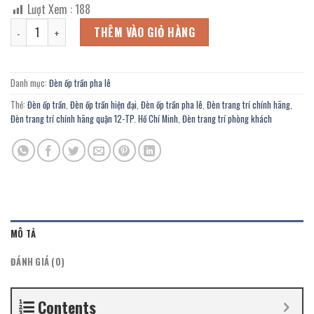
gốc
hiện
Lượt Xem :
188
là:
tại
Đèn ốp trần led hiện đại OFL-035/500F trang trí Spa, thẩm mỹ viện s
4.276.800 ₫.
là:
THÊM VÀO GIỎ HÀNG
2.352.000 ₫.
Danh mục:
Đèn ốp trần pha lê
Thẻ:
Đèn ốp trần
,
Đèn ốp trần hiện đại
,
Đèn ốp trần pha lê
,
Đèn trang trí chính hãng
,
Đèn trang trí chính hãng quận 12-TP. Hồ Chí Minh
,
Đèn trang trí phòng khách
MÔ TẢ
ĐÁNH GIÁ (0)
Contents