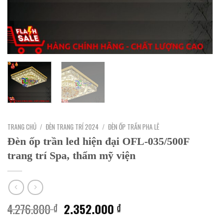
TRANG CHỦ
/
ĐÈN TRANG TRÍ 2024
/
ĐÈN ỐP TRẦN PHA LÊ
Đèn ốp trần led hiện đại OFL-035/500F
trang trí Spa, thẩm mỹ viện
Giá
Giá
4.276.800
2.352.000
₫
₫