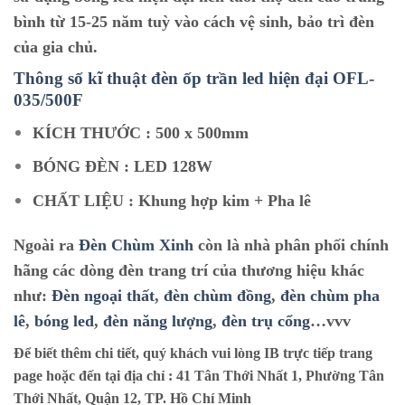
bình từ 15-25 năm tuỳ vào cách vệ sinh, bảo trì đèn
của gia chủ.
Thông số kĩ thuật đèn ốp trần led hiện đại O
FL-
035/500F
KÍCH THƯỚC : 500 x 500mm
BÓNG ĐÈN : LED 128W
CHẤT LIỆU : Khung hợp kim + Pha lê
Ngoài ra
Đèn Chùm Xinh
còn là nhà phân phối chính
hãng các dòng đèn trang trí của thương hiệu khác
như:
Đèn ngoại thất
,
đèn chùm đồng
,
đèn chùm pha
lê
,
bóng led
,
đèn năng lượng
,
đèn trụ cổng
…vvv
Để biết thêm chi tiết, quý khách vui lòng IB trực tiếp trang
page hoặc đến tại địa chỉ :
41 Tân Thới Nhất 1, Phường Tân
Thới Nhất, Quận 12, TP. Hồ Chí Minh