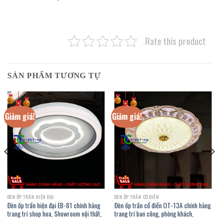
Rate this product
SẢN PHẨM TƯƠNG TỰ
Giảm giá!
Giảm giá!
ĐÈN ỐP TRẦN HIỆN ĐẠI
ĐÈN ỐP TRẦN CỔ ĐIỂN
Đèn ốp trần hiện đại EB-81 chính hãng
Đèn ốp trần cổ điển OT-13A chính hãng
trang trí shop hoa, Showroom nội thất,
trang trí ban công, phòng khách,