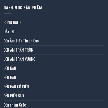
DANH MỤC SẢN PHẨM
BÓNG BULD
DÂY LED
Đèn Âm Trần Thạch Cao
ĐÈN ÂM TRẦN TRÒN
ĐÈN ÂM TRẦN VUÔNG
ĐÈN BÀN
ĐÈN BÀN
ĐÈN BÀN CỔ ĐIỂN
ĐÈN BIỂN BÁO
Đèn chùm Cafe