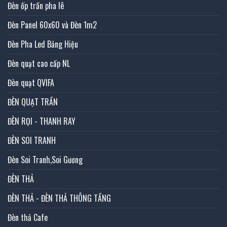
Đèn ốp trần pha lê
Đèn Panel 60x60 và Đèn 1m2
Đèn Pha Led Bảng Hiệu
Đèn quạt cao cấp NL
Đèn quạt QVIFA
ĐÈN QUẠT TRẦN
ĐÈN RỌI - THANH RAY
ĐÈN SOI TRANH
Đèn Soi Tranh,Soi Gương
ĐÈN THẢ
ĐÈN THẢ - ĐÈN THẢ THÔNG TẦNG
Đèn thả Cafe