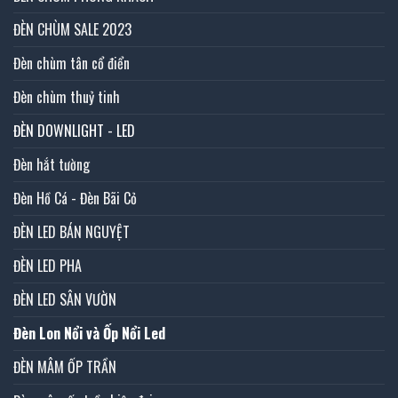
ĐÈN CHÙM SALE 2023
Đèn chùm tân cổ điển
Đèn chùm thuỷ tinh
ĐÈN DOWNLIGHT - LED
Đèn hắt tường
Đèn Hồ Cá - Đèn Bãi Cỏ
ĐÈN LED BÁN NGUYỆT
ĐÈN LED PHA
ĐÈN LED SÂN VƯỜN
Đèn Lon Nổi và Ốp Nổi Led
ĐÈN MÂM ỐP TRẦN