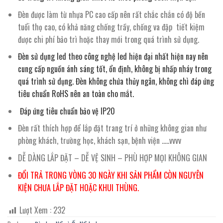
Đèn được làm từ nhựa PC cao cấp nên rất chắc chắn có độ bền
tuổi thọ cao, có khả năng chống trầy, chống va đập tiết kiệm
được chi phí bảo trì hoặc thay mới trong quá trình sử dụng.
Đèn sử dụng led theo công nghệ led hiện đại nhất hiện nay nên
cung cấp nguồn ánh sáng tốt, ổn định, không bị nhấp nháy trong
quá trình sử dụng. Đèn k
hông chứa thủy ngân, không chì đáp ứng
tiêu chuẩn RoHS nên an toàn cho mắt.
Đáp ứng tiêu chuẩn bảo vệ IP20
Đèn rất thích hợp để lắp đặt trang trí ở những không gian như
phòng khách, trường học, khách sạn, bệnh viện …..vvvv
DỄ DÀNG LẮP ĐẶT – DỄ VỆ SINH – PHÙ HỢP MỌI KHÔNG GIAN
ĐỔI TRẢ TRONG VÒNG 30 NGÀY KHI SẢN PHẨM CÒN NGUYÊN
KIỆN CHƯA LẮP ĐẶT HOẶC KHUI THÙNG.
Lượt Xem :
232