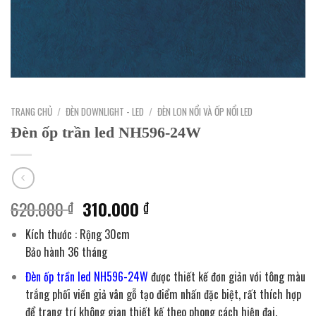
TRANG CHỦ
/
ĐÈN DOWNLIGHT - LED
/
ĐÈN LON NỔI VÀ ỐP NỔI LED
Đèn ốp trần led NH596-24W
Giá
Giá
620.000
310.000
₫
₫
gốc
hiện
Kích thước : Rộng 30cm
là:
tại
Bảo hành 36 tháng
620.000 ₫.
là:
310.000 ₫.
Đèn ốp trần led NH596-24W
được thiết kế đơn giản với tông màu
trắng phối viền giả vân gỗ tạo điểm nhấn đặc biệt, rất thích hợp
để trang trí không gian thiết kế theo phong cách hiện đại.