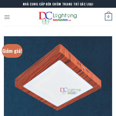
Skip
NHÀ CUNG CẤP ĐÈN CHÙM TRANG TRÍ CÁC LOẠI
to
content
0
Giảm giá!