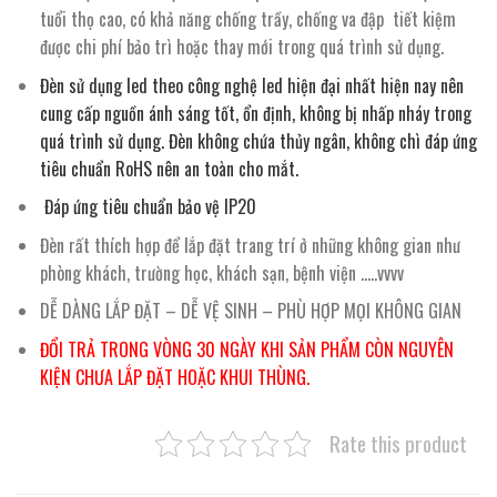
tuổi thọ cao, có khả năng chống trầy, chống va đập tiết kiệm
được chi phí bảo trì hoặc thay mới trong quá trình sử dụng.
Đèn sử dụng led theo công nghệ led hiện đại nhất hiện nay nên
cung cấp nguồn ánh sáng tốt, ổn định, không bị nhấp nháy trong
quá trình sử dụng. Đèn k
hông chứa thủy ngân, không chì đáp ứng
tiêu chuẩn RoHS nên an toàn cho mắt.
Đáp ứng tiêu chuẩn bảo vệ IP20
Đèn rất thích hợp để lắp đặt trang trí ở những không gian như
phòng khách, trường học, khách sạn, bệnh viện …..vvvv
DỄ DÀNG LẮP ĐẶT – DỄ VỆ SINH – PHÙ HỢP MỌI KHÔNG GIAN
ĐỔI TRẢ TRONG VÒNG 30 NGÀY KHI SẢN PHẨM CÒN NGUYÊN
KIỆN CHƯA LẮP ĐẶT HOẶC KHUI THÙNG.
Rate this product