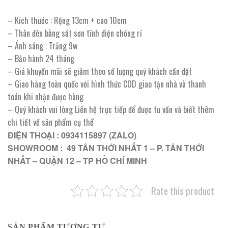
– Kích thước : Rộng 13cm + cao 10cm
– Thân đèn bằng sắt sơn tĩnh điện chống rỉ
– Ánh sáng : Trắng 9w
– Bảo hành 24 tháng
– Giá khuyến mãi sẽ giảm theo số lượng quý khách cần đặt
– Giao hàng toàn quốc với hình thức COD giao tận nhà và thanh
toán khi nhận được hàng
– Quý khách vui lòng Liên hệ trực tiếp để được tư vấn và biết thêm
chi tiết về sản phẩm cụ thể
ĐIỆN THOẠI : 0934115897 (ZALO)
SHOWROOM : 49 TÂN THỚI NHẤT 1 – P. TÂN THỚI
NHẤT – QUẬN 12 – TP HỒ CHÍ MINH
Rate this product
SẢN PHẨM TƯƠNG TỰ