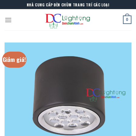
Skip
NHÀ CUNG CẤP ĐÈN CHÙM TRANG TRÍ CÁC LOẠI
to
content
0
Giảm giá!