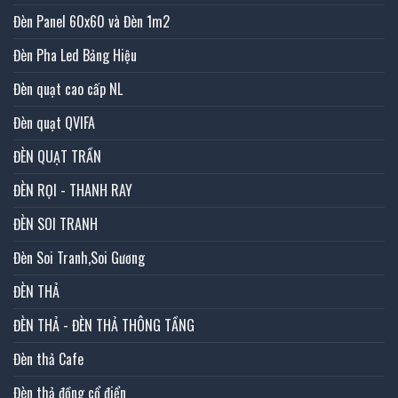
Đèn Panel 60x60 và Đèn 1m2
Đèn Pha Led Bảng Hiệu
Đèn quạt cao cấp NL
Đèn quạt QVIFA
ĐÈN QUẠT TRẦN
ĐÈN RỌI - THANH RAY
ĐÈN SOI TRANH
Đèn Soi Tranh,Soi Gương
ĐÈN THẢ
ĐÈN THẢ - ĐÈN THẢ THÔNG TẦNG
Đèn thả Cafe
Đèn thả đồng cổ điển