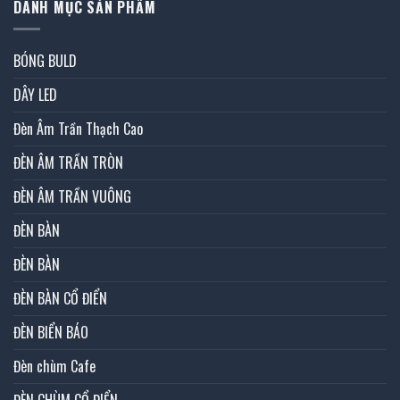
DANH MỤC SẢN PHẨM
BÓNG BULD
DÂY LED
Đèn Âm Trần Thạch Cao
ĐÈN ÂM TRẦN TRÒN
ĐÈN ÂM TRẦN VUÔNG
ĐÈN BÀN
ĐÈN BÀN
ĐÈN BÀN CỔ ĐIỂN
ĐÈN BIỂN BÁO
Đèn chùm Cafe