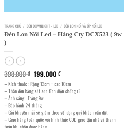
TRANG CHỦ
/
ĐÈN DOWNLIGHT - LED
/
ĐÈN LON NỔI VÀ ỐP NỔI LED
Đèn Lon Nổi Led – Hàng Cty DCX523 ( 9w
)
Giá
Giá
398.000
199.000
₫
₫
gốc
hiện
– Kích thước : Rộng 13cm + cao 10cm
là:
tại
– Thân đèn bằng sắt sơn tĩnh điện chống rỉ
398.000 ₫.
là:
– Ánh sáng : Trắng 9w
199.000 ₫.
– Bảo hành 24 tháng
– Giá khuyến mãi sẽ giảm theo số lượng quý khách cần đặt
– Giao hàng toàn quốc với hình thức COD giao tận nhà và thanh
toán khi nhận được hàng