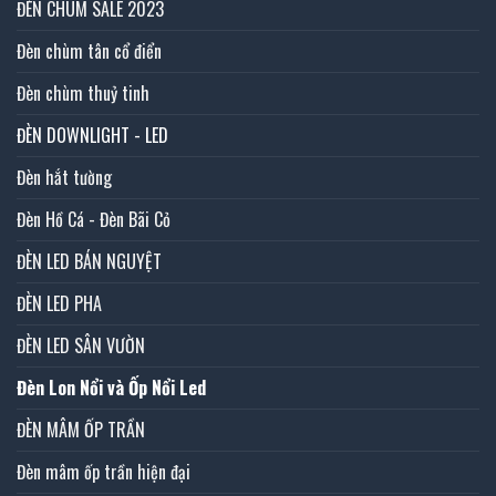
ĐÈN CHÙM SALE 2023
Đèn chùm tân cổ điển
Đèn chùm thuỷ tinh
ĐÈN DOWNLIGHT - LED
Đèn hắt tường
Đèn Hồ Cá - Đèn Bãi Cỏ
ĐÈN LED BÁN NGUYỆT
ĐÈN LED PHA
ĐÈN LED SÂN VƯỜN
Đèn Lon Nổi và Ốp Nổi Led
ĐÈN MÂM ỐP TRẦN
Đèn mâm ốp trần hiện đại