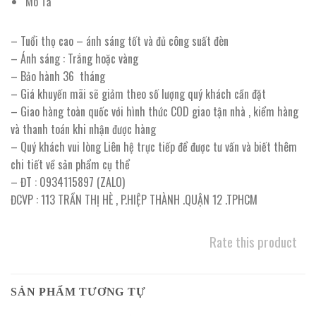
Mô Tả
– Tuổi thọ cao – ánh sáng tốt và đủ công suất đèn
– Ánh sáng : Trắng hoặc vàng
– Bảo hành 36 tháng
– Giá khuyến mãi sẽ giảm theo số lượng quý khách cần đặt
– Giao hàng toàn quốc với hình thức COD giao tận nhà , kiểm hàng
và thanh toán khi nhận được hàng
– Quý khách vui lòng Liên hệ trực tiếp để được tư vấn và biết thêm
chi tiết về sản phẩm cụ thể
– ĐT : 0934115897 (ZALO)
ĐCVP : 113 TRẦN THỊ HÈ , P.HIỆP THÀNH .QUẬN 12 .TPHCM
Rate this product
SẢN PHẨM TƯƠNG TỰ