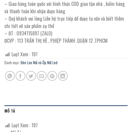
– Giao hàng toàn quốc với hình thức COD giao tận nhà , kiểm hàng
và thanh toán khi nhận được hàng
– Quý khách vui lòng Liên hệ trực tiếp để được tư vấn và biết thêm
chi tiết về sản phẩm cụ thể
– ĐT : 0934115897 (ZALO)
ĐCVP : 113 TRẦN THỊ HÈ , P.HIỆP THÀNH .QUẬN 12 .TPHCM
Lượt Xem :
197
Danh mục:
Đèn Lon Nổi và Ốp Nổi Led
MÔ TẢ
Lượt Xem :
197