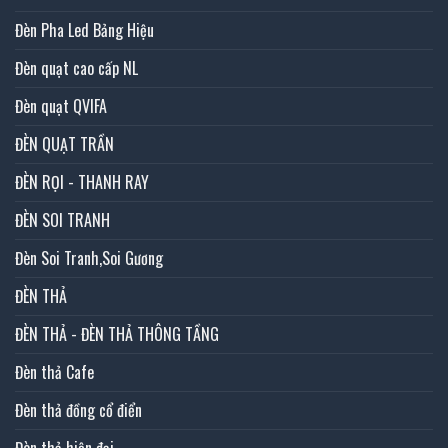
Đèn Pha Led Bảng Hiệu
Đèn quạt cao cấp NL
Đèn quạt QVIFA
ĐÈN QUẠT TRẦN
ĐÈN RỌI - THANH RAY
ĐÈN SOI TRANH
Đèn Soi Tranh,Soi Gương
ĐÈN THẢ
ĐÈN THẢ - ĐÈN THẢ THÔNG TẦNG
Đèn thả Cafe
Đèn thả đồng cổ điển
Đèn thả hiện đại