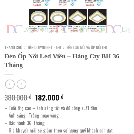
TRANG CHỦ
/
ĐÈN DOWNLIGHT - LED
/
ĐÈN LON NỔI VÀ ỐP NỔI LED
Đèn Ốp Nổi Led Viền – Hàng Cty BH 36
Tháng
Giá
Giá
380.000
182.000
₫
₫
gốc
hiện
– Tuổi thọ cao – ánh sáng tốt và đủ công suất đèn
là:
tại
– Ánh sáng : Trắng hoặc vàng
380.000 ₫.
là:
– Bảo hành 36 tháng
182.000 ₫.
– Giá khuyến mãi sẽ giảm theo số lượng quý khách cần đặt