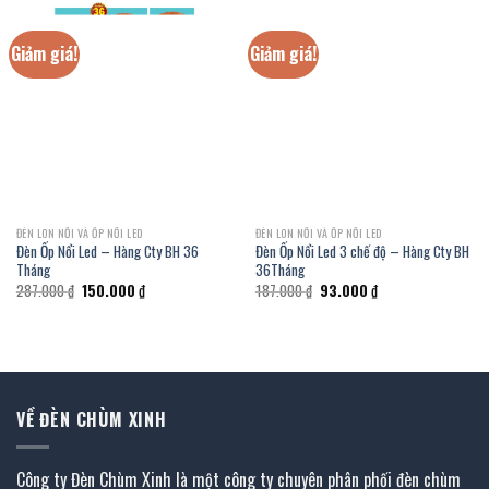
Giảm giá!
Giảm giá!
ĐÈN LON NỔI VÀ ỐP NỔI LED
ĐÈN LON NỔI VÀ ỐP NỔI LED
Đèn Ốp Nổi Led – Hàng Cty BH 36
Đèn Ốp Nổi Led 3 chế độ – Hàng Cty BH
Tháng
36Tháng
Giá
Giá
Giá
Giá
287.000
₫
150.000
₫
187.000
₫
93.000
₫
gốc
hiện
gốc
hiện
là:
tại
là:
tại
287.000 ₫.
là:
187.000 ₫.
là:
150.000 ₫.
93.000 ₫.
VỀ ĐÈN CHÙM XINH
Công ty Đèn Chùm Xinh là một công ty chuyên phân phối đèn chùm