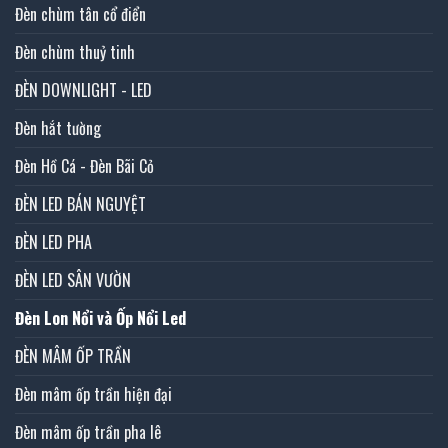
Đèn chùm tân cổ điển
Đèn chùm thuỷ tinh
ĐÈN DOWNLIGHT - LED
Đèn hắt tường
Đèn Hồ Cá - Đèn Bãi Cỏ
ĐÈN LED BÁN NGUYỆT
ĐÈN LED PHA
ĐÈN LED SÂN VƯỜN
Đèn Lon Nổi và Ốp Nổi Led
ĐÈN MÂM ỐP TRẦN
Đèn mâm ốp trần hiện đại
Đèn mâm ốp trần pha lê