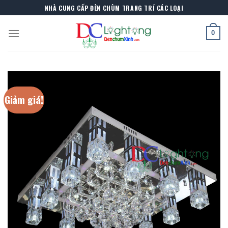
Skip
NHÀ CUNG CẤP ĐÈN CHÙM TRANG TRÍ CÁC LOẠI
to
content
0
Giảm giá!