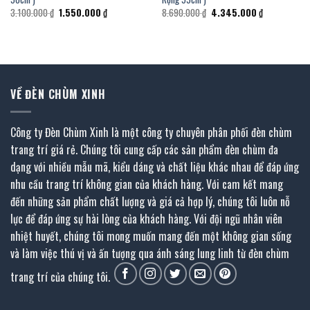
Giá
Giá
Giá
Giá
3.100.000
₫
1.550.000
₫
8.690.000
₫
4.345.000
₫
gốc
hiện
gốc
hiện
là:
tại
là:
tại
3.100.000 ₫.
là:
8.690.000 ₫.
là:
1.550.000 ₫.
4.345.000 ₫.
VỀ ĐÈN CHÙM XINH
Công ty Đèn Chùm Xinh là một công ty chuyên phân phối đèn chùm
trang trí giá rẻ. Chúng tôi cung cấp các sản phẩm đèn chùm đa
dạng với nhiều mẫu mã, kiểu dáng và chất liệu khác nhau để đáp ứng
nhu cầu trang trí không gian của khách hàng. Với cam kết mang
đến những sản phẩm chất lượng và giá cả hợp lý, chúng tôi luôn nỗ
lực để đáp ứng sự hài lòng của khách hàng. Với đội ngũ nhân viên
nhiệt huyết, chúng tôi mong muốn mang đến một không gian sống
và làm việc thú vị và ấn tượng qua ánh sáng lung linh từ đèn chùm
trang trí của chúng tôi.