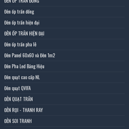
ĐÈN ỐP TRẦN ĐỒNG
Đèn ốp trần đồng
Đèn ốp trần hiện đại
ĐÈN ỐP TRẦN HIỆN ĐẠI
Đèn ốp trần pha lê
Đèn Panel 60x60 và Đèn 1m2
Đèn Pha Led Bảng Hiệu
Đèn quạt cao cấp NL
Đèn quạt QVIFA
ĐÈN QUẠT TRẦN
ĐÈN RỌI - THANH RAY
ĐÈN SOI TRANH