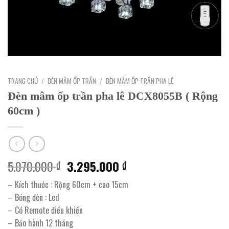
TRANG CHỦ
/
ĐÈN MÂM ỐP TRẦN
/
ĐÈN MÂM ỐP TRẦN PHA LÊ
Đèn mâm ốp trần pha lê DCX8055B ( Rộng
60cm )
Giá
Giá
5.070.000
3.295.000
₫
₫
gốc
hiện
– Kích thước : Rộng 60cm + cao 15cm
là:
tại
– Bóng đèn : Led
5.070.000 ₫.
là:
– Có Remote điều khiển
3.295.000 ₫.
– Bảo hành 12 tháng