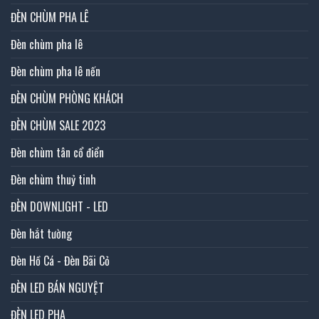
ĐÈN CHÙM PHA LÊ
Đèn chùm pha lê
Đèn chùm pha lê nến
ĐÈN CHÙM PHÒNG KHÁCH
ĐÈN CHÙM SALE 2023
Đèn chùm tân cổ điển
Đèn chùm thuỷ tinh
ĐÈN DOWNLIGHT - LED
Đèn hắt tường
Đèn Hồ Cá - Đèn Bãi Cỏ
ĐÈN LED BÁN NGUYỆT
ĐÈN LED PHA