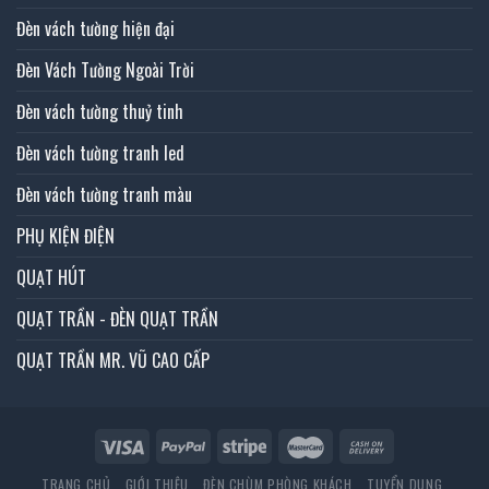
Đèn vách tường hiện đại
Đèn Vách Tường Ngoài Trời
Đèn vách tường thuỷ tinh
Đèn vách tường tranh led
Đèn vách tường tranh màu
PHỤ KIỆN ĐIỆN
QUẠT HÚT
QUẠT TRẦN - ĐÈN QUẠT TRẦN
QUẠT TRẦN MR. VŨ CAO CẤP
TRANG CHỦ
GIỚI THIỆU
ĐÈN CHÙM PHÒNG KHÁCH
TUYỂN DỤNG