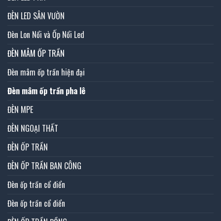
ĐÈN LED SÂN VƯỜN
Đèn Lon Nổi và Ốp Nổi Led
ĐÈN MÂM ỐP TRẦN
Đèn mâm ốp trần hiện đại
Đèn mâm ốp trần pha lê
ĐÈN MPE
ĐÈN NGOẠI THẤT
ĐÈN ỐP TRẦN
ĐÈN ỐP TRẦN BAN CÔNG
Đèn ốp trần cổ điển
Đèn ốp trần cổ điển