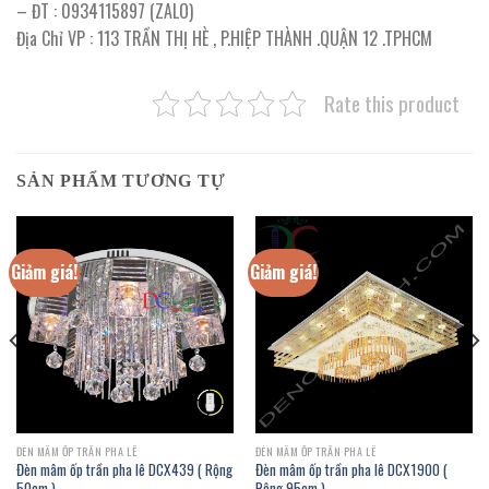
– ĐT : 0934115897 (ZALO)
Địa Chỉ VP : 113 TRẦN THỊ HÈ , P.HIỆP THÀNH .QUẬN 12 .TPHCM
Rate this product
SẢN PHẨM TƯƠNG TỰ
Giảm giá!
Giảm giá!
ĐÈN MÂM ỐP TRẦN PHA LÊ
ĐÈN MÂM ỐP TRẦN PHA LÊ
Đèn mâm ốp trần pha lê DCX439 ( Rộng
Đèn mâm ốp trần pha lê DCX1900 (
50cm )
Rộng 95cm )