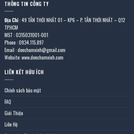
THÔNG TIN CÔNG TY
Địa Chỉ
: 49 TÂN THỚI NHẤT 01 – KP6 – P. TÂN THỚI NHẤT – Q12
TP.HCM
MST : 0315031001-001
Phone : 0934.115.897
Email : denchumxinh@gmail.com
Website: www.denchumxinh.com
LIÊN KẾT HỮU ÍCH
Chính sách bảo mật
FAQ
Giới Thiệu
Liên Hệ