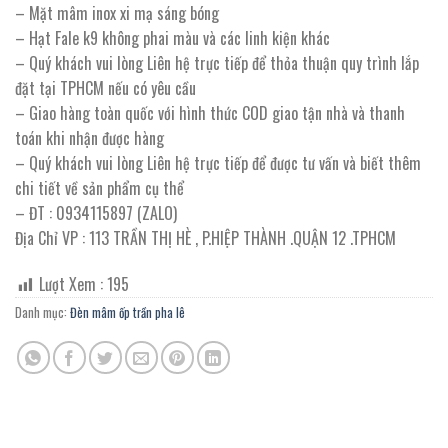
– Mặt mâm inox xi mạ sáng bóng
– Hạt Fale k9 không phai màu và các linh kiện khác
– Quý khách vui lòng Liên hệ trực tiếp để thỏa thuận quy trình lắp
đặt tại TPHCM nếu có yêu cầu
– Giao hàng toàn quốc với hình thức COD giao tận nhà và thanh
toán khi nhận được hàng
– Quý khách vui lòng Liên hệ trực tiếp để được tư vấn và biết thêm
chi tiết về sản phẩm cụ thể
– ĐT : 0934115897 (ZALO)
Địa Chỉ VP : 113 TRẦN THỊ HÈ , P.HIỆP THÀNH .QUẬN 12 .TPHCM
Lượt Xem :
195
Danh mục:
Đèn mâm ốp trần pha lê