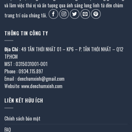
và làm việc thú vị và ấn tượng qua ánh sáng lung linh từ đèn chùm
trang trí của chúng tôi.
THÔNG TIN CÔNG TY
Địa Chỉ
: 49 TÂN THỚI NHẤT 01 – KP6 – P. TÂN THỚI NHẤT – Q12
TP.HCM
MST : 0315031001-001
Phone : 0934.115.897
Email : denchumxinh@gmail.com
Website: www.denchumxinh.com
LIÊN KẾT HỮU ÍCH
Chính sách bảo mật
FAQ