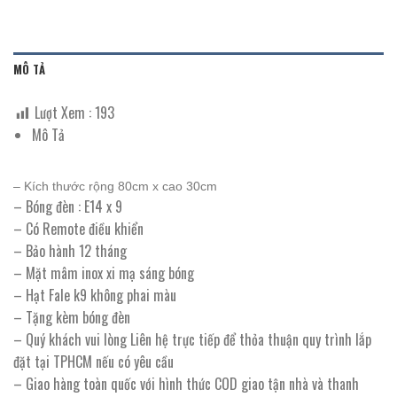
MÔ TẢ
Lượt Xem :
193
Mô Tả
– Kích thước rộng 80cm x cao 30cm
– Bóng đèn : E14 x 9
– Có Remote điều khiển
– Bảo hành 12 tháng
– Mặt mâm inox xi mạ sáng bóng
– Hạt Fale k9 không phai màu
– Tặng kèm bóng đèn
– Quý khách vui lòng Liên hệ trực tiếp để thỏa thuận quy trình lắp
đặt tại TPHCM nếu có yêu cầu
– Giao hàng toàn quốc với hình thức COD giao tận nhà và thanh