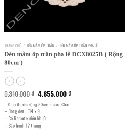
TRANG CHỦ
/
ĐÈN MÂM ỐP TRẦN
/
ĐÈN MÂM ỐP TRẦN PHA LÊ
Đèn mâm ốp trần pha lê DCX8025B ( Rộng
80cm )
Giá
Giá
9.310.000
4.655.000
₫
₫
gốc
hiện
là:
tại
– Kích thước rộng 80cm x cao 30cm
– Bóng đèn : E14 x 9
9.310.000 ₫.
là:
– Có Remote điều khiển
4.655.000 ₫.
– Bảo hành 12 tháng