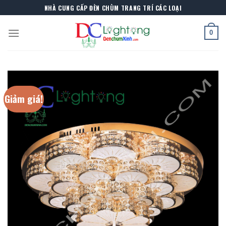
Skip
NHÀ CUNG CẤP ĐÈN CHÙM TRANG TRÍ CÁC LOẠI
to
content
0
Giảm giá!