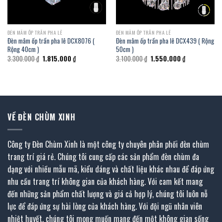
ĐÈN MÂM ỐP TRẦN PHA LÊ
ĐÈN MÂM ỐP TRẦN PHA LÊ
Đèn mâm ốp trần pha lê DCX8076 (
Đèn mâm ốp trần pha lê DCX439 ( Rộng
Rộng 40cm )
50cm )
Giá
Giá
Giá
Giá
3.300.000
₫
1.815.000
₫
3.100.000
₫
1.550.000
₫
gốc
hiện
gốc
hiện
là:
tại
là:
tại
3.300.000 ₫.
là:
3.100.000 ₫.
là:
₫.
1.815.000 ₫.
1.550.000 ₫.
VỀ ĐÈN CHÙM XINH
Công ty Đèn Chùm Xinh là một công ty chuyên phân phối đèn chùm
trang trí giá rẻ. Chúng tôi cung cấp các sản phẩm đèn chùm đa
dạng với nhiều mẫu mã, kiểu dáng và chất liệu khác nhau để đáp ứng
nhu cầu trang trí không gian của khách hàng. Với cam kết mang
đến những sản phẩm chất lượng và giá cả hợp lý, chúng tôi luôn nỗ
lực để đáp ứng sự hài lòng của khách hàng. Với đội ngũ nhân viên
nhiệt huyết, chúng tôi mong muốn mang đến một không gian sống