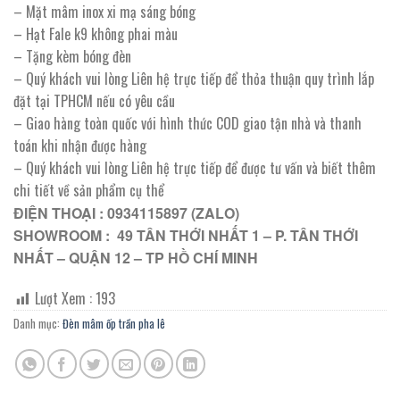
– Mặt mâm inox xi mạ sáng bóng
– Hạt Fale k9 không phai màu
– Tặng kèm bóng đèn
– Quý khách vui lòng Liên hệ trực tiếp để thỏa thuận quy trình lắp
đặt tại TPHCM nếu có yêu cầu
– Giao hàng toàn quốc với hình thức COD giao tận nhà và thanh
toán khi nhận được hàng
– Quý khách vui lòng Liên hệ trực tiếp để được tư vấn và biết thêm
chi tiết về sản phẩm cụ thể
ĐIỆN THOẠI : 0934115897 (ZALO)
SHOWROOM : 49 TÂN THỚI NHẤT 1 – P. TÂN THỚI
NHẤT – QUẬN 12 – TP HỒ CHÍ MINH
Lượt Xem :
193
Danh mục:
Đèn mâm ốp trần pha lê