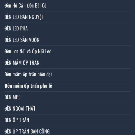
Đèn Hồ Cá - Đèn Bãi Cỏ
ĐÈN LED BÁN NGUYỆT
ĐÈN LED PHA
ĐÈN LED SÂN VƯỜN
Đèn Lon Nổi và Ốp Nổi Led
ĐÈN MÂM ỐP TRẦN
Đèn mâm ốp trần hiện đại
Đèn mâm ốp trần pha lê
ĐÈN MPE
ĐÈN NGOẠI THẤT
ĐÈN ỐP TRẦN
ĐÈN ỐP TRẦN BAN CÔNG