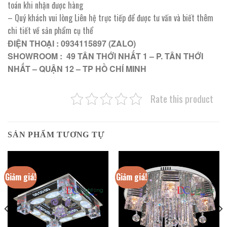
toán khi nhận được hàng
– Quý khách vui lòng Liên hệ trực tiếp để được tư vấn và biết thêm
chi tiết về sản phẩm cụ thể
ĐIỆN THOẠI : 0934115897 (ZALO)
SHOWROOM : 49 TÂN THỚI NHẤT 1 – P. TÂN THỚI
NHẤT – QUẬN 12 – TP HỒ CHÍ MINH
Rate this product
SẢN PHẨM TƯƠNG TỰ
Giảm giá!
Giảm giá!