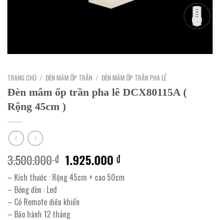
TRANG CHỦ
/
ĐÈN MÂM ỐP TRẦN
/
ĐÈN MÂM ỐP TRẦN PHA LÊ
Đèn mâm ốp trần pha lê DCX80115A (
Rộng 45cm )
Giá
Giá
3.500.000
1.925.000
₫
₫
gốc
hiện
– Kích thước : Rộng 45cm + cao 50cm
là:
tại
– Bóng đèn : Led
3.500.000 ₫.
là:
– Có Remote điều khiển
1.925.000 ₫.
– Bảo hành 12 tháng