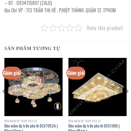
– ĐT : 0934115897 (ZALO)
Địa Chỉ VP : 113 TRẦN THỊ HÈ , P.HIỆP THÀNH .QUẬN 12 .TPHCM
Rate this product
SẢN PHẨM TƯƠNG TỰ
Giảm giá!
Giảm giá!
ĐÈN MÂM ỐP TRẦN PHA LÊ
ĐÈN MÂM ỐP TRẦN PHA LÊ
Đèn mâm ốp trần pha lê DCX7052A (
Đèn mâm ốp trần pha lê DCX1900 (
Rộng 50cm )
Rộng 95cm )