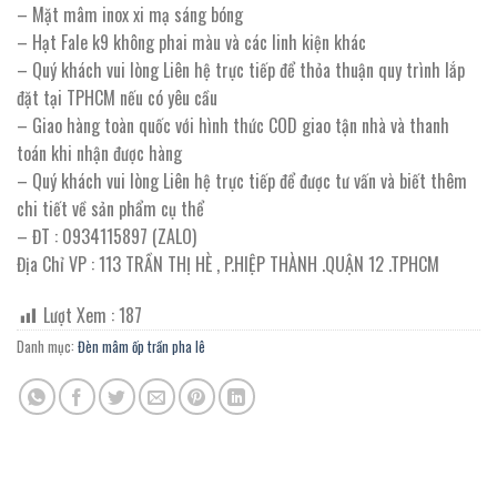
– Mặt mâm inox xi mạ sáng bóng
– Hạt Fale k9 không phai màu và các linh kiện khác
– Quý khách vui lòng Liên hệ trực tiếp để thỏa thuận quy trình lắp
đặt tại TPHCM nếu có yêu cầu
– Giao hàng toàn quốc với hình thức COD giao tận nhà và thanh
toán khi nhận được hàng
– Quý khách vui lòng Liên hệ trực tiếp để được tư vấn và biết thêm
chi tiết về sản phẩm cụ thể
– ĐT : 0934115897 (ZALO)
Địa Chỉ VP : 113 TRẦN THỊ HÈ , P.HIỆP THÀNH .QUẬN 12 .TPHCM
Lượt Xem :
187
Danh mục:
Đèn mâm ốp trần pha lê