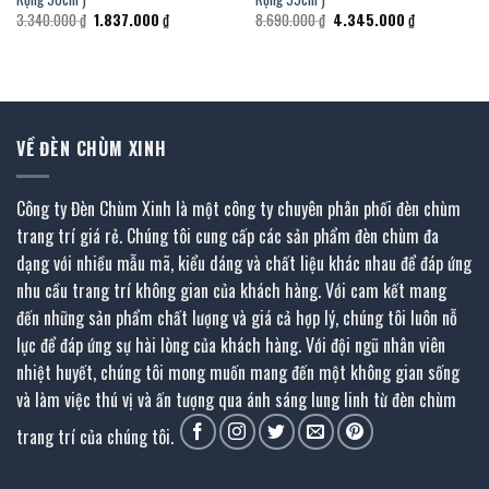
Giá
Giá
Giá
Giá
3.340.000
₫
1.837.000
₫
8.690.000
₫
4.345.000
₫
gốc
hiện
gốc
hiện
là:
tại
là:
tại
3.340.000 ₫.
là:
8.690.000 ₫.
là:
1.837.000 ₫.
4.345.000 ₫.
VỀ ĐÈN CHÙM XINH
Công ty Đèn Chùm Xinh là một công ty chuyên phân phối đèn chùm
trang trí giá rẻ. Chúng tôi cung cấp các sản phẩm đèn chùm đa
dạng với nhiều mẫu mã, kiểu dáng và chất liệu khác nhau để đáp ứng
nhu cầu trang trí không gian của khách hàng. Với cam kết mang
đến những sản phẩm chất lượng và giá cả hợp lý, chúng tôi luôn nỗ
lực để đáp ứng sự hài lòng của khách hàng. Với đội ngũ nhân viên
nhiệt huyết, chúng tôi mong muốn mang đến một không gian sống
và làm việc thú vị và ấn tượng qua ánh sáng lung linh từ đèn chùm
trang trí của chúng tôi.