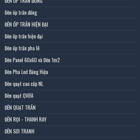
ĐÈN ỐP TRẦN ĐỒNG
Đèn ốp trần đồng
ĐÈN ỐP TRẦN HIỆN ĐẠI
Đèn ốp trần hiện đại
Đèn ốp trần pha lê
Đèn Panel 60x60 và Đèn 1m2
Đèn Pha Led Bảng Hiệu
Đèn quạt cao cấp NL
Đèn quạt QVIFA
ĐÈN QUẠT TRẦN
ĐÈN RỌI - THANH RAY
ĐÈN SOI TRANH