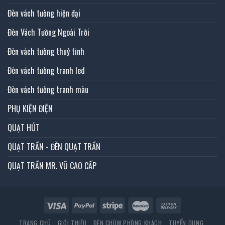
Đèn vách tường hiện đại
Đèn Vách Tường Ngoài Trời
Đèn vách tường thuỷ tinh
Đèn vách tường tranh led
Đèn vách tường tranh màu
PHỤ KIỆN ĐIỆN
QUẠT HÚT
QUẠT TRẦN - ĐÈN QUẠT TRẦN
QUẠT TRẦN MR. VŨ CAO CẤP
TRANG CHỦ
GIỚI THIỆU
ĐÈN CHÙM PHÒNG KHÁCH
TUYỂN DỤNG