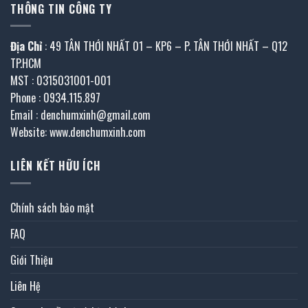
THÔNG TIN CÔNG TY
Địa Chỉ
: 49 TÂN THỚI NHẤT 01 – KP6 – P. TÂN THỚI NHẤT – Q12
TP.HCM
MST : 0315031001-001
Phone : 0934.115.897
Email : denchumxinh@gmail.com
Website: www.denchumxinh.com
LIÊN KẾT HỮU ÍCH
Chính sách bảo mật
FAQ
Giới Thiệu
Liên Hệ