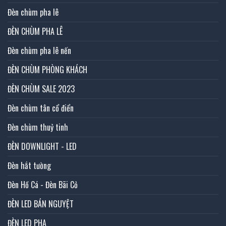
Đèn chùm pha lê
ĐÈN CHÙM PHA LÊ
Đèn chùm pha lê nến
ĐÈN CHÙM PHÒNG KHÁCH
ĐÈN CHÙM SALE 2023
Đèn chùm tân cổ điển
Đèn chùm thuỷ tinh
ĐÈN DOWNLIGHT - LED
Đèn hắt tường
Đèn Hồ Cá - Đèn Bãi Cỏ
ĐÈN LED BÁN NGUYỆT
ĐÈN LED PHA