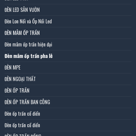
ĐÈN LED SÂN VƯỜN
Đèn Lon Nổi và Ốp Nổi Led
ĐÈN MÂM ỐP TRẦN
Đèn mâm ốp trần hiện đại
Đèn mâm ốp trần pha lê
ĐÈN MPE
ĐÈN NGOẠI THẤT
ĐÈN ỐP TRẦN
ĐÈN ỐP TRẦN BAN CÔNG
Đèn ốp trần cổ điển
Đèn ốp trần cổ điển