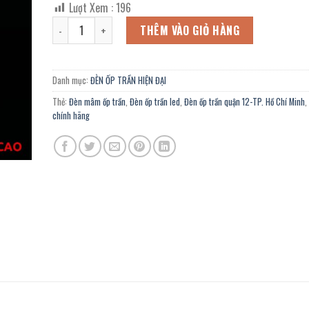
Lượt Xem :
196
là:
tại
Đèn mâm led OCN-981/3 chính hãng trang trí nhà thờ, quán
7.056.000 ₫.
là:
THÊM VÀO GIỎ HÀNG
3.881.000 ₫.
Danh mục:
ĐÈN ỐP TRẦN HIỆN ĐẠI
Thẻ:
Đèn mâm ốp trần
,
Đèn ốp trần led
,
Đèn ốp trần quận 12-TP. Hồ Chí Minh
,
chính hãng