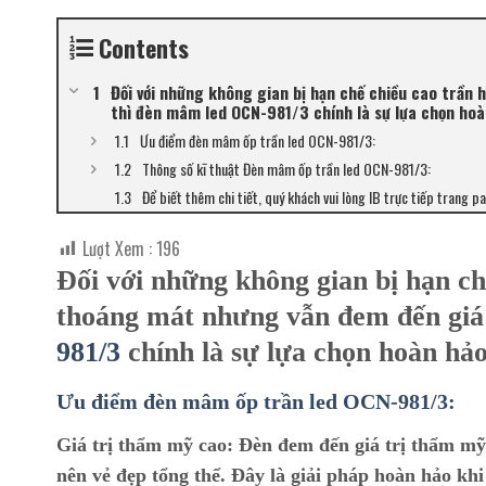
Contents
Đối với những không gian bị hạn chế chiều cao trần
thì đèn mâm led OCN-981/3 chính là sự lựa chọn hoà
Ưu điểm đèn mâm ốp trần led OCN-981/3:
Thông số kĩ thuật Đèn mâm ốp trần led OCN-981/3:
Để biết thêm chi tiết, quý khách vui lòng IB trực tiếp trang p
Lượt Xem :
196
Đối với những không gian bị hạn ch
thoáng mát nhưng vẫn đem đến giá
981/3
chính là sự lựa chọn hoàn hả
Ưu điểm đèn mâm ốp trần led OCN-981/3:
Giá trị thẩm mỹ cao:
Đèn đem đến giá trị thẩm mỹ c
nên vẻ đẹp tổng thể. Đây là giải pháp hoàn hảo kh