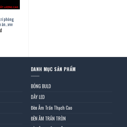
trí phòng
n ăn…vvv
Giá
₫
hiện
tại
.
là:
1.442.000 ₫.
DANH MỤC SẢN PHẨM
BÓNG BULD
DÂY LED
Đèn Âm Trần Thạch Cao
ĐÈN ÂM TRẦN TRÒN