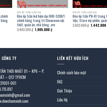
ĐÈN ỐP TRẦN HIỆN ĐẠI
ĐÈN ỐP TRẦN HIỆN ĐẠI
 chính
Đèn ốp trần led hiện đại OHD-5288/1
Đèn ốp trần PN-61 trang 
a hàng
chính hãng trang trí Showroom nội
tiệc, Store mỹ phẩm, quá
thất, quán ăn, nhà hàng…vvv
Giá
2.622.000
₫
1.442.000
gốc
Giá
Giá
3.463.200
₫
1.905.000
₫
là:
gốc
hiện
2.622.000 ₫
là:
tại
3.463.200 ₫.
là:
000 ₫.
1.905.000 ₫.
 CÔNG TY
LIÊN KẾT HỮU ÍCH
 TÂN THỚI NHẤT 01 – KP6 – P.
Chính sách bảo mật
HẤT – Q12 TP.HCM
FAQ
031001-001
4.115.897
Giới Thiệu
chumxinh@gmail.com
Liên Hệ
w.denchumxinh.com