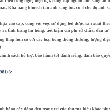
ất theo công nghệ hiện đại, cung cấp nguồn ánh sáng an t
ắt. Khả năng khuếch tán ánh sáng tốt, có 3 chế độ ánh s
hựa cao cấp, cùng với việc sử dụng led được sản xuất the
y ra tình trạng hư hỏng, tiết kiệm chi phí sử chữa, đầu tư
ng thấp hơn so với các loại bóng thông thường, lượng điệ
g
ính sách hỗ trợ, bảo hành tốt dành riêng, đảm bảo quyề
981/3:
ính hãng các dòng đèn trang trí của thương hiệu khác nh