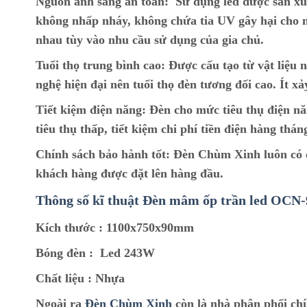
Nguồn ánh sáng an toàn:
Sử dụng led được sản xu
không nhấp nháy, không chứa tia UV gây hại cho m
nhau tùy vào nhu cầu sử dụng của gia chủ.
Tuổi thọ trung bình cao:
Được cấu tạo từ vật liệu n
nghệ hiện đại nên tuổi thọ đèn tương đối cao. Ít xả
Tiết kiệm điện năng:
Đèn cho mức tiêu thụ điện nă
tiêu thụ thấp, tiết kiệm chi phí tiền điện hàng thán
Chính sách bảo hành tốt:
Đèn Chùm Xinh luôn có ch
khách hàng được đặt lên hàng đầu.
Thông số kĩ thuật Đèn mâm ốp trần led OCN-
Kích thước :
11
00x750x90mm
Bóng đèn :
Led 243W
Chất liệu :
Nhựa
Ngoài ra
Đèn Chùm Xinh
còn là nhà phân phối ch