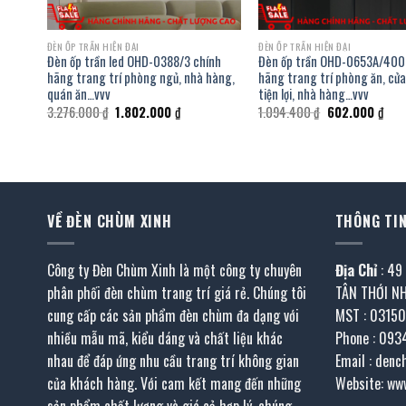
ĐÈN ỐP TRẦN HIỆN ĐẠI
ĐÈN ỐP TRẦN HIỆN ĐẠI
nh
Đèn ốp trần led OHD-0388/3 chính
Đèn ốp trần OHD-0653A/400
 sảnh
hãng trang trí phòng ngủ, nhà hàng,
hãng trang trí phòng ăn, cử
quán ăn…vvv
tiện lợi, nhà hàng…vvv
Giá
Giá
Giá
Giá
3.276.000
₫
1.802.000
₫
1.094.400
₫
602.000
₫
gốc
hiện
gốc
hiện
là:
tại
là:
tại
3.276.000 ₫.
là:
1.094.400 ₫.
là:
₫.
1.802.000 ₫.
602.
VỀ ĐÈN CHÙM XINH
THÔNG TIN
Công ty Đèn Chùm Xinh là một công ty chuyên
Địa Chỉ
: 49
phân phối đèn chùm trang trí giá rẻ. Chúng tôi
TÂN THỚI N
cung cấp các sản phẩm đèn chùm đa dạng với
MST : 0315
nhiều mẫu mã, kiểu dáng và chất liệu khác
Phone : 093
nhau để đáp ứng nhu cầu trang trí không gian
Email : den
của khách hàng. Với cam kết mang đến những
Website: ww