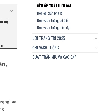
ĐÈN ỐP TRẦN HIỆN ĐẠI
Đèn ốp trần pha lê
Đèn vách tường cổ điển
hẩm mỹ
Đèn vách tường hiện đại
ĐÈN TRANG TRÍ 2025
Minh
ĐÈN VÁCH TƯỜNG
QUẠT TRẦN MR. VŨ CAO CẤP
ản,
trọng tạo
ống