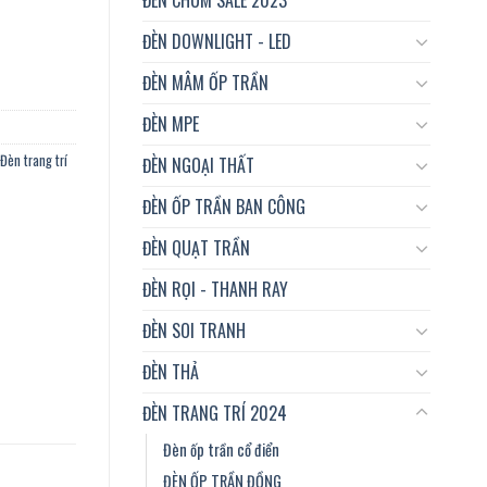
 Coffee, trung tâm tiệc cưới...vvv số lượng
ĐÈN DOWNLIGHT - LED
ĐÈN MÂM ỐP TRẦN
ĐÈN MPE
Đèn trang trí
ĐÈN NGOẠI THẤT
ĐÈN ỐP TRẦN BAN CÔNG
ĐÈN QUẠT TRẦN
ĐÈN RỌI - THANH RAY
ĐÈN SOI TRANH
ĐÈN THẢ
ĐÈN TRANG TRÍ 2024
Đèn ốp trần cổ điển
ĐÈN ỐP TRẦN ĐỒNG