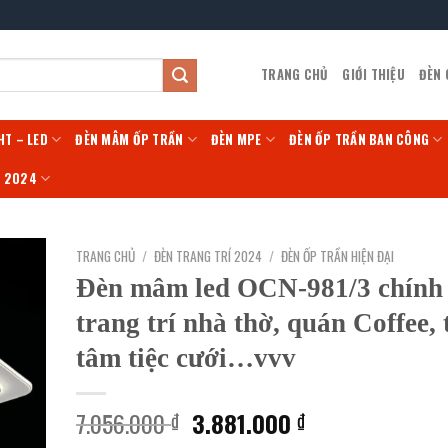
TRANG CHỦ
GIỚI THIỆU
ĐÈN
HT – LED
ĐÈN MÂM ỐP TRẦN
ĐÈN MPE
ĐÈN ỐP TRẦN BAN CÔNG
Í 2024
TRANG CHỦ
/
ĐÈN TRANG TRÍ 2024
/
ĐÈN ỐP TRẦN HIỆN ĐẠI
Đèn mâm led OCN-981/3 chính
trang trí nhà thờ, quán Coffee,
tâm tiệc cưới…vvv
Giá
Giá
7.056.000
3.881.000
₫
₫
gốc
hiện