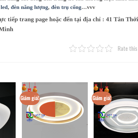
 led
,
đèn năng lượng
,
đèn trụ cổng
…vvv
ực tiếp trang page hoặc đến tại địa chỉ :
41 Tân Thới
 Minh
Rate this
Giảm giá!
Giảm giá!