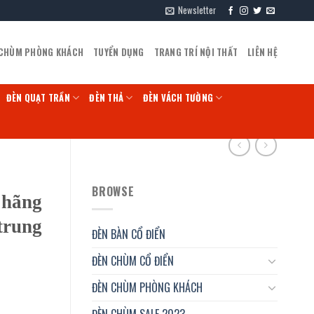
Newsletter
 CHÙM PHÒNG KHÁCH
TUYỂN DỤNG
TRANG TRÍ NỘI THẤT
LIÊN HỆ
ĐÈN QUẠT TRẦN
ĐÈN THẢ
ĐÈN VÁCH TƯỜNG
BROWSE
 hãng
 trung
ĐÈN BÀN CỔ ĐIỂN
ĐÈN CHÙM CỔ ĐIỂN
ĐÈN CHÙM PHÒNG KHÁCH
ĐÈN CHÙM SALE 2023