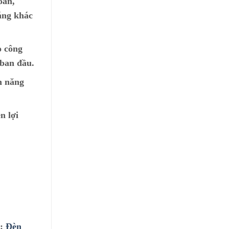
oàn,
áng khác
o công
 ban đầu.
n năng
n lợi
ư:
Đèn