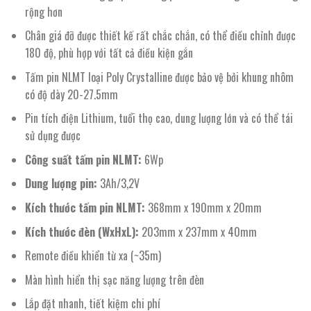
rộng hơn
Chân giá đỡ được thiết kế rất chắc chắn, có thể điều chỉnh được
180 độ, phù hợp với tất cả điều kiện gắn
Tấm pin NLMT loại Poly Crystalline được bảo vệ bởi khung nhôm
có độ dày 20-27.5mm
Pin tích điện Lithium, tuổi thọ cao, dung lượng lớn và có thể tái
sử dụng được
Công suất tấm pin NLMT:
6Wp
Dung lượng pin:
3Ah/3,2V
Kích thước tấm pin NLMT:
368mm x 190mm x 20mm
Kích thước đèn (WxHxL):
203mm x 237mm x 40mm
Remote điều khiển từ xa (~35m)
Màn hình hiển thị sạc năng lượng trên đèn
Lắp đặt nhanh, tiết kiệm chi phí