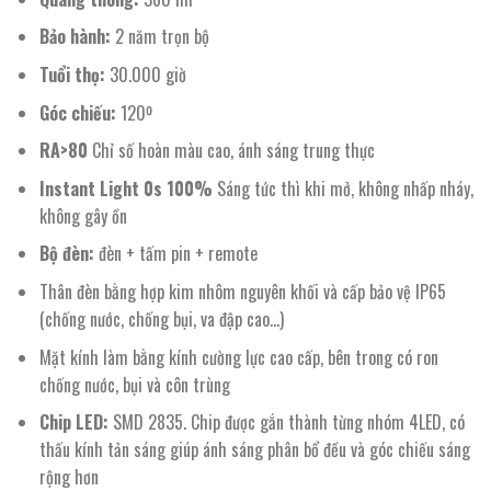
Bảo hành:
2 năm trọn bộ
Tuổi thọ:
30.000 giờ
Góc chiếu:
120º
RA>80
Chỉ số hoàn màu cao, ánh sáng trung thực
Instant Light 0s 100%
Sáng tức thì khi mở, không nhấp nháy,
không gây ồn
Bộ đèn:
đèn + tấm pin + remote
Thân đèn bằng hợp kim nhôm nguyên khối và cấp bảo vệ IP65
(chống nước, chống bụi, va đập cao…)
Mặt kính làm bằng kính cường lực cao cấp, bên trong có ron
chống nước, bụi và côn trùng
Chip LED:
SMD 2835. Chip được gắn thành từng nhóm 4LED, có
thấu kính tản sáng giúp ánh sáng phân bổ đều và góc chiếu sáng
rộng hơn