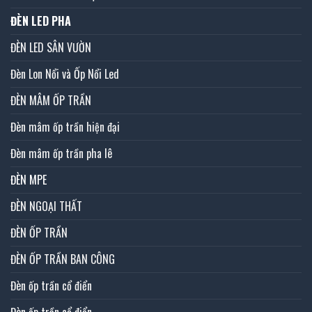
ĐÈN LED PHA
ĐÈN LED SÂN VƯỜN
Đèn Lon Nổi và Ốp Nổi Led
ĐÈN MÂM ỐP TRẦN
Đèn mâm ốp trần hiện đại
Đèn mâm ốp trần pha lê
ĐÈN MPE
ĐÈN NGOẠI THẤT
ĐÈN ỐP TRẦN
ĐÈN ỐP TRẦN BAN CÔNG
Đèn ốp trần cổ điển