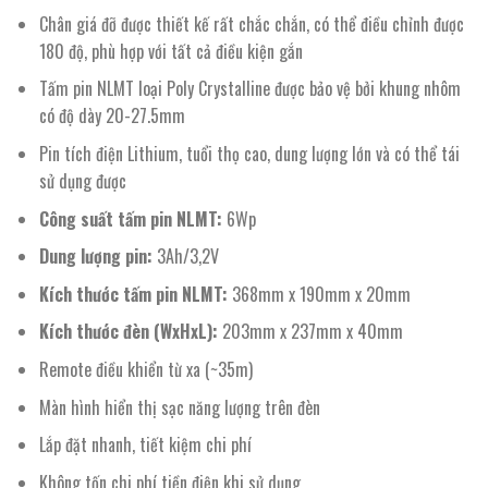
Chân giá đỡ được thiết kế rất chắc chắn, có thể điều chỉnh được
180 độ, phù hợp với tất cả điều kiện gắn
Tấm pin NLMT loại Poly Crystalline được bảo vệ bởi khung nhôm
có độ dày 20-27.5mm
Pin tích điện Lithium, tuổi thọ cao, dung lượng lớn và có thể tái
sử dụng được
Công suất tấm pin NLMT:
6Wp
Dung lượng pin:
3Ah/3,2V
Kích thước tấm pin NLMT:
368mm x 190mm x 20mm
Kích thước đèn (WxHxL):
203mm x 237mm x 40mm
Remote điều khiển từ xa (~35m)
Màn hình hiển thị sạc năng lượng trên đèn
Lắp đặt nhanh, tiết kiệm chi phí
Không tốn chi phí tiền điện khi sử dụng