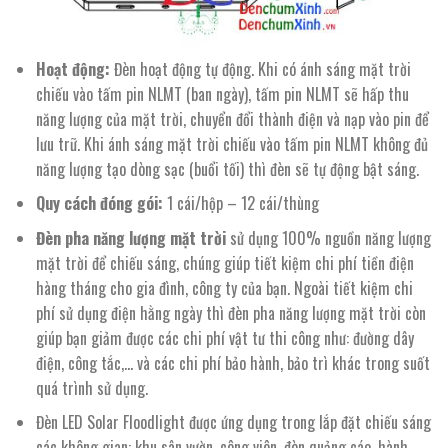
Hoạt động:
Đèn hoạt động tự động. Khi có ánh sáng mặt trời
chiếu vào tấm pin NLMT (ban ngày), tấm pin NLMT sẽ hấp thu
năng lượng của mặt trời, chuyển đổi thành điện và nạp vào pin để
lưu trữ. Khi ánh sáng mặt trời chiếu vào tấm pin NLMT không đủ
năng lượng tạo dòng sạc (buổi tối) thì đèn sẽ tự động bật sáng.
Quy cách đóng gói:
1 cái/hộp – 12 cái/thùng
Đèn pha năng lượng mặt trời
sử dụng 100% nguồn năng lượng
mặt trời để chiếu sáng, chúng giúp tiết kiệm chi phí tiền điện
hàng tháng cho gia đình, công ty của bạn. Ngoài tiết kiệm chi
phí sử dụng điện hằng ngày thì đèn pha năng lượng mặt trời còn
giúp bạn giảm được các chi phí vật tư thi công như: đường dây
điện, công tắc,… và các chi phí bảo hành, bảo trì khác trong suốt
quá trình sử dụng.
Đèn LED Solar Floodlight được ứng dụng trong lắp đặt chiếu sáng
các không gian: khu sân vườn, công viên, đèn quảng cáo, hành