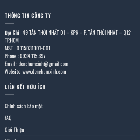
THÔNG TIN CÔNG TY
Địa Chỉ
: 49 TÂN THỚI NHẤT 01 – KP6 – P. TÂN THỚI NHẤT – Q12
TP.HCM
MST : 0315031001-001
Phone : 0934.115.897
Email : denchumxinh@gmail.com
Website: www.denchumxinh.com
LIÊN KẾT HỮU ÍCH
Chính sách bảo mật
FAQ
Giới Thiệu