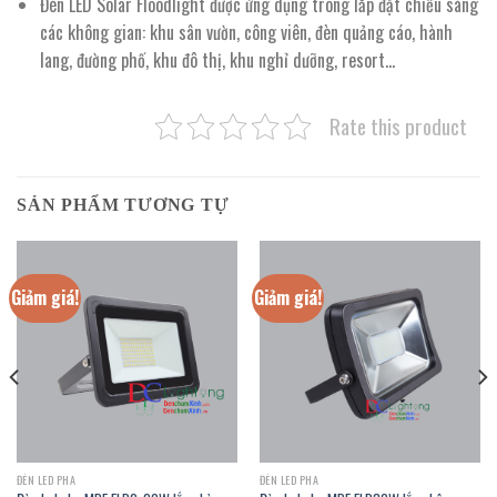
Đèn LED Solar Floodlight được ứng dụng trong lắp đặt chiếu sáng
các không gian: khu sân vườn, công viên, đèn quảng cáo, hành
lang, đường phố, khu đô thị, khu nghỉ dưỡng, resort…
Rate this product
SẢN PHẨM TƯƠNG TỰ
Giảm giá!
Giảm giá!
ĐÈN LED PHA
ĐÈN LED PHA