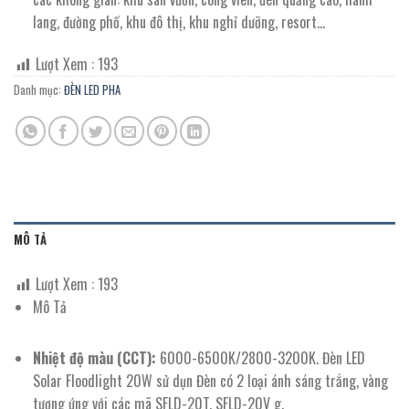
lang, đường phố, khu đô thị, khu nghỉ dưỡng, resort…
Lượt Xem :
193
Danh mục:
ĐÈN LED PHA
MÔ TẢ
Lượt Xem :
193
Mô Tả
Nhiệt độ màu (CCT):
6000-6500K/2800-3200K. Đèn LED
Solar Floodlight 20W sử dụn Đèn có 2 loại ánh sáng trắng, vàng
tương ứng với các mã SFLD-20T, SFLD-20V g.