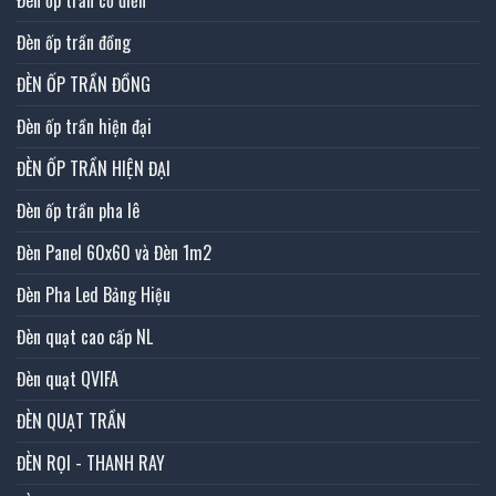
Đèn ốp trần cổ điển
Đèn ốp trần đồng
ĐÈN ỐP TRẦN ĐỒNG
Đèn ốp trần hiện đại
ĐÈN ỐP TRẦN HIỆN ĐẠI
Đèn ốp trần pha lê
Đèn Panel 60x60 và Đèn 1m2
Đèn Pha Led Bảng Hiệu
Đèn quạt cao cấp NL
Đèn quạt QVIFA
ĐÈN QUẠT TRẦN
ĐÈN RỌI - THANH RAY