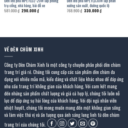
Đèn led pha MPE FLD2-20W lắp phòng
Đèn led pha MPE FLD30W lắp phân
trụ cổng, nhà hàng, bãi đỗ xe
xưởng sản xuất, đường quốc lộ
Giá
Giá
Giá
Giá
581.000
₫
290.000
₫
768.900
₫
330.000
₫
gốc
hiện
gốc
hiện
là:
tại
là:
tại
581.000 ₫.
là:
768.900 ₫.
là:
290.000 ₫.
330.000 ₫.
VỀ ĐÈN CHÙM XINH
Công ty Đèn Chùm Xinh là một công ty chuyên phân phối đèn chùm
trang trí giá rẻ. Chúng tôi cung cấp các sản phẩm đèn chùm đa
dạng với nhiều mẫu mã, kiểu dáng và chất liệu khác nhau để đáp ứng
nhu cầu trang trí không gian của khách hàng. Với cam kết mang
đến những sản phẩm chất lượng và giá cả hợp lý, chúng tôi luôn nỗ
lực để đáp ứng sự hài lòng của khách hàng. Với đội ngũ nhân viên
nhiệt huyết, chúng tôi mong muốn mang đến một không gian sống
và làm việc thú vị và ấn tượng qua ánh sáng lung linh từ đèn chùm
trang trí của chúng tôi.