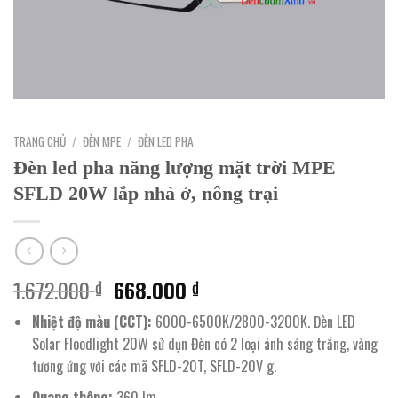
TRANG CHỦ
/
ĐÈN MPE
/
ĐÈN LED PHA
Đèn led pha năng lượng mặt trời MPE
SFLD 20W lắp nhà ở, nông trại
Giá
Giá
1.672.000
668.000
₫
₫
gốc
hiện
Nhiệt độ màu (CCT):
6000-6500K/2800-3200K. Đèn LED
là:
tại
Solar Floodlight 20W sử dụn Đèn có 2 loại ánh sáng trắng, vàng
1.672.000 ₫.
là:
tương ứng với các mã SFLD-20T, SFLD-20V g.
668.000 ₫.
Quang thông:
360 lm