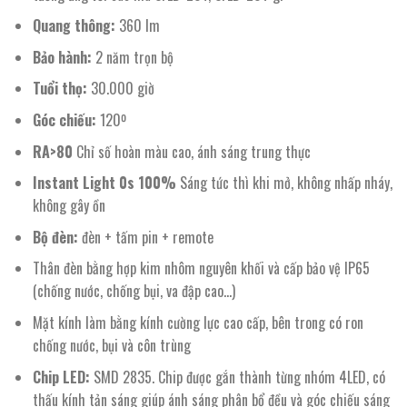
Quang thông:
360 lm
Bảo hành:
2 năm trọn bộ
Tuổi thọ:
30.000 giờ
Góc chiếu:
120º
RA>80
Chỉ số hoàn màu cao, ánh sáng trung thực
Instant Light 0s 100%
Sáng tức thì khi mở, không nhấp nháy,
không gây ồn
Bộ đèn:
đèn + tấm pin + remote
Thân đèn bằng hợp kim nhôm nguyên khối và cấp bảo vệ IP65
(chống nước, chống bụi, va đập cao…)
Mặt kính làm bằng kính cường lực cao cấp, bên trong có ron
chống nước, bụi và côn trùng
Chip LED:
SMD 2835. Chip được gắn thành từng nhóm 4LED, có
thấu kính tản sáng giúp ánh sáng phân bổ đều và góc chiếu sáng