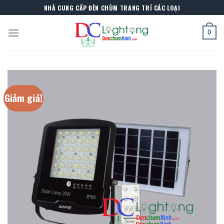
Skip
NHÀ CUNG CẤP ĐÈN CHÙM TRANG TRÍ CÁC LOẠI
to
content
0
Giảm giá!