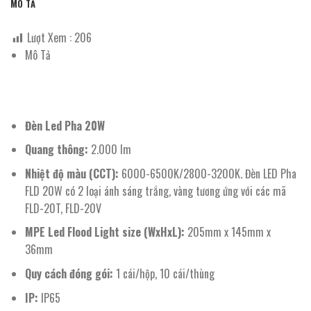
MÔ TẢ
Lượt Xem :
206
Mô Tả
Đèn Led Pha 20W
Quang thông:
2.000 lm
Nhiệt độ màu (CCT):
6000-6500K/2800-3200K. Đèn LED Pha
FLD 20W có 2 loại ánh sáng trắng, vàng tương ứng với các mã
FLD-20T, FLD-20V
MPE Led Flood Light size (WxHxL):
205mm x 145mm x
36mm
Quy cách đóng gói:
1 cái/hộp, 10 cái/thùng
IP:
IP65