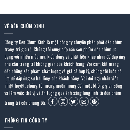
1.098.900 ₫.
là:
4.706.900 ₫.
là:
472.000 ₫.
2.353.000 ₫.
VỀ ĐÈN CHÙM XINH
Công ty Đèn Chùm Xinh là một công ty chuyên phân phối đèn chùm
trang trí giá rẻ. Chúng tôi cung cấp các sản phẩm đèn chùm đa
dạng với nhiều mẫu mã, kiểu dáng và chất liệu khác nhau để đáp ứng
nhu cầu trang trí không gian của khách hàng. Với cam kết mang
đến những sản phẩm chất lượng và giá cả hợp lý, chúng tôi luôn nỗ
lực để đáp ứng sự hài lòng của khách hàng. Với đội ngũ nhân viên
nhiệt huyết, chúng tôi mong muốn mang đến một không gian sống
và làm việc thú vị và ấn tượng qua ánh sáng lung linh từ đèn chùm
trang trí của chúng tôi.
THÔNG TIN CÔNG TY