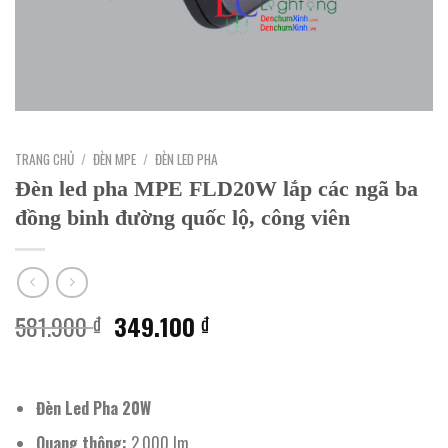
TRANG CHỦ
/
ĐÈN MPE
/
ĐÈN LED PHA
Đèn led pha MPE FLD20W lắp các ngã ba
đồng binh đường quốc lộ, công viên
Giá
Giá
581.900
349.100
₫
₫
gốc
hiện
là:
tại
581.900 ₫.
là:
Đèn Led Pha 20W
349.100 ₫.
Quang thông:
2.000 lm