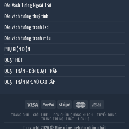
Đèn Vách Tường Ngoài Trời
Đèn vách tường thuỷ tinh
Đèn vách tường tranh led
Đèn vách tường tranh màu
PHỤ KIỆN ĐIỆN
QUẠT HÚT
QUẠT TRẦN - ĐÈN QUẠT TRẦN
QUẠT TRẦN MR. VŨ CAO CẤP
TRANG CHỦ
GIỚI THIỆU
ĐÈN CHÙM PHÒNG KHÁCH
TUYỂN DỤNG
TRANG TRÍ NỘI THẤT
LIÊN HỆ
Copyright 2026 ©
Máy công nghiệp châu phát