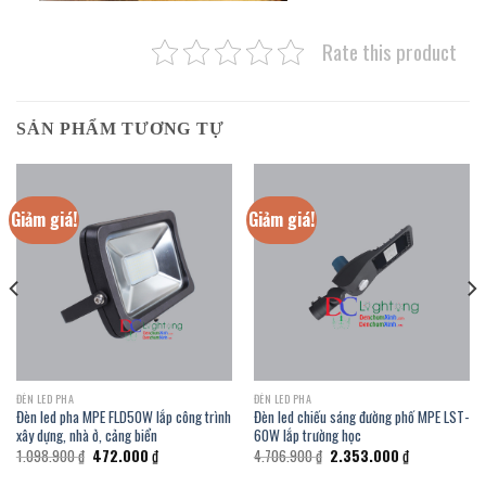
Rate this product
SẢN PHẨM TƯƠNG TỰ
Giảm giá!
Giảm giá!
ĐÈN LED PHA
ĐÈN LED PHA
Đèn led pha MPE FLD50W lắp công trình
Đèn led chiếu sáng đường phố MPE LST-
xây dựng, nhà ở, cảng biển
60W lắp trường học
Giá
Giá
Giá
Giá
1.098.900
₫
472.000
₫
4.706.900
₫
2.353.000
₫
gốc
hiện
gốc
hiện
là:
tại
là:
tại