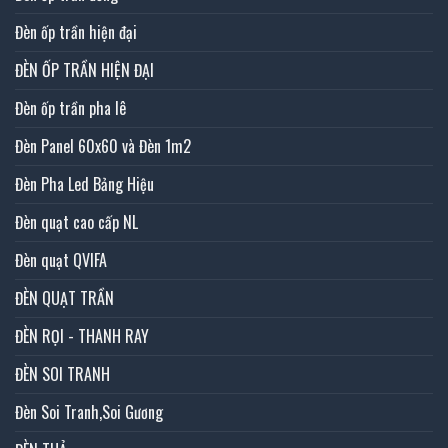
Đèn ốp trần hiện đại
ĐÈN ỐP TRẦN HIỆN ĐẠI
Đèn ốp trần pha lê
Đèn Panel 60x60 và Đèn 1m2
Đèn Pha Led Bảng Hiệu
Đèn quạt cao cấp NL
Đèn quạt QVIFA
ĐÈN QUẠT TRẦN
ĐÈN RỌI - THANH RAY
ĐÈN SOI TRANH
Đèn Soi Tranh,Soi Gương