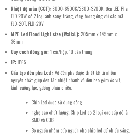
Nhiệt độ màu (CCT):
6000-6500K/2800-3200K. Đèn LED Pha
FLD 20W có 2 loại ánh sáng trắng, vàng tương ứng với các mã
FLD-20T, FLD-20V
MPE Led Flood Light size (WxHxL):
205mm x 145mm x
36mm
Quy cách đóng gói:
1 cái/hộp, 10 cái/thùng
IP:
IP65
Cấu tạo đèn pha Led :
Vỏ đèn pha được thiết kế từ nhôm
nguyên chất giúp đèn tản nhiệt nhanh vỏ đèn bao gồm ốc vít,
kính cường lực, gương phản chiếu.
Chip Led được sử dụng công
nghệ cao chất lượng, Chip Led có 2 loại cao cấp đó là
SMD và COB
Bộ nguồn nhằm cấp nguồn cho chip led để chiếu sáng,