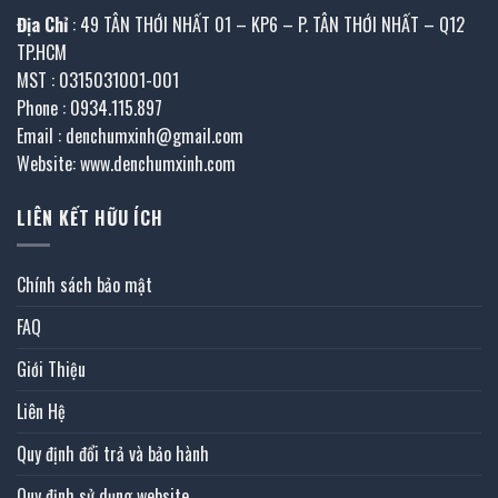
Địa Chỉ
: 49 TÂN THỚI NHẤT 01 – KP6 – P. TÂN THỚI NHẤT – Q12
TP.HCM
MST : 0315031001-001
Phone : 0934.115.897
Email : denchumxinh@gmail.com
Website: www.denchumxinh.com
LIÊN KẾT HỮU ÍCH
Chính sách bảo mật
FAQ
Giới Thiệu
Liên Hệ
Quy định đổi trả và bảo hành
Quy định sử dụng website