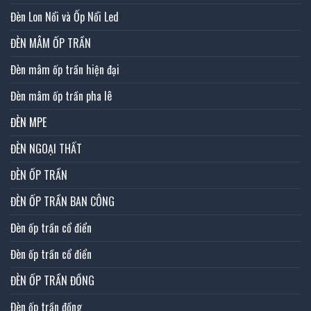
Đèn Lon Nổi và Ốp Nổi Led
ĐÈN MÂM ỐP TRẦN
Đèn mâm ốp trần hiện đại
Đèn mâm ốp trần pha lê
ĐÈN MPE
ĐÈN NGOẠI THẤT
ĐÈN ỐP TRẦN
ĐÈN ỐP TRẦN BAN CÔNG
Đèn ốp trần cổ điển
Đèn ốp trần cổ điển
ĐÈN ỐP TRẦN ĐỒNG
Đèn ốp trần đồng