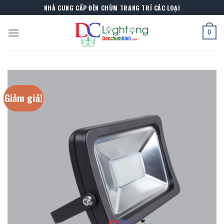
Skip
NHÀ CUNG CẤP ĐÈN CHÙM TRANG TRÍ CÁC LOẠI
to
content
0
Giảm giá!