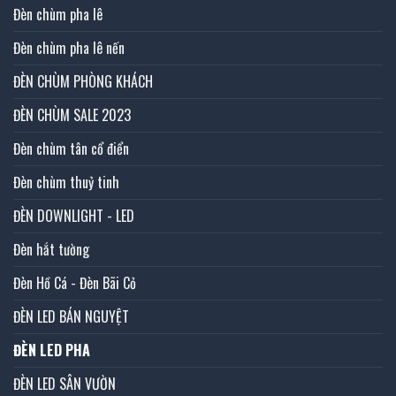
Đèn chùm pha lê
Đèn chùm pha lê nến
ĐÈN CHÙM PHÒNG KHÁCH
ĐÈN CHÙM SALE 2023
Đèn chùm tân cổ điển
Đèn chùm thuỷ tinh
ĐÈN DOWNLIGHT - LED
Đèn hắt tường
Đèn Hồ Cá - Đèn Bãi Cỏ
ĐÈN LED BÁN NGUYỆT
ĐÈN LED PHA
ĐÈN LED SÂN VƯỜN