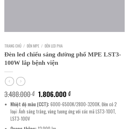
TRANG CHỦ
/
ĐÈN MPE
/
ĐÈN LED PHA
Đèn led chiếu sáng đường phố MPE LST3-
100W lắp bệnh viện
Giá
Giá
3.488.000
1.806.000
₫
₫
gốc
hiện
Nhiệt độ màu (CCT):
6000-6500K/2800-3200K. Đèn có 2
là:
tại
loại: Ánh sáng trắng, vàng tương ứng với các mã LST3-100T,
3.488.000 ₫.
là:
LST3-100V
1.806.000 ₫.
Quang thông:
12.000 lm