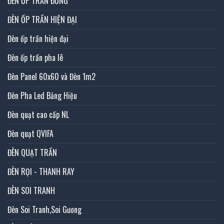
ĐÈN ỐP TRẦN ĐỒNG
ĐÈN ỐP TRẦN HIỆN ĐẠI
Đèn ốp trần hiện đại
Đèn ốp trần pha lê
Đèn Panel 60x60 và Đèn 1m2
Đèn Pha Led Bảng Hiệu
Đèn quạt cao cấp NL
Đèn quạt QVIFA
ĐÈN QUẠT TRẦN
ĐÈN RỌI - THANH RAY
ĐÈN SOI TRANH
Đèn Soi Tranh,Soi Gương