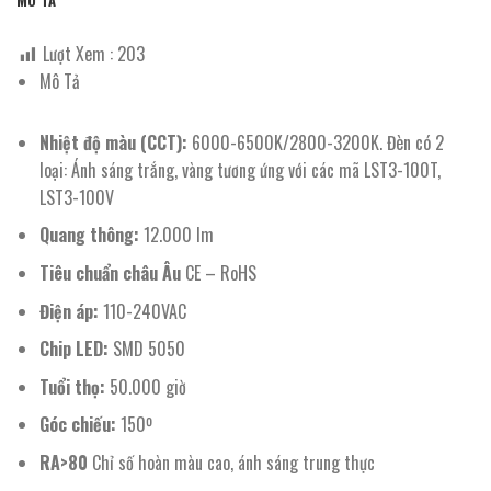
MÔ TẢ
Lượt Xem :
203
Mô Tả
Nhiệt độ màu (CCT):
6000-6500K/2800-3200K. Đèn có 2
loại: Ánh sáng trắng, vàng tương ứng với các mã LST3-100T,
LST3-100V
Quang thông:
12.000 lm
Tiêu chuẩn châu Âu
CE – RoHS
Điện áp:
110-240VAC
Chip LED:
SMD 5050
Tuổi thọ:
50.000 giờ
Góc chiếu:
150º
RA>80
Chỉ số hoàn màu cao, ánh sáng trung thực