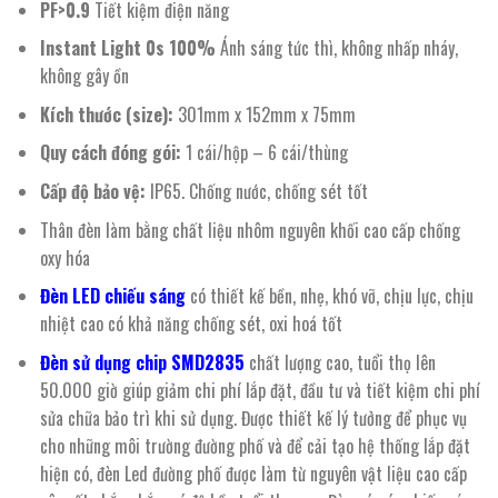
PF>0.9
Tiết kiệm điện năng
Instant Light 0s 100%
Ánh sáng tức thì, không nhấp nháy,
không gây ồn
Kích thước (size):
301mm x 152mm x 75mm
Quy cách đóng gói:
1 cái/hộp – 6 cái/thùng
Cấp độ bảo vệ:
IP65. Chống nước, chống sét tốt
Thân đèn làm bằng chất liệu nhôm nguyên khối cao cấp chống
oxy hóa
Đèn LED chiếu sáng
có thiết kế bền, nhẹ, khó vỡ, chịu lực, chịu
nhiệt cao có khả năng chống sét, oxi hoá tốt
Đèn sử dụng chip SMD2835
chất lượng cao, tuổi thọ lên
50.000 giờ giúp giảm chi phí lắp đặt, đầu tư và tiết kiệm chi phí
sửa chữa bảo trì khi sử dụng. Được thiết kế lý tưởng để phục vụ
cho những môi trường đường phố và để cải tạo hệ thống lắp đặt
hiện có, đèn Led đường phố được làm từ nguyên vật liệu cao cấp