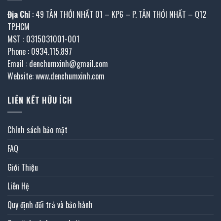
Địa Chỉ
: 49 TÂN THỚI NHẤT 01 – KP6 – P. TÂN THỚI NHẤT – Q12
TP.HCM
MST : 0315031001-001
Phone : 0934.115.897
Email : denchumxinh@gmail.com
Website: www.denchumxinh.com
LIÊN KẾT HỮU ÍCH
Chính sách bảo mật
FAQ
Giới Thiệu
Liên Hệ
Quy định đổi trả và bảo hành