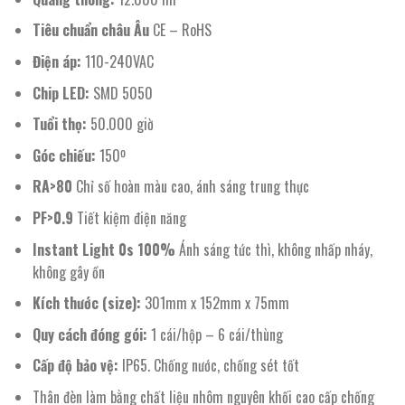
Tiêu chuẩn châu Âu
CE – RoHS
Điện áp:
110-240VAC
Chip LED:
SMD 5050
Tuổi thọ:
50.000 giờ
Góc chiếu:
150º
RA>80
Chỉ số hoàn màu cao, ánh sáng trung thực
PF>0.9
Tiết kiệm điện năng
Instant Light 0s 100%
Ánh sáng tức thì, không nhấp nháy,
không gây ồn
Kích thước (size):
301mm x 152mm x 75mm
Quy cách đóng gói:
1 cái/hộp – 6 cái/thùng
Cấp độ bảo vệ:
IP65. Chống nước, chống sét tốt
Thân đèn làm bằng chất liệu nhôm nguyên khối cao cấp chống