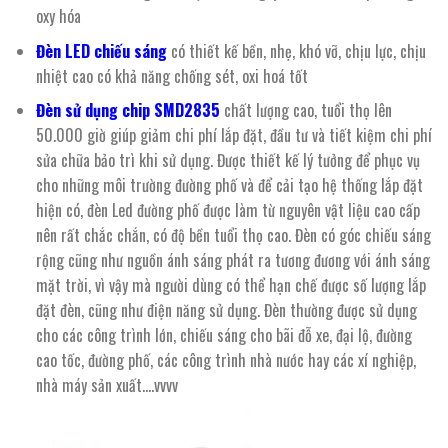
oxy hóa
Đèn LED chiếu sáng
có thiết kế bền, nhẹ, khó vỡ, chịu lực, chịu
nhiệt cao có khả năng chống sét, oxi hoá tốt
Đèn sử dụng chip SMD2835
chất lượng cao, tuổi thọ lên
50.000 giờ giúp giảm chi phí lắp đặt, đầu tư và tiết kiệm chi phí
sửa chữa bảo trì khi sử dụng. Được thiết kế lý tưởng để phục vụ
cho những môi trường đường phố và để cải tạo hệ thống lắp đặt
hiện có, đèn Led đường phố được làm từ nguyên vật liệu cao cấp
nên rất chắc chắn, có độ bền tuổi thọ cao. Đèn có góc chiếu sáng
rộng cũng như nguồn ánh sáng phát ra tương đương với ánh sáng
mặt trời, vì vậy mà người dùng có thể hạn chế được số lượng lắp
đặt đèn, cũng như điện năng sử dụng. Đèn thường được sử dụng
cho các công trình lớn, chiếu sáng cho bãi đỗ xe, đại lộ, đường
cao tốc, đường phố, các công trình nhà nước hay các xí nghiệp,
nhà máy sản xuất….vvvv