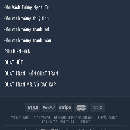
Đèn Vách Tường Ngoài Trời
Đèn vách tường thuỷ tinh
Đèn vách tường tranh led
Đèn vách tường tranh màu
PHỤ KIỆN ĐIỆN
QUẠT HÚT
QUẠT TRẦN - ĐÈN QUẠT TRẦN
QUẠT TRẦN MR. VŨ CAO CẤP
TRANG CHỦ
GIỚI THIỆU
ĐÈN CHÙM PHÒNG KHÁCH
TUYỂN DỤNG
TRANG TRÍ NỘI THẤT
LIÊN HỆ