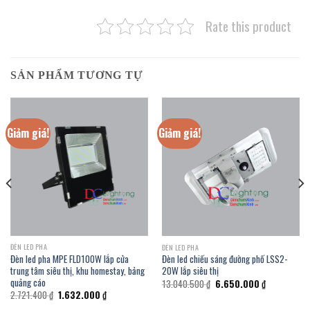
Rate this product
SẢN PHẨM TƯƠNG TỰ
Giảm giá!
Giảm giá!
ĐÈN LED PHA
ĐÈN LED PHA
Đèn led pha MPE FLD100W lắp cửa
Đèn led chiếu sáng đường phố LSS2-
trung tâm siêu thị, khu homestay, bảng
20W lắp siêu thị
quảng cáo
Giá
Giá
13.040.500
₫
6.650.000
₫
gốc
hiện
Giá
Giá
2.721.400
₫
1.632.000
₫
là:
tại
gốc
hiện
13.040.500 ₫.
là: