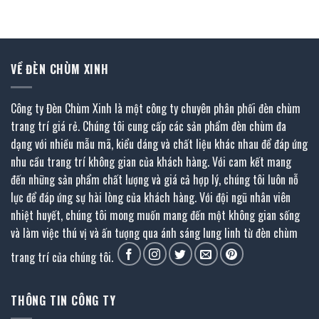
là:
tại
₫.
6.650.000 ₫
2.721.400 ₫.
là:
1.632.000 ₫.
VỀ ĐÈN CHÙM XINH
Công ty Đèn Chùm Xinh là một công ty chuyên phân phối đèn chùm
trang trí giá rẻ. Chúng tôi cung cấp các sản phẩm đèn chùm đa
dạng với nhiều mẫu mã, kiểu dáng và chất liệu khác nhau để đáp ứng
nhu cầu trang trí không gian của khách hàng. Với cam kết mang
đến những sản phẩm chất lượng và giá cả hợp lý, chúng tôi luôn nỗ
lực để đáp ứng sự hài lòng của khách hàng. Với đội ngũ nhân viên
nhiệt huyết, chúng tôi mong muốn mang đến một không gian sống
và làm việc thú vị và ấn tượng qua ánh sáng lung linh từ đèn chùm
trang trí của chúng tôi.
THÔNG TIN CÔNG TY