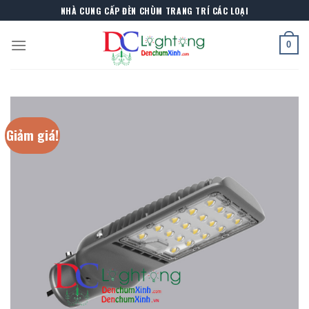
Skip
NHÀ CUNG CẤP ĐÈN CHÙM TRANG TRÍ CÁC LOẠI
to
content
0
Giảm giá!