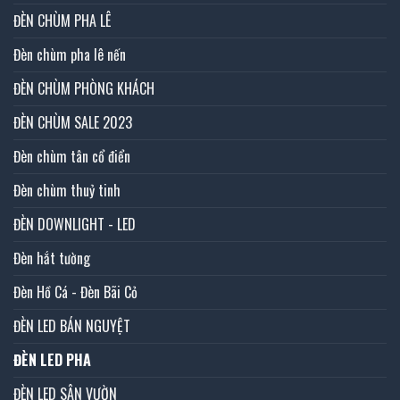
ĐÈN CHÙM PHA LÊ
Đèn chùm pha lê nến
ĐÈN CHÙM PHÒNG KHÁCH
ĐÈN CHÙM SALE 2023
Đèn chùm tân cổ điển
Đèn chùm thuỷ tinh
ĐÈN DOWNLIGHT - LED
Đèn hắt tường
Đèn Hồ Cá - Đèn Bãi Cỏ
ĐÈN LED BÁN NGUYỆT
ĐÈN LED PHA
ĐÈN LED SÂN VƯỜN