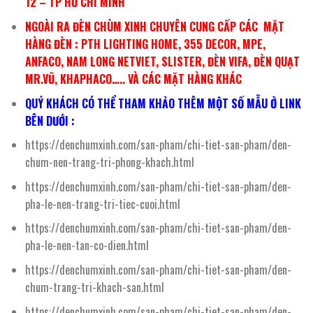
12 – TP HỒ CHÍ MINH
NGOÀI RA ĐÈN CHÙM XINH CHUYÊN CUNG CẤP CÁC MẶT
HÀNG ĐÈN : PTH LIGHTING HOME, 355 DECOR, MPE,
ANFACO, NAM LONG NETVIET, SLISTER, ĐÈN VIFA, ĐÈN QUẠT
MR.VŨ, KHAPHACO….. VÀ CÁC MẶT HÀNG KHÁC
QUÝ KHÁCH CÓ THỂ THAM KHẢO THÊM MỘT SỐ MẪU Ở LINK
BÊN DƯỚI :
https://denchumxinh.com/san-pham/chi-tiet-san-pham/den-
chum-nen-trang-tri-phong-khach.html
https://denchumxinh.com/san-pham/chi-tiet-san-pham/den-
pha-le-nen-trang-tri-tiec-cuoi.html
https://denchumxinh.com/san-pham/chi-tiet-san-pham/den-
pha-le-nen-tan-co-dien.html
https://denchumxinh.com/san-pham/chi-tiet-san-pham/den-
chum-trang-tri-khach-san.html
https://denchumxinh.com/san-pham/chi-tiet-san-pham/den-