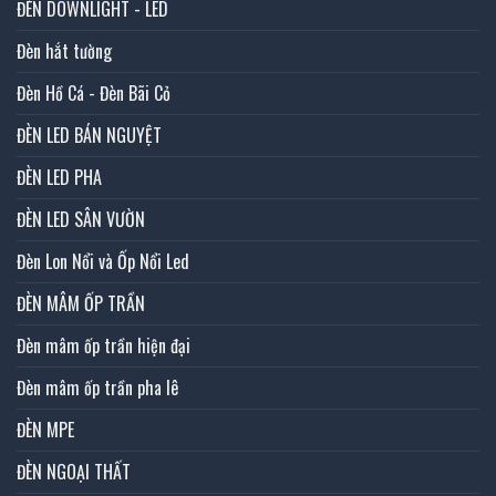
ĐÈN DOWNLIGHT - LED
Đèn hắt tường
Đèn Hồ Cá - Đèn Bãi Cỏ
ĐÈN LED BÁN NGUYỆT
ĐÈN LED PHA
ĐÈN LED SÂN VƯỜN
Đèn Lon Nổi và Ốp Nổi Led
ĐÈN MÂM ỐP TRẦN
Đèn mâm ốp trần hiện đại
Đèn mâm ốp trần pha lê
ĐÈN MPE
ĐÈN NGOẠI THẤT