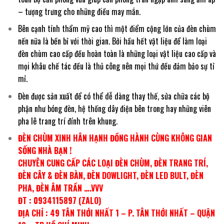
– tượng trưng cho những điều may mắn.
Bên cạnh tính thẩm mỹ cao thì một điểm cộng lớn của đèn chùm
nến nữa là bền bỉ với thời gian. Bởi hầu hết vật liệu để làm loại
đèn chùm cao cấp đều hoàn toàn là những loại vật liệu cao cấp và
mọi khâu chế tác đều là thủ công nên mọi thứ đều đảm bảo sự tỉ
mỉ.
Đèn được sản xuất để có thể dễ dàng thay thế, sửa chữa các bộ
phận như bóng đèn, hệ thống dây điện bên trong hay những viên
pha lê trang trí đính trên khung.
ĐÈN CHÙM XINH HÂN HẠNH ĐỒNG HÀNH CÙNG KHÔNG GIAN
SỐNG NHÀ BẠN !
CHUYÊN CUNG CẤP CÁC LOẠI ĐÈN CHÙM, ĐÈN TRANG TRÍ,
ĐÈN CÂY & ĐÈN BÀN, ĐÈN DOWLIGHT, ĐÈN LED BULT, ĐÈN
PHA, ĐÈN ÂM TRẦN ….VVV
ĐT : 0934115897 (ZALO)
ĐỊA CHỈ : 49 TÂN THỚI NHẤT 1 – P. TÂN THỚI NHẤT – QUẬN