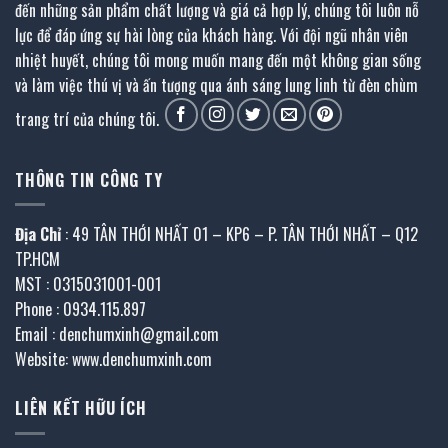
đến những sản phẩm chất lượng và giá cả hợp lý, chúng tôi luôn nỗ
lực để đáp ứng sự hài lòng của khách hàng. Với đội ngũ nhân viên
nhiệt huyết, chúng tôi mong muốn mang đến một không gian sống
và làm việc thú vị và ấn tượng qua ánh sáng lung linh từ đèn chùm
trang trí của chúng tôi.
THÔNG TIN CÔNG TY
Địa Chỉ
: 49 TÂN THỚI NHẤT 01 – KP6 – P. TÂN THỚI NHẤT – Q12
TP.HCM
MST : 0315031001-001
Phone : 0934.115.897
Email : denchumxinh@gmail.com
Website: www.denchumxinh.com
LIÊN KẾT HỮU ÍCH