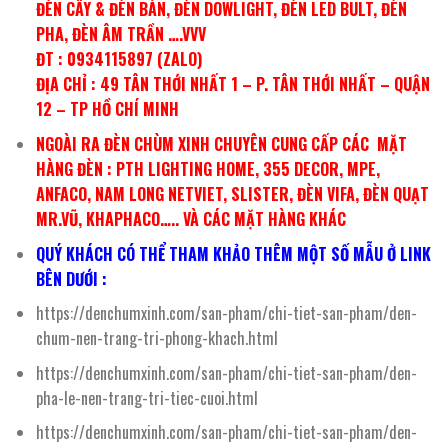
ĐÈN CÂY & ĐÈN BÀN, ĐÈN DOWLIGHT, ĐÈN LED BULT, ĐÈN
PHA, ĐÈN ÂM TRẦN ….VVV
ĐT : 0934115897 (ZALO)
ĐỊA CHỈ : 49 TÂN THỚI NHẤT 1 – P. TÂN THỚI NHẤT – QUẬN
12 – TP HỒ CHÍ MINH
NGOÀI RA ĐÈN CHÙM XINH CHUYÊN CUNG CẤP CÁC MẶT
HÀNG ĐÈN : PTH LIGHTING HOME, 355 DECOR, MPE,
ANFACO, NAM LONG NETVIET, SLISTER, ĐÈN VIFA, ĐÈN QUẠT
MR.VŨ, KHAPHACO….. VÀ CÁC MẶT HÀNG KHÁC
QUÝ KHÁCH CÓ THỂ THAM KHẢO THÊM MỘT SỐ MẪU Ở LINK
BÊN DƯỚI :
https://denchumxinh.com/san-pham/chi-tiet-san-pham/den-
chum-nen-trang-tri-phong-khach.html
https://denchumxinh.com/san-pham/chi-tiet-san-pham/den-
pha-le-nen-trang-tri-tiec-cuoi.html
https://denchumxinh.com/san-pham/chi-tiet-san-pham/den-