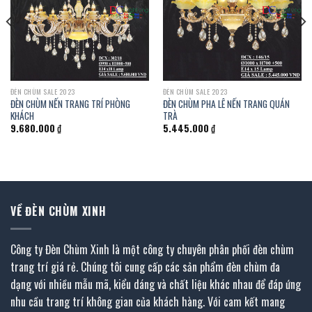
ĐÈN CHÙM SALE 2023
ĐÈN CHÙM SALE 2023
ĐÈN CHÙM NẾN TRANG TRÍ PHÒNG
ĐÈN CHÙM PHA LÊ NẾN TRANG QUÁN
KHÁCH
TRÀ
9.680.000
₫
5.445.000
₫
VỀ ĐÈN CHÙM XINH
Công ty Đèn Chùm Xinh là một công ty chuyên phân phối đèn chùm
trang trí giá rẻ. Chúng tôi cung cấp các sản phẩm đèn chùm đa
dạng với nhiều mẫu mã, kiểu dáng và chất liệu khác nhau để đáp ứng
nhu cầu trang trí không gian của khách hàng. Với cam kết mang