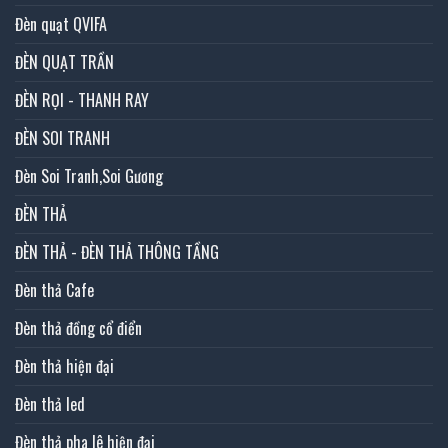
Đèn quạt QVIFA
ĐÈN QUẠT TRẦN
ĐÈN RỌI - THANH RAY
ĐÈN SOI TRANH
Đèn Soi Tranh,Soi Gương
ĐÈN THẢ
ĐÈN THẢ - ĐÈN THẢ THÔNG TẦNG
Đèn thả Cafe
Đèn thả đồng cổ điển
Đèn thả hiện đại
Đèn thả led
Đèn thả pha lê hiện đại