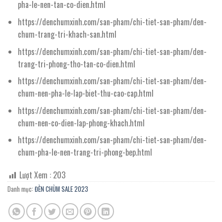
pha-le-nen-tan-co-dien.html
https://denchumxinh.com/san-pham/chi-tiet-san-pham/den-
chum-trang-tri-khach-san.html
https://denchumxinh.com/san-pham/chi-tiet-san-pham/den-
trang-tri-phong-tho-tan-co-dien.html
https://denchumxinh.com/san-pham/chi-tiet-san-pham/den-
chum-nen-pha-le-lap-biet-thu-cao-cap.html
https://denchumxinh.com/san-pham/chi-tiet-san-pham/den-
chum-nen-co-dien-lap-phong-khach.html
https://denchumxinh.com/san-pham/chi-tiet-san-pham/den-
chum-pha-le-nen-trang-tri-phong-bep.html
Lượt Xem :
203
Danh mục:
ĐÈN CHÙM SALE 2023