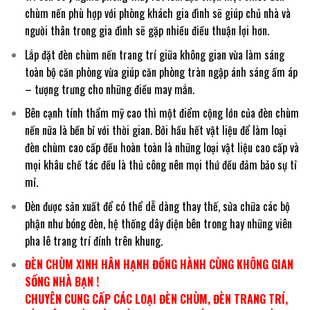
chùm nến phù hợp với phòng khách gia đình sẽ giúp chủ nhà và
người thân trong gia đình sẽ gặp nhiều điều thuận lợi hơn.
Lắp đặt đèn chùm nến trang trí giữa không gian vừa làm sáng
toàn bộ căn phòng vừa giúp căn phòng tràn ngập ánh sáng ấm áp
– tượng trưng cho những điều may mắn.
Bên cạnh tính thẩm mỹ cao thì một điểm cộng lớn của đèn chùm
nến nữa là bền bỉ với thời gian. Bởi hầu hết vật liệu để làm loại
đèn chùm cao cấp đều hoàn toàn là những loại vật liệu cao cấp và
mọi khâu chế tác đều là thủ công nên mọi thứ đều đảm bảo sự tỉ
mỉ.
Đèn được sản xuất để có thể dễ dàng thay thế, sửa chữa các bộ
phận như bóng đèn, hệ thống dây điện bên trong hay những viên
pha lê trang trí đính trên khung.
ĐÈN CHÙM XINH HÂN HẠNH ĐỒNG HÀNH CÙNG KHÔNG GIAN
SỐNG NHÀ BẠN !
CHUYÊN CUNG CẤP CÁC LOẠI ĐÈN CHÙM, ĐÈN TRANG TRÍ,