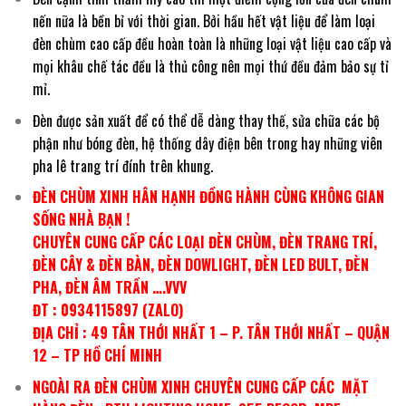
nến nữa là bền bỉ với thời gian. Bởi hầu hết vật liệu để làm loại
đèn chùm cao cấp đều hoàn toàn là những loại vật liệu cao cấp và
mọi khâu chế tác đều là thủ công nên mọi thứ đều đảm bảo sự tỉ
mỉ.
Đèn được sản xuất để có thể dễ dàng thay thế, sửa chữa các bộ
phận như bóng đèn, hệ thống dây điện bên trong hay những viên
pha lê trang trí đính trên khung.
ĐÈN CHÙM XINH HÂN HẠNH ĐỒNG HÀNH CÙNG KHÔNG GIAN
SỐNG NHÀ BẠN !
CHUYÊN CUNG CẤP CÁC LOẠI ĐÈN CHÙM, ĐÈN TRANG TRÍ,
ĐÈN CÂY & ĐÈN BÀN, ĐÈN DOWLIGHT, ĐÈN LED BULT, ĐÈN
PHA, ĐÈN ÂM TRẦN ….VVV
ĐT : 0934115897 (ZALO)
ĐỊA CHỈ : 49 TÂN THỚI NHẤT 1 – P. TÂN THỚI NHẤT – QUẬN
12 – TP HỒ CHÍ MINH
NGOÀI RA ĐÈN CHÙM XINH CHUYÊN CUNG CẤP CÁC MẶT