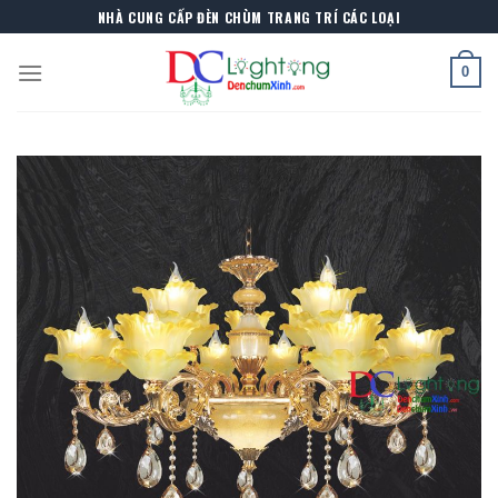
Skip
NHÀ CUNG CẤP ĐÈN CHÙM TRANG TRÍ CÁC LOẠI
to
content
0