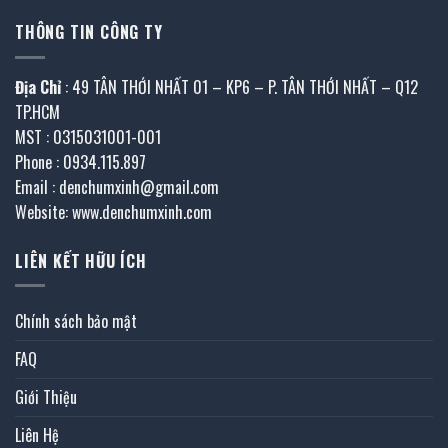
THÔNG TIN CÔNG TY
Địa Chỉ
: 49 TÂN THỚI NHẤT 01 – KP6 – P. TÂN THỚI NHẤT – Q12
TP.HCM
MST : 0315031001-001
Phone : 0934.115.897
Email : denchumxinh@gmail.com
Website: www.denchumxinh.com
LIÊN KẾT HỮU ÍCH
Chính sách bảo mật
FAQ
Giới Thiệu
Liên Hệ