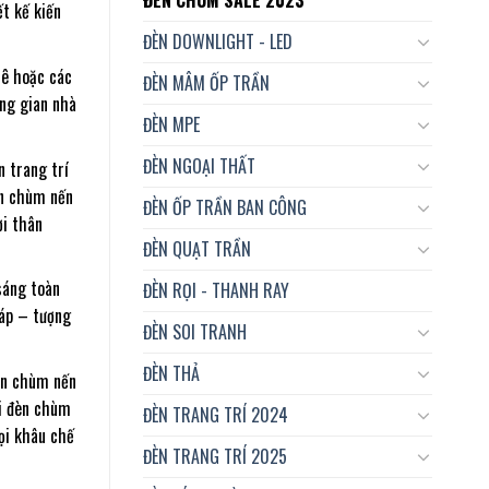
t kế kiến
ĐÈN DOWNLIGHT - LED
lê hoặc các
ĐÈN MÂM ỐP TRẦN
ng gian nhà
ĐÈN MPE
ĐÈN NGOẠI THẤT
 trang trí
èn chùm nến
ĐÈN ỐP TRẦN BAN CÔNG
ời thân
ĐÈN QUẠT TRẦN
sáng toàn
ĐÈN RỌI - THANH RAY
áp – tượng
ĐÈN SOI TRANH
ĐÈN THẢ
èn chùm nến
ại đèn chùm
ĐÈN TRANG TRÍ 2024
mọi khâu chế
ĐÈN TRANG TRÍ 2025