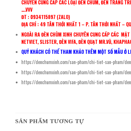
CHUYÊN CUNG CẤP CÁC LOẠI ĐÈN CHÙM, ĐÈN TRANG TRÍ,
….VVV
ĐT : 0934115897 (ZALO)
ĐỊA CHỈ : 49 TÂN THỚI NHẤT 1 – P. TÂN THỚI NHẤT – Q
NGOÀI RA ĐÈN CHÙM XINH CHUYÊN CUNG CẤP CÁC MẶT H
NETVIET, SLISTER, ĐÈN VIFA, ĐÈN QUẠT MR.VŨ, KHAPH
QUÝ KHÁCH CÓ THỂ THAM KHẢO THÊM MỘT SỐ MẪU Ở LI
https://denchumxinh.com/san-pham/chi-tiet-san-pham/den
https://denchumxinh.com/san-pham/chi-tiet-san-pham/den
https://denchumxinh.com/san-pham/chi-tiet-san-pham/den
SẢN PHẨM TƯƠNG TỰ