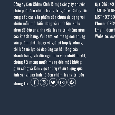
Công ty Đèn Chùm Xinh là một công ty chuyên
Địa Chỉ
: 49
phân phối đèn chùm trang trí giá rẻ. Chúng tôi
TÂN THỚI N
cung cấp các sản phẩm đèn chùm đa dạng với
MST : 0315
nhiều mẫu mã, kiểu dáng và chất liệu khác
Phone : 093
nhau để đáp ứng nhu cầu trang trí không gian
Email : den
của khách hàng. Với cam kết mang đến những
Website: ww
sản phẩm chất lượng và giá cả hợp lý, chúng
tôi luôn nỗ lực để đáp ứng sự hài lòng của
khách hàng. Với đội ngũ nhân viên nhiệt huyết,
chúng tôi mong muốn mang đến một không
gian sống và làm việc thú vị và ấn tượng qua
ánh sáng lung linh từ đèn chùm trang trí của
chúng tôi.