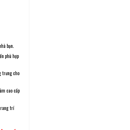
nhà bạn.
nến phù hợp
g trưng cho
hùm cao cấp
rang trí