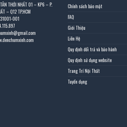
 TÂN THỚI NHẤT 01 – KP6 – P.
Chính sách bảo mật
HẤT – Q12 TP.HCM
FAQ
031001-001
4.115.897
Giới Thiệu
chumxinh@gmail.com
Liên Hệ
w.denchumxinh.com
Quy định đổi trả và bảo hành
Quy định sử dụng website
Trang Trí Nội Thất
Tuyển dụng