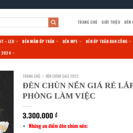
TRANG CHỦ
GIỚI THIỆU
ĐÈN
HT – LED
ĐÈN MÂM ỐP TRẦN
ĐÈN MPE
ĐÈN ỐP TRẦN BAN CÔNG
Í 2024
TRANG CHỦ
/
ĐÈN CHÙM SALE 2023
ĐÈN CHÙN NẾN GIÁ RẺ LẮ
PHÒNG LÀM VIỆC
3.300.000
₫
Những ưu điểm đèn chùm nến: