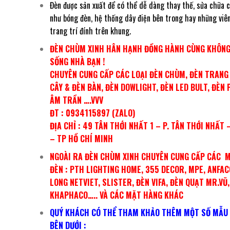
Đèn được sản xuất để có thể dễ dàng thay thế, sửa chữa 
như bóng đèn, hệ thống dây điện bên trong hay những viên
trang trí đính trên khung.
ĐÈN CHÙM XINH HÂN HẠNH ĐỒNG HÀNH CÙNG KHÔNG
SỐNG NHÀ BẠN !
CHUYÊN CUNG CẤP CÁC LOẠI ĐÈN CHÙM, ĐÈN TRANG 
CÂY & ĐÈN BÀN, ĐÈN DOWLIGHT, ĐÈN LED BULT, ĐÈN 
ÂM TRẦN ….VVV
ĐT : 0934115897 (ZALO)
ĐỊA CHỈ : 49 TÂN THỚI NHẤT 1 – P. TÂN THỚI NHẤT 
– TP HỒ CHÍ MINH
NGOÀI RA ĐÈN CHÙM XINH CHUYÊN CUNG CẤP CÁC 
ĐÈN : PTH LIGHTING HOME, 355 DECOR, MPE, ANFAC
LONG NETVIET, SLISTER, ĐÈN VIFA, ĐÈN QUẠT MR.VŨ,
KHAPHACO….. VÀ CÁC MẶT HÀNG KHÁC
QUÝ KHÁCH CÓ THỂ THAM KHẢO THÊM MỘT SỐ MẪU 
BÊN DƯỚI :