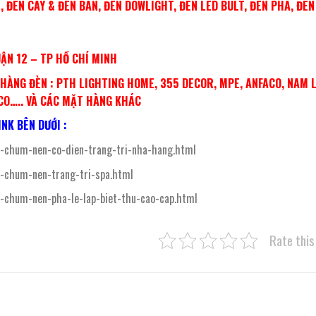
 ĐÈN CÂY & ĐÈN BÀN, ĐÈN DOWLIGHT, ĐÈN LED BULT, ĐÈN PHA, ĐÈ
UẬN 12 – TP HỒ CHÍ MINH
ÀNG ĐÈN : PTH LIGHTING HOME, 355 DECOR, MPE, ANFACO, NAM 
ACO….. VÀ CÁC MẶT HÀNG KHÁC
NK BÊN DƯỚI :
-chum-nen-co-dien-trang-tri-nha-hang.html
-chum-nen-trang-tri-spa.html
-chum-nen-pha-le-lap-biet-thu-cao-cap.html
Rate this