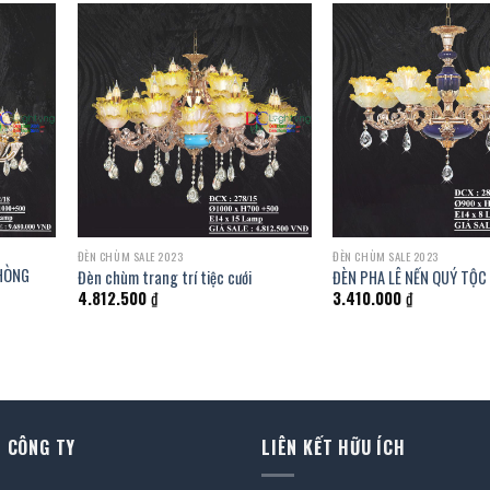
ĐÈN CHÙM SALE 2023
ĐÈN CHÙM SALE 2023
PHÒNG
Đèn chùm trang trí tiệc cưới
ĐÈN PHA LÊ NẾN QUÝ TỘC
4.812.500
₫
3.410.000
₫
 CÔNG TY
LIÊN KẾT HỮU ÍCH