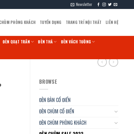
Newsletter
 CHÙM PHÒNG KHÁCH
TUYỂN DỤNG
TRANG TRÍ NỘI THẤT
LIÊN HỆ
ĐÈN QUẠT TRẦN
ĐÈN THẢ
ĐÈN VÁCH TƯỜNG
BROWSE
P
ĐÈN BÀN CỔ ĐIỂN
ĐÈN CHÙM CỔ ĐIỂN
ĐÈN CHÙM PHÒNG KHÁCH
ĐÈN CHÙM SALE 2023