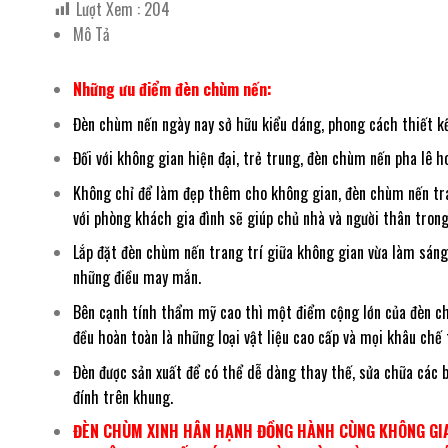
Lượt Xem :
204
Mô Tả
Những ưu điểm đèn chùm nến:
Đèn chùm nến ngày nay sở hữu kiểu dáng, phong cách thiết kế
Đối với không gian hiện đại, trẻ trung, đèn chùm nến pha lê
Không chỉ để làm đẹp thêm cho không gian, đèn chùm nến tra
với phòng khách gia đình sẽ giúp chủ nhà và người thân trong 
Lắp đặt đèn chùm nến trang trí giữa không gian vừa làm sán
những điều may mắn.
Bên cạnh tính thẩm mỹ cao thì một điểm cộng lớn của đèn chùm
đều hoàn toàn là những loại vật liệu cao cấp và mọi khâu chế
Đèn được sản xuất để có thể dễ dàng thay thế, sửa chữa các b
đính trên khung.
ĐÈN CHÙM XINH HÂN HẠNH ĐỒNG HÀNH CÙNG KHÔNG GIA