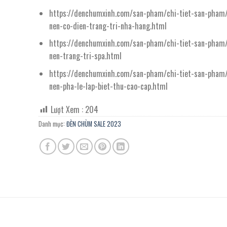
https://denchumxinh.com/san-pham/chi-tiet-san-pham
nen-co-dien-trang-tri-nha-hang.html
https://denchumxinh.com/san-pham/chi-tiet-san-pham
nen-trang-tri-spa.html
https://denchumxinh.com/san-pham/chi-tiet-san-pham
nen-pha-le-lap-biet-thu-cao-cap.html
Lượt Xem :
204
Danh mục:
ĐÈN CHÙM SALE 2023