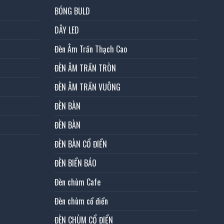
BÓNG BULD
DÂY LED
Đèn Âm Trần Thạch Cao
ĐÈN ÂM TRẦN TRÒN
ĐÈN ÂM TRẦN VUÔNG
ĐÈN BÀN
ĐÈN BÀN
ĐÈN BÀN CỔ ĐIỂN
ĐÈN BIỂN BÁO
Đèn chùm Cafe
Đèn chùm cổ điển
ĐÈN CHÙM CỔ ĐIỂN