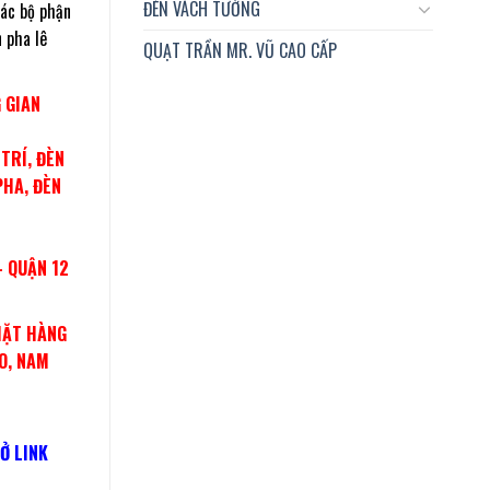
ĐÈN VÁCH TƯỜNG
các bộ phận
 pha lê
QUẠT TRẦN MR. VŨ CAO CẤP
 GIAN
TRÍ, ĐÈN
PHA, ĐÈN
– QUẬN 12
MẶT HÀNG
O, NAM
Ở LINK