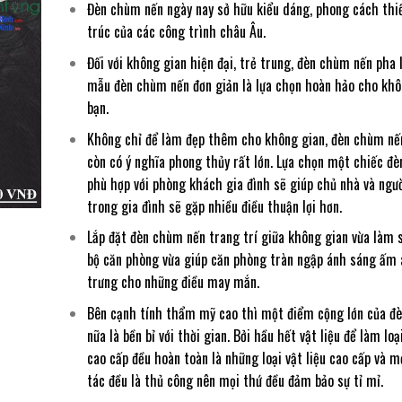
Đèn chùm nến ngày nay sở hữu kiểu dáng, phong cách thiế
trúc của các công trình châu Âu.
Đối với không gian hiện đại, trẻ trung, đèn chùm nến pha 
mẫu đèn chùm nến đơn giản là lựa chọn hoàn hảo cho khô
bạn.
Không chỉ để làm đẹp thêm cho không gian, đèn chùm nến
còn có ý nghĩa phong thủy rất lớn. Lựa chọn một chiếc đ
phù hợp với phòng khách gia đình sẽ giúp chủ nhà và ngư
trong gia đình sẽ gặp nhiều điều thuận lợi hơn.
Lắp đặt đèn chùm nến trang trí giữa không gian vừa làm 
bộ căn phòng vừa giúp căn phòng tràn ngập ánh sáng ấm 
trưng cho những điều may mắn.
Bên cạnh tính thẩm mỹ cao thì một điểm cộng lớn của đ
nữa là bền bỉ với thời gian. Bởi hầu hết vật liệu để làm lo
cao cấp đều hoàn toàn là những loại vật liệu cao cấp và 
tác đều là thủ công nên mọi thứ đều đảm bảo sự tỉ mỉ.