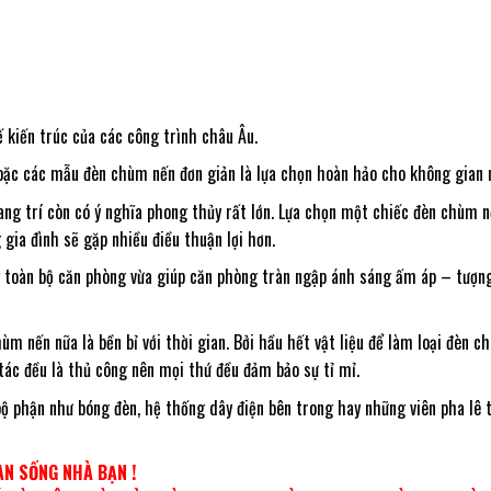
 kiến trúc của các công trình châu Âu.
 hoặc các mẫu đèn chùm nến đơn giản là lựa chọn hoàn hảo cho không gian 
ng trí còn có ý nghĩa phong thủy rất lớn. Lựa chọn một chiếc đèn chùm 
gia đình sẽ gặp nhiều điều thuận lợi hơn.
g toàn bộ căn phòng vừa giúp căn phòng tràn ngập ánh sáng ấm áp – tượn
 nến nữa là bền bỉ với thời gian. Bởi hầu hết vật liệu để làm loại đèn c
 tác đều là thủ công nên mọi thứ đều đảm bảo sự tỉ mỉ.
ộ phận như bóng đèn, hệ thống dây điện bên trong hay những viên pha lê t
N SỐNG NHÀ BẠN !