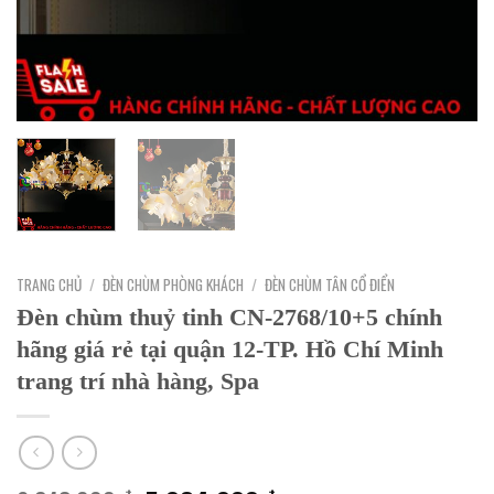
TRANG CHỦ
/
ĐÈN CHÙM PHÒNG KHÁCH
/
ĐÈN CHÙM TÂN CỔ ĐIỂN
Đèn chùm thuỷ tinh CN-2768/10+5 chính
hãng giá rẻ tại quận 12-TP. Hồ Chí Minh
trang trí nhà hàng, Spa