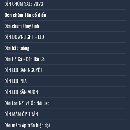
ĐÈN CHÙM SALE 2023
Đèn chùm tân cổ điển
Đèn chùm thuỷ tinh
ĐÈN DOWNLIGHT - LED
Đèn hắt tường
Đèn Hồ Cá - Đèn Bãi Cỏ
ĐÈN LED BÁN NGUYỆT
ĐÈN LED PHA
ĐÈN LED SÂN VƯỜN
Đèn Lon Nổi và Ốp Nổi Led
ĐÈN MÂM ỐP TRẦN
Đèn mâm ốp trần hiện đại