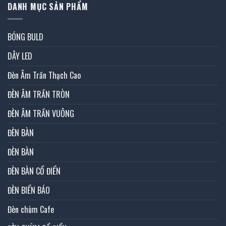
DANH MỤC SẢN PHẨM
BÓNG BULD
DÂY LED
Đèn Âm Trần Thạch Cao
ĐÈN ÂM TRẦN TRÒN
ĐÈN ÂM TRẦN VUÔNG
ĐÈN BÀN
ĐÈN BÀN
ĐÈN BÀN CỔ ĐIỂN
ĐÈN BIỂN BÁO
Đèn chùm Cafe