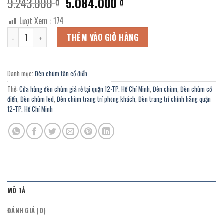
Giá
Giá
9.243.000
5.084.000
₫
₫
gốc
hiện
Lượt Xem :
174
là:
tại
Đèn chùm thuỷ tinh CN-2768/10+5 chính hãng giá rẻ tại quận 12-TP.
9.243.000 ₫.
là:
THÊM VÀO GIỎ HÀNG
5.084.000 ₫.
Danh mục:
Đèn chùm tân cổ điển
Thẻ:
Cửa hàng đèn chùm giá rẻ tại quận 12-TP. Hồ Chí Minh
,
Đèn chùm
,
Đèn chùm cổ
điển
,
Đèn chùm led
,
Đèn chùm trang trí phòng khách
,
Đèn trang trí chính hãng quận
12-TP. Hồ Chí Minh
MÔ TẢ
ĐÁNH GIÁ (0)