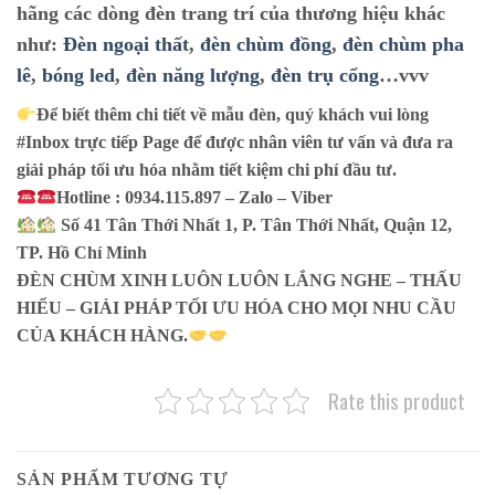
hãng các dòng đèn trang trí của thương hiệu khác
như:
Đèn ngoại thất
,
đèn chùm đồng
,
đèn chùm pha
lê
,
bóng led
,
đèn năng lượng
,
đèn trụ cổng
…vvv
Để biết thêm chi tiết về mẫu đèn, quý khách vui lòng
#Inbox trực tiếp Page để được nhân viên tư vấn và đưa ra
giải pháp tối ưu hóa nhằm tiết kiệm chi phí đầu tư.
Hotline : 0934.115.897 – Zalo – Viber
Số 41 Tân Thới Nhất 1, P. Tân Thới Nhất, Quận 12,
TP. Hồ Chí Minh
ĐÈN CHÙM XINH LUÔN LUÔN LẮNG NGHE – THẤU
HIỂU – GIẢI PHÁP TỐI ƯU HÓA CHO MỌI NHU CẦU
CỦA KHÁCH HÀNG.
Rate this product
SẢN PHẨM TƯƠNG TỰ