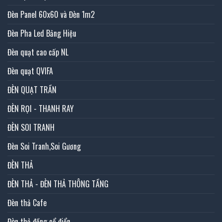
Đèn Panel 60x60 và Đèn 1m2
Đèn Pha Led Bảng Hiệu
Đèn quạt cao cấp NL
Đèn quạt QVIFA
ĐÈN QUẠT TRẦN
ĐÈN RỌI - THANH RAY
ĐÈN SOI TRANH
Đèn Soi Tranh,Soi Gương
ĐÈN THẢ
ĐÈN THẢ - ĐÈN THẢ THÔNG TẦNG
Đèn thả Cafe
Đèn thả đồng cổ điển