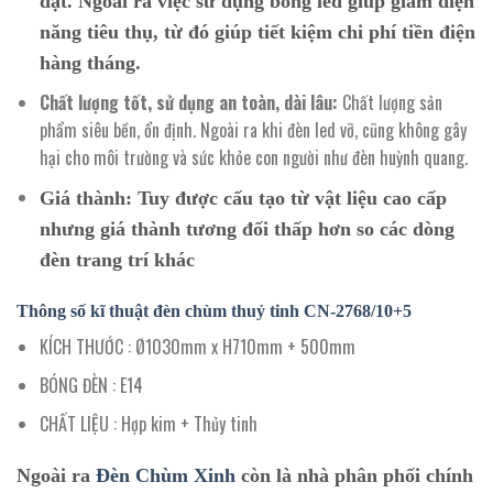
đặt. Ngoài ra việc sử dụng bóng led giúp giảm điện
năng tiêu thụ, từ đó giúp tiết kiệm chi phí tiền điện
hàng tháng.
Chất lượng tốt, sử dụng an toàn, dài lâu:
Chất lượng sản
phẩm siêu bền, ổn định. Ngoài ra khi đèn led vỡ, cũng không gây
hại cho môi trường và sức khỏe con người như đèn huỳnh quang.
Giá thành:
Tuy được cấu tạo từ vật liệu cao cấp
nhưng giá thành tương đối thấp hơn so các dòng
đèn trang trí khác
Thông số kĩ thuật đèn chùm thuỷ tinh
CN-2768/10+5
KÍCH THƯỚC : Ø1030mm x H710mm + 500mm
BÓNG ĐÈN : E14
CHẤT LIỆU : Hợp kim + Thủy tinh
Ngoài ra
Đèn Chùm Xinh
còn là nhà phân phối chính