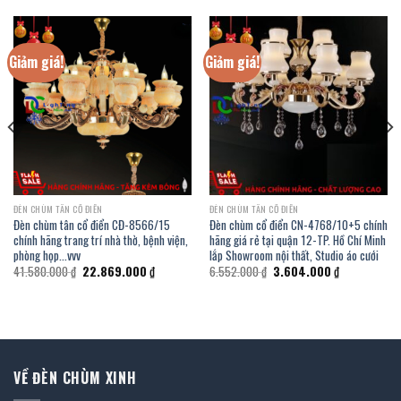
Giảm giá!
Giảm giá!
ĐÈN CHÙM TÂN CỔ ĐIỂN
ĐÈN CHÙM TÂN CỔ ĐIỂN
Đèn chùm tân cổ điển CĐ-8566/15
Đèn chùm cổ điển CN-4768/10+5 chính
chính hãng trang trí nhà thờ, bệnh viện,
hãng giá rẻ tại quận 12-TP. Hồ Chí Minh
phòng họp…vvv
lắp Showroom nội thất, Studio áo cưới
Giá
Giá
Giá
Giá
41.580.000
₫
22.869.000
₫
6.552.000
₫
3.604.000
₫
gốc
hiện
gốc
hiện
là:
tại
là:
tại
41.580.000 ₫.
là:
6.552.000 ₫.
là:
00 ₫.
22.869.000 ₫.
3.604.000 ₫.
VỀ ĐÈN CHÙM XINH