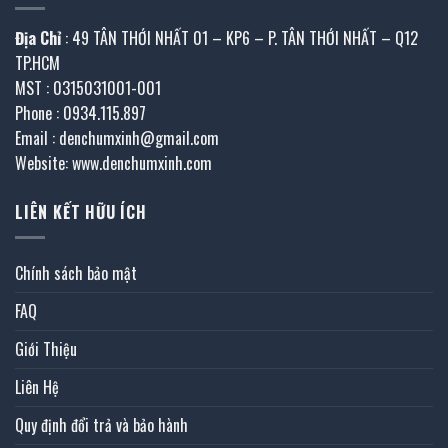
Địa Chỉ
: 49 TÂN THỚI NHẤT 01 – KP6 – P. TÂN THỚI NHẤT – Q12
TP.HCM
MST : 0315031001-001
Phone : 0934.115.897
Email : denchumxinh@gmail.com
Website: www.denchumxinh.com
LIÊN KẾT HỮU ÍCH
Chính sách bảo mật
FAQ
Giới Thiệu
Liên Hệ
Quy định đổi trả và bảo hành