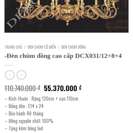
TRANG CHỦ
/
ĐÈN CHÙM CỔ ĐIỂN
/
ĐÈN CHÙM ĐỒNG
-Đèn chùm đồng cao cấp DCX031/12+8+4
Giá
Giá
110.740.000
55.370.000
₫
₫
gốc
hiện
– Kích thước : Rộng 120cm + cao 110cm
là:
tại
– Bóng đèn : E14 x 24
110.740.000 ₫.
là:
– Bảo hành 48 tháng
55.370.000 ₫.
– Đồng nguyên chất 100%
– Tặng kèm bóng led