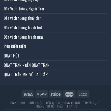
Đèn Vách Tường Ngoài Trời
Đèn vách tường thuỷ tinh
Đèn vách tường tranh led
Đèn vách tường tranh màu
PHỤ KIỆN ĐIỆN
QUẠT HÚT
QUẠT TRẦN - ĐÈN QUẠT TRẦN
QUẠT TRẦN MR. VŨ CAO CẤP
TRANG CHỦ
GIỚI THIỆU
ĐÈN CHÙM PHÒNG KHÁCH
TUYỂN DỤNG
TRANG TRÍ NỘI THẤT
LIÊN HỆ