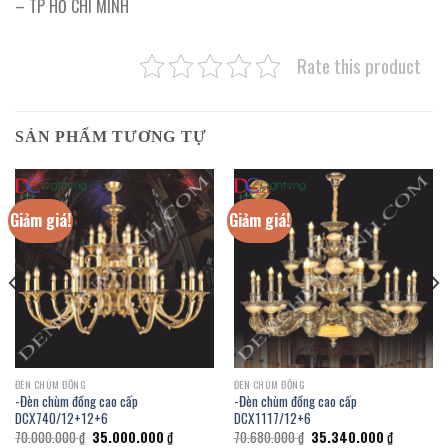
– TP HỒ CHÍ MINH
Rate this product
SẢN PHẨM TƯƠNG TỰ
Giảm giá!
Giảm giá!
ĐÈN CHÙM ĐỒNG
ĐÈN CHÙM ĐỒNG
-Đèn chùm đồng cao cấp
-Đèn chùm đồng cao cấp
DCX740/12+12+6
DCX1117/12+6
Giá
Giá
Giá
Giá
70.000.000
₫
35.000.000
₫
70.680.000
₫
35.340.000
₫