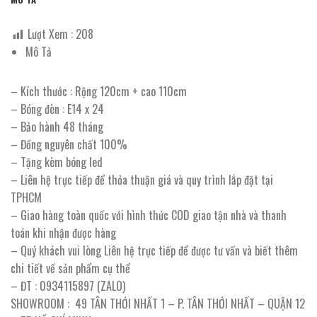
Lượt Xem :
208
Mô Tả
– Kích thước : Rộng 120cm + cao 110cm
– Bóng đèn : E14 x 24
– Bảo hành 48 tháng
– Đồng nguyên chất 100%
– Tặng kèm bóng led
– Liên hệ trực tiếp để thỏa thuận giá và quy trình lắp đặt tại
TPHCM
– Giao hàng toàn quốc với hình thức COD giao tận nhà và thanh
toán khi nhận được hàng
– Quý khách vui lòng Liên hệ trực tiếp để được tư vấn và biết thêm
chi tiết về sản phẩm cụ thể
– ĐT : 0934115897 (ZALO)
SHOWROOM : 49 TÂN THỚI NHẤT 1 – P. TÂN THỚI NHẤT – QUẬN 12