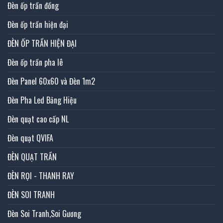
Đèn ốp trần đồng
Đèn ốp trần hiện đại
ĐÈN ỐP TRẦN HIỆN ĐẠI
Đèn ốp trần pha lê
Đèn Panel 60x60 và Đèn 1m2
Đèn Pha Led Bảng Hiệu
Đèn quạt cao cấp NL
Đèn quạt QVIFA
ĐÈN QUẠT TRẦN
ĐÈN RỌI - THANH RAY
ĐÈN SOI TRANH
Đèn Soi Tranh,Soi Gương