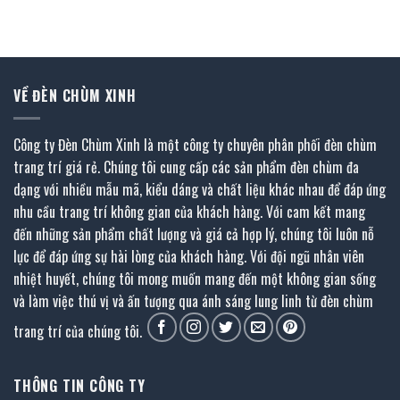
gốc
hiện
gốc
hiện
là:
tại
là:
tại
70.000.000 ₫.
là:
70.680.000 ₫.
là:
00 ₫.
35.000.000 ₫.
35.340.00
VỀ ĐÈN CHÙM XINH
Công ty Đèn Chùm Xinh là một công ty chuyên phân phối đèn chùm
trang trí giá rẻ. Chúng tôi cung cấp các sản phẩm đèn chùm đa
dạng với nhiều mẫu mã, kiểu dáng và chất liệu khác nhau để đáp ứng
nhu cầu trang trí không gian của khách hàng. Với cam kết mang
đến những sản phẩm chất lượng và giá cả hợp lý, chúng tôi luôn nỗ
lực để đáp ứng sự hài lòng của khách hàng. Với đội ngũ nhân viên
nhiệt huyết, chúng tôi mong muốn mang đến một không gian sống
và làm việc thú vị và ấn tượng qua ánh sáng lung linh từ đèn chùm
trang trí của chúng tôi.
THÔNG TIN CÔNG TY