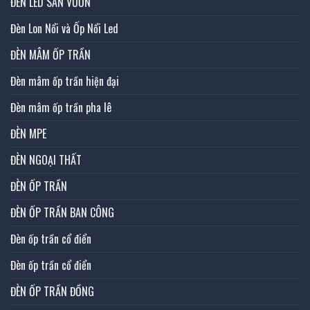
ĐÈN LED SÂN VƯỜN
Đèn Lon Nổi và Ốp Nổi Led
ĐÈN MÂM ỐP TRẦN
Đèn mâm ốp trần hiện đại
Đèn mâm ốp trần pha lê
ĐÈN MPE
ĐÈN NGOẠI THẤT
ĐÈN ỐP TRẦN
ĐÈN ỐP TRẦN BAN CÔNG
Đèn ốp trần cổ điển
Đèn ốp trần cổ điển
ĐÈN ỐP TRẦN ĐỒNG