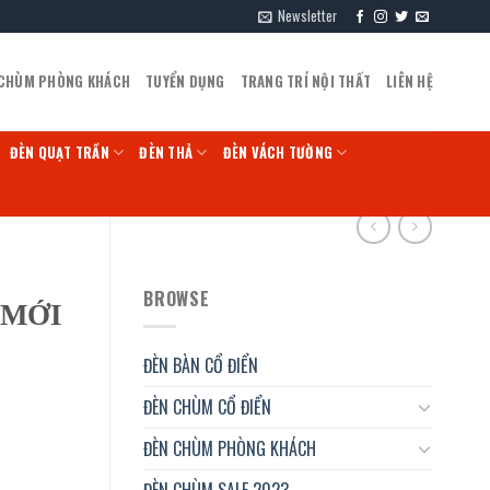
Newsletter
 CHÙM PHÒNG KHÁCH
TUYỂN DỤNG
TRANG TRÍ NỘI THẤT
LIÊN HỆ
ĐÈN QUẠT TRẦN
ĐÈN THẢ
ĐÈN VÁCH TƯỜNG
BROWSE
4-MỚI
ĐÈN BÀN CỔ ĐIỂN
ĐÈN CHÙM CỔ ĐIỂN
ĐÈN CHÙM PHÒNG KHÁCH
ĐÈN CHÙM SALE 2023