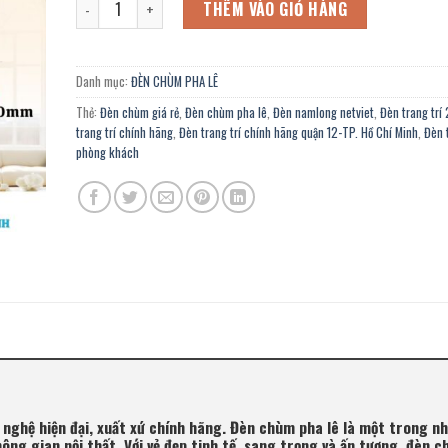
12.400.000 ₫.
là:
THÊM VÀO GIỎ HÀNG
6.820.000 ₫.
Danh mục:
ĐÈN CHÙM PHA LÊ
Thẻ:
Đèn chùm giá rẻ
,
Đèn chùm pha lê
,
Đèn namlong netviet
,
Đèn trang trí
trang trí chính hãng
,
Đèn trang trí chính hãng quận 12-TP. Hồ Chí Minh
,
Đèn t
phòng khách
nghệ hiện đại, xuất xứ chính hãng. Đèn chùm pha lê là một trong n
ông gian nội thất. Với vẻ đẹp tinh tế, sang trọng và ấn tượng, đèn 