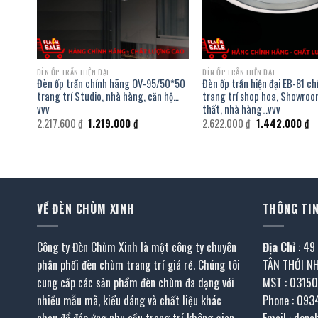
ĐÈN ỐP TRẦN HIỆN ĐẠI
ĐÈN ỐP TRẦN HIỆN ĐẠI
g
Đèn ốp trần chính hãng OV-95/50*50
Đèn ốp trần hiện đại EB-81 c
e,
trang trí Studio, nhà hàng, căn hộ…
trang trí shop hoa, Showroo
vvv
thất, nhà hàng…vvv
Giá
Giá
Giá
Gi
2.217.600
₫
1.219.000
₫
2.622.000
₫
1.442.000
₫
gốc
hiện
gốc
hi
là:
tại
là:
tạ
2.217.600 ₫.
là:
2.622.000 ₫.
là:
000 ₫.
1.219.000 ₫.
1.
VỀ ĐÈN CHÙM XINH
THÔNG TIN
Công ty Đèn Chùm Xinh là một công ty chuyên
Địa Chỉ
: 49
phân phối đèn chùm trang trí giá rẻ. Chúng tôi
TÂN THỚI N
cung cấp các sản phẩm đèn chùm đa dạng với
MST : 0315
nhiều mẫu mã, kiểu dáng và chất liệu khác
Phone : 093