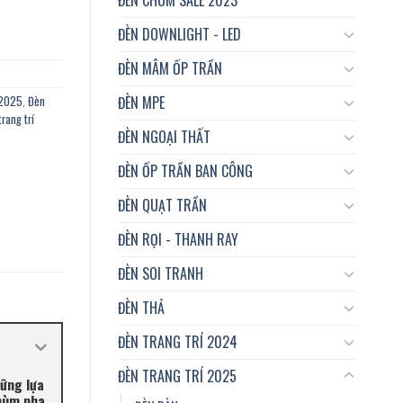
ĐÈN DOWNLIGHT - LED
ĐÈN MÂM ỐP TRẦN
ĐÈN MPE
 2025
,
Đèn
rang trí
ĐÈN NGOẠI THẤT
ĐÈN ỐP TRẦN BAN CÔNG
ĐÈN QUẠT TRẦN
ĐÈN RỌI - THANH RAY
ĐÈN SOI TRANH
ĐÈN THẢ
ĐÈN TRANG TRÍ 2024
ĐÈN TRANG TRÍ 2025
hững lựa
chùm pha