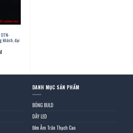
g OTN-
g khách, đại
Giá
₫
hiện
tại
.
là:
2.703.000 ₫.
DANH MỤC SẢN PHẨM
BÓNG BULD
DÂY LED
Đèn Âm Trần Thạch Cao