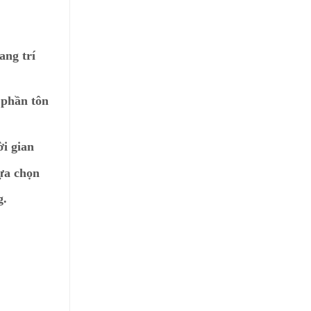
ang trí
 phần tôn
ời gian
lựa chọn
g.