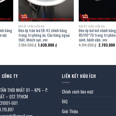
ĐÈN ỐP TRẦN HIỆN ĐẠI
ĐÈN ỐP TRẦN HIỆN ĐẠI
hính hãng
Đèn ốp trần led EB-42 chính hãng
Đèn ốp led led chính hãn
m nội
trang trí phòng ăn, Cửa hàng ngoại
85/110*70 trang trí phòn
thất, khách sạn…vvv
sảnh, bệnh viện…vvv
á
Giá
Giá
Giá
2.964.000
₫
1.630.000
₫
4.914.000
₫
2.703.000
ện
gốc
hiện
gốc
i
là:
tại
là:
2.964.000 ₫.
là:
4.914.000 ₫
442.000 ₫.
1.630.000 ₫.
 CÔNG TY
LIÊN KẾT HỮU ÍCH
 TÂN THỚI NHẤT 01 – KP6 – P.
Chính sách bảo mật
HẤT – Q12 TP.HCM
FAQ
031001-001
4.115.897
Giới Thiệu