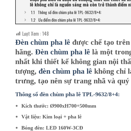
lê không chỉ là nguồn sáng mà còn trở thành điểm n
Thông số đèn chùm pha lê TPL-9632/8+4:
Ưu điểm đèn chùm pha lê TPL-9632/8+4:
Lượt Xem :
148
Đèn chùm
pha lê
được chế tạo trên
hãng.
Đèn chùm pha lê
là một tron
nhất khi thiết kế không gian nội thấ
tượng,
đèn chùm pha lê
không chỉ l
trưng, tạo nên sự trang nhã và quý
Thông số đèn chùm pha lê TPL-9632/8+4:
Kích thước: Ø900xH700+500mm
Vật liệu: Kim loại + pha lê
Bóng đèn: LED 160W-3CĐ