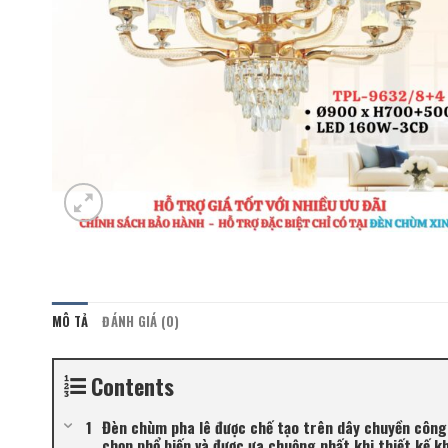
MÔ TẢ
ĐÁNH GIÁ (0)
Contents
Đèn chùm pha lê được chế tạo trên dây chuyền công 
chọn phổ biến và được ưa chuộng nhất khi thiết kế kh