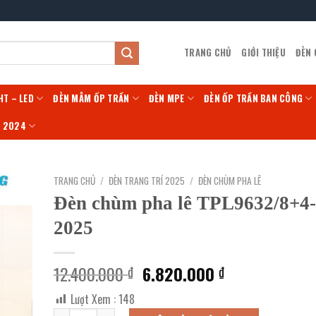
TRANG CHỦ
GIỚI THIỆU
ĐÈN
HT – LED
ĐÈN MÂM ỐP TRẦN
ĐÈN MPE
ĐÈN ỐP TRẦN BAN CÔNG
Í 2024
TRANG CHỦ
/
ĐÈN TRANG TRÍ 2025
/
ĐÈN CHÙM PHA LÊ
Đèn chùm pha lê TPL9632/8+
2025
Giá
Giá
12.400.000
6.820.000
₫
₫
gốc
hiện
Lượt Xem :
148
là:
tại
Đèn chùm pha lê TPL9632/8+4-MỚI 2025 số lượng