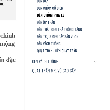
ĐÈN BÀN
ạn.
ĐÈN CHÙM CỔ ĐIỂN
ĐÈN CHÙM PHA LÊ
ĐÈN ỐP TRẦN
ĐÈN THẢ - ĐÈN THẢ THÔNG TẦNG
 chính
ĐÈN TRỤ & ĐÈN CÂY SÂN VƯỜN
huộng
ĐÈN VÁCH TƯỜNG
QUẠT TRẦN - ĐÈN QUẠT TRẦN
ấn đặc
ĐÈN VÁCH TƯỜNG
QUẠT TRẦN MR. VŨ CAO CẤP