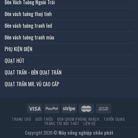
Đèn Vách Tường Ngoài Trời
Đèn vách tường thuỷ tinh
Đèn vách tường tranh led
Đèn vách tường tranh màu
PHỤ KIỆN ĐIỆN
QUẠT HÚT
QUẠT TRẦN - ĐÈN QUẠT TRẦN
QUẠT TRẦN MR. VŨ CAO CẤP
TRANG CHỦ
GIỚI THIỆU
ĐÈN CHÙM PHÒNG KHÁCH
TUYỂN DỤNG
TRANG TRÍ NỘI THẤT
LIÊN HỆ
Copyright 2026 ©
Máy công nghiệp châu phát