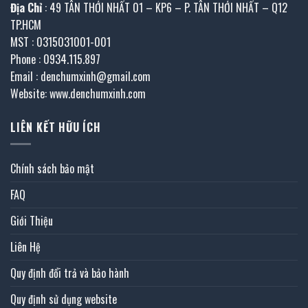
Địa Chỉ
: 49 TÂN THỚI NHẤT 01 – KP6 – P. TÂN THỚI NHẤT – Q12
TP.HCM
MST : 0315031001-001
Phone : 0934.115.897
Email : denchumxinh@gmail.com
Website: www.denchumxinh.com
LIÊN KẾT HỮU ÍCH
Chính sách bảo mật
FAQ
Giới Thiệu
Liên Hệ
Quy định đổi trả và bảo hành
Quy định sử dụng website