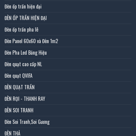
Đèn ốp trần hiện đại
ĐÈN ỐP TRẦN HIỆN ĐẠI
Đèn ốp trần pha lê
Đèn Panel 60x60 và Đèn 1m2
Đèn Pha Led Bảng Hiệu
Đèn quạt cao cấp NL
Đèn quạt QVIFA
ĐÈN QUẠT TRẦN
ĐÈN RỌI - THANH RAY
ĐÈN SOI TRANH
Đèn Soi Tranh,Soi Gương
ĐÈN THẢ