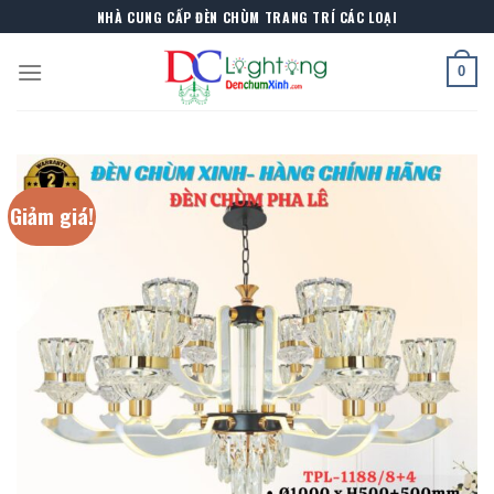
Skip
NHÀ CUNG CẤP ĐÈN CHÙM TRANG TRÍ CÁC LOẠI
to
content
0
Giảm giá!