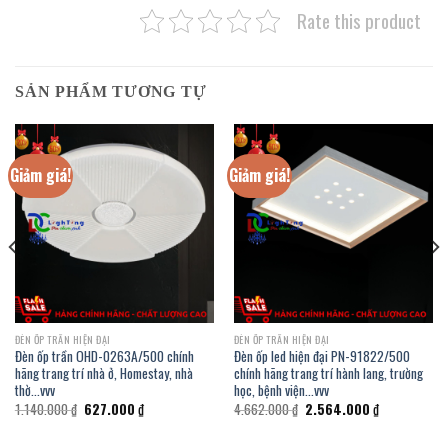
Rate this product
SẢN PHẨM TƯƠNG TỰ
Giảm giá!
Giảm giá!
ĐÈN ỐP TRẦN HIỆN ĐẠI
ĐÈN ỐP TRẦN HIỆN ĐẠI
Đèn ốp trần OHD-0263A/500 chính
Đèn ốp led hiện đại PN-91822/500
hãng trang trí nhà ở, Homestay, nhà
chính hãng trang trí hành lang, trường
thờ…vvv
học, bệnh viện…vvv
Giá
Giá
Giá
Giá
1.140.000
₫
627.000
₫
4.662.000
₫
2.564.000
₫
gốc
hiện
gốc
hiện
là:
tại
là:
tại
1.140.000 ₫.
là:
4.662.000 ₫.
là: