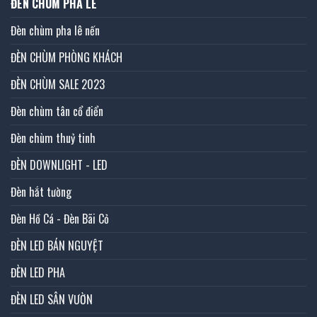
ĐÈN CHÙM PHA LÊ
Đèn chùm pha lê nến
ĐÈN CHÙM PHÒNG KHÁCH
ĐÈN CHÙM SALE 2023
Đèn chùm tân cổ điển
Đèn chùm thuỷ tinh
ĐÈN DOWNLIGHT - LED
Đèn hắt tường
Đèn Hồ Cá - Đèn Bãi Cỏ
ĐÈN LED BÁN NGUYỆT
ĐÈN LED PHA
ĐÈN LED SÂN VƯỜN