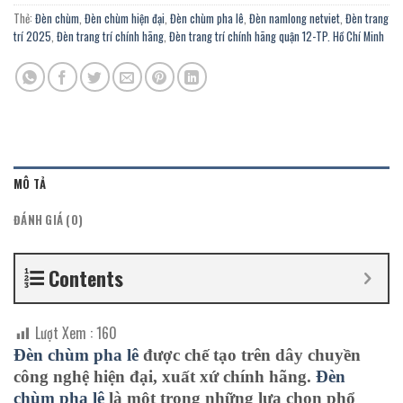
Thẻ:
Đèn chùm
,
Đèn chùm hiện đại
,
Đèn chùm pha lê
,
Đèn namlong netviet
,
Đèn trang
trí 2025
,
Đèn trang trí chính hãng
,
Đèn trang trí chính hãng quận 12-TP. Hồ Chí Minh
MÔ TẢ
ĐÁNH GIÁ (0)
Contents
Lượt Xem :
160
Đèn chùm
pha lê
được chế tạo trên dây chuyền
công nghệ hiện đại, xuất xứ chính hãng.
Đèn
chùm pha lê
là một trong những lựa chọn phổ