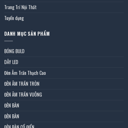
Trang Trí Nội Thất
Tuyển dụng
DANH MỤC SẢN PHẨM
BÓNG BULD
DÂY LED
Đèn Âm Trần Thạch Cao
ĐÈN ÂM TRẦN TRÒN
ĐÈN ÂM TRẦN VUÔNG
ĐÈN BÀN
ĐÈN BÀN
ĐÈN BÀN CỔ ĐIỂN