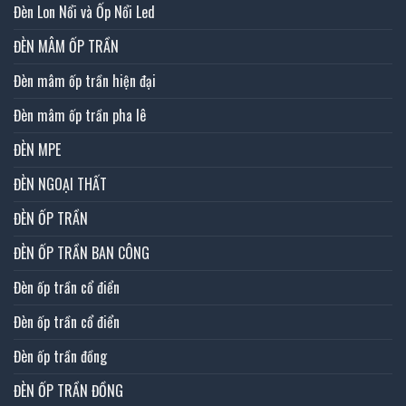
Đèn Lon Nổi và Ốp Nổi Led
ĐÈN MÂM ỐP TRẦN
Đèn mâm ốp trần hiện đại
Đèn mâm ốp trần pha lê
ĐÈN MPE
ĐÈN NGOẠI THẤT
ĐÈN ỐP TRẦN
ĐÈN ỐP TRẦN BAN CÔNG
Đèn ốp trần cổ điển
Đèn ốp trần cổ điển
Đèn ốp trần đồng
ĐÈN ỐP TRẦN ĐỒNG