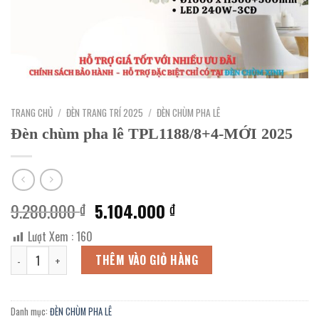
TRANG CHỦ
/
ĐÈN TRANG TRÍ 2025
/
ĐÈN CHÙM PHA LÊ
Đèn chùm pha lê TPL1188/8+4-MỚI 2025
Giá
Giá
9.280.000
5.104.000
₫
₫
gốc
hiện
Lượt Xem :
160
là:
tại
Đèn chùm pha lê TPL1188/8+4-MỚI 2025 số lượng
9.280.000 ₫.
là:
THÊM VÀO GIỎ HÀNG
5.104.000 ₫.
Danh mục:
ĐÈN CHÙM PHA LÊ