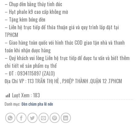
– Chụp đèn bằng thủy tinh đúc
– Hạt phale k9 cao cấp không mờ
– Tặng kèm bóng đèn
– Liên hệ trực tiếp để thỏa thuận giá và quy trình lắp đặt tại
TPHCM
– Giao hàng toàn quốc với hình thức COD giao tận nhà và thanh
toán khi nhận được hàng
– Quý khách vui lòng Liên hệ trực tiếp để được tư vấn và biết thêm
chi tiết về sản phẩm cụ thể
– ĐT : 0934115897 (ZALO)
Địa Chỉ VP : 113 TRẦN THỊ HÈ , P.HIỆP THÀNH .QUẬN 12 .TPHCM
Lượt Xem :
183
Danh mục:
Đèn chùm pha lê nến