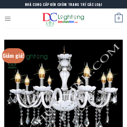
Skip
NHÀ CUNG CẤP ĐÈN CHÙM TRANG TRÍ CÁC LOẠI
to
content
0
Giảm giá!