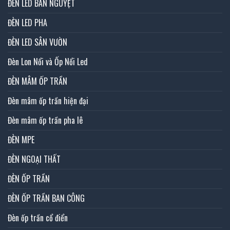
ĐÈN LED BÁN NGUYỆT
ĐÈN LED PHA
ĐÈN LED SÂN VƯỜN
Đèn Lon Nổi và Ốp Nổi Led
ĐÈN MÂM ỐP TRẦN
Đèn mâm ốp trần hiện đại
Đèn mâm ốp trần pha lê
ĐÈN MPE
ĐÈN NGOẠI THẤT
ĐÈN ỐP TRẦN
ĐÈN ỐP TRẦN BAN CÔNG
Đèn ốp trần cổ điển