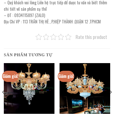
– Quý khách vui lòng Liên hệ trực tiếp để được tư vấn và biết thêm
chi tiết về sản phẩm cụ thể
– ĐT : 0934115897 (ZALO)
Địa Chỉ VP : 113 TRẦN THỊ HÈ , P.HIỆP THÀNH .QUẬN 12 .TPHCM
Rate this product
SẢN PHẨM TƯƠNG TỰ
Giảm giá!
Giảm giá!