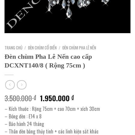
TRANG CHỦ
/
ĐÈN CHÙM CỔ ĐIỂN
/
ĐÈN CHÙM PHA LÊ NẾN
Đèn chùm Pha Lê Nến cao cấp
DCXNT140/8 ( Rộng 75cm )
Giá
Giá
3.500.000
1.950.000
₫
₫
gốc
hiện
– Kích thước : Rộng 75cm + cao 70cm + xích 30cm
là:
tại
– Bóng đèn : E14 x 8
3.500.000 ₫.
là:
– Bảo hành 24 tháng
1.950.000 ₫.
– Thân đèn bằng thủy tinh + các linh kiện sắt khác