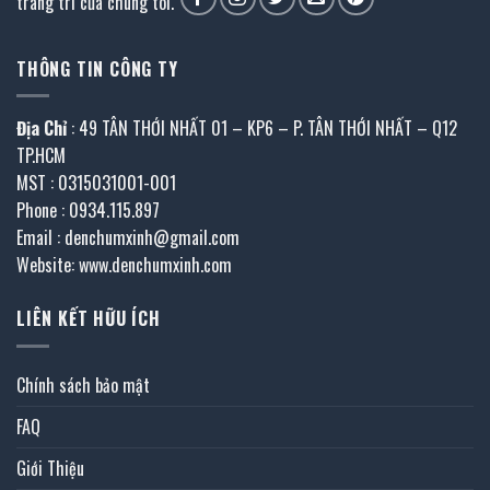
trang trí của chúng tôi.
THÔNG TIN CÔNG TY
Địa Chỉ
: 49 TÂN THỚI NHẤT 01 – KP6 – P. TÂN THỚI NHẤT – Q12
TP.HCM
MST : 0315031001-001
Phone : 0934.115.897
Email : denchumxinh@gmail.com
Website: www.denchumxinh.com
LIÊN KẾT HỮU ÍCH
Chính sách bảo mật
FAQ
Giới Thiệu