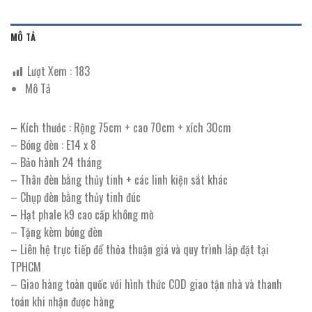
MÔ TẢ
Lượt Xem :
183
Mô Tả
– Kích thước : Rộng 75cm + cao 70cm + xích 30cm
– Bóng đèn : E14 x 8
– Bảo hành 24 tháng
– Thân đèn bằng thủy tinh + các linh kiện sắt khác
– Chụp đèn bằng thủy tinh đúc
– Hạt phale k9 cao cấp không mờ
– Tặng kèm bóng đèn
– Liên hệ trực tiếp để thỏa thuận giá và quy trình lắp đặt tại
TPHCM
– Giao hàng toàn quốc với hình thức COD giao tận nhà và thanh
toán khi nhận được hàng