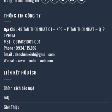
trang trí của chúng tôi.
THÔNG TIN CÔNG TY
Địa Chỉ
: 49 TÂN THỚI NHẤT 01 – KP6 – P. TÂN THỚI NHẤT – Q12
TP.HCM
MST : 0315031001-001
Phone : 0934.115.897
Email : denchumxinh@gmail.com
Website: www.denchumxinh.com
LIÊN KẾT HỮU ÍCH
Chính sách bảo mật
FAQ
Giới Thiệu