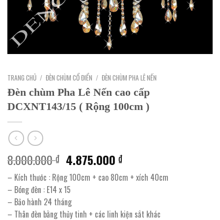
TRANG CHỦ
/
ĐÈN CHÙM CỔ ĐIỂN
/
ĐÈN CHÙM PHA LÊ NẾN
Đèn chùm Pha Lê Nến cao cấp
DCXNT143/15 ( Rộng 100cm )
Giá
Giá
8.000.000
4.875.000
₫
₫
gốc
hiện
– Kích thước : Rộng 100cm + cao 80cm + xích 40cm
là:
tại
– Bóng đèn : E14 x 15
8.000.000 ₫.
là:
– Bảo hành 24 tháng
4.875.000 ₫.
– Thân đèn bằng thủy tinh + các linh kiện sắt khác