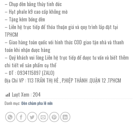
– Chụp đèn bằng thủy tinh đúc
– Hạt phale k9 cao cấp không mờ
– Tặng kèm bóng đèn
– Liên hệ trực tiếp để thỏa thuận giá và quy trình lắp đặt tại
TPHCM
– Giao hàng toàn quốc với hình thức COD giao tận nhà và thanh
toán khi nhận được hàng
– Quý khách vui lòng Liên hệ trực tiếp để được tư vấn và biết thêm
chi tiết về sản phẩm cụ thể
– ĐT : 0934115897 (ZALO)
Địa Chỉ VP : 113 TRẦN THỊ HÈ , P.HIỆP THÀNH .QUẬN 12 .TPHCM
Lượt Xem :
204
Danh mục:
Đèn chùm pha lê nến