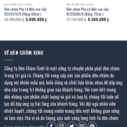
ĐÈN CHÙM PHA LÊ NẾN
ĐÈN CHÙM PHA LÊ NẾN
Đèn chùm Pha Lê Nến cao cấp
Đèn chùm Pha Lê Nến cao cấp
DCX9310/8 (Rộng 80cm )
DCX9006/6 (Rộng 70cm )
Giá
Giá
Giá
Giá
10.190.000
₫
5.095.000
₫
12.720.000
₫
6.360.000
₫
gốc
hiện
gốc
hiện
là:
tại
là:
tại
10.190.000 ₫.
là:
12.720.000 ₫.
là:
₫.
5.095.000 ₫.
6.360.000 ₫
VỀ ĐÈN CHÙM XINH
Công ty Đèn Chùm Xinh là một công ty chuyên phân phối đèn chùm
trang trí giá rẻ. Chúng tôi cung cấp các sản phẩm đèn chùm đa
dạng với nhiều mẫu mã, kiểu dáng và chất liệu khác nhau để đáp ứng
nhu cầu trang trí không gian của khách hàng. Với cam kết mang
đến những sản phẩm chất lượng và giá cả hợp lý, chúng tôi luôn nỗ
lực để đáp ứng sự hài lòng của khách hàng. Với đội ngũ nhân viên
nhiệt huyết, chúng tôi mong muốn mang đến một không gian sống
và làm việc thú vị và ấn tượng qua ánh sáng lung linh từ đèn chùm