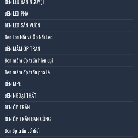
ĐÈN LED BÁN NGUYỆT
ĐÈN LED PHA
ĐÈN LED SÂN VƯỜN
Đèn Lon Nổi và Ốp Nổi Led
ĐÈN MÂM ỐP TRẦN
Đèn mâm ốp trần hiện đại
Đèn mâm ốp trần pha lê
ĐÈN MPE
ĐÈN NGOẠI THẤT
ĐÈN ỐP TRẦN
ĐÈN ỐP TRẦN BAN CÔNG
Đèn ốp trần cổ điển