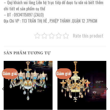
– Quý khách vui lòng Liên hệ trực tiếp để được tư vấn và biết thêm
chi tiết về sản phẩm cụ thể
– ĐT : 0934115897 (ZALO)
Địa Chỉ VP : 113 TRẦN THỊ HÈ , P.HIỆP THÀNH .QUẬN 12 .TPHCM
Rate this product
SẢN PHẨM TƯƠNG TỰ
Giảm giá!
Giảm giá!