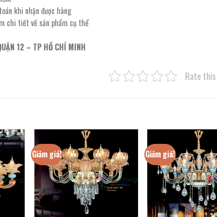
 toán khi nhận được hàng
êm chi tiết về sản phẩm cụ thể
QUẬN 12 – TP HỒ CHÍ MINH
Rate this
Giảm giá!
Giảm giá!