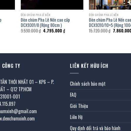
ĐÈN CHÙM PHA LÊ NẾN
ĐÈN CHÙM PHA LÊ NẾN
p
Đèn chùm Pha Lê Nến cao cấp
Đèn chùm Pha Lê Nến cao
DCX9301/8 (Rộng 80cm )
DCX9310/10+5 (Rộng 100
Giá
Giá
Giá
9.590.000
₫
4.795.000
₫
15.720.000
₫
7.860.00
gốc
hiện
gốc
là:
tại
là:
9.590.000 ₫.
là:
15.720.000
4.795.000 ₫.
 CÔNG TY
LIÊN KẾT HỮU ÍCH
 TÂN THỚI NHẤT 01 – KP6 – P.
Chính sách bảo mật
HẤT – Q12 TP.HCM
FAQ
031001-001
4.115.897
Giới Thiệu
chumxinh@gmail.com
Liên Hệ
w.denchumxinh.com
Quy định đổi trả và bảo hành