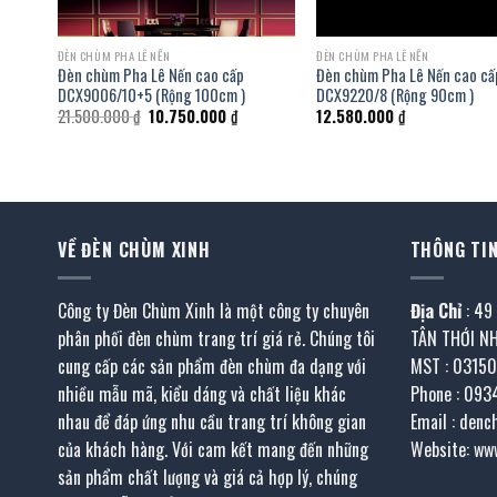
ĐÈN CHÙM PHA LÊ NẾN
ĐÈN CHÙM PHA LÊ NẾN
Đèn chùm Pha Lê Nến cao cấp
Đèn chùm Pha Lê Nến cao cấ
DCX9006/10+5 (Rộng 100cm )
DCX9220/8 (Rộng 90cm )
Giá
Giá
21.500.000
₫
10.750.000
₫
12.580.000
₫
gốc
hiện
là:
tại
21.500.000 ₫.
là:
.000 ₫.
10.750.000 ₫.
VỀ ĐÈN CHÙM XINH
THÔNG TIN
Công ty Đèn Chùm Xinh là một công ty chuyên
Địa Chỉ
: 49
phân phối đèn chùm trang trí giá rẻ. Chúng tôi
TÂN THỚI N
cung cấp các sản phẩm đèn chùm đa dạng với
MST : 0315
nhiều mẫu mã, kiểu dáng và chất liệu khác
Phone : 093
nhau để đáp ứng nhu cầu trang trí không gian
Email : den
của khách hàng. Với cam kết mang đến những
Website: ww
sản phẩm chất lượng và giá cả hợp lý, chúng