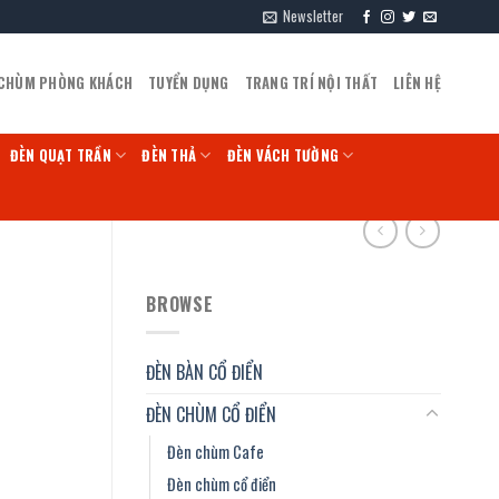
Newsletter
 CHÙM PHÒNG KHÁCH
TUYỂN DỤNG
TRANG TRÍ NỘI THẤT
LIÊN HỆ
ĐÈN QUẠT TRẦN
ĐÈN THẢ
ĐÈN VÁCH TƯỜNG
BROWSE
ĐÈN BÀN CỔ ĐIỂN
ĐÈN CHÙM CỔ ĐIỂN
Đèn chùm Cafe
Đèn chùm cổ điển