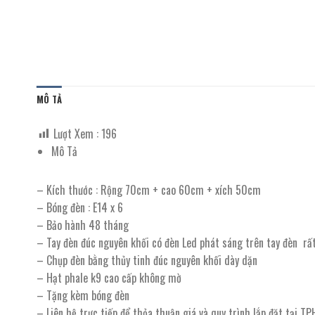
MÔ TẢ
Lượt Xem :
196
Mô Tả
– Kích thước : Rộng 70cm + cao 60cm + xích 50cm
– Bóng đèn : E14 x 6
– Bảo hành 48 tháng
– Tay đèn đúc nguyên khối có đèn Led phát sáng trên tay đèn rất
– Chụp đèn bằng thủy tinh đúc nguyên khối dày dặn
– Hạt phale k9 cao cấp không mờ
– Tặng kèm bóng đèn
– Liên hệ trực tiếp để thỏa thuận giá và quy trình lắp đặt tại T