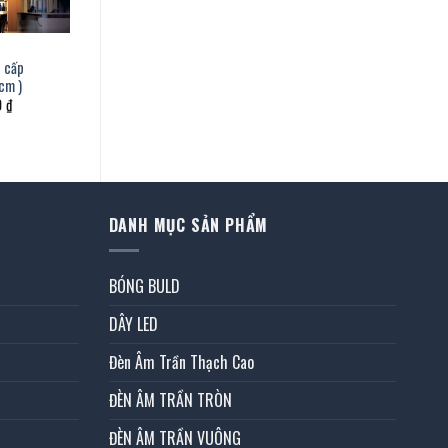
 cấp
cm )
Giá
0
₫
hiện
tại
 ₫.
là:
7.860.000 ₫.
DANH MỤC SẢN PHẨM
BÓNG BULD
DÂY LED
Đèn Âm Trần Thạch Cao
ĐÈN ÂM TRẦN TRÒN
ĐÈN ÂM TRẦN VUÔNG