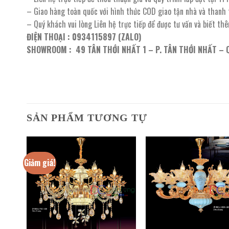
– Giao hàng toàn quốc với hình thức COD giao tận nhà và thanh
– Quý khách vui lòng Liên hệ trực tiếp để được tư vấn và biết th
ĐIỆN THOẠI : 0934115897 (ZALO)
SHOWROOM : 49 TÂN THỚI NHẤT 1 – P. TÂN THỚI NHẤT – 
SẢN PHẨM TƯƠNG TỰ
Giảm giá!