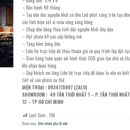
– Bóng đèn : E14 x 6
7.960.000 ₫.
là:
– Bảo hành 48 tháng
3.980.000 ₫.
– Tay đèn đúc nguyên khối có đèn Led phát sáng trên tay đèn
các linh kiện sắt xi màu vàng sáng bóng
– Chụp đèn bằng thủy tinh đúc nguyên khối dày dặn
– Hạt phale k9 cao cấp không mờ
– Tặng kèm bóng đèn
– Liên hệ trực tiếp để thỏa thuận giá và quy trình lắp đặt t
– Giao hàng toàn quốc với hình thức COD giao tận nhà và th
khi nhận được hàng
– Quý khách vui lòng Liên hệ trực tiếp để được tư vấn và biế
tiết về sản phẩm cụ thể
ĐIỆN THOẠI : 0934115897 (ZALO)
SHOWROOM : 49 TÂN THỚI NHẤT 1 – P. TÂN THỚI NHẤT
12 – TP HỒ CHÍ MINH
Lượt Xem :
196
Danh mục:
Đèn chùm pha lê nến