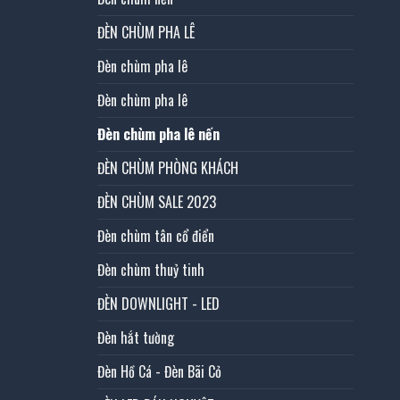
ĐÈN CHÙM PHA LÊ
Đèn chùm pha lê
Đèn chùm pha lê
Đèn chùm pha lê nến
ĐÈN CHÙM PHÒNG KHÁCH
ĐÈN CHÙM SALE 2023
Đèn chùm tân cổ điển
Đèn chùm thuỷ tinh
ĐÈN DOWNLIGHT - LED
Đèn hắt tường
Đèn Hồ Cá - Đèn Bãi Cỏ