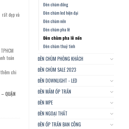
Đèn chùm đồng
Đèn chùm led hiện đại
 rất đẹp và
Đèn chùm nến
Đèn chùm pha lê
Đèn chùm pha lê nến
Đèn chùm thuỷ tinh
ại TPHCM
anh toán
ĐÈN CHÙM PHÒNG KHÁCH
ĐÈN CHÙM SALE 2023
t thêm chi
ĐÈN DOWNLIGHT - LED
ĐÈN MÂM ỐP TRẦN
 – QUẬN
ĐÈN MPE
ĐÈN NGOẠI THẤT
ĐÈN ỐP TRẦN BAN CÔNG