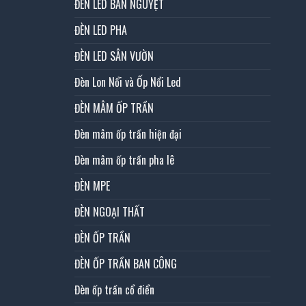
ĐÈN LED BÁN NGUYỆT
ĐÈN LED PHA
ĐÈN LED SÂN VƯỜN
Đèn Lon Nổi và Ốp Nổi Led
ĐÈN MÂM ỐP TRẦN
Đèn mâm ốp trần hiện đại
Đèn mâm ốp trần pha lê
ĐÈN MPE
ĐÈN NGOẠI THẤT
ĐÈN ỐP TRẦN
ĐÈN ỐP TRẦN BAN CÔNG
Đèn ốp trần cổ điển