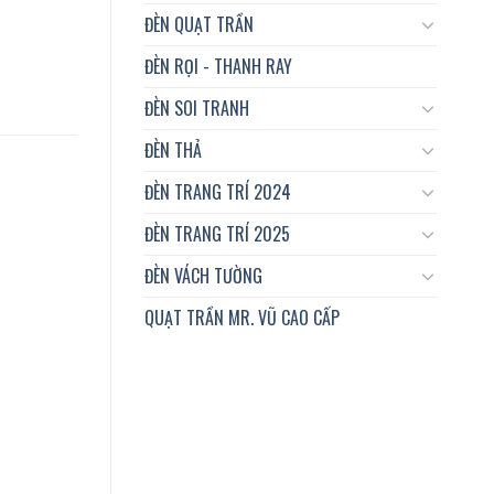
ĐÈN QUẠT TRẦN
ĐÈN RỌI - THANH RAY
ĐÈN SOI TRANH
ĐÈN THẢ
ĐÈN TRANG TRÍ 2024
ĐÈN TRANG TRÍ 2025
ĐÈN VÁCH TƯỜNG
QUẠT TRẦN MR. VŨ CAO CẤP