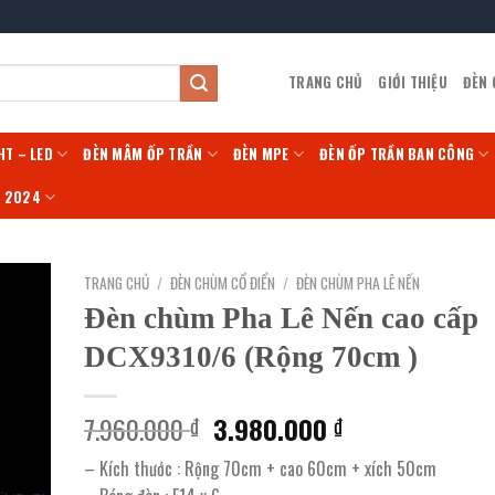
TRANG CHỦ
GIỚI THIỆU
ĐÈN
HT – LED
ĐÈN MÂM ỐP TRẦN
ĐÈN MPE
ĐÈN ỐP TRẦN BAN CÔNG
Í 2024
TRANG CHỦ
/
ĐÈN CHÙM CỔ ĐIỂN
/
ĐÈN CHÙM PHA LÊ NẾN
Đèn chùm Pha Lê Nến cao cấp
DCX9310/6 (Rộng 70cm )
Giá
Giá
7.960.000
3.980.000
₫
₫
gốc
hiện
– Kích thước : Rộng 70cm + cao 60cm + xích 50cm
là:
tại